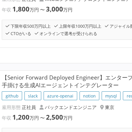
1,800
3,000
年収
万円
〜
万円
下限年収500万円以上
上限年収1000万円以上
アジャイル
CTOがいる
オンラインで選考が受けられる
【Senior Forward Deployed Engineer】
手掛ける生成AIエージェントインテグレーター
github
slack
azure-openai
notion
mysql
re
雇用形態
正社員
バックエンドエンジニア
東京
1,200
2,500
年収
万円
〜
万円