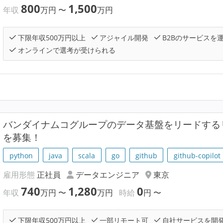
800
1,500
年収
万円
〜
万円
下限年収500万円以上
アジャイル開発
B2Bのサービスを
オンラインで選考が受けられる
バンダイナムコグループのデータ基盤をリードする
を募集！
python
java
scala
go
github
github-copilot
雇用形態
正社員
データエンジニア
東京
740
1,280
0
年収
万円
〜
万円
時給
円
〜
下限年収500万円以上
一部リモート可
自社サービスを開