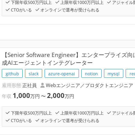
下限年収500万円以上
上限年収1000万円以上
アジャイル
CTOがいる
オンラインで選考が受けられる
【Senior Software Engineer】エンタープラ
成AIエージェントインテグレーター
github
slack
azure-openai
notion
mysql
re
雇用形態
正社員
Webエンジニア／プロダクトエンジニア
1,000
2,000
年収
万円
〜
万円
下限年収500万円以上
上限年収1000万円以上
アジャイル
CTOがいる
オンラインで選考が受けられる