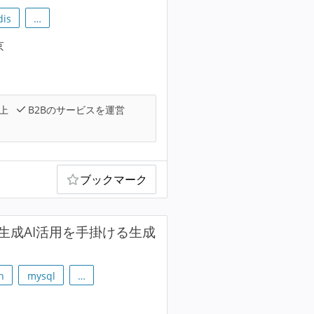
dis
…
京
上
B2Bのサービスを運営
ブックマーク
イズ向け生成AI活用を手掛ける生成
n
mysql
…