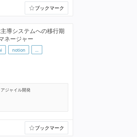
ブックマーク
nt主導システムへの移行期
マネージャー
i
notion
…
アジャイル開発
ブックマーク