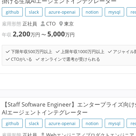
掛ける生成AIエージェントインテグレーター
github
slack
azure-openai
notion
mysql
re
雇用形態
正社員
CTO
東京
2,200
5,000
年収
万円
〜
万円
下限年収500万円以上
上限年収1000万円以上
アジャイル
CTOがいる
オンラインで選考が受けられる
【Staff Software Engineer】エンタープラ
AIエージェントインテグレーター
github
slack
azure-openai
notion
mysql
re
雇用形態
正社員
Webエンジニア／プロダクトエンジニア