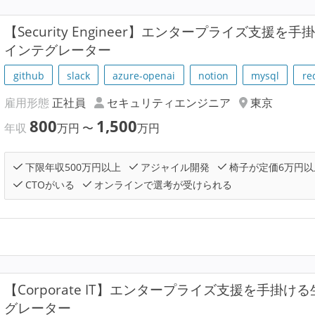
【Security Engineer】エンタープライズ支援
インテグレーター
github
slack
azure-openai
notion
mysql
re
雇用形態
正社員
セキュリティエンジニア
東京
800
1,500
年収
万円
〜
万円
下限年収500万円以上
アジャイル開発
椅子が定価6万円以
CTOがいる
オンラインで選考が受けられる
【Corporate IT】エンタープライズ支援を手掛け
グレーター