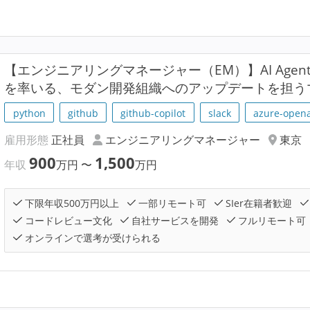
【エンジニアリングマネージャー（EM）】AI Age
を率いる、モダン開発組織へのアップデートを担う
python
github
github-copilot
slack
azure-opena
雇用形態
正社員
エンジニアリングマネージャー
東京
900
1,500
年収
万円
〜
万円
下限年収500万円以上
一部リモート可
SIer在籍者歓迎
コードレビュー文化
自社サービスを開発
フルリモート可
オンラインで選考が受けられる