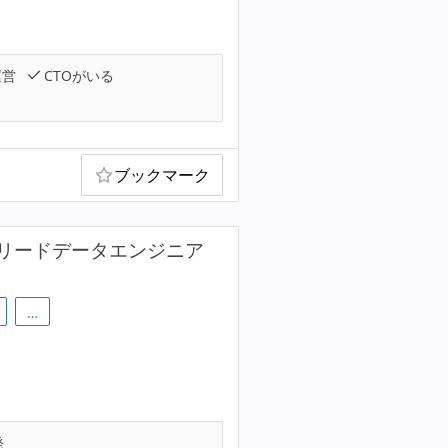
運営
CTOがいる
ブックマーク
リードデータエンジニア
…
発