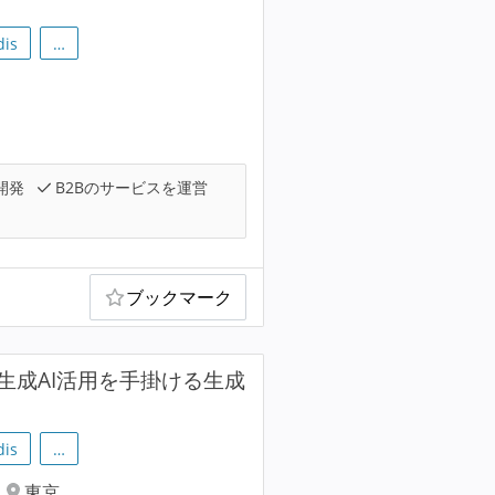
dis
…
開発
B2Bのサービスを運営
ブックマーク
イズ向け生成AI活用を手掛ける生成
dis
…
東京