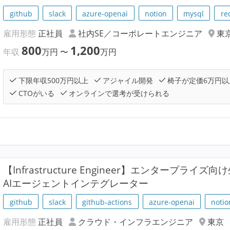
github
slack
azure-openai
notion
mysql
re
雇用形態
正社員
社内SE／コーポレートエンジニア
東
800
1,200
年収
万円
〜
万円
下限年収500万円以上
アジャイル開発
椅子が定価6万円以
CTOがいる
オンラインで選考が受けられる
【Infrastructure Engineer】エンタープラ
AIエージェントインテグレーター
github
slack
github-actions
azure-openai
notio
雇用形態
正社員
クラウド・インフラエンジニア
東京