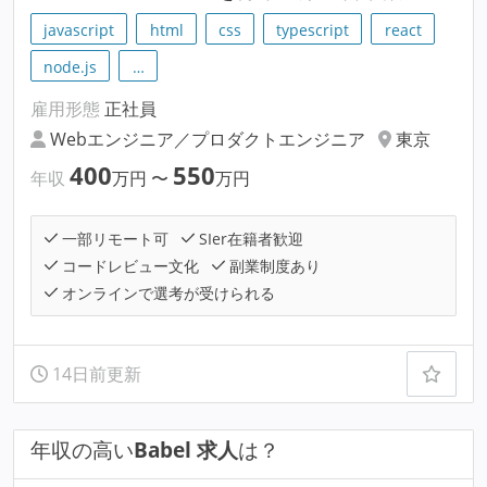
javascript
html
css
typescript
react
node.js
…
雇用形態
正社員
Webエンジニア／プロダクトエンジニア
東京
400
550
年収
万円
〜
万円
一部リモート可
SIer在籍者歓迎
コードレビュー文化
副業制度あり
オンラインで選考が受けられる
14日前更新
年収の高い
Babel 求人
は？