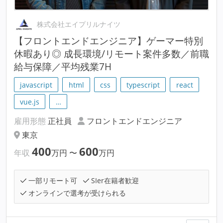
株式会社エイプリルナイツ
【フロントエンドエンジニア】ゲーマー特別
休暇あり◎ 成長環境/リモート案件多数／前職
給与保障／平均残業7H
javascript
html
css
typescript
react
vue.js
…
雇用形態
正社員
フロントエンドエンジニア
東京
400
600
年収
万円
〜
万円
一部リモート可
SIer在籍者歓迎
オンラインで選考が受けられる