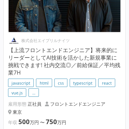
株式会社エイプリルナイツ
【上流フロントエンドエンジニア】将来的に
リーダーとしてAI技術を活かした新規事業に
挑戦できます! 社内交流◎／前給保証／平均残
業7H
javascript
html
css
typescript
react
vue.js
…
雇用形態
正社員
フロントエンドエンジニア
東京
500
750
年収
万円
〜
万円