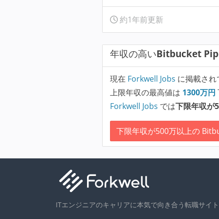
約1年前更新
年収の高い
Bitbucket Pi
現在
Forkwell Jobs
に掲載され
上限年収の最高値は
1300
万円
Forkwell Jobs
では
下限年収が5
下限年収が500万以上の Bitbuck
ITエンジニアのキャリアに本気で向き合う転職サイト