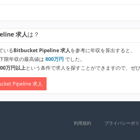
peline 求人
は？
ている
Bitbucket Pipeline 求人
を参考に年収を算出すると、
下限年収の最高値は
800
万円
でした。
00万円以上
という条件で求人を探すことができますので、ぜ
et Pipeline 求人
利用規約
プライバシーポリ