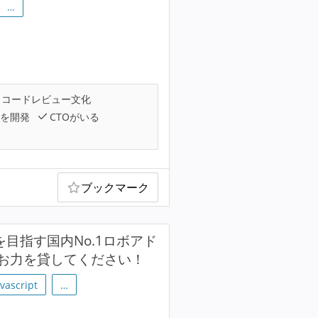
…
コードレビュー文化
を開発
CTOがいる
ブックマーク
模を目指す国内No.1ロボアド
お力を貸してください！
avascript
…