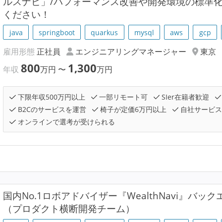
ルスナビ」/パフォーマンス改善や開発環境の標準
ください！
java
springboot
quarkus
mysql
aws
gcp
雇用形態
正社員
エンジニアリングマネージャー
東京
800
1,300
年収
万円
〜
万円
下限年収500万円以上
一部リモート可
SIer在籍者歓迎
B2Cのサービスを運営
椅子が定価6万円以上
自社サービス
オンラインで選考が受けられる
国内No.1ロボアドバイザー『WealthNavi』バ
（プロダクト横断開発チーム）