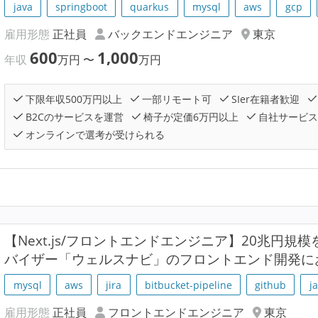
java
springboot
quarkus
mysql
aws
gcp
雇用形態
正社員
バックエンドエンジニア
東京
600
1,000
年収
万円
〜
万円
下限年収500万円以上
一部リモート可
SIer在籍者歓迎
B2Cのサービスを運営
椅子が定価6万円以上
自社サービス
オンラインで選考が受けられる
【Next.js/フロントエンドエンジニア】20兆円規
バイザー「ウェルスナビ」のフロントエンド開発に
mysql
aws
jira
bitbucket-pipeline
github
j
雇用形態
正社員
フロントエンドエンジニア
東京