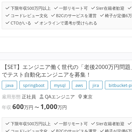
下限年収500万円以上
一部リモート可
SIer在籍者歓迎
コードレビュー文化
B2Cのサービスを運営
椅子が定価6
CTOがいる
オンラインで選考が受けられる
【SET】エンジニア働く世代の「老後2000万円問題」
でテスト自動化エンジニアを募集！
java
springboot
mysql
aws
jira
bitbucket-p
雇用形態
正社員
QAエンジニア
東京
600
1,000
年収
万円
〜
万円
下限年収500万円以上
一部リモート可
SIer在籍者歓迎
コードレビュー文化
B2Cのサービスを運営
椅子が定価6