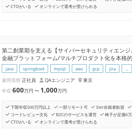
CTOがいる
オンラインで選考が受けられる
第二創業期を支える【サイバーセキュリティエンジ
金融プラットフォーム/マルチプロダクト化を本格
java
springboot
mysql
aws
gcp
jira
…
雇用形態
正社員
QAエンジニア
東京
600
1,000
年収
万円
〜
万円
下限年収500万円以上
一部リモート可
SIer在籍者歓迎
コードレビュー文化
B2Cのサービスを運営
椅子が定価6
CTOがいる
オンラインで選考が受けられる