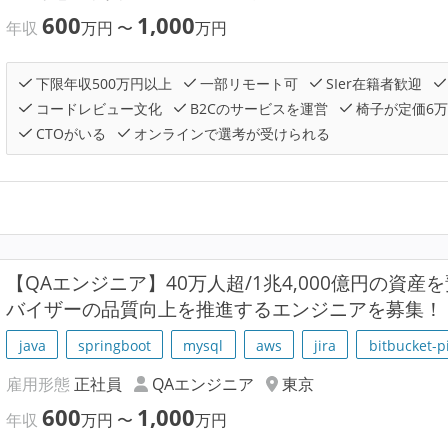
600
1,000
年収
万円
〜
万円
下限年収500万円以上
一部リモート可
SIer在籍者歓迎
コードレビュー文化
B2Cのサービスを運営
椅子が定価6
CTOがいる
オンラインで選考が受けられる
【QAエンジニア】40万人超/1兆4,000億円の資産
バイザーの品質向上を推進するエンジニアを募集！
java
springboot
mysql
aws
jira
bitbucket-p
雇用形態
正社員
QAエンジニア
東京
600
1,000
年収
万円
〜
万円