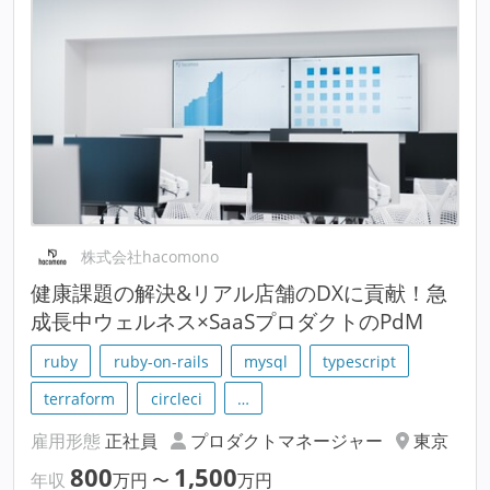
株式会社hacomono
健康課題の解決&リアル店舗のDXに貢献！急
成長中ウェルネス×SaaSプロダクトのPdM
ruby
ruby-on-rails
mysql
typescript
terraform
circleci
…
雇用形態
正社員
プロダクトマネージャー
東京
800
1,500
年収
万円
〜
万円