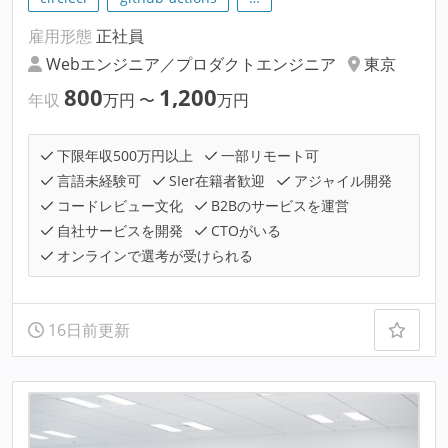
雇用形態
正社員
Webエンジニア／プロダクトエンジニア
東京
800
1,200
年収
万円
〜
万円
下限年収500万円以上
一部リモート可
言語未経験可
SIer在籍者歓迎
アジャイル開発
コードレビュー文化
B2Bのサービスを運営
自社サービスを開発
CTOがいる
オンラインで選考が受けられる
16日前更新