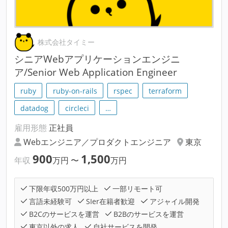
株式会社タイミー
シニアWebアプリケーションエンジニ
ア/Senior Web Application Engineer
ruby
ruby-on-rails
rspec
terraform
datadog
circleci
…
雇用形態
正社員
Webエンジニア／プロダクトエンジニア
東京
900
1,500
年収
万円
〜
万円
下限年収500万円以上
一部リモート可
言語未経験可
SIer在籍者歓迎
アジャイル開発
B2Cのサービスを運営
B2Bのサービスを運営
東京以外の求人
自社サービスを開発