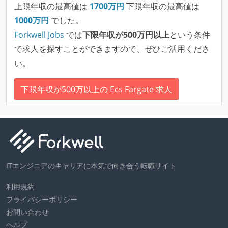
上限年収の最高値は
1700
万円
下限年収の最高値は
1000
万円
でした。
Forkwell Jobs
では
下限年収が500万円以上
という条件
で求人を探すことができますので、ぜひご活用くださ
い。
下限年収が500万以上の Ecs Fargate 求人
ITエンジニアのキャリアに本気で向き合う転職サイト
利用規約
プライバシーポリシー
お問い合わせ
ヘルプ