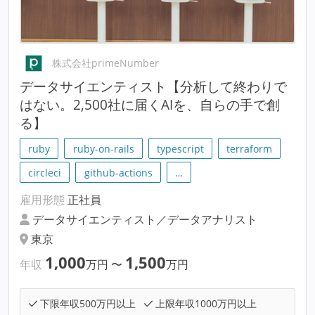
株式会社primeNumber
データサイエンティスト【分析して終わりで
はない。2,500社に届くAIを、自らの手で創
る】
ruby
ruby-on-rails
typescript
terraform
circleci
github-actions
…
雇用形態
正社員
データサイエンティスト／データアナリスト
東京
1,000
1,500
年収
万円
〜
万円
下限年収500万円以上
上限年収1000万円以上