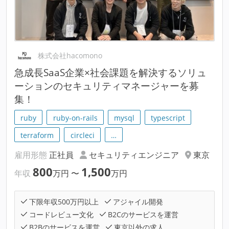
株式会社hacomono
急成長SaaS企業×社会課題を解決するソリュ
ーションのセキュリティマネージャーを募
集！
ruby
ruby-on-rails
mysql
typescript
terraform
circleci
…
雇用形態
正社員
セキュリティエンジニア
東京
800
1,500
年収
万円
〜
万円
下限年収500万円以上
アジャイル開発
コードレビュー文化
B2Cのサービスを運営
B2Bのサービスを運営
東京以外の求人