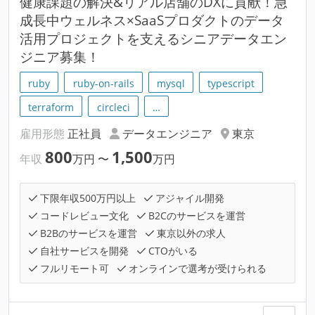
健康課題の解決&リアル店舗のDXに貢献！急
成長中ウェルネス×SaaSプロダクトのデータ
活用プロジェクトを支えるシニアデータエン
ジニア募集！
ruby
ruby-on-rails
mysql
typescript
terraform
circleci
…
雇用形態
正社員
データエンジニア
東京
800
1,500
年収
万円
〜
万円
下限年収500万円以上
アジャイル開発
コードレビュー文化
B2Cのサービスを運営
B2Bのサービスを運営
東京以外の求人
自社サービスを開発
CTOがいる
フルリモート可
オンラインで選考が受けられる