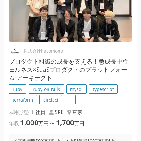
株式会社hacomono
プロダクト組織の成長を支える！急成長中ウ
ェルネス×SaaSプロダクトのプラットフォー
ム アーキテクト
ruby
ruby-on-rails
mysql
typescript
terraform
circleci
…
雇用形態
正社員
SRE
東京
1,000
1,700
年収
万円
〜
万円
下限年収500万円以上
上限年収1000万円以上