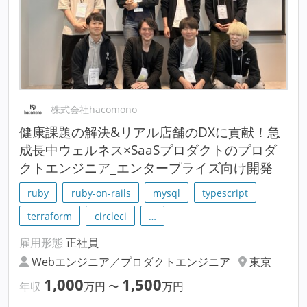
株式会社hacomono
健康課題の解決&リアル店舗のDXに貢献！急
成長中ウェルネス×SaaSプロダクトのプロダ
クトエンジニア_エンタープライズ向け開発
ruby
ruby-on-rails
mysql
typescript
terraform
circleci
…
雇用形態
正社員
Webエンジニア／プロダクトエンジニア
東京
1,000
1,500
年収
万円
〜
万円