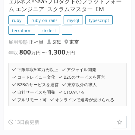
ェルネス×SaaSプロダクトのプラットフォー
ム エンジニア_スクラムマスター_EM
ruby
ruby-on-rails
mysql
typescript
terraform
circleci
…
雇用形態
正社員
SRE
東京
800
1,300
年収
万円
〜
万円
下限年収500万円以上
アジャイル開発
コードレビュー文化
B2Cのサービスを運営
B2Bのサービスを運営
東京以外の求人
自社サービスを開発
CTOがいる
フルリモート可
オンラインで選考が受けられる
13日前更新