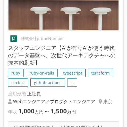
株式会社primeNumber
スタッフエンジニア【AIが作りAIが使う時代
のデータ基盤へ。次世代アーキテクチャへの
抜本的刷新】
ruby
ruby-on-rails
typescript
terraform
circleci
github-actions
…
雇用形態
正社員
Webエンジニア／プロダクトエンジニア
東京
1,000
1,500
年収
万円
〜
万円