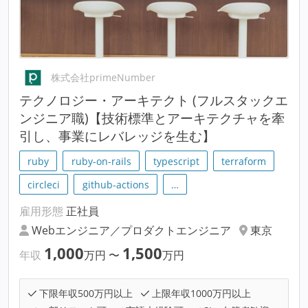
株式会社primeNumber
テクノロジー・アーキテクト (フルスタックエ
ンジニア職)【技術標準とアーキテクチャを牽
引し、事業にレバレッジを生む】
ruby
ruby-on-rails
typescript
terraform
circleci
github-actions
…
雇用形態
正社員
Webエンジニア／プロダクトエンジニア
東京
1,000
1,500
年収
万円
〜
万円
下限年収500万円以上
上限年収1000万円以上