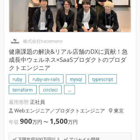
株式会社hacomono
健康課題の解決&リアル店舗のDXに貢献！急
成長中ウェルネス×SaaSプロダクトのプロダ
クトエンジニア
ruby
ruby-on-rails
mysql
typescript
terraform
circleci
…
雇用形態
正社員
Webエンジニア／プロダクトエンジニア
東京
900
1,500
年収
万円
〜
万円
下限年収500万円以上
アジャイル開発