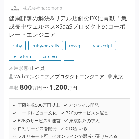
株式会社hacomono
健康課題の解決&リアル店舗のDXに貢献！急
成長中ウェルネス×SaaSプロダクトのコーポ
レートエンジニア
ruby
ruby-on-rails
mysql
typescript
terraform
circleci
…
雇用形態
正社員
Webエンジニア／プロダクトエンジニア
東京
800
1,200
年収
万円
〜
万円
下限年収500万円以上
アジャイル開発
コードレビュー文化
B2Cのサービスを運営
B2Bのサービスを運営
東京以外の求人
自社サービスを開発
CTOがいる
フルリモート可
オンラインで選考が受けられる