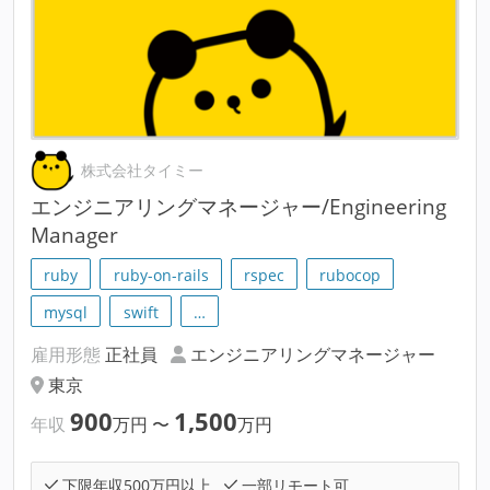
株式会社タイミー
エンジニアリングマネージャー/Engineering
Manager
ruby
ruby-on-rails
rspec
rubocop
mysql
swift
…
雇用形態
正社員
エンジニアリングマネージャー
東京
900
1,500
年収
万円
〜
万円
下限年収500万円以上
一部リモート可