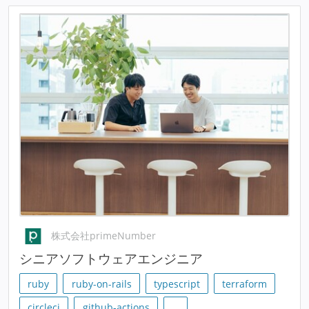
株式会社primeNumber
シニアソフトウェアエンジニア
ruby
ruby-on-rails
typescript
terraform
circleci
github-actions
…