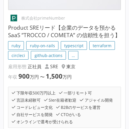
株式会社primeNumber
Product SREリード【企業のデータを預かる
SaaS ”TROCCO / COMETA” の信頼性を担う】
ruby
ruby-on-rails
typescript
terraform
circleci
github-actions
…
雇用形態
正社員
SRE
東京
900
1,500
年収
万円
〜
万円
下限年収500万円以上
一部リモート可
言語未経験可
SIer在籍者歓迎
アジャイル開発
コードレビュー文化
B2Bのサービスを運営
自社サービスを開発
CTOがいる
オンラインで選考が受けられる