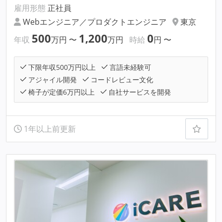
雇用形態
正社員
Webエンジニア／プロダクトエンジニア
東京
500
1,200
0
年収
万円
〜
万円
時給
円
〜
下限年収500万円以上
言語未経験可
アジャイル開発
コードレビュー文化
椅子が定価6万円以上
自社サービスを開発
1年以上前更新