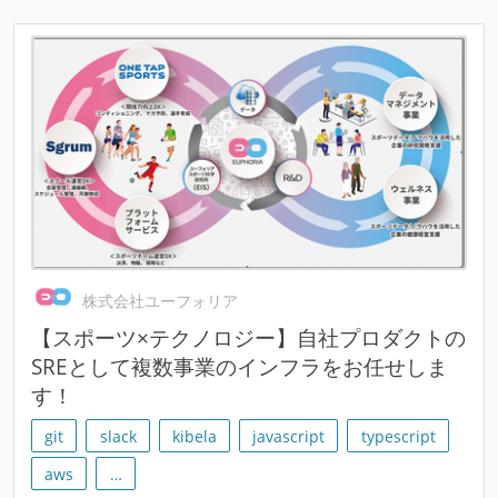
株式会社ユーフォリア
【スポーツ×テクノロジー】自社プロダクトの
SREとして複数事業のインフラをお任せしま
す！
git
slack
kibela
javascript
typescript
aws
…