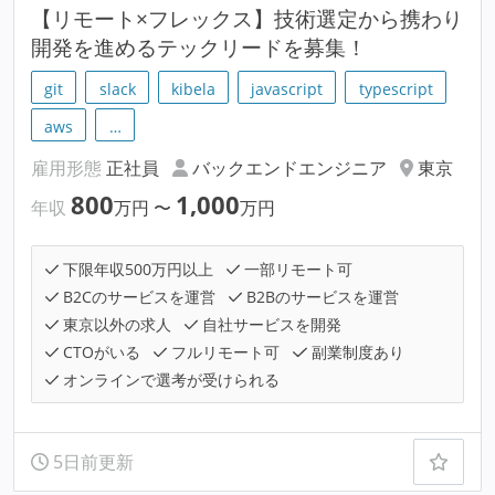
【リモート×フレックス】技術選定から携わり
開発を進めるテックリードを募集！
git
slack
kibela
javascript
typescript
aws
…
雇用形態
正社員
バックエンドエンジニア
東京
800
1,000
年収
万円
〜
万円
下限年収500万円以上
一部リモート可
B2Cのサービスを運営
B2Bのサービスを運営
東京以外の求人
自社サービスを開発
CTOがいる
フルリモート可
副業制度あり
オンラインで選考が受けられる
5日前更新