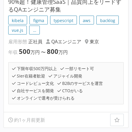
90%超！健康管理SaaS｜品質向上をリードす
るQAエンジニア募集
kibela
figma
typescript
aws
backlog
vue.js
…
雇用形態
正社員
QAエンジニア
東京
500
800
年収
万円
〜
万円
下限年収500万円以上
一部リモート可
SIer在籍者歓迎
アジャイル開発
コードレビュー文化
B2Bのサービスを運営
自社サービスを開発
CTOがいる
オンラインで選考が受けられる
約1ヶ月前更新