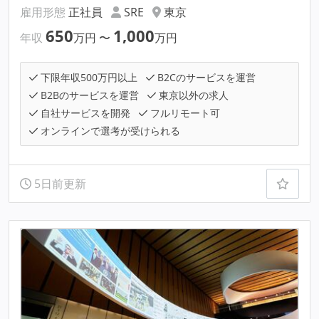
雇用形態
正社員
SRE
東京
650
1,000
年収
万円
〜
万円
下限年収500万円以上
B2Cのサービスを運営
B2Bのサービスを運営
東京以外の求人
自社サービスを開発
フルリモート可
オンラインで選考が受けられる
5日前更新