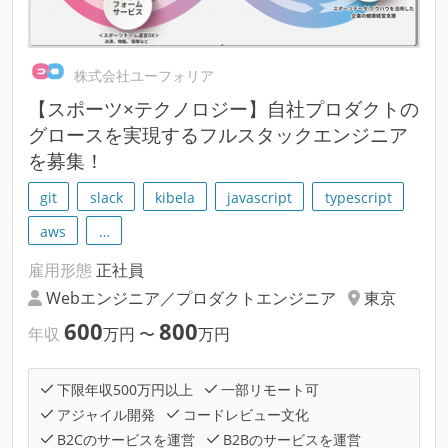
株式会社ユーフォリア
【スポーツ×テクノロジー】自社プロダクトの
グロースを実現するフルスタックエンジニア
を募集！
git
slack
kibela
javascript
typescript
aws
…
雇用形態
正社員
Webエンジニア／プロダクトエンジニア
東京
600
800
年収
万円
〜
万円
下限年収500万円以上
一部リモート可
アジャイル開発
コードレビュー文化
B2Cのサービスを運営
B2Bのサービスを運営