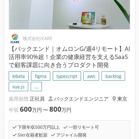
株式会社iCARE
【バックエンド｜オムロンG/週4リモート】AI
活用率90%超！企業の健康経営を支えるSaaS
で顧客課題に向き合うプロダクト開発
kibela
figma
typescript
aws
backlog
vue.js
…
雇用形態
正社員
バックエンドエンジニア
東京
600
800
年収
万円
〜
万円
下限年収500万円以上
一部リモート可
SIer在籍者歓迎
アジャイル開発