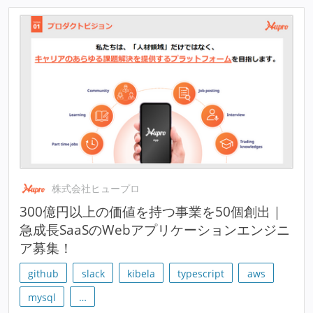
株式会社ヒュープロ
300億円以上の価値を持つ事業を50個創出｜
急成長SaaSのWebアプリケーションエンジニ
ア募集！
github
slack
kibela
typescript
aws
mysql
…