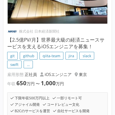
株式会社 日本経済新聞社
【2.5億PV/月】世界最大級の経済ニュースサ
ービスを支えるiOSエンジニアを募集！
git
github
qiita-team
jira
slack
swift
…
雇用形態
正社員
iOSエンジニア
東京
650
1,000
年収
万円
〜
万円
下限年収500万円以上
一部リモート可
アジャイル開発
コードレビュー文化
B2Cのサービスを運営
自社サービスを開発