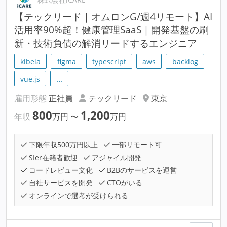
【テックリード｜オムロンG/週4リモート】AI
活用率90%超！健康管理SaaS｜開発基盤の刷
新・技術負債の解消リードするエンジニア
kibela
figma
typescript
aws
backlog
vue.js
…
雇用形態
正社員
テックリード
東京
800
1,200
年収
万円
〜
万円
下限年収500万円以上
一部リモート可
SIer在籍者歓迎
アジャイル開発
コードレビュー文化
B2Bのサービスを運営
自社サービスを開発
CTOがいる
オンラインで選考が受けられる