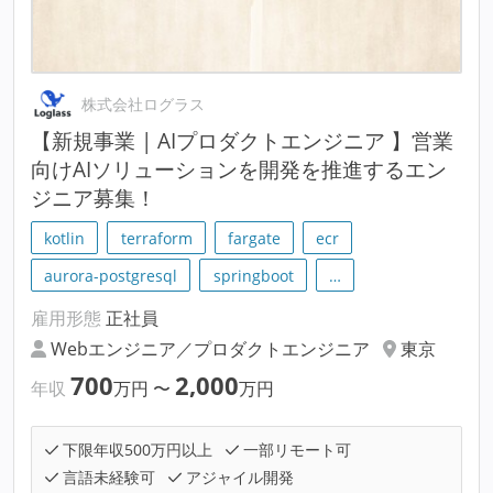
株式会社ログラス
【新規事業 | AIプロダクトエンジニア 】営業
向けAIソリューションを開発を推進するエン
ジニア募集！
kotlin
terraform
fargate
ecr
aurora-postgresql
springboot
…
雇用形態
正社員
Webエンジニア／プロダクトエンジニア
東京
700
2,000
年収
万円
〜
万円
下限年収500万円以上
一部リモート可
言語未経験可
アジャイル開発