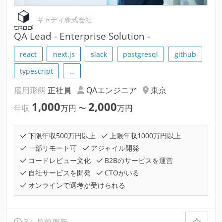
キャディ株式会社
QA Lead - Enterprise Solution -
react
next.js
slack
postgresql
github
typescript
…
雇用形態
正社員
QAエンジニア
東京
1,000
2,000
年収
万円
〜
万円
下限年収500万円以上
上限年収1000万円以上
一部リモート可
アジャイル開発
コードレビュー文化
B2Bのサービスを運営
自社サービスを開発
CTOがいる
オンラインで選考が受けられる