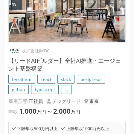
株式会社JMDC
【リードAIビルダー】全社AI推進・エージェ
ント基盤構築
terraform
react
slack
postgresql
github
typescript
…
雇用形態
正社員
テックリード
東京
1,000
2,000
年収
万円
〜
万円
下限年収500万円以上
上限年収1000万円以上