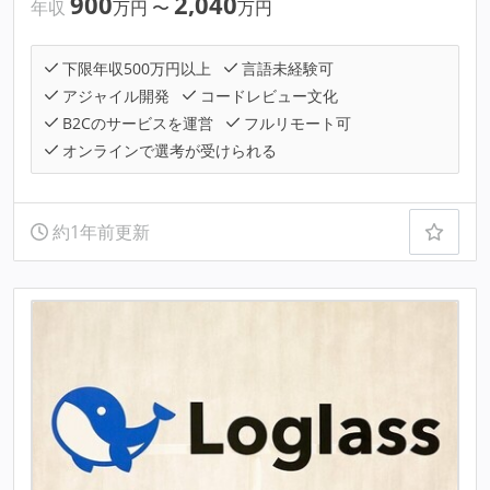
900
2,040
年収
万円
〜
万円
下限年収500万円以上
言語未経験可
アジャイル開発
コードレビュー文化
B2Cのサービスを運営
フルリモート可
オンラインで選考が受けられる
約1年前更新