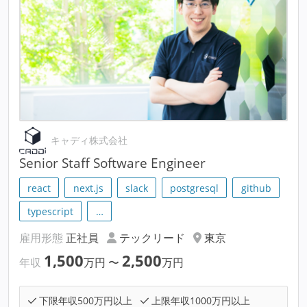
キャディ株式会社
Senior Staff Software Engineer
react
next.js
slack
postgresql
github
typescript
…
雇用形態
正社員
テックリード
東京
1,500
2,500
年収
万円
〜
万円
下限年収500万円以上
上限年収1000万円以上