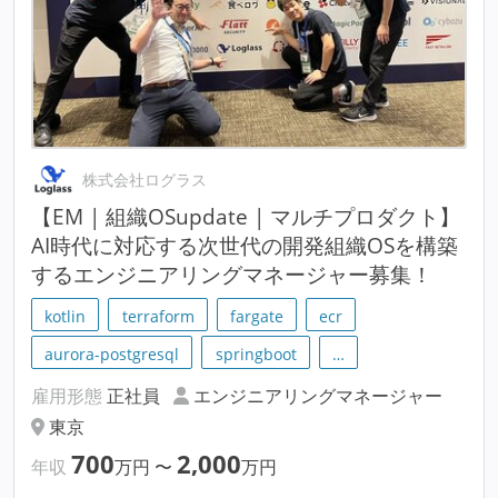
株式会社ログラス
【EM | 組織OSupdate | マルチプロダクト】
AI時代に対応する次世代の開発組織OSを構築
するエンジニアリングマネージャー募集！
kotlin
terraform
fargate
ecr
aurora-postgresql
springboot
…
雇用形態
正社員
エンジニアリングマネージャー
東京
700
2,000
年収
万円
〜
万円