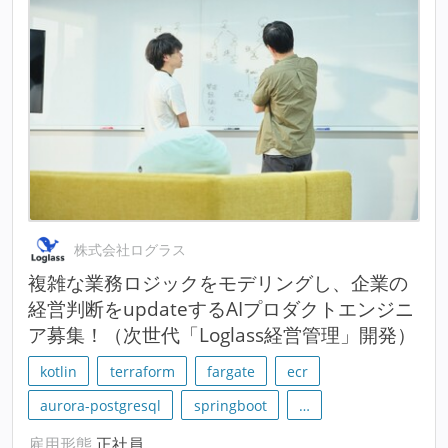
株式会社ログラス
複雑な業務ロジックをモデリングし、企業の
経営判断をupdateするAIプロダクトエンジニ
ア募集！（次世代「Loglass経営管理」開発）
kotlin
terraform
fargate
ecr
aurora-postgresql
springboot
…
雇用形態
正社員