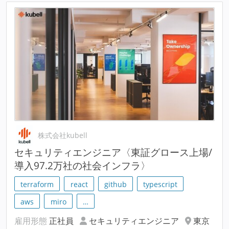
株式会社kubell
セキュリティエンジニア〈東証グロース上場/
導入97.2万社の社会インフラ〉
terraform
react
github
typescript
aws
miro
…
雇用形態
正社員
セキュリティエンジニア
東京