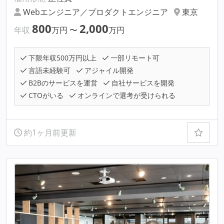
Webエンジニア／プロダクトエンジニア
東京
800
2,000
年収
万円
〜
万円
下限年収500万円以上
一部リモート可
言語未経験可
アジャイル開発
B2Bのサービスを運営
自社サービスを開発
CTOがいる
オンラインで選考が受けられる
約1ヶ月前更新