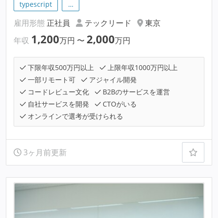
typescript
…
雇用形態
正社員
テックリード
東京
1,200
2,000
年収
万円
〜
万円
下限年収500万円以上
上限年収1000万円以上
一部リモート可
アジャイル開発
コードレビュー文化
B2Bのサービスを運営
自社サービスを開発
CTOがいる
オンラインで選考が受けられる
3ヶ月前更新