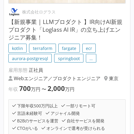
株式会社ログラス
【新規事業 | LLMプロダクト 】IR向けAI新規
プロダクト「Loglass AI IR」の立ち上げエン
ジニア募集！
kotlin
terraform
fargate
ecr
aurora-postgresql
springboot
…
雇用形態
正社員
Webエンジニア／プロダクトエンジニア
東京
700
2,000
年収
万円
〜
万円
下限年収500万円以上
一部リモート可
言語未経験可
アジャイル開発
B2Bのサービスを運営
自社サービスを開発
CTOがいる
オンラインで選考が受けられる