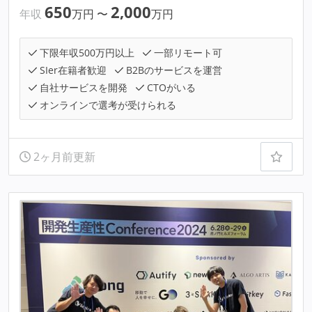
650
2,000
年収
万円
〜
万円
下限年収500万円以上
一部リモート可
SIer在籍者歓迎
B2Bのサービスを運営
自社サービスを開発
CTOがいる
オンラインで選考が受けられる
2ヶ月前更新