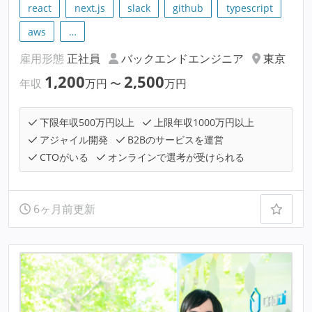
react
next.js
slack
github
typescript
aws
…
雇用形態
正社員
バックエンドエンジニア
東京
1,200
2,500
年収
万円
〜
万円
下限年収500万円以上
上限年収1000万円以上
アジャイル開発
B2Bのサービスを運営
CTOがいる
オンラインで選考が受けられる
6ヶ月前更新