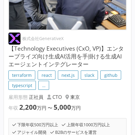
株式会社GenerativeX
【Technology Executives (CxO, VP)】エンタ
ープライズ向け生成AI活用を手掛ける生成AI
エージェントインテグレーター
terraform
react
next.js
slack
github
typescript
…
雇用形態
正社員
CTO
東京
2,200
5,000
年収
万円
〜
万円
下限年収500万円以上
上限年収1000万円以上
アジャイル開発
B2Bのサービスを運営