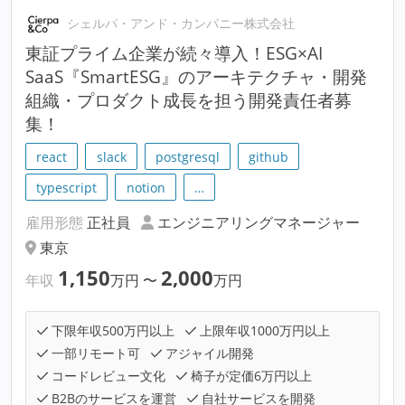
シェルパ・アンド・カンパニー株式会社
東証プライム企業が続々導入！ESG×AI
SaaS『SmartESG』のアーキテクチャ・開発
組織・プロダクト成長を担う開発責任者募
集！
react
slack
postgresql
github
typescript
notion
…
雇用形態
正社員
エンジニアリングマネージャー
東京
1,150
2,000
年収
万円
〜
万円
下限年収500万円以上
上限年収1000万円以上
一部リモート可
アジャイル開発
コードレビュー文化
椅子が定価6万円以上
B2Bのサービスを運営
自社サービスを開発