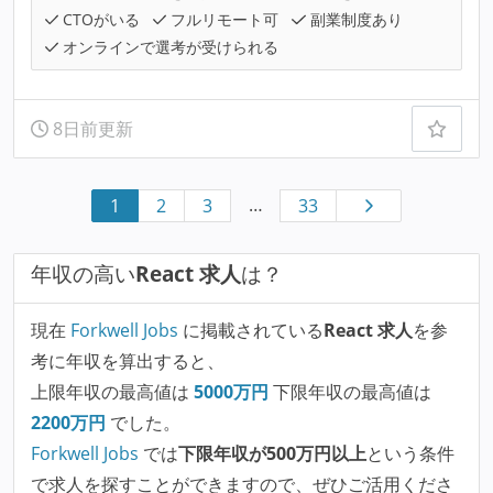
CTOがいる
フルリモート可
副業制度あり
オンラインで選考が受けられる
8日前更新
…
1
2
3
33
年収の高い
React 求人
は？
現在
Forkwell Jobs
に掲載されている
React 求人
を参
考に年収を算出すると、
上限年収の最高値は
5000
万円
下限年収の最高値は
2200
万円
でした。
Forkwell Jobs
では
下限年収が500万円以上
という条件
で求人を探すことができますので、ぜひご活用くださ