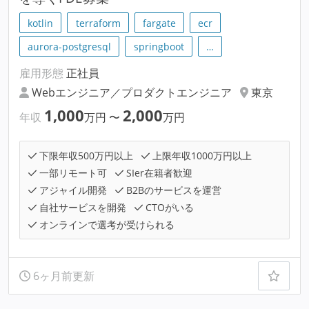
kotlin
terraform
fargate
ecr
aurora-postgresql
springboot
…
雇用形態
正社員
Webエンジニア／プロダクトエンジニア
東京
1,000
2,000
年収
万円
〜
万円
下限年収500万円以上
上限年収1000万円以上
一部リモート可
SIer在籍者歓迎
アジャイル開発
B2Bのサービスを運営
自社サービスを開発
CTOがいる
オンラインで選考が受けられる
6ヶ月前更新