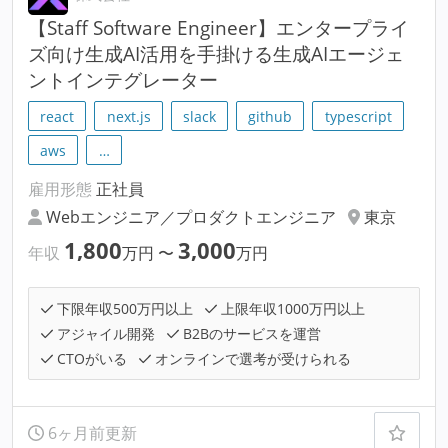
【Staff Software Engineer】エンタープライ
ズ向け生成AI活用を手掛ける生成AIエージェ
ントインテグレーター
react
next.js
slack
github
typescript
aws
…
雇用形態
正社員
Webエンジニア／プロダクトエンジニア
東京
1,800
3,000
年収
万円
〜
万円
下限年収500万円以上
上限年収1000万円以上
アジャイル開発
B2Bのサービスを運営
CTOがいる
オンラインで選考が受けられる
6ヶ月前更新