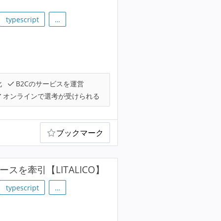
typescript
…
化
B2Cのサービスを運営
オンラインで選考が受けられる
ブックマーク
スを牽引【LITALICO】
typescript
…