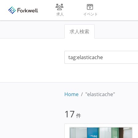
求人
イベント
求人検索
Home
"elasticache"
17
件