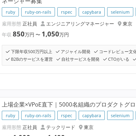
ネージャー募集
ruby
ruby-on-rails
rspec
capybara
selenium
雇用形態
正社員
エンジニアリングマネージャー
東京
850
1,050
年収
万円
〜
万円
下限年収500万円以上
アジャイル開発
コードレビュー文
B2Bのサービスを運営
自社サービスを開発
CTOがいる
上場企業×VPoE直下｜5000名組織のプロダクトグロー
ruby
ruby-on-rails
rspec
capybara
selenium
雇用形態
正社員
テックリード
東京