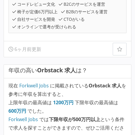
コードレビュー文化
B2Cのサービスを運営
椅子が定価6万円以上
B2Bのサービスを運営
自社サービスを開発
CTOがいる
オンラインで選考が受けられる
6ヶ月前更新
年収の高い
Orbstack 求人
は？
現在
Forkwell Jobs
に掲載されている
Orbstack 求人
を
参考に年収を算出すると、
上限年収の最高値は
1200
万円
下限年収の最高値は
600
万円
でした。
Forkwell Jobs
では
下限年収が500万円以上
という条件
で求人を探すことができますので、ぜひご活用くださ