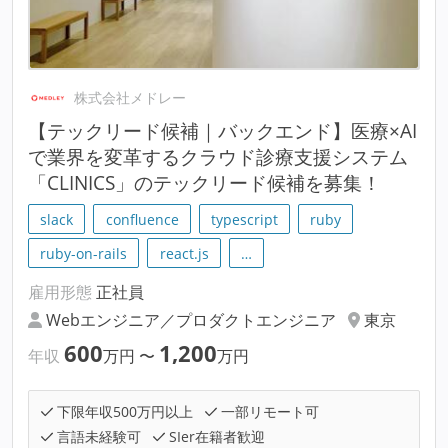
株式会社メドレー
【テックリード候補｜バックエンド】医療×AI
で業界を変革するクラウド診療支援システム
「CLINICS」のテックリード候補を募集！
slack
confluence
typescript
ruby
ruby-on-rails
react.js
…
雇用形態
正社員
Webエンジニア／プロダクトエンジニア
東京
600
1,200
年収
万円
〜
万円
下限年収500万円以上
一部リモート可
言語未経験可
SIer在籍者歓迎