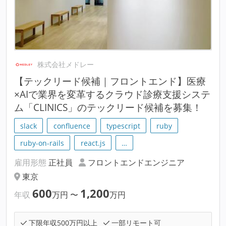
株式会社メドレー
【テックリード候補｜フロントエンド】医療
×AIで業界を変革するクラウド診療支援システ
ム「CLINICS」のテックリード候補を募集！
slack
confluence
typescript
ruby
ruby-on-rails
react.js
…
雇用形態
正社員
フロントエンドエンジニア
東京
600
1,200
年収
万円
〜
万円
下限年収500万円以上
一部リモート可