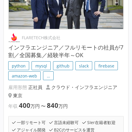
FLARETECH株式会社
インフラエンジニア／フルリモートの社員が7
割／全国募集／経験半年～OK
python
mysql
github
slack
firebase
amazon-web
…
雇用形態
正社員
クラウド・インフラエンジニア
東京
400
840
年収
万円
〜
万円
一部リモート可
言語未経験可
SIer在籍者歓迎
アジャイル開発
B2Cのサービスを運営