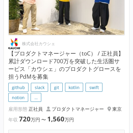
株式会社カウシェ
【プロダクトマネージャー（toC） / 正社員】
累計ダウンロード700万を突破した生活圏サ
ービス「カウシェ」のプロダクトグロースを
担うPdMを募集
github
slack
git
kotlin
swift
notion
…
雇用形態
正社員
プロダクトマネージャー
東京
720
1,560
年収
万円
〜
万円