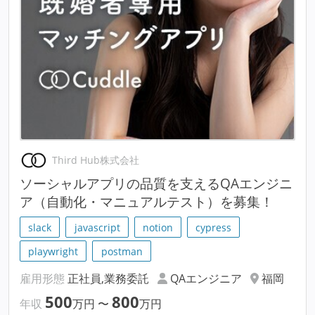
Third Hub株式会社
ソーシャルアプリの品質を支えるQAエンジニ
ア（自動化・マニュアルテスト）を募集！
slack
javascript
notion
cypress
playwright
postman
雇用形態
正社員,業務委託
QAエンジニア
福岡
500
800
年収
万円
〜
万円