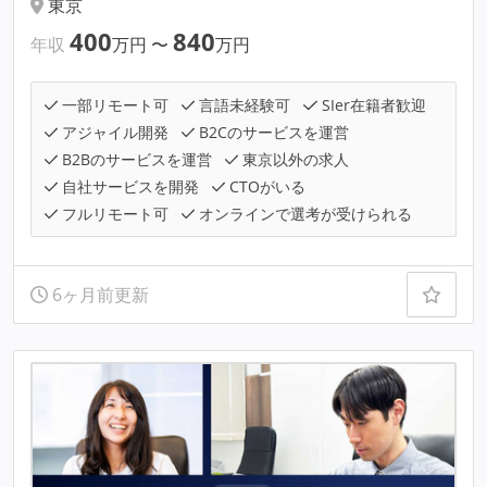
東京
400
840
年収
万円
〜
万円
一部リモート可
言語未経験可
SIer在籍者歓迎
アジャイル開発
B2Cのサービスを運営
B2Bのサービスを運営
東京以外の求人
自社サービスを開発
CTOがいる
フルリモート可
オンラインで選考が受けられる
6ヶ月前更新