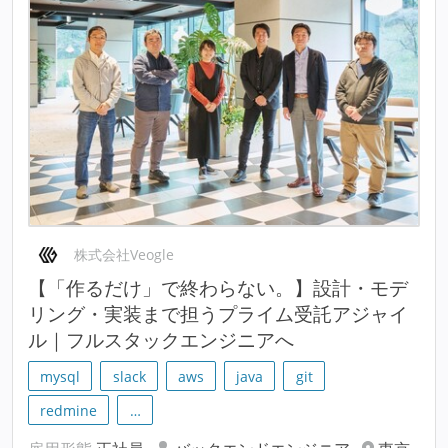
株式会社Veogle
【「作るだけ」で終わらない。】設計・モデ
リング・実装まで担うプライム受託アジャイ
ル｜フルスタックエンジニアへ
mysql
slack
aws
java
git
redmine
…