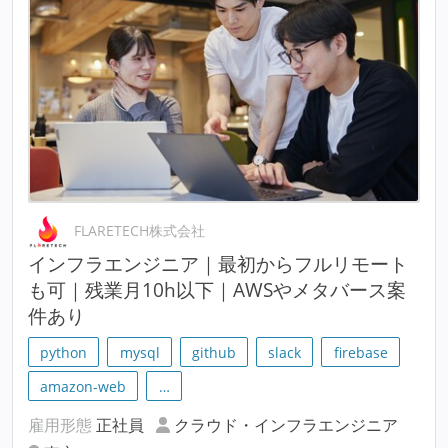
FLARETECH株式会社
インフラエンジニア｜最初からフルリモート
も可｜残業月10h以下｜AWSやメタバース案
件あり
python
mysql
github
slack
firebase
amazon-web
…
雇用形態
正社員
クラウド・インフラエンジニア