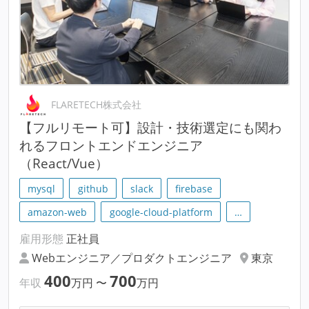
FLARETECH株式会社
【フルリモート可】設計・技術選定にも関わ
れるフロントエンドエンジニア
（React/Vue）
mysql
github
slack
firebase
amazon-web
google-cloud-platform
…
雇用形態
正社員
Webエンジニア／プロダクトエンジニア
東京
400
700
年収
万円
〜
万円