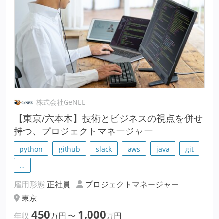
株式会社GeNEE
【東京/六本木】技術とビジネスの視点を併せ
持つ、プロジェクトマネージャー
python
github
slack
aws
java
git
…
雇用形態
正社員
プロジェクトマネージャー
東京
450
1,000
年収
万円
〜
万円