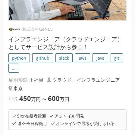
株式会社GeNEE
インフラエンジニア（クラウドエンジニア）
としてサービス設計から参画！
python
github
slack
aws
java
git
…
雇用形態
正社員
クラウド・インフラエンジニア
東京
450
600
年収
万円
〜
万円
SIer在籍者歓迎
アジャイル開発
週3〜5日稼働可
オンラインで選考が受けられる