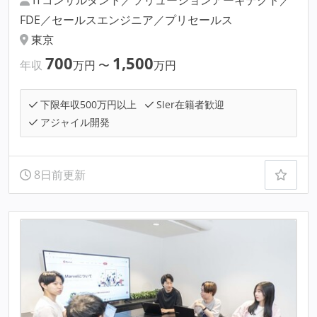
ITコンサルタント／ソリューションアーキテクト／
FDE／セールスエンジニア／プリセールス
東京
700
1,500
年収
万円
〜
万円
下限年収500万円以上
SIer在籍者歓迎
アジャイル開発
8日前更新