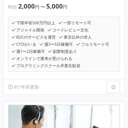
2,000
5,000
時給
円
〜
円
下限年収500万円以上
一部リモート可
アジャイル開発
コードレビュー文化
B2Cのサービスを運営
東京以外の求人
CTOがいる
週3〜5日稼働可
フルリモート可
週1〜2日稼働可
副業制度あり
オンラインで選考が受けられる
プログラミングスクール卒業生歓迎
約1年前更新