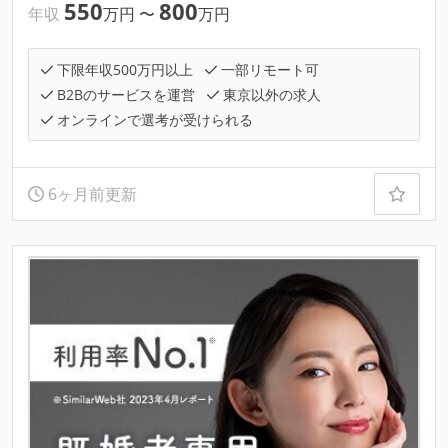
550
800
年収
万円
〜
万円
下限年収500万円以上
一部リモート可
B2Bのサービスを運営
東京以外の求人
オンラインで選考が受けられる
6ヶ月前更新