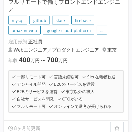
フルリモートで働くフロントエンドエンジニ
ア
mysql
github
slack
firebase
amazon-web
google-cloud-platform
…
雇用形態
正社員
Webエンジニア／プロダクトエンジニア
東京
400
700
年収
万円
〜
万円
一部リモート可
言語未経験可
SIer在籍者歓迎
アジャイル開発
B2Cのサービスを運営
B2Bのサービスを運営
東京以外の求人
自社サービスを開発
CTOがいる
フルリモート可
オンラインで選考が受けられる
8ヶ月前更新