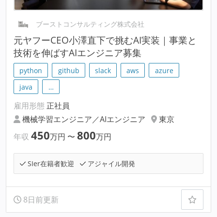
ブーストコンサルティング株式会社
元ヤフーCEO小澤直下で挑むAI実装｜事業と
技術を伸ばすAIエンジニア募集
python
github
slack
aws
azure
java
…
雇用形態
正社員
機械学習エンジニア／AIエンジニア
東京
450
800
年収
万円
〜
万円
SIer在籍者歓迎
アジャイル開発
8日前更新