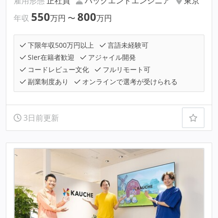
雇用形態
正社員
バックエンドエンジニア
東京
550
800
年収
万円
〜
万円
下限年収500万円以上
言語未経験可
SIer在籍者歓迎
アジャイル開発
コードレビュー文化
フルリモート可
副業制度あり
オンラインで選考が受けられる
3日前更新