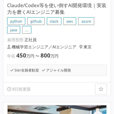
Claude/Codex等を使い倒すAI開発環境｜実装
力を磨くAIエンジニア募集
python
github
slack
aws
azure
java
…
雇用形態
正社員
機械学習エンジニア／AIエンジニア
東京
450
800
年収
万円
〜
万円
SIer在籍者歓迎
アジャイル開発
8日前更新