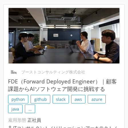
ブーストコンサルティング株式会社
FDE（Forward Deployed Engineer）｜顧客
課題からAIソフトウェア開発に挑戦する
python
github
slack
aws
azure
java
…
雇用形態
正社員