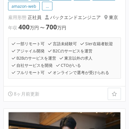
amazon-web
…
雇用形態
正社員
バックエンドエンジニア
東京
400
700
年収
万円
〜
万円
一部リモート可
言語未経験可
SIer在籍者歓迎
アジャイル開発
B2Cのサービスを運営
B2Bのサービスを運営
東京以外の求人
自社サービスを開発
CTOがいる
フルリモート可
オンラインで選考が受けられる
8ヶ月前更新