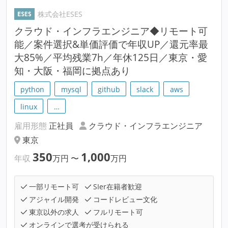
株式会社ESES
クラウド・インフラエンジニア◆リモート可
能／案件選択&単価評価で年収UP／還元率最
大85%／平均残業7h／年休125日／東京・愛
知・大阪・福岡に拠点あり
python
mysql
github
slack
aws
linux
…
雇用形態
正社員
クラウド・インフラエンジニア
東京
350
1,000
年収
万円
〜
万円
一部リモート可
SIer在籍者歓迎
アジャイル開発
コードレビュー文化
東京以外の求人
フルリモート可
オンラインで選考が受けられる