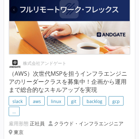
株式会社アンドゲート
（AWS）次世代MSPを担うインフラエンジニ
アのリーダークラスを募集中！企画から運用
まで総合的なスキルアップを実現
slack
aws
linux
git
backlog
gcp
…
雇用形態
正社員
クラウド・インフラエンジニア
東京