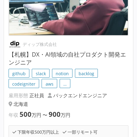
ディップ株式会社
【札幌】DX・AI領域の自社プロダクト開発エ
ンジニア
github
slack
notion
backlog
codeigniter
aws
…
雇用形態
正社員
バックエンドエンジニア
北海道
500
900
年収
万円
〜
万円
下限年収500万円以上
一部リモート可