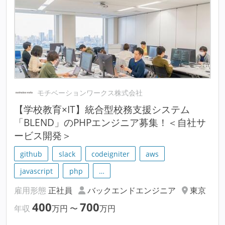
モチベーションワークス株式会社
【学校教育×IT】統合型校務支援システム
「BLEND」のPHPエンジニア募集！＜自社サ
ービス開発＞
github
slack
codeigniter
aws
javascript
php
…
雇用形態
正社員
バックエンドエンジニア
東京
400
700
年収
万円
〜
万円