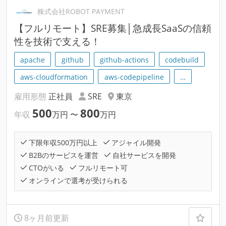
株式会社ROBOT PAYMENT
【フルリモート】SRE募集│急成長SaaSの信頼
性を技術で支える！
apache
github
github-actions
codebuild
aws-cloudformation
aws-codepipeline
…
雇用形態
正社員
SRE
東京
500
800
年収
万円
〜
万円
下限年収500万円以上
アジャイル開発
B2Bのサービスを運営
自社サービスを開発
CTOがいる
フルリモート可
オンラインで選考が受けられる
8ヶ月前更新