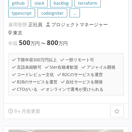
github
slack
backlog
terraform
typescript
codeigniter
…
雇用形態
正社員
プロジェクトマネージャー
東京
500
800
年収
万円
〜
万円
下限年収500万円以上
一部リモート可
言語未経験可
SIer在籍者歓迎
アジャイル開発
コードレビュー文化
B2Cのサービスを運営
B2Bのサービスを運営
自社サービスを開発
CTOがいる
オンラインで選考が受けられる
9ヶ月前更新