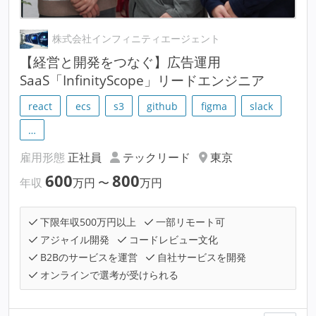
株式会社インフィニティエージェント
【経営と開発をつなぐ】広告運用
SaaS「InfinityScope」リードエンジニア
react
ecs
s3
github
figma
slack
…
雇用形態
正社員
テックリード
東京
600
800
年収
万円
〜
万円
下限年収500万円以上
一部リモート可
アジャイル開発
コードレビュー文化
B2Bのサービスを運営
自社サービスを開発
オンラインで選考が受けられる