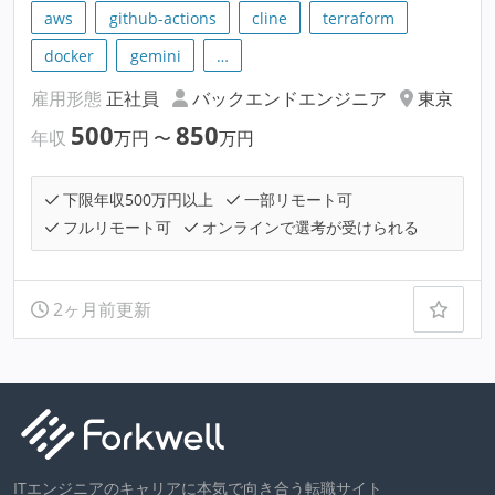
aws
github-actions
cline
terraform
docker
gemini
…
雇用形態
正社員
バックエンドエンジニア
東京
500
850
年収
万円
〜
万円
下限年収500万円以上
一部リモート可
フルリモート可
オンラインで選考が受けられる
2ヶ月前更新
ITエンジニアのキャリアに本気で向き合う転職サイト