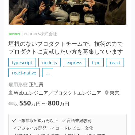
techners株式会社
垣根のないプロダクトチームで、技術の力で
プロダクトに貢献したい方を募集しています
typescript
node.js
express
trpc
react
react-native
…
雇用形態
正社員
Webエンジニア／プロダクトエンジニア
東京
550
800
年収
万円
〜
万円
下限年収500万円以上
言語未経験可
アジャイル開発
コードレビュー文化