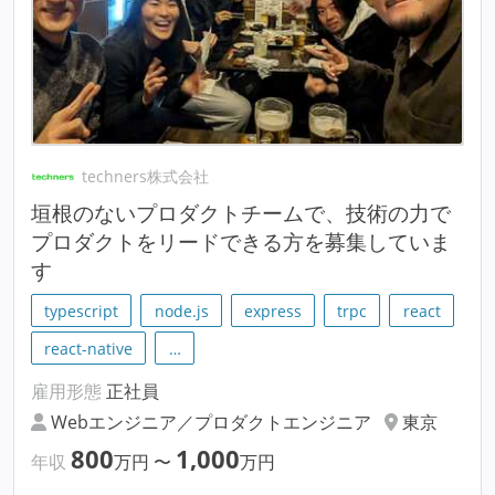
techners株式会社
垣根のないプロダクトチームで、技術の力で
プロダクトをリードできる方を募集していま
す
typescript
node.js
express
trpc
react
react-native
…
雇用形態
正社員
Webエンジニア／プロダクトエンジニア
東京
800
1,000
年収
万円
〜
万円