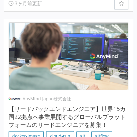
3ヶ月前更新
AnyMind Japan株式会社
【リードバックエンドエンジニア】世界15カ
国22拠点へ事業展開するグローバルプラット
フォームのリードエンジニアを募集！
docker-image
cloud-run
git
gitflow