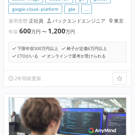
google-cloud--platform
gke
…
雇用形態
正社員
バックエンドエンジニア
東京
600
1,200
年収
万円
〜
万円
下限年収500万円以上
椅子が定価6万円以上
CTOがいる
オンラインで選考が受けられる
2年弱前更新