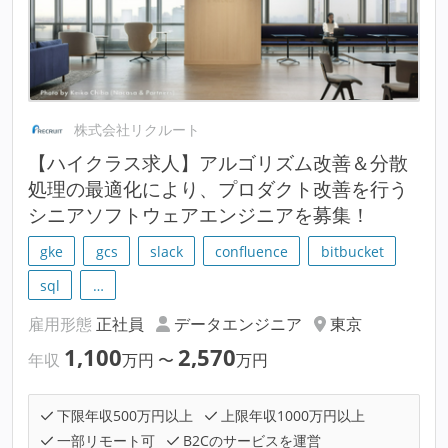
株式会社リクルート
【ハイクラス求人】アルゴリズム改善＆分散
処理の最適化により、プロダクト改善を行う
シニアソフトウェアエンジニアを募集！
gke
gcs
slack
confluence
bitbucket
sql
…
雇用形態
正社員
データエンジニア
東京
1,100
2,570
年収
万円
〜
万円
下限年収500万円以上
上限年収1000万円以上
一部リモート可
B2Cのサービスを運営