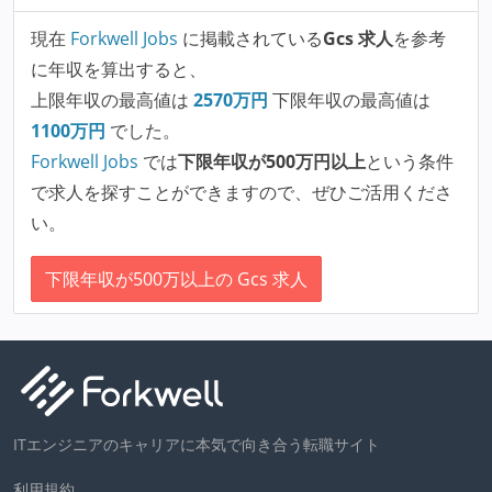
現在
Forkwell Jobs
に掲載されている
Gcs 求人
を参考
に年収を算出すると、
上限年収の最高値は
2570
万円
下限年収の最高値は
1100
万円
でした。
Forkwell Jobs
では
下限年収が500万円以上
という条件
で求人を探すことができますので、ぜひご活用くださ
い。
下限年収が500万以上の Gcs 求人
ITエンジニアのキャリアに本気で向き合う転職サイト
利用規約