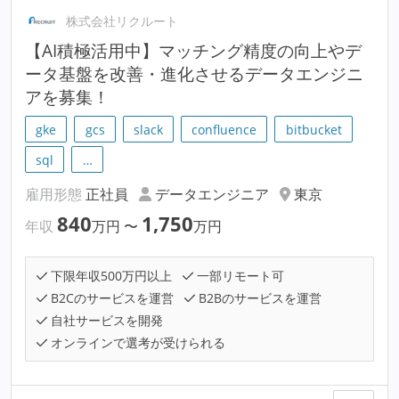
株式会社リクルート
【AI積極活用中】マッチング精度の向上やデ
ータ基盤を改善・進化させるデータエンジニ
アを募集！
gke
gcs
slack
confluence
bitbucket
sql
…
雇用形態
正社員
データエンジニア
東京
840
1,750
年収
万円
〜
万円
下限年収500万円以上
一部リモート可
B2Cのサービスを運営
B2Bのサービスを運営
自社サービスを開発
オンラインで選考が受けられる