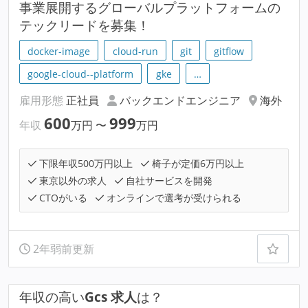
事業展開するグローバルプラットフォームの
テックリードを募集！
docker-image
cloud-run
git
gitflow
google-cloud--platform
gke
…
雇用形態
正社員
バックエンドエンジニア
海外
600
999
年収
万円
〜
万円
下限年収500万円以上
椅子が定価6万円以上
東京以外の求人
自社サービスを開発
CTOがいる
オンラインで選考が受けられる
2年弱前更新
年収の高い
Gcs 求人
は？