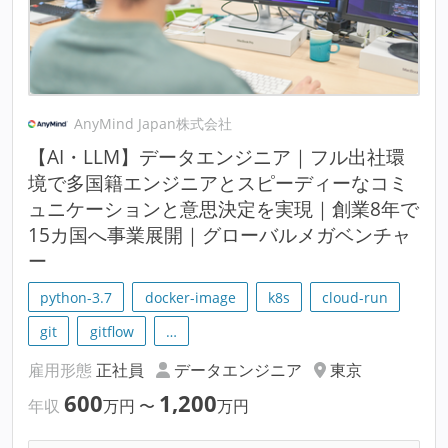
AnyMind Japan株式会社
【AI・LLM】データエンジニア｜フル出社環
境で多国籍エンジニアとスピーディーなコミ
ュニケーションと意思決定を実現｜創業8年で
15カ国へ事業展開｜グローバルメガベンチャ
ー
python-3.7
docker-image
k8s
cloud-run
git
gitflow
…
雇用形態
正社員
データエンジニア
東京
600
1,200
年収
万円
〜
万円