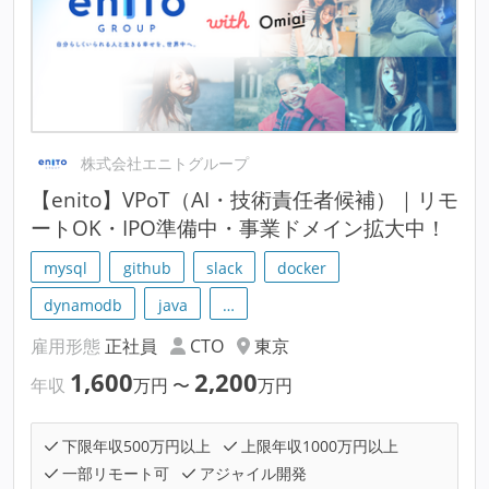
株式会社エニトグループ
【enito】VPoT（AI・技術責任者候補）｜リモ
ートOK・IPO準備中・事業ドメイン拡大中！
mysql
github
slack
docker
dynamodb
java
…
雇用形態
正社員
CTO
東京
1,600
2,200
年収
万円
〜
万円
下限年収500万円以上
上限年収1000万円以上
一部リモート可
アジャイル開発