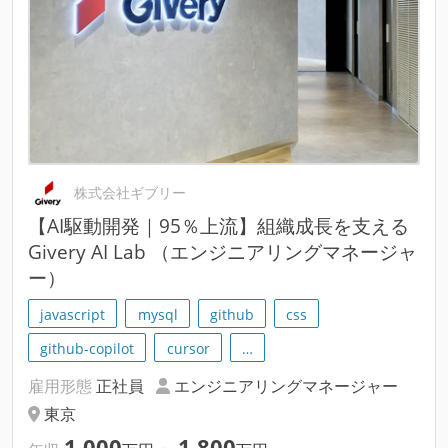
株式会社ギブリー
【AI駆動開発｜95％上流】組織成長を支える
Givery AI Lab （エンジニアリングマネージャ
ー）
javascript
mysql
github
css
github-copilot
cursor
…
雇用形態
正社員
エンジニアリングマネージャー
東京
1,000
1,800