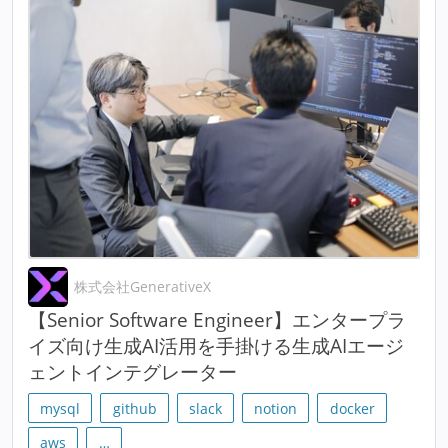
株式会社GenerativeX
【Senior Software Engineer】エンタープラ
イズ向け生成AI活用を手掛ける生成AIエージ
ェントインテグレーター
mysql
github
slack
notion
docker
aws
…