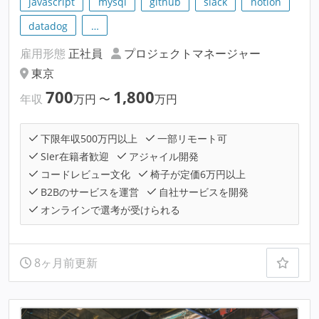
javascript
mysql
github
slack
notion
datadog
…
雇用形態
正社員
プロジェクトマネージャー
東京
700
1,800
年収
万円
〜
万円
下限年収500万円以上
一部リモート可
SIer在籍者歓迎
アジャイル開発
コードレビュー文化
椅子が定価6万円以上
B2Bのサービスを運営
自社サービスを開発
オンラインで選考が受けられる
8ヶ月前更新