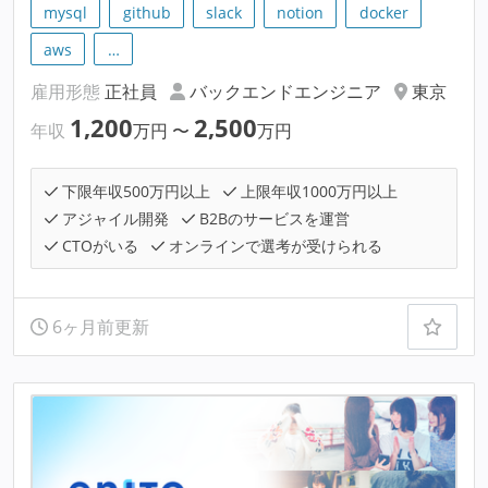
mysql
github
slack
notion
docker
aws
…
雇用形態
正社員
バックエンドエンジニア
東京
1,200
2,500
年収
万円
〜
万円
下限年収500万円以上
上限年収1000万円以上
アジャイル開発
B2Bのサービスを運営
CTOがいる
オンラインで選考が受けられる
6ヶ月前更新