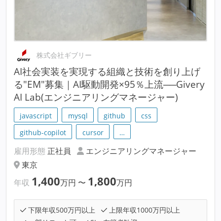
株式会社ギブリー
AI社会実装を実現する組織と技術を創り上げ
る"EM"募集｜AI駆動開発×95％上流──Givery
AI Lab(エンジニアリングマネージャー)
javascript
mysql
github
css
github-copilot
cursor
…
雇用形態
正社員
エンジニアリングマネージャー
東京
1,400
1,800
年収
万円
〜
万円
下限年収500万円以上
上限年収1000万円以上