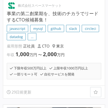
株式会社スペースマーケット
事業の第二創業期を、技術のチカラでリード
するCTO候補募集！
javascript
mysql
github
slack
circleci
datadog
…
雇用形態
正社員
CTO
東京
1,000
2,000
年収
万円
〜
万円
下限年収500万円以上
上限年収1000万円以上
一部リモート可
自社サービスを開発
29日前更新