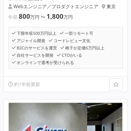
Webエンジニア／プロダクトエンジニア
東京
800
1,800
年収
万円
〜
万円
下限年収500万円以上
一部リモート可
アジャイル開発
コードレビュー文化
B2Cのサービスを運営
椅子が定価6万円以上
自社サービスを開発
CTOがいる
オンラインで選考が受けられる
約1年前更新