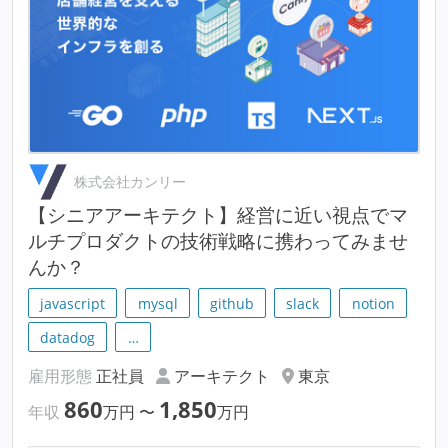
株式会社カンリー
【シニアアーキテクト】経営に近い視点でマ
ルチプロダクトの技術戦略に携わってみませ
んか？
javascript
mysql
github
slack
notion
datadog
…
雇用形態
正社員
アーキテクト
東京
860
1,850
年収
万円
〜
万円