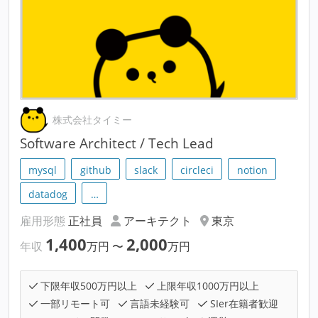
株式会社タイミー
Software Architect / Tech Lead
mysql
github
slack
circleci
notion
datadog
…
雇用形態
正社員
アーキテクト
東京
1,400
2,000
年収
万円
〜
万円
下限年収500万円以上
上限年収1000万円以上
一部リモート可
言語未経験可
SIer在籍者歓迎