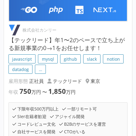
株式会社カンリー
【テックリード】年1〜2のペースで立ち上が
る新規事業の0→1をお任せします！
javascript
mysql
github
slack
notion
datadog
…
雇用形態
正社員
テックリード
東京
750
1,850
年収
万円
〜
万円
下限年収500万円以上
一部リモート可
SIer在籍者歓迎
アジャイル開発
コードレビュー文化
B2Bのサービスを運営
自社サービスを開発
CTOがいる