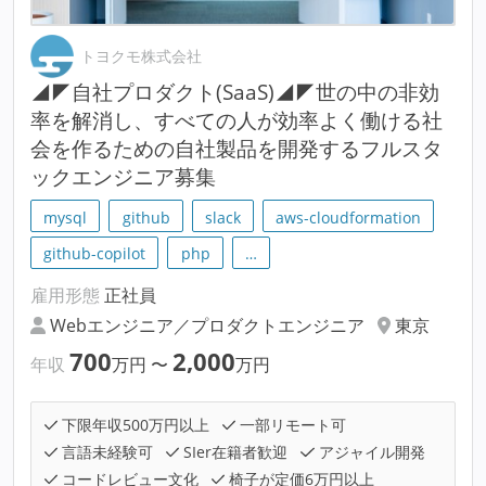
トヨクモ株式会社
◢◤自社プロダクト(SaaS)◢◤世の中の非効
率を解消し、すべての人が効率よく働ける社
会を作るための自社製品を開発するフルスタ
ックエンジニア募集
mysql
github
slack
aws-cloudformation
github-copilot
php
…
雇用形態
正社員
Webエンジニア／プロダクトエンジニア
東京
700
2,000
年収
万円
〜
万円
下限年収500万円以上
一部リモート可
言語未経験可
SIer在籍者歓迎
アジャイル開発
コードレビュー文化
椅子が定価6万円以上