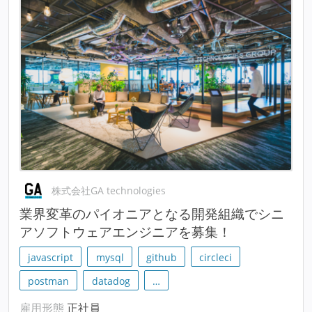
株式会社GA technologies
業界変革のパイオニアとなる開発組織でシニ
アソフトウェアエンジニアを募集！
javascript
mysql
github
circleci
postman
datadog
…
雇用形態
正社員