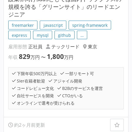
規模を誇る「グリーンサイト」のリードエン
ジニア
freemarker
javascript
spring-framework
express
mysql
github
…
雇用形態
正社員
テックリード
東京
829
1,800
年収
万円
〜
万円
下限年収500万円以上
一部リモート可
SIer在籍者歓迎
アジャイル開発
コードレビュー文化
B2Bのサービスを運営
自社サービスを開発
CTOがいる
オンラインで選考が受けられる
約2ヶ月前更新