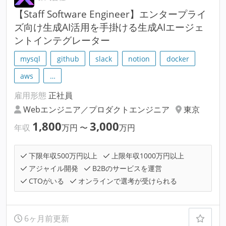
【Staff Software Engineer】エンタープライ
ズ向け生成AI活用を手掛ける生成AIエージェ
ントインテグレーター
mysql
github
slack
notion
docker
aws
…
雇用形態
正社員
Webエンジニア／プロダクトエンジニア
東京
1,800
3,000
年収
万円
〜
万円
下限年収500万円以上
上限年収1000万円以上
アジャイル開発
B2Bのサービスを運営
CTOがいる
オンラインで選考が受けられる
6ヶ月前更新