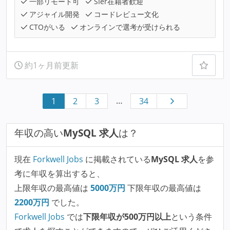
一部リモート可
SIer在籍者歓迎
アジャイル開発
コードレビュー文化
CTOがいる
オンラインで選考が受けられる
約1ヶ月前更新
…
1
2
3
34
年収の高い
MySQL 求人
は？
現在
Forkwell Jobs
に掲載されている
MySQL 求人
を参
考に年収を算出すると、
上限年収の最高値は
5000
万円
下限年収の最高値は
2200
万円
でした。
Forkwell Jobs
では
下限年収が500万円以上
という条件