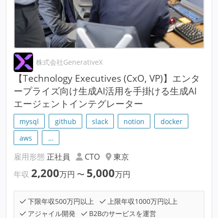
株式会社GenerativeX
【Technology Executives (CxO, VP)】エンタ
ープライズ向け生成AI活用を手掛ける生成AI
エージェントインテグレーター
mysql
github
slack
notion
docker
aws
…
雇用形態
正社員
CTO
東京
2,200
5,000
年収
万円
〜
万円
下限年収500万円以上
上限年収1000万円以上
アジャイル開発
B2Bのサービスを運営