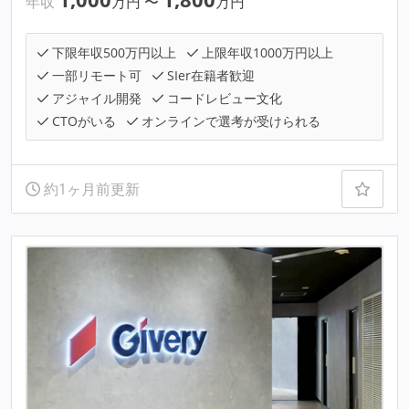
年収
万円
〜
万円
下限年収500万円以上
上限年収1000万円以上
一部リモート可
SIer在籍者歓迎
アジャイル開発
コードレビュー文化
CTOがいる
オンラインで選考が受けられる
約1ヶ月前更新