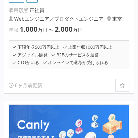
雇用形態
正社員
Webエンジニア／プロダクトエンジニア
東京
1,000
2,000
年収
万円
〜
万円
下限年収500万円以上
上限年収1000万円以上
アジャイル開発
B2Bのサービスを運営
CTOがいる
オンラインで選考が受けられる
6ヶ月前更新