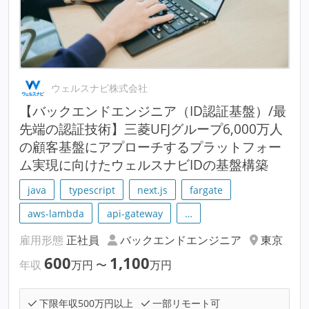
ウェルスナビ株式会社
【バックエンドエンジニア（ID認証基盤）/最
先端の認証技術】三菱UFJグループ6,000万人
の顧客基盤にアプローチするプラットフォー
ム実現に向けたウェルスナビIDの基盤構築
java
typescript
next.js
fargate
aws-lambda
api-gateway
…
雇用形態
正社員
バックエンドエンジニア
東京
600
1,100
年収
万円
〜
万円
下限年収500万円以上
一部リモート可