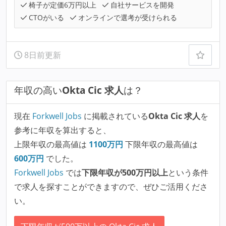
椅子が定価6万円以上
自社サービスを開発
CTOがいる
オンラインで選考が受けられる
8日前更新
年収の高い
Okta Cic 求人
は？
現在
Forkwell Jobs
に掲載されている
Okta Cic 求人
を
参考に年収を算出すると、
上限年収の最高値は
1100
万円
下限年収の最高値は
600
万円
でした。
Forkwell Jobs
では
下限年収が500万円以上
という条件
で求人を探すことができますので、ぜひご活用くださ
い。