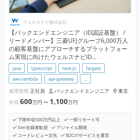
ウェルスナビ株式会社
【バックエンドエンジニア（ID認証基盤） /
リードメンバー】三菱UFJグループ6,000万人
の顧客基盤にアプローチするプラットフォー
ム実現に向けたウェルスナビID...
java
typescript
next.js
fargate
aws-lambda
api-gateway
…
雇用形態
正社員
バックエンドエンジニア
東京
600
1,100
年収
万円
〜
万円
下限年収500万円以上
一部リモート可
SIer在籍者歓迎
アジャイル開発
コードレビュー文化
B2Cのサービスを運営