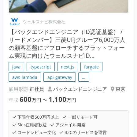
ウェルスナビ株式会社
【バックエンドエンジニア（ID認証基盤） /
リードメンバー】三菱UFJグループ6,000万人
の顧客基盤にアプローチするプラットフォー
ム実現に向けたウェルスナビID...
java
typescript
next.js
fargate
aws-lambda
api-gateway
…
雇用形態
正社員
バックエンドエンジニア
東京
600
1,100
年収
万円
〜
万円
下限年収500万円以上
一部リモート可
SIer在籍者歓迎
アジャイル開発
コードレビュー文化
B2Cのサービスを運営