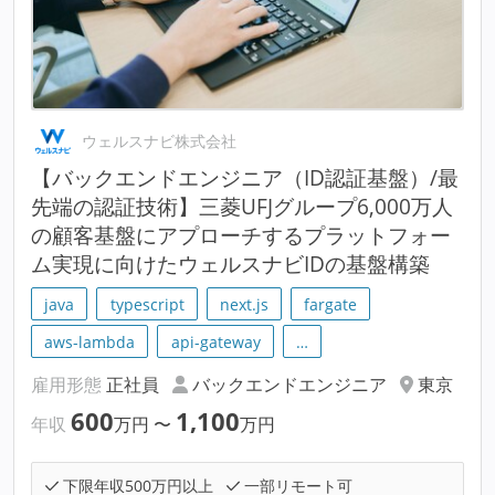
ウェルスナビ株式会社
【バックエンドエンジニア（ID認証基盤）/最
先端の認証技術】三菱UFJグループ6,000万人
の顧客基盤にアプローチするプラットフォー
ム実現に向けたウェルスナビIDの基盤構築
java
typescript
next.js
fargate
aws-lambda
api-gateway
…
雇用形態
正社員
バックエンドエンジニア
東京
600
1,100
年収
万円
〜
万円
下限年収500万円以上
一部リモート可