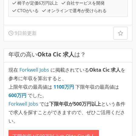
椅子が定価6万円以上
自社サービスを開発
CTOがいる
オンラインで選考が受けられる
9日前更新
年収の高い
Okta Cic 求人
は？
現在
Forkwell Jobs
に掲載されている
Okta Cic 求人
を
参考に年収を算出すると、
上限年収の最高値は
1100
万円
下限年収の最高値は
600
万円
でした。
Forkwell Jobs
では
下限年収が500万円以上
という条件
で求人を探すことができますので、ぜひご活用くださ
い。