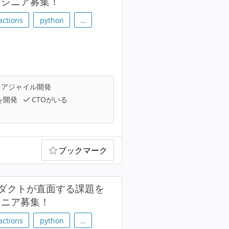
ンジニア募集！
actions
python
…
アジャイル開発
を開発
CTOがいる
ブックマーク
プロダクトが直面する課題を
ジニア募集！
actions
python
…