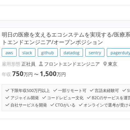
明⽇の医療を支えるエコシステムを実現する/医療
トエンドエンジニア/オープンポジション
aws
slack
github
datadog
sentry
pagerdut
雇用形態
正社員
フロントエンドエンジニア
東京
750
1,500
年収
万円
〜
万円
下限年収500万円以上
一部リモート可
言語未経験可
S
アジャイル開発
コードレビュー文化
B2Cのサービスを運
自社サービスを開発
CTOがいる
オンラインで選考が受け