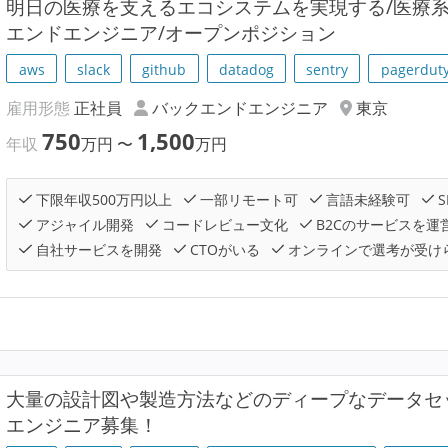
明⽇の医療を支えるエコシステムを実現する/医療
エンドエンジニア/オープンポジション
aws
slack
github
datadog
sentry
pagerdut
雇用形態
正社員
バックエンドエンジニア
東京
750
1,500
年収
万円
〜
万円
下限年収500万円以上
一部リモート可
言語未経験可
S
アジャイル開発
コードレビュー文化
B2Cのサービスを運
自社サービスを開発
CTOがいる
オンラインで選考が受け
大量の設計図や製造方法などのディープなデータセ
エンジニア募集！