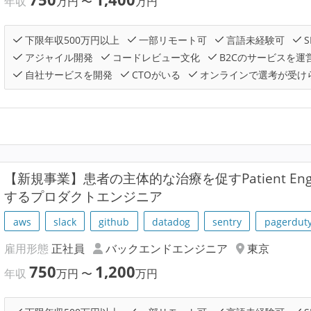
年収
万円
〜
万円
下限年収500万円以上
一部リモート可
言語未経験可
S
アジャイル開発
コードレビュー文化
B2Cのサービスを運
自社サービスを開発
CTOがいる
オンラインで選考が受け
【新規事業】患者の主体的な治療を促すPatient En
するプロダクトエンジニア
aws
slack
github
datadog
sentry
pagerdut
雇用形態
正社員
バックエンドエンジニア
東京
750
1,200
年収
万円
〜
万円