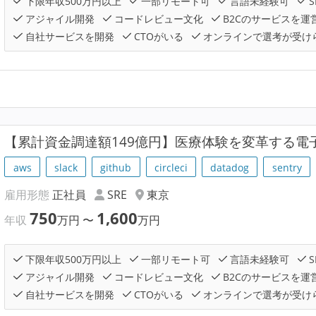
下限年収500万円以上
一部リモート可
言語未経験可
S
アジャイル開発
コードレビュー文化
B2Cのサービスを運
自社サービスを開発
CTOがいる
オンラインで選考が受け
【累計資金調達額149億円】医療体験を変革する電子薬
aws
slack
github
circleci
datadog
sentry
雇用形態
正社員
SRE
東京
750
1,600
年収
万円
〜
万円
下限年収500万円以上
一部リモート可
言語未経験可
S
アジャイル開発
コードレビュー文化
B2Cのサービスを運
自社サービスを開発
CTOがいる
オンラインで選考が受け