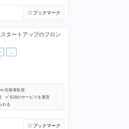
ブックマーク
系スタートアップのフロン
y
…
Ier在籍者歓迎
営
B2Bのサービスを運営
られる
ブックマーク