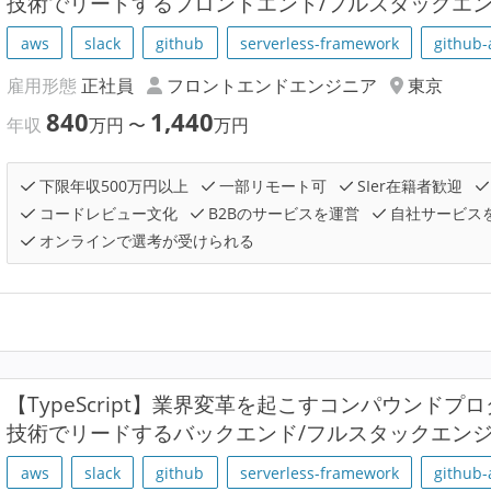
技術でリードするフロントエンド/フルスタックエ
aws
slack
github
serverless-framework
github-
雇用形態
正社員
フロントエンドエンジニア
東京
840
1,440
年収
万円
〜
万円
下限年収500万円以上
一部リモート可
SIer在籍者歓迎
コードレビュー文化
B2Bのサービスを運営
自社サービス
オンラインで選考が受けられる
【TypeScript】業界変革を起こすコンパウンド
技術でリードするバックエンド/フルスタックエン
aws
slack
github
serverless-framework
github-