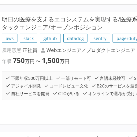
明⽇の医療を支えるエコシステムを実現する/医療
タックエンジニア/オープンポジション
aws
slack
github
datadog
sentry
pagerdut
雇用形態
正社員
Webエンジニア／プロダクトエンジニア
750
1,500
年収
万円
〜
万円
下限年収500万円以上
一部リモート可
言語未経験可
S
アジャイル開発
コードレビュー文化
B2Cのサービスを運
自社サービスを開発
CTOがいる
オンラインで選考が受け