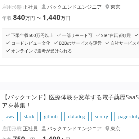
雇用形態
正社員
バックエンドエンジニア
東京
840
1,440
年収
万円
〜
万円
下限年収500万円以上
一部リモート可
SIer在籍者歓迎
コードレビュー文化
B2Bのサービスを運営
自社サービス
オンラインで選考が受けられる
【バックエンド】医療体験を変革する電子薬歴Saa
アを募集！
aws
slack
github
datadog
sentry
pagerdut
雇用形態
正社員
バックエンドエンジニア
東京
750
1,400