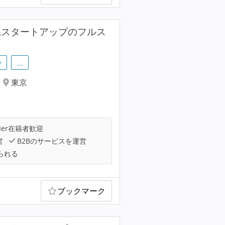
系スタートアップのフルス
y
…
東京
Ier在籍者歓迎
営
B2Bのサービスを運営
られる
ブックマーク