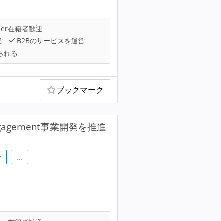
Ier在籍者歓迎
営
B2Bのサービスを運営
られる
ブックマーク
gagement事業開発を推進
y
…