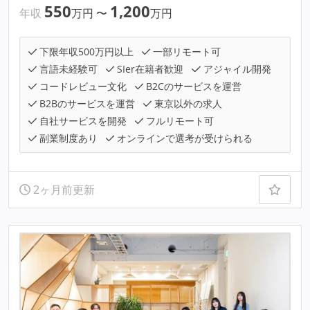
550
1,200
年収
万円
〜
万円
下限年収500万円以上
一部リモート可
言語未経験可
SIer在籍者歓迎
アジャイル開発
コードレビュー文化
B2Cのサービスを運営
B2Bのサービスを運営
東京以外の求人
自社サービスを開発
フルリモート可
副業制度あり
オンラインで選考が受けられる
2ヶ月前更新