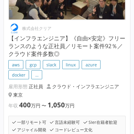
株式会社クリア
【インフラエンジニア】《自由×安定》フリー
ランスのような正社員／リモート案件92％／
クラウド案件多数◎
aws
gcp
slack
linux
azure
docker
…
雇用形態
正社員
クラウド・インフラエンジニア
東京
400
1,050
年収
万円
〜
万円
一部リモート可
言語未経験可
SIer在籍者歓迎
アジャイル開発
コードレビュー文化