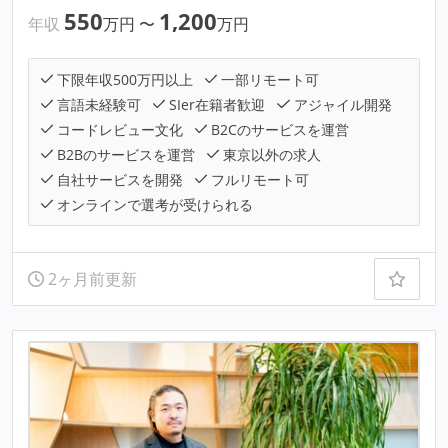
550
1,200
年収
万円
〜
万円
下限年収500万円以上
一部リモート可
言語未経験可
SIer在籍者歓迎
アジャイル開発
コードレビュー文化
B2Cのサービスを運営
B2Bのサービスを運営
東京以外の求人
自社サービスを開発
フルリモート可
オンラインで選考が受けられる
2ヶ月前更新