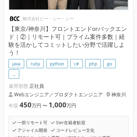
株式会社ビー・シー・シー
【東京/神奈川】フロントエンドorバックエン
ド｜②｜リモート可｜プライム案件多数｜経
験を活かしてコミットしたい分野で活躍しよ
う！
java
ruby
python
c#
php
go
…
雇用形態
正社員
Webエンジニア／プロダクトエンジニア
神奈川
450
1,000
年収
万円
〜
万円
一部リモート可
SIer在籍者歓迎
アジャイル開発
コードレビュー文化