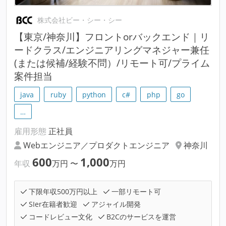
株式会社ビー・シー・シー
【東京/神奈川】フロントorバックエンド｜リ
ードクラス/エンジニアリングマネジャー兼任
(または候補/経験不問）/リモート可/プライム
案件担当
java
ruby
python
c#
php
go
…
雇用形態
正社員
Webエンジニア／プロダクトエンジニア
神奈川
600
1,000
年収
万円
〜
万円
下限年収500万円以上
一部リモート可
SIer在籍者歓迎
アジャイル開発
コードレビュー文化
B2Cのサービスを運営