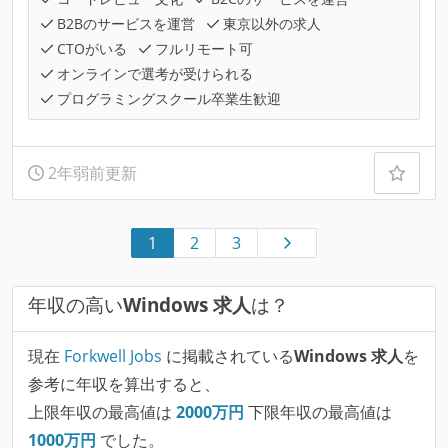
B2Bのサービスを運営
東京以外の求人
CTOがいる
フルリモート可
オンラインで選考が受けられる
プログラミングスクール卒業生歓迎
2年弱前更新
1
2
3
年収の高い
Windows 求人
は？
現在
Forkwell Jobs
に掲載されている
Windows 求人
を
参考に年収を算出すると、
上限年収の最高値は
2000
万円
下限年収の最高値は
1000
万円
でした。