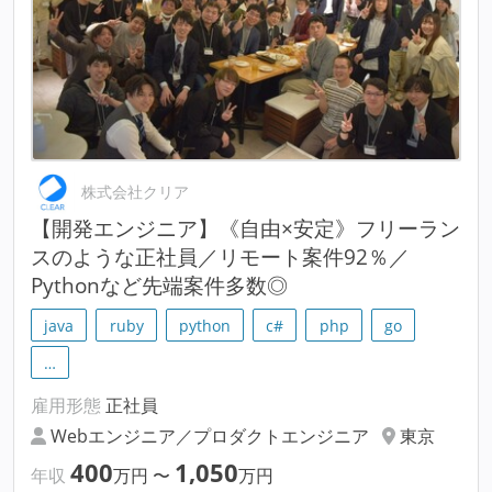
株式会社クリア
【開発エンジニア】《自由×安定》フリーラン
スのような正社員／リモート案件92％／
Pythonなど先端案件多数◎
java
ruby
python
c#
php
go
…
雇用形態
正社員
Webエンジニア／プロダクトエンジニア
東京
400
1,050
年収
万円
〜
万円