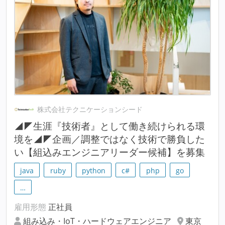
株式会社テクニケーションシード
◢◤生涯『技術者』として働き続けられる環
境を◢◤企画／調整ではなく技術で勝負した
い【組込みエンジニアリーダー候補】を募集
java
ruby
python
c#
php
go
…
雇用形態
正社員
組み込み・IoT・ハードウェアエンジニア
東京