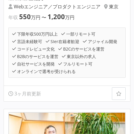
Webエンジニア／プロダクトエンジニア
東京
550
1,200
年収
万円
〜
万円
下限年収500万円以上
一部リモート可
言語未経験可
SIer在籍者歓迎
アジャイル開発
コードレビュー文化
B2Cのサービスを運営
B2Bのサービスを運営
東京以外の求人
自社サービスを開発
フルリモート可
オンラインで選考が受けられる
3ヶ月前更新