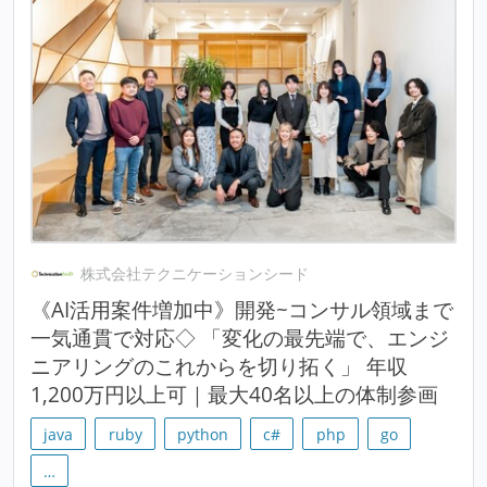
株式会社テクニケーションシード
《AI活用案件増加中》開発~コンサル領域まで
一気通貫で対応◇ 「変化の最先端で、エンジ
ニアリングのこれからを切り拓く」 年収
1,200万円以上可｜最大40名以上の体制参画
java
ruby
python
c#
php
go
…