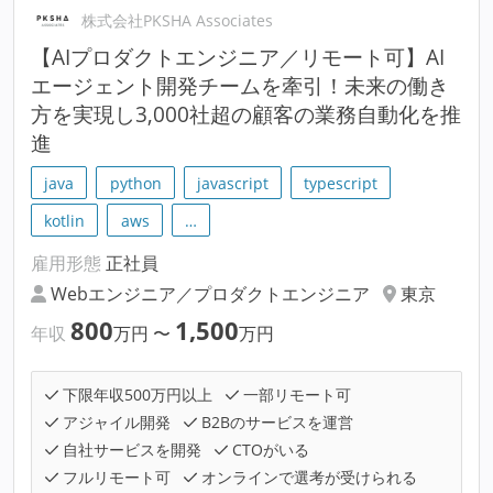
株式会社PKSHA Associates
【AIプロダクトエンジニア／リモート可】AI
エージェント開発チームを牽引！未来の働き
方を実現し3,000社超の顧客の業務自動化を推
進
java
python
javascript
typescript
kotlin
aws
…
雇用形態
正社員
Webエンジニア／プロダクトエンジニア
東京
800
1,500
年収
万円
〜
万円
下限年収500万円以上
一部リモート可
アジャイル開発
B2Bのサービスを運営
自社サービスを開発
CTOがいる
フルリモート可
オンラインで選考が受けられる