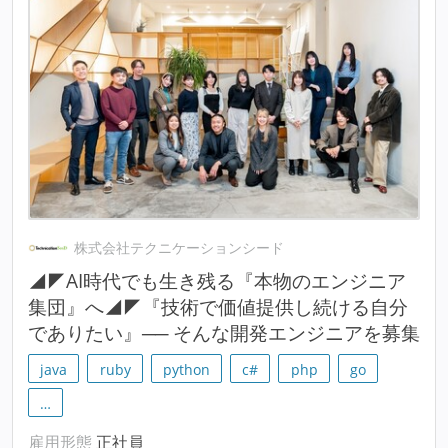
株式会社テクニケーションシード
◢◤AI時代でも生き残る『本物のエンジニア
集団』へ◢◤『技術で価値提供し続ける自分
でありたい』── そんな開発エンジニアを募集
java
ruby
python
c#
php
go
…
雇用形態
正社員