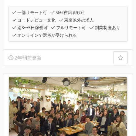
一部リモート可
SIer在籍者歓迎
コードレビュー文化
東京以外の求人
週3〜5日稼働可
フルリモート可
副業制度あり
オンラインで選考が受けられる
2年弱前更新