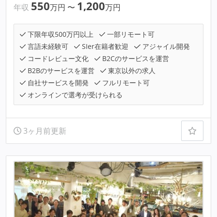
550
1,200
年収
万円
〜
万円
下限年収500万円以上
一部リモート可
言語未経験可
SIer在籍者歓迎
アジャイル開発
コードレビュー文化
B2Cのサービスを運営
B2Bのサービスを運営
東京以外の求人
自社サービスを開発
フルリモート可
オンラインで選考が受けられる
3ヶ月前更新