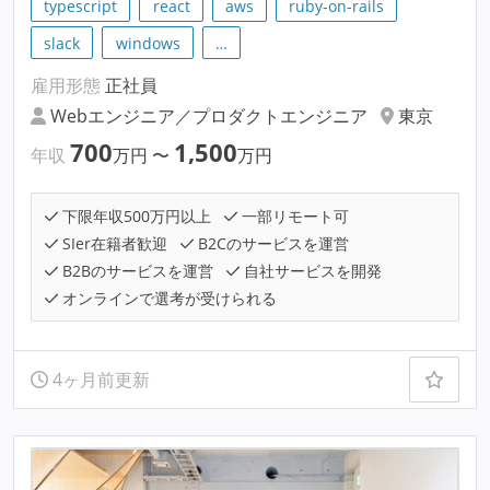
typescript
react
aws
ruby-on-rails
slack
windows
…
雇用形態
正社員
Webエンジニア／プロダクトエンジニア
東京
700
1,500
年収
万円
〜
万円
下限年収500万円以上
一部リモート可
SIer在籍者歓迎
B2Cのサービスを運営
B2Bのサービスを運営
自社サービスを開発
オンラインで選考が受けられる
4ヶ月前更新