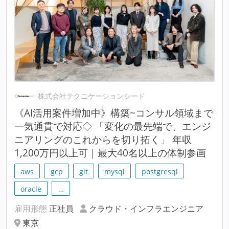
株式会社テクニケーションシード
《AI活用案件増加中》構築~コンサル領域まで
一気通貫で対応◇ 「変化の最先端で、エンジ
ニアリングのこれからを切り拓く」 年収
1,200万円以上可｜最大40名以上の体制参画
aws
gcp
git
mysql
postgresql
oracle
…
雇用形態
正社員
クラウド・インフラエンジニア
東京