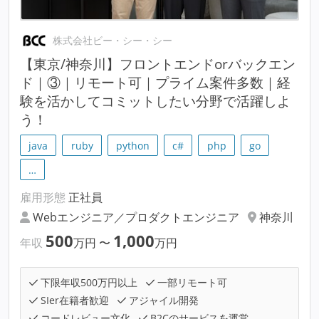
株式会社ビー・シー・シー
【東京/神奈川】フロントエンドorバックエン
ド｜③｜リモート可｜プライム案件多数｜経
験を活かしてコミットしたい分野で活躍しよ
う！
java
ruby
python
c#
php
go
…
雇用形態
正社員
Webエンジニア／プロダクトエンジニア
神奈川
500
1,000
年収
万円
〜
万円
下限年収500万円以上
一部リモート可
SIer在籍者歓迎
アジャイル開発
コードレビュー文化
B2Cのサービスを運営