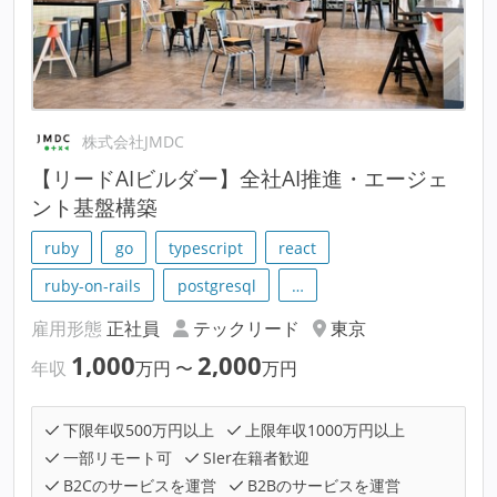
株式会社JMDC
【リードAIビルダー】全社AI推進・エージェ
ント基盤構築
ruby
go
typescript
react
ruby-on-rails
postgresql
…
雇用形態
正社員
テックリード
東京
1,000
2,000
年収
万円
〜
万円
下限年収500万円以上
上限年収1000万円以上
一部リモート可
SIer在籍者歓迎
B2Cのサービスを運営
B2Bのサービスを運営