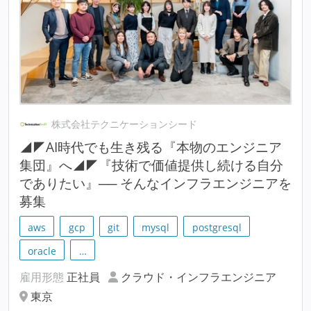
株式会社テクニケーションシード
◢◤AI時代でも生き残る『本物のエンジニア
集団』へ◢◤『技術で価値提供し続ける自分
でありたい』── そんなインフラエンジニアを
募集
aws
gcp
git
mysql
postgresql
oracle
…
雇用形態
正社員
クラウド・インフラエンジニア
東京