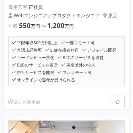
雇用形態
正社員
Webエンジニア／プロダクトエンジニア
東京
550
1,200
年収
万円
〜
万円
下限年収500万円以上
一部リモート可
言語未経験可
SIer在籍者歓迎
アジャイル開発
コードレビュー文化
B2Cのサービスを運営
B2Bのサービスを運営
東京以外の求人
自社サービスを開発
フルリモート可
オンラインで選考が受けられる
2ヶ月前更新