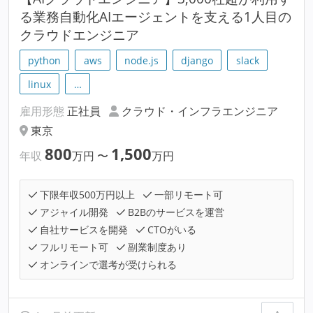
る業務自動化AIエージェントを支える1人目の
クラウドエンジニア
python
aws
node.js
django
slack
linux
…
雇用形態
正社員
クラウド・インフラエンジニア
東京
800
1,500
年収
万円
〜
万円
下限年収500万円以上
一部リモート可
アジャイル開発
B2Bのサービスを運営
自社サービスを開発
CTOがいる
フルリモート可
副業制度あり
オンラインで選考が受けられる