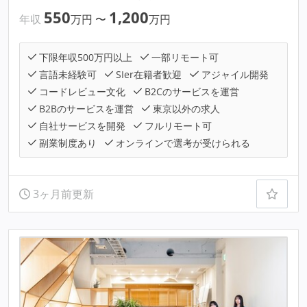
550
1,200
年収
万円
〜
万円
下限年収500万円以上
一部リモート可
言語未経験可
SIer在籍者歓迎
アジャイル開発
コードレビュー文化
B2Cのサービスを運営
B2Bのサービスを運営
東京以外の求人
自社サービスを開発
フルリモート可
副業制度あり
オンラインで選考が受けられる
3ヶ月前更新