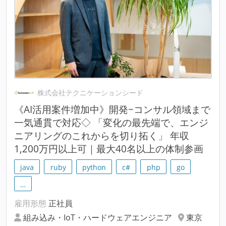
株式会社テクニケーションシード
《AI活用案件増加中》開発~コンサル領域まで
一気通貫で対応◇ 「変化の最先端で、エンジ
ニアリングのこれからを切り拓く」 年収
1,200万円以上可｜最大40名以上の体制参画
java
ruby
python
c#
php
go
…
雇用形態
正社員
組み込み・IoT・ハードウェアエンジニア
東京