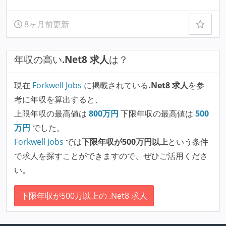
8ヶ月前更新
年収の高い
.Net8 求人
は？
現在
Forkwell Jobs
に掲載されている
.Net8 求人
を参
考に年収を算出すると、
上限年収の最高値は
800
万円
下限年収の最高値は
500
万円
でした。
Forkwell Jobs
では
下限年収が500万円以上
という条件
で求人を探すことができますので、ぜひご活用くださ
い。
下限年収が500万以上の .Net8 求人