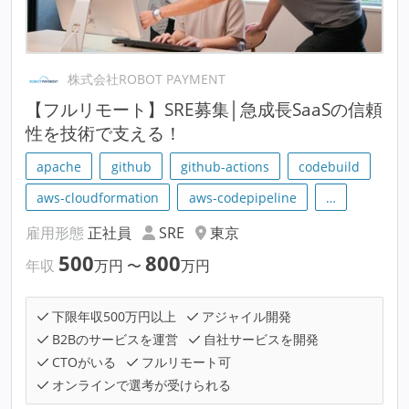
株式会社ROBOT PAYMENT
【フルリモート】SRE募集│急成長SaaSの信頼
性を技術で支える！
apache
github
github-actions
codebuild
aws-cloudformation
aws-codepipeline
…
雇用形態
正社員
SRE
東京
500
800
年収
万円
〜
万円
下限年収500万円以上
アジャイル開発
B2Bのサービスを運営
自社サービスを開発
CTOがいる
フルリモート可
オンラインで選考が受けられる