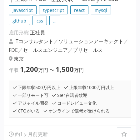
javascript
typescript
react
mysql
github
css
…
雇用形態
正社員
ITコンサルタント／ソリューションアーキテクト／
FDE／セールスエンジニア／プリセールス
東京
1,200
1,500
年収
万円
〜
万円
下限年収500万円以上
上限年収1000万円以上
一部リモート可
SIer在籍者歓迎
アジャイル開発
コードレビュー文化
CTOがいる
オンラインで選考が受けられる
約1ヶ月前更新