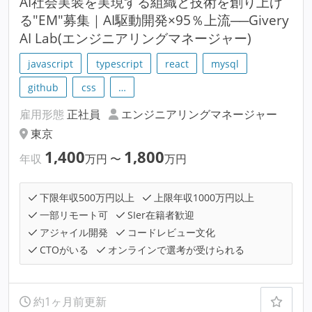
AI社会実装を実現する組織と技術を創り上げ
る"EM"募集｜AI駆動開発×95％上流──Givery
AI Lab(エンジニアリングマネージャー)
javascript
typescript
react
mysql
github
css
…
雇用形態
正社員
エンジニアリングマネージャー
東京
1,400
1,800
年収
万円
〜
万円
下限年収500万円以上
上限年収1000万円以上
一部リモート可
SIer在籍者歓迎
アジャイル開発
コードレビュー文化
CTOがいる
オンラインで選考が受けられる
約1ヶ月前更新