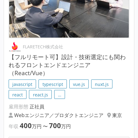
FLARETECH株式会社
【フルリモート可】設計・技術選定にも関わ
れるフロントエンドエンジニア
（React/Vue）
javascript
typescript
vue.js
nuxt.js
react
react.js
…
雇用形態
正社員
Webエンジニア／プロダクトエンジニア
東京
400
700
年収
万円
〜
万円