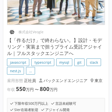
株式会社Veogle
【「作るだけ」で終わらない。】設計・モデ
リング・実装まで担うプライム受託アジャイ
ル｜フルスタックエンジニアへ
javascript
typescript
mysql
git
slack
nest.js
…
雇用形態
正社員
バックエンドエンジニア
東京
550
800
年収
万円
〜
万円
下限年収500万円以上
言語未経験可
SIer在籍者歓迎
アジャイル開発