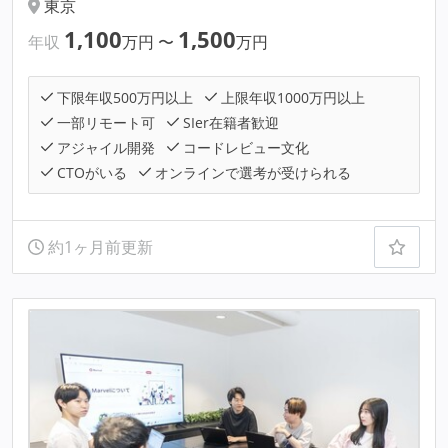
東京
1,100
1,500
年収
万円
〜
万円
下限年収500万円以上
上限年収1000万円以上
一部リモート可
SIer在籍者歓迎
アジャイル開発
コードレビュー文化
CTOがいる
オンラインで選考が受けられる
約1ヶ月前更新