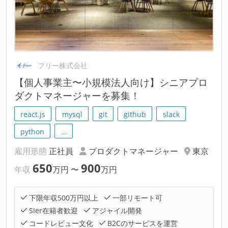
フリー株式会社
【個人事業主〜小規模法人向け】シニアプロ
ダクトマネージャーを募集！
react.js
mysql
git
github
slack
python
…
雇用形態
正社員
プロダクトマネージャー
東京
650
900
年収
万円
〜
万円
下限年収500万円以上
一部リモート可
SIer在籍者歓迎
アジャイル開発
コードレビュー文化
B2Cのサービスを運営