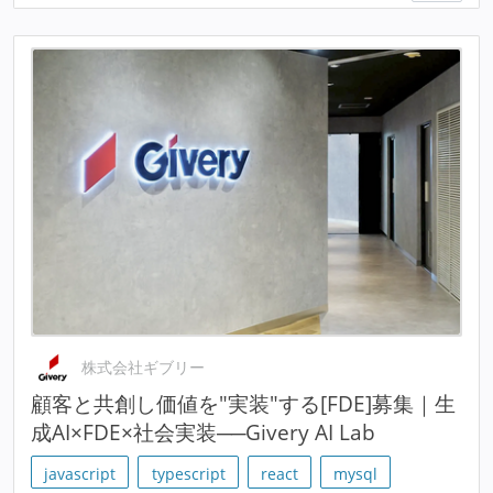
株式会社ギブリー
顧客と共創し価値を"実装"する[FDE]募集｜生
成AI×FDE×社会実装──Givery AI Lab
javascript
typescript
react
mysql