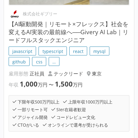
株式会社ギブリー
【AI駆動開発｜リモート×フレックス】社会を
変えるAI実装の最前線へ──Givery AI Lab｜リ
ードフルスタックエンジニア
javascript
typescript
react
mysql
github
css
…
雇用形態
正社員
テックリード
東京
1,000
1,500
年収
万円
〜
万円
下限年収500万円以上
上限年収1000万円以上
一部リモート可
SIer在籍者歓迎
アジャイル開発
コードレビュー文化
CTOがいる
オンラインで選考が受けられる