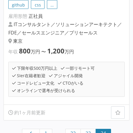
github
css
…
雇用形態
正社員
ITコンサルタント／ソリューションアーキテクト／
FDE／セールスエンジニア／プリセールス
東京
800
1,200
年収
万円
〜
万円
下限年収500万円以上
一部リモート可
SIer在籍者歓迎
アジャイル開発
コードレビュー文化
CTOがいる
オンラインで選考が受けられる
約1ヶ月前更新