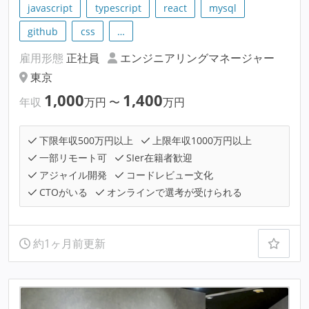
javascript
typescript
react
mysql
github
css
…
雇用形態
正社員
エンジニアリングマネージャー
東京
1,000
1,400
年収
万円
〜
万円
下限年収500万円以上
上限年収1000万円以上
一部リモート可
SIer在籍者歓迎
アジャイル開発
コードレビュー文化
CTOがいる
オンラインで選考が受けられる
約1ヶ月前更新