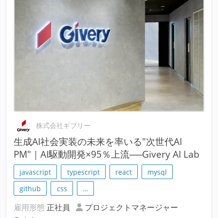
株式会社ギブリー
生成AI社会実装の未来を率いる"次世代AI
PM"｜AI駆動開発×95％上流──Givery AI Lab
javascript
typescript
react
mysql
github
css
…
雇用形態
正社員
プロジェクトマネージャー