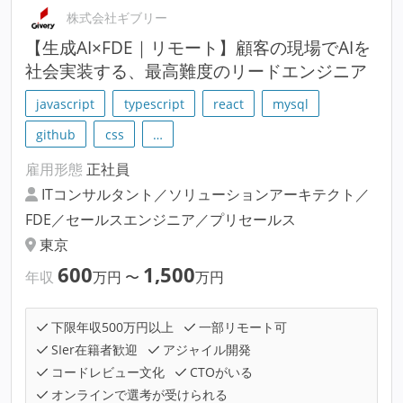
株式会社ギブリー
【生成AI×FDE｜リモート】顧客の現場でAIを
社会実装する、最高難度のリードエンジニア
javascript
typescript
react
mysql
github
css
…
雇用形態
正社員
ITコンサルタント／ソリューションアーキテクト／
FDE／セールスエンジニア／プリセールス
東京
600
1,500
年収
万円
〜
万円
下限年収500万円以上
一部リモート可
SIer在籍者歓迎
アジャイル開発
コードレビュー文化
CTOがいる
オンラインで選考が受けられる