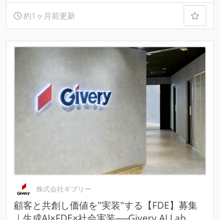
約1ヶ月前更新
株式会社ギブリー
顧客と共創し価値を"実装"する【FDE】募集
｜生成AI×FDE×社会実装──Givery AI Lab