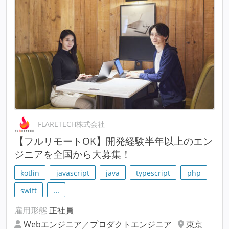
FLARETECH株式会社
【フルリモートOK】開発経験半年以上のエン
ジニアを全国から大募集！
kotlin
javascript
java
typescript
php
swift
…
雇用形態
正社員
Webエンジニア／プロダクトエンジニア
東京