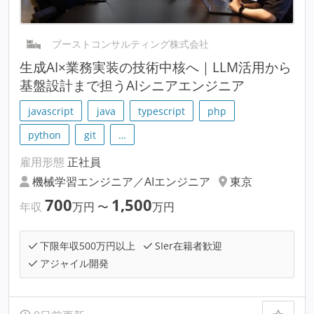
ブーストコンサルティング株式会社
生成AI×業務実装の技術中核へ｜LLM活用から
基盤設計まで担うAIシニアエンジニア
javascript
java
typescript
php
python
git
…
雇用形態
正社員
機械学習エンジニア／AIエンジニア
東京
700
1,500
年収
万円
〜
万円
下限年収500万円以上
SIer在籍者歓迎
アジャイル開発