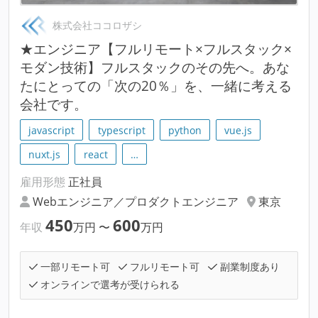
株式会社ココロザシ
★エンジニア【フルリモート×フルスタック×
モダン技術】フルスタックのその先へ。あな
たにとっての「次の20％」を、一緒に考える
会社です。
javascript
typescript
python
vue.js
nuxt.js
react
…
雇用形態
正社員
Webエンジニア／プロダクトエンジニア
東京
450
600
年収
万円
〜
万円
一部リモート可
フルリモート可
副業制度あり
オンラインで選考が受けられる