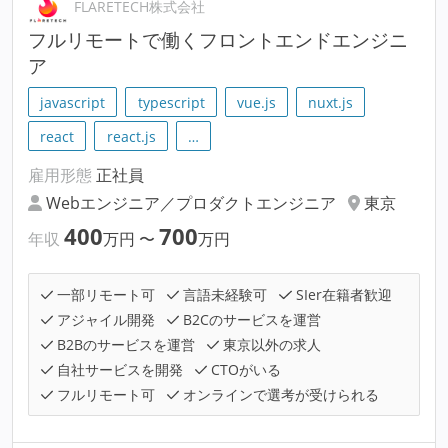
FLARETECH株式会社
フルリモートで働くフロントエンドエンジニ
ア
javascript
typescript
vue.js
nuxt.js
react
react.js
…
雇用形態
正社員
Webエンジニア／プロダクトエンジニア
東京
400
700
年収
万円
〜
万円
一部リモート可
言語未経験可
SIer在籍者歓迎
アジャイル開発
B2Cのサービスを運営
B2Bのサービスを運営
東京以外の求人
自社サービスを開発
CTOがいる
フルリモート可
オンラインで選考が受けられる