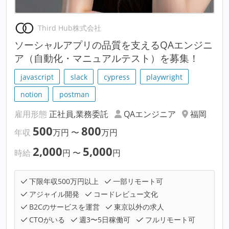
Third Hub株式会社
ソーシャルアプリの品質を支えるQAエンジニ
ア（自動化・マニュアルテスト）を募集！
javascript
slack
cypress
playwright
notion
postman
雇用形態
正社員,業務委託
QAエンジニア
福岡
500
800
年収
万円
〜
万円
2,000
5,000
時給
円
〜
円
下限年収500万円以上
一部リモート可
アジャイル開発
コードレビュー文化
B2Cのサービスを運営
東京以外の求人
CTOがいる
週3〜5日稼働可
フルリモート可