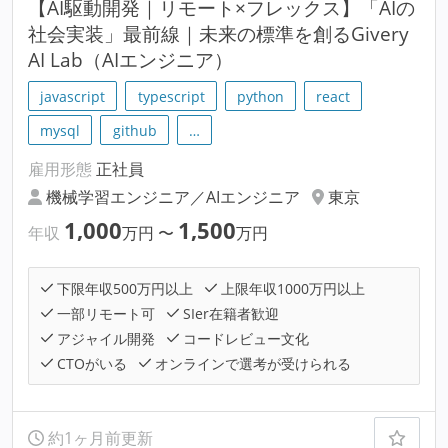
【AI駆動開発｜リモート×フレックス】「AIの
社会実装」最前線｜未来の標準を創るGivery
AI Lab（AIエンジニア）
javascript
typescript
python
react
mysql
github
…
雇用形態
正社員
機械学習エンジニア／AIエンジニア
東京
1,000
1,500
年収
万円
〜
万円
下限年収500万円以上
上限年収1000万円以上
一部リモート可
SIer在籍者歓迎
アジャイル開発
コードレビュー文化
CTOがいる
オンラインで選考が受けられる
約1ヶ月前更新