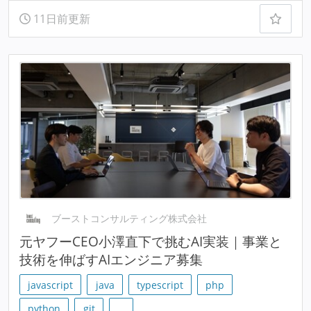
11日前更新
ブーストコンサルティング株式会社
元ヤフーCEO小澤直下で挑むAI実装｜事業と
技術を伸ばすAIエンジニア募集
javascript
java
typescript
php
python
git
…