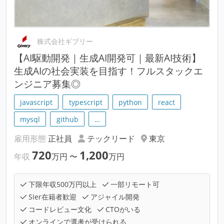
株式会社ギブリー
【AI駆動開発｜生成AI開発可｜最新AI技術】
生成AIの社会実装を目指す！フルスタックエ
ンジニア募集◎
javascript
typescript
python
react
mysql
github
…
雇用形態
正社員
テックリード
東京
720
1,200
年収
万円
〜
万円
下限年収500万円以上
一部リモート可
SIer在籍者歓迎
アジャイル開発
コードレビュー文化
CTOがいる
オンラインで選考が受けられる