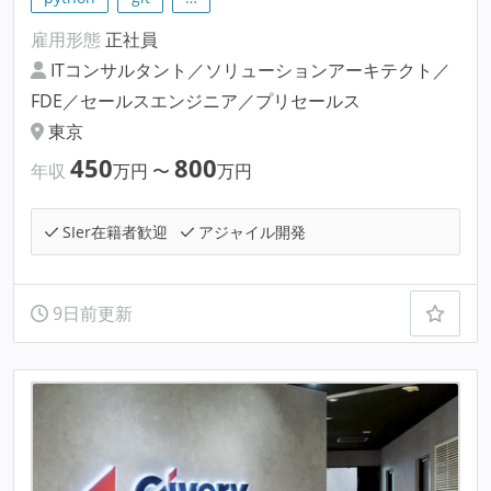
雇用形態
正社員
ITコンサルタント／ソリューションアーキテクト／
FDE／セールスエンジニア／プリセールス
東京
450
800
年収
万円
〜
万円
SIer在籍者歓迎
アジャイル開発
9日前更新