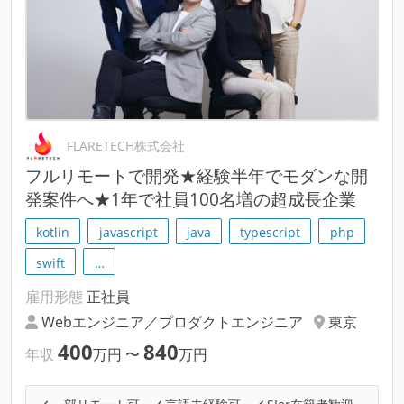
FLARETECH株式会社
フルリモートで開発★経験半年でモダンな開
発案件へ★1年で社員100名増の超成長企業
kotlin
javascript
java
typescript
php
swift
…
雇用形態
正社員
Webエンジニア／プロダクトエンジニア
東京
400
840
年収
万円
〜
万円