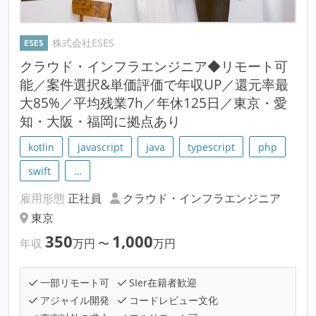
株式会社ESES
クラウド・インフラエンジニア◆リモート可
能／案件選択&単価評価で年収UP／還元率最
大85%／平均残業7h／年休125日／東京・愛
知・大阪・福岡に拠点あり
kotlin
javascript
java
typescript
php
swift
…
雇用形態
正社員
クラウド・インフラエンジニア
東京
350
1,000
年収
万円
〜
万円
一部リモート可
SIer在籍者歓迎
アジャイル開発
コードレビュー文化