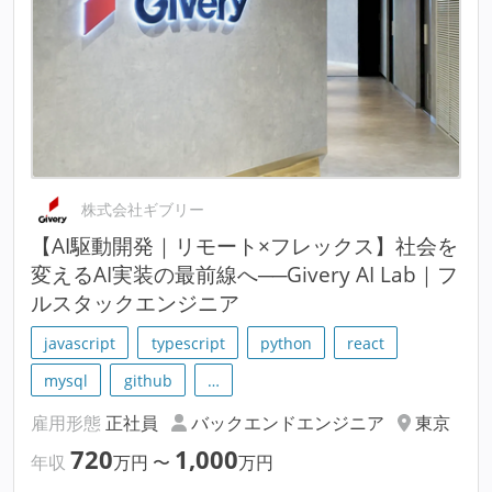
株式会社ギブリー
【AI駆動開発｜リモート×フレックス】社会を
変えるAI実装の最前線へ──Givery AI Lab｜フ
ルスタックエンジニア
javascript
typescript
python
react
mysql
github
…
雇用形態
正社員
バックエンドエンジニア
東京
720
1,000
年収
万円
〜
万円