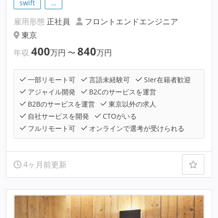
swift
…
雇用形態
正社員
フロントエンドエンジニア
東京
400
840
年収
万円
〜
万円
一部リモート可
言語未経験可
SIer在籍者歓迎
アジャイル開発
B2Cのサービスを運営
B2Bのサービスを運営
東京以外の求人
自社サービスを開発
CTOがいる
フルリモート可
オンラインで選考が受けられる
4ヶ月前更新