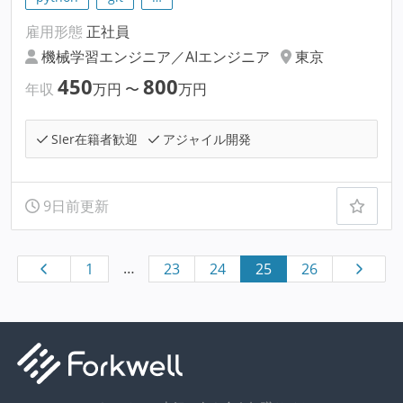
雇用形態
正社員
機械学習エンジニア／AIエンジニア
東京
450
800
年収
万円
〜
万円
SIer在籍者歓迎
アジャイル開発
9日前更新
…
1
23
24
25
26