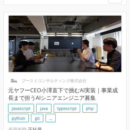
ブーストコンサルティング株式会社
元ヤフーCEO小澤直下で挑むAI実装｜事業成
長まで担うAIシニアエンジニア募集
javascript
java
typescript
php
python
git
…
雇用形態
正社員