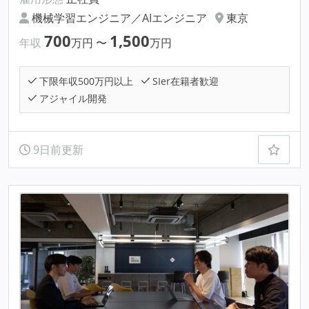
機械学習エンジニア／AIエンジニア
東京
700
1,500
年収
万円
〜
万円
下限年収500万円以上
SIer在籍者歓迎
アジャイル開発
9日前更新