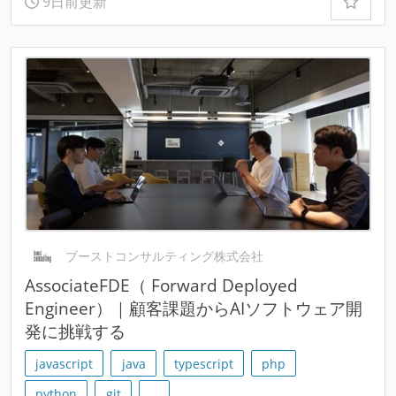
9日前更新
ブーストコンサルティング株式会社
AssociateFDE（ Forward Deployed
Engineer）｜顧客課題からAIソフトウェア開
発に挑戦する
javascript
java
typescript
php
python
git
…