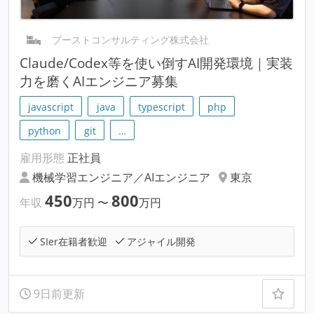
ブーストコンサルティング株式会社
Claude/Codex等を使い倒すAI開発環境｜実装
力を磨くAIエンジニア募集
javascript
java
typescript
php
python
git
…
雇用形態
正社員
機械学習エンジニア／AIエンジニア
東京
450
800
年収
万円
〜
万円
SIer在籍者歓迎
アジャイル開発
9日前更新