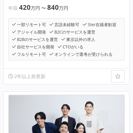
420
840
年収
万円
〜
万円
一部リモート可
言語未経験可
SIer在籍者歓迎
アジャイル開発
B2Cのサービスを運営
B2Bのサービスを運営
東京以外の求人
自社サービスを開発
CTOがいる
フルリモート可
オンラインで選考が受けられる
2年以上前更新