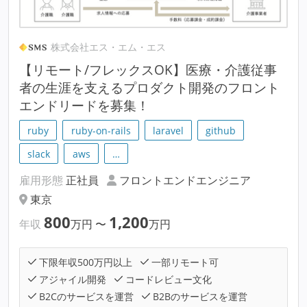
株式会社エス・エム・エス
【リモート/フレックスOK】医療・介護従事
者の生涯を支えるプロダクト開発のフロント
エンドリードを募集！
ruby
ruby-on-rails
laravel
github
slack
aws
…
雇用形態
正社員
フロントエンドエンジニア
東京
800
1,200
年収
万円
〜
万円
下限年収500万円以上
一部リモート可
アジャイル開発
コードレビュー文化
B2Cのサービスを運営
B2Bのサービスを運営