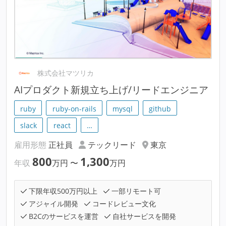
株式会社マツリカ
AIプロダクト新規立ち上げ/リードエンジニア
ruby
ruby-on-rails
mysql
github
slack
react
…
雇用形態
正社員
テックリード
東京
800
1,300
年収
万円
〜
万円
下限年収500万円以上
一部リモート可
アジャイル開発
コードレビュー文化
B2Cのサービスを運営
自社サービスを開発