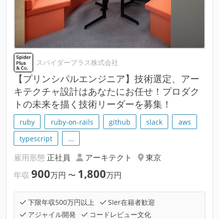
スパイダープラス株式会社
【プリンシパルエンジニア】技術選定、アー
キテクチャ設計はあなたにお任せ！プロダク
トの未来を描く技術リーダーを募集！
ruby
ruby-on-rails
github
slack
aws
typescript
…
雇用形態
正社員
アーキテクト
東京
900
1,800
年収
万円
〜
万円
下限年収500万円以上
SIer在籍者歓迎
アジャイル開発
コードレビュー文化