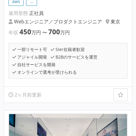
aws
…
雇用形態
正社員
Webエンジニア／プロダクトエンジニア
東京
450
700
年収
万円
〜
万円
一部リモート可
SIer在籍者歓迎
アジャイル開発
B2Bのサービスを運営
自社サービスを開発
オンラインで選考が受けられる
2ヶ月前更新