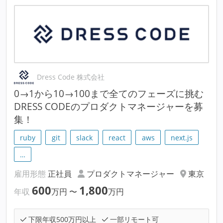
Dress Code 株式会社
0→1から10→100まで全てのフェーズに挑む
DRESS CODEのプロダクトマネージャーを募
集！
ruby
git
slack
react
aws
next.js
…
雇用形態
正社員
プロダクトマネージャー
東京
600
1,800
年収
万円
〜
万円
下限年収500万円以上
一部リモート可