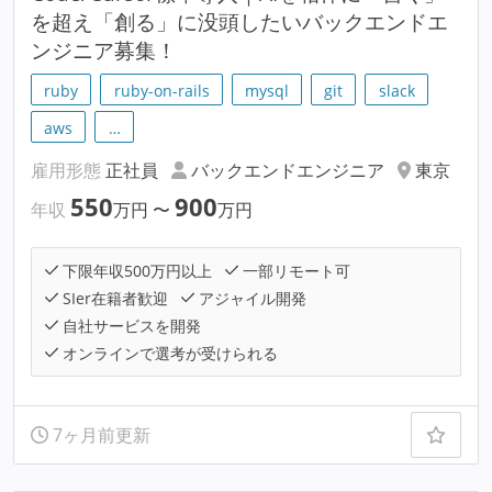
を超え「創る」に没頭したいバックエンドエ
ンジニア募集！
ruby
ruby-on-rails
mysql
git
slack
aws
…
雇用形態
正社員
バックエンドエンジニア
東京
550
900
年収
万円
〜
万円
下限年収500万円以上
一部リモート可
SIer在籍者歓迎
アジャイル開発
自社サービスを開発
オンラインで選考が受けられる
7ヶ月前更新