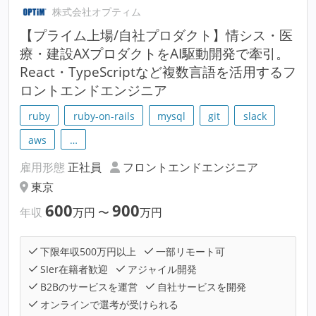
株式会社オプティム
【プライム上場/自社プロダクト】情シス・医
療・建設AXプロダクトをAI駆動開発で牽引。
React・TypeScriptなど複数言語を活用するフ
ロントエンドエンジニア
ruby
ruby-on-rails
mysql
git
slack
aws
…
雇用形態
正社員
フロントエンドエンジニア
東京
600
900
年収
万円
〜
万円
下限年収500万円以上
一部リモート可
SIer在籍者歓迎
アジャイル開発
B2Bのサービスを運営
自社サービスを開発
オンラインで選考が受けられる