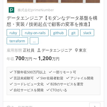
株式会社primeNumber
データエンジニア【モダンなデータ基盤を構
想・実装 / 技術起点で顧客の変革を推進】
ruby
ruby-on-rails
github
git
slack
terraform
…
雇用形態
正社員
データエンジニア
東京
700
1,200
年収
万円
〜
万円
下限年収500万円以上
一部リモート可
言語未経験可
SIer在籍者歓迎
アジャイル開発
コードレビュー文化
B2Bのサービスを運営
自社サービスを開発
CTOがいる