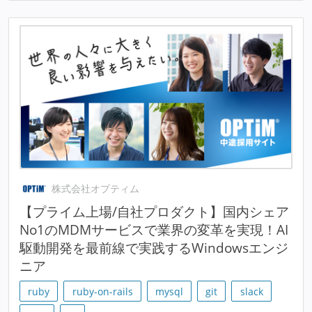
株式会社オプティム
【プライム上場/自社プロダクト】国内シェア
No1のMDMサービスで業界の変革を実現！AI
駆動開発を最前線で実践するWindowsエンジ
ニア
ruby
ruby-on-rails
mysql
git
slack