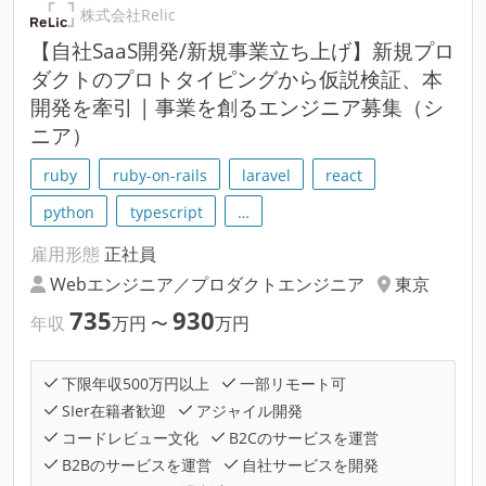
株式会社Relic
【自社SaaS開発/新規事業立ち上げ】新規プロ
ダクトのプロトタイピングから仮説検証、本
開発を牽引 | 事業を創るエンジニア募集（シ
ニア）
ruby
ruby-on-rails
laravel
react
python
typescript
…
雇用形態
正社員
Webエンジニア／プロダクトエンジニア
東京
735
930
年収
万円
〜
万円
下限年収500万円以上
一部リモート可
SIer在籍者歓迎
アジャイル開発
コードレビュー文化
B2Cのサービスを運営
B2Bのサービスを運営
自社サービスを開発