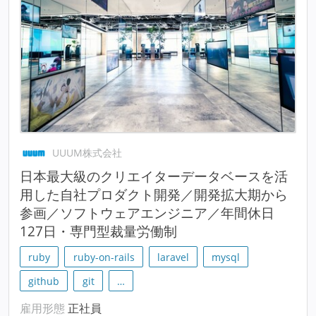
UUUM株式会社
日本最大級のクリエイターデータベースを活
用した自社プロダクト開発／開発拡大期から
参画／ソフトウェアエンジニア／年間休日
127日・専門型裁量労働制
ruby
ruby-on-rails
laravel
mysql
github
git
…
雇用形態
正社員