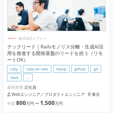
株式会社メドレー
テックリード｜Railsモノリス分離・生成AI活
用を推進する開発基盤のリードを担う（リモ
ートOK）
ruby
ruby-on-rails
mysql
github
git
slack
…
雇用形態
正社員
Webエンジニア／プロダクトエンジニア
東京
800
1,500
年収
万円
〜
万円