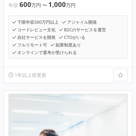
600
1,000
年収
万円
〜
万円
下限年収500万円以上
アジャイル開発
コードレビュー文化
B2Cのサービスを運営
自社サービスを開発
CTOがいる
フルリモート可
副業制度あり
オンラインで選考が受けられる
1年以上前更新