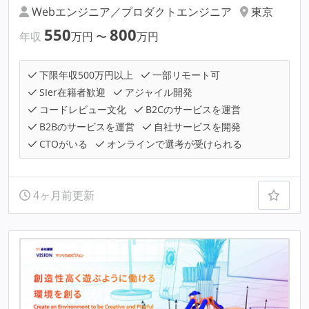
Webエンジニア／プロダクトエンジニア
東京
550
800
年収
万円
〜
万円
下限年収500万円以上
一部リモート可
SIer在籍者歓迎
アジャイル開発
コードレビュー文化
B2Cのサービスを運営
B2Bのサービスを運営
自社サービスを開発
CTOがいる
オンラインで選考が受けられる
4ヶ月前更新