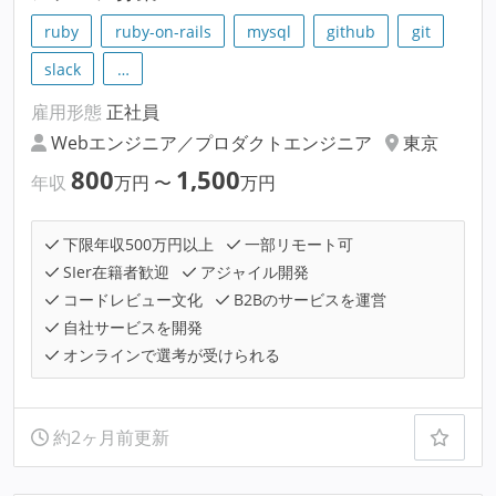
ruby
ruby-on-rails
mysql
github
git
slack
…
雇用形態
正社員
Webエンジニア／プロダクトエンジニア
東京
800
1,500
年収
万円
〜
万円
下限年収500万円以上
一部リモート可
SIer在籍者歓迎
アジャイル開発
コードレビュー文化
B2Bのサービスを運営
自社サービスを開発
オンラインで選考が受けられる
約2ヶ月前更新