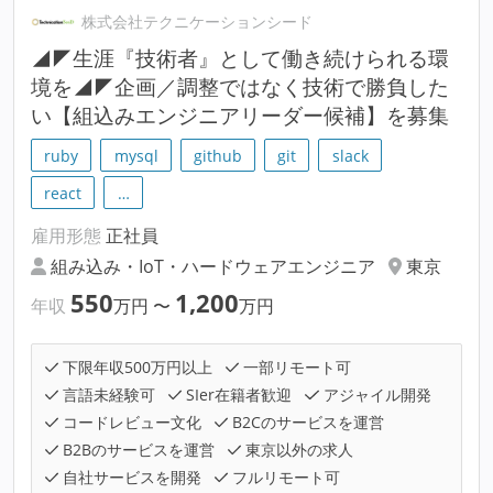
株式会社テクニケーションシード
◢◤生涯『技術者』として働き続けられる環
境を◢◤企画／調整ではなく技術で勝負した
い【組込みエンジニアリーダー候補】を募集
ruby
mysql
github
git
slack
react
…
雇用形態
正社員
組み込み・IoT・ハードウェアエンジニア
東京
550
1,200
年収
万円
〜
万円
下限年収500万円以上
一部リモート可
言語未経験可
SIer在籍者歓迎
アジャイル開発
コードレビュー文化
B2Cのサービスを運営
B2Bのサービスを運営
東京以外の求人
自社サービスを開発
フルリモート可