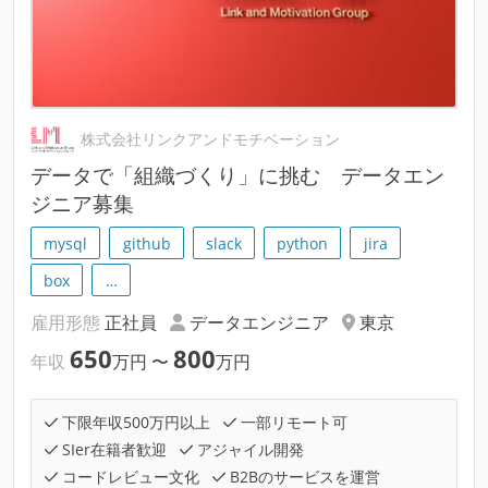
株式会社リンクアンドモチベーション
データで「組織づくり」に挑む データエン
ジニア募集
mysql
github
slack
python
jira
box
…
雇用形態
正社員
データエンジニア
東京
650
800
年収
万円
〜
万円
下限年収500万円以上
一部リモート可
SIer在籍者歓迎
アジャイル開発
コードレビュー文化
B2Bのサービスを運営