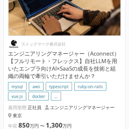
ストックマーク株式会社
エンジニアリングマネージャー（Aconnect）
【フルリモート・フレックス】自社LLMを用
いたエンプラ向けAI×SaaSの成長を技術と組
織の両輪で牽引いただけませんか？
mysql
aws
typescript
ruby-on-rails
vue.js
docker
…
雇用形態
正社員
エンジニアリングマネージャー
東京
850
1,300
年収
万円
〜
万円