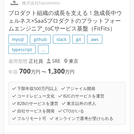
株式会社hacomono
プロダクト組織の成長を支える！急成長中ウ
ェルネス×SaaSプロダクトのプラットフォー
ムエンジニア_toCサービス基盤（FitFits）
mysql
github
slack
git
aws
typescript
…
雇用形態
正社員
SRE
東京
700
1,300
年収
万円
〜
万円
下限年収500万円以上
アジャイル開発
コードレビュー文化
B2Cのサービスを運営
B2Bのサービスを運営
東京以外の求人
自社サービスを開発
CTOがいる
フルリモート可
オンラインで選考が受けられる