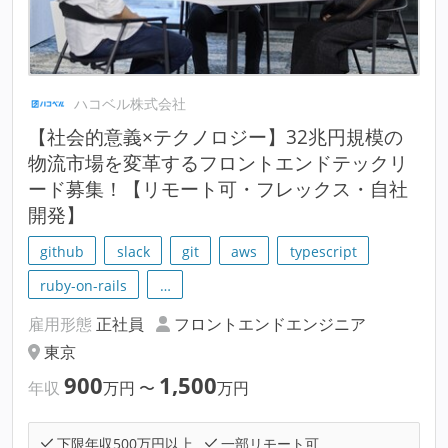
ハコベル株式会社
【社会的意義×テクノロジー】32兆円規模の
物流市場を変革するフロントエンドテックリ
ード募集！【リモート可・フレックス・自社
開発】
github
slack
git
aws
typescript
ruby-on-rails
…
雇用形態
正社員
フロントエンドエンジニア
東京
900
1,500
年収
万円
〜
万円
下限年収500万円以上
一部リモート可