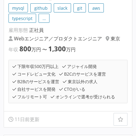
mysql
github
slack
git
aws
typescript
…
雇用形態
正社員
Webエンジニア／プロダクトエンジニア
東京
800
1,300
年収
万円
〜
万円
下限年収500万円以上
アジャイル開発
コードレビュー文化
B2Cのサービスを運営
B2Bのサービスを運営
東京以外の求人
自社サービスを開発
CTOがいる
フルリモート可
オンラインで選考が受けられる
11日前更新