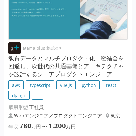
atama plus 株式会社
教育データとマルチプロダクト化。密結合を
回避し、次世代の共通基盤とアーキテクチャ
を設計するシニアプロダクトエンジニア
aws
typescript
vue.js
python
react
django
…
雇用形態
正社員
Webエンジニア／プロダクトエンジニア
東京
780
1,200
年収
万円
〜
万円