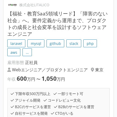
株式会社LITALICO
【福祉・教育SaaS領域リード】「障害のない
社会」へ。要件定義から運用まで、プロダク
トの成長と社会変革を設計するソフトウェア
エンジニア
laravel
mysql
github
slack
php
aws
…
雇用形態
正社員
Webエンジニア／プロダクトエンジニア
東京
600
1,050
年収
万円
〜
万円
下限年収500万円以上
一部リモート可
アジャイル開発
コードレビュー文化
B2Cのサービスを運営
B2Bのサービスを運営
自社サービスを開発
CTOがいる