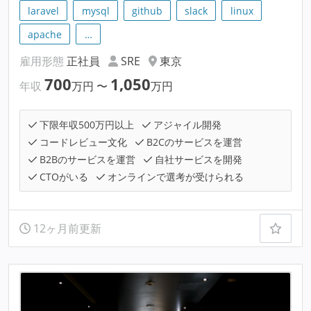
laravel
mysql
github
slack
linux
apache
…
雇用形態
正社員
SRE
東京
700
1,050
年収
万円
〜
万円
下限年収500万円以上
アジャイル開発
コードレビュー文化
B2Cのサービスを運営
B2Bのサービスを運営
自社サービスを開発
CTOがいる
オンラインで選考が受けられる
12ヶ月前更新