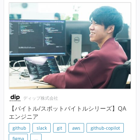
ディップ株式会社
【バイトル/スポットバイトルシリーズ】QA
エンジニア
github
slack
git
aws
github-copilot
figma
…