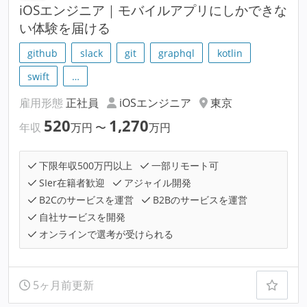
iOSエンジニア｜モバイルアプリにしかできな
い体験を届ける
github
slack
git
graphql
kotlin
swift
…
雇用形態
正社員
iOSエンジニア
東京
520
1,270
年収
万円
〜
万円
下限年収500万円以上
一部リモート可
SIer在籍者歓迎
アジャイル開発
B2Cのサービスを運営
B2Bのサービスを運営
自社サービスを開発
オンラインで選考が受けられる
5ヶ月前更新