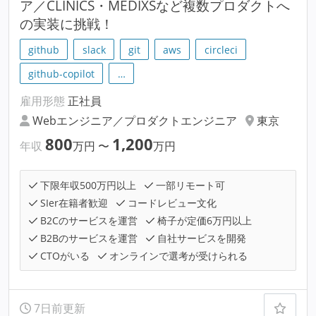
ア／CLINICS・MEDIXSなど複数プロダクトへ
の実装に挑戦！
github
slack
git
aws
circleci
github-copilot
…
雇用形態
正社員
Webエンジニア／プロダクトエンジニア
東京
800
1,200
年収
万円
〜
万円
下限年収500万円以上
一部リモート可
SIer在籍者歓迎
コードレビュー文化
B2Cのサービスを運営
椅子が定価6万円以上
B2Bのサービスを運営
自社サービスを開発
CTOがいる
オンラインで選考が受けられる
7日前更新