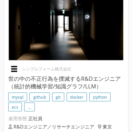
シンプルフォーム株式会社
世の中の不正行為を撲滅するR&Dエンジニア
（統計的機械学習/知識グラフ/LLM）
mysql
github
git
docker
python
ecs
…
雇用形態
正社員
R&Dエンジニア／リサーチエンジニア
東京