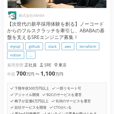
株式会社ABABA
【次世代の新卒採用体験を創る】ノーコード
からのフルスクラッチを牽引し、ABABAの基
盤を支えるSREエンジニア募集！
mysql
github
slack
aws
terraform
notion
…
雇用形態
正社員
SRE
東京
700
1,100
年収
万円
〜
万円
下限年収500万円以上
一部リモート可
アジャイル開発
B2Cのサービスを運営
椅子が定価6万円以上
B2Bのサービスを運営
自社サービスを開発
CTOがいる
週3〜5日稼働可
オンラインで選考が受けられる