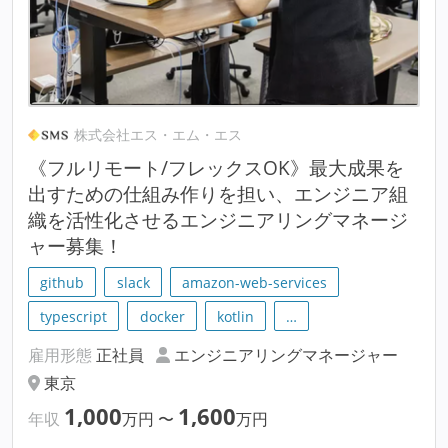
株式会社エス・エム・エス
《フルリモート/フレックスOK》最大成果を
出すための仕組み作りを担い、エンジニア組
織を活性化させるエンジニアリングマネージ
ャー募集！
github
slack
amazon-web-services
typescript
docker
kotlin
…
雇用形態
正社員
エンジニアリングマネージャー
東京
1,000
1,600
年収
万円
〜
万円