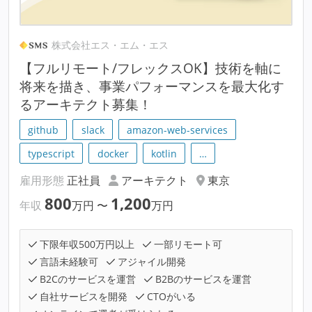
株式会社エス・エム・エス
【フルリモート/フレックスOK】技術を軸に
将来を描き、事業パフォーマンスを最大化す
るアーキテクト募集！
github
slack
amazon-web-services
typescript
docker
kotlin
…
雇用形態
正社員
アーキテクト
東京
800
1,200
年収
万円
〜
万円
下限年収500万円以上
一部リモート可
言語未経験可
アジャイル開発
B2Cのサービスを運営
B2Bのサービスを運営
自社サービスを開発
CTOがいる