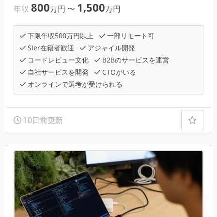
800
1,500
年収
万円
〜
万円
下限年収500万円以上
一部リモート可
SIer在籍者歓迎
アジャイル開発
コードレビュー文化
B2Bのサービスを運営
自社サービスを開発
CTOがいる
オンラインで選考が受けられる
10日前更新