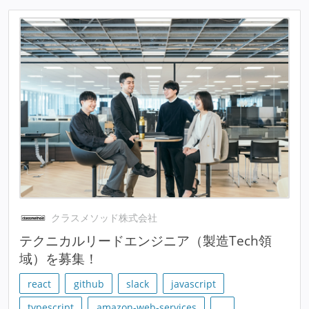
クラスメソッド株式会社
テクニカルリードエンジニア（製造Tech領
域）を募集！
react
github
slack
javascript
typescript
amazon-web-services
…