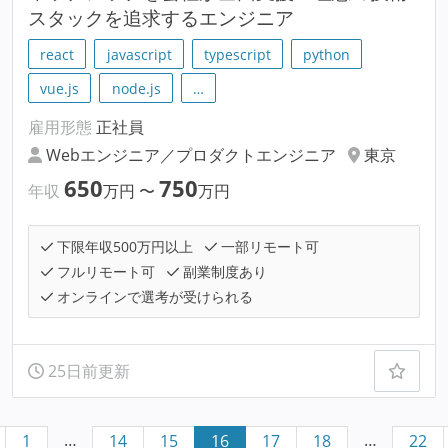
スタックを追求するエンジニア
react
javascript
typescript
python
vue.js
node.js
…
雇用形態
正社員
Webエンジニア／プロダクトエンジニア
東京
650
750
年収
万円
〜
万円
下限年収500万円以上
一部リモート可
フルリモート可
副業制度あり
オンラインで選考が受けられる
25日前更新
…
…
1
14
15
16
17
18
22