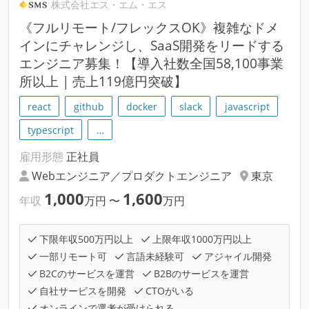
株式会社エス・エム・エス
《フルリモート/フレックスOK》複雑なドメ
インにチャレンジし、SaaS開発をリードする
エンジニア募集！【導入社数全国58,100事業
所以上 | 売上119億円突破】
react
github
docker
slack
javascript
typescript
…
雇用形態
正社員
Webエンジニア／プロダクトエンジニア
東京
1,000
1,600
年収
万円
〜
万円
下限年収500万円以上
上限年収1000万円以上
一部リモート可
言語未経験可
アジャイル開発
B2Cのサービスを運営
B2Bのサービスを運営
自社サービスを開発
CTOがいる
オンラインで選考が受けられる