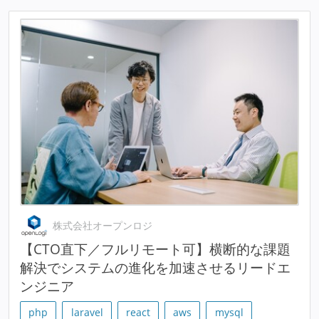
株式会社オープンロジ
【CTO直下／フルリモート可】横断的な課題
解決でシステムの進化を加速させるリードエ
ンジニア
php
laravel
react
aws
mysql