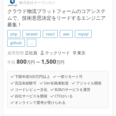
株式会社オープンロジ
クラウド物流プラットフォームのコアシステ
ムで、技術意思決定をリードするエンジニア
募集！
php
laravel
react
aws
mysql
github
…
雇用形態
正社員
テックリード
東京
800
1,500
年収
万円
〜
万円
下限年収500万円以上
一部リモート可
言語未経験可
SIer在籍者歓迎
アジャイル開発
コードレビュー文化
B2Bのサービスを運営
自社サービスを開発
CTOがいる
オンラインで選考が受けられる