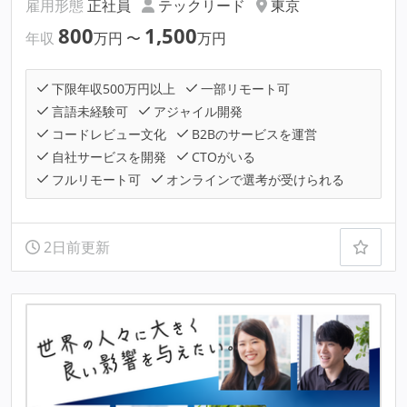
雇用形態
正社員
テックリード
東京
800
1,500
年収
万円
〜
万円
下限年収500万円以上
一部リモート可
言語未経験可
アジャイル開発
コードレビュー文化
B2Bのサービスを運営
自社サービスを開発
CTOがいる
フルリモート可
オンラインで選考が受けられる
2日前更新