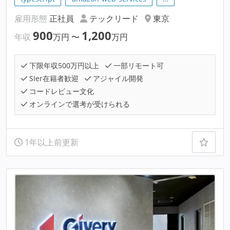
雇用形態
正社員
テックリード
東京
900
1,200
年収
万円
〜
万円
下限年収500万円以上
一部リモート可
SIer在籍者歓迎
アジャイル開発
コードレビュー文化
オンラインで選考が受けられる
1年以上前更新