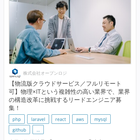
株式会社オープンロジ
【物流版クラウドサービス／フルリモート
可】物理×ITという複雑性の高い業界で、業界
の構造改革に挑戦するリードエンジニア募
集！
php
laravel
react
aws
mysql
github
…