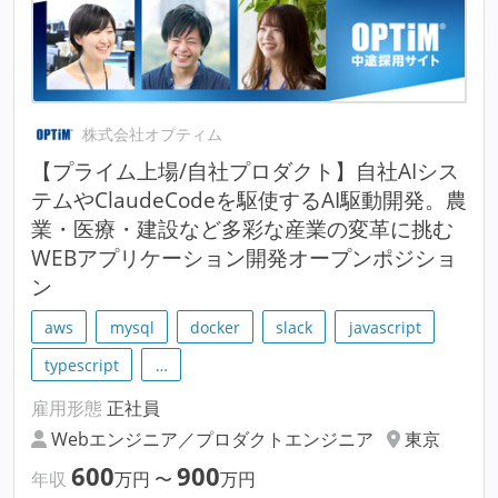
株式会社オプティム
【プライム上場/自社プロダクト】自社AIシス
テムやClaudeCodeを駆使するAI駆動開発。農
業・医療・建設など多彩な産業の変革に挑む
WEBアプリケーション開発オープンポジショ
ン
aws
mysql
docker
slack
javascript
typescript
…
雇用形態
正社員
Webエンジニア／プロダクトエンジニア
東京
600
900
年収
万円
〜
万円