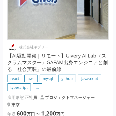
株式会社ギブリー
【AI駆動開発｜リモート】Givery AI Lab（ス
クラムマスター）GAFAM出身エンジニアと創
る「社会実装」の最前線
react
aws
mysql
github
javascript
typescript
…
雇用形態
正社員
プロジェクトマネージャー
東京
600
1,200
年収
万円
〜
万円