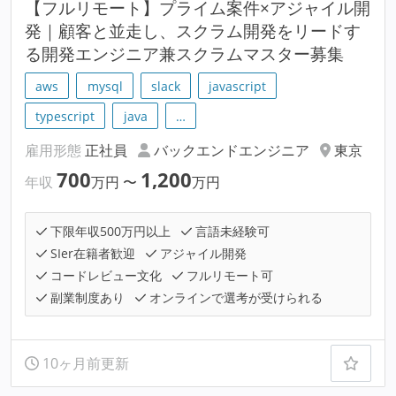
【フルリモート】プライム案件×アジャイル開
発｜顧客と並走し、スクラム開発をリードす
る開発エンジニア兼スクラムマスター募集
aws
mysql
slack
javascript
typescript
java
…
雇用形態
正社員
バックエンドエンジニア
東京
700
1,200
年収
万円
〜
万円
下限年収500万円以上
言語未経験可
SIer在籍者歓迎
アジャイル開発
コードレビュー文化
フルリモート可
副業制度あり
オンラインで選考が受けられる
10ヶ月前更新