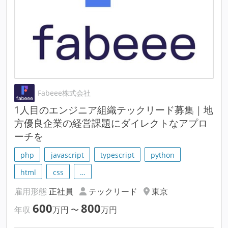
Fabeee株式会社
1人目のエンジニア組織テックリード募集｜地
方優良企業の経営課題にダイレクトなアプロ
ーチを
php
javascript
typescript
python
html
css
…
雇用形態
正社員
テックリード
東京
600
800
年収
万円
〜
万円