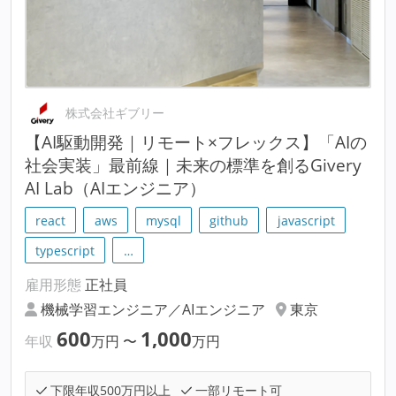
株式会社ギブリー
【AI駆動開発｜リモート×フレックス】「AIの
社会実装」最前線｜未来の標準を創るGivery
AI Lab（AIエンジニア）
react
aws
mysql
github
javascript
typescript
…
雇用形態
正社員
機械学習エンジニア／AIエンジニア
東京
600
1,000
年収
万円
〜
万円
下限年収500万円以上
一部リモート可