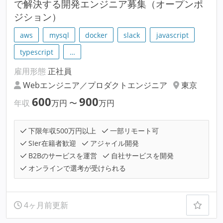
で解決する開発エンジニア募集（オープンポ
ジション）
aws
mysql
docker
slack
javascript
typescript
…
雇用形態
正社員
Webエンジニア／プロダクトエンジニア
東京
600
900
年収
万円
〜
万円
下限年収500万円以上
一部リモート可
SIer在籍者歓迎
アジャイル開発
B2Bのサービスを運営
自社サービスを開発
オンラインで選考が受けられる
4ヶ月前更新