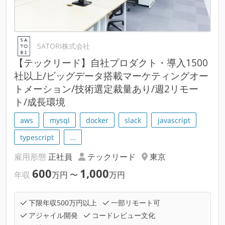
SATORI株式会社
【テックリード】自社プロダクト・導入1500
社以上/ビッグデータ搭載マーケティングオー
トメーション/技術選定裁量あり/週2リモー
ト/成長環境
aws
mysql
docker
slack
javascript
typescript
…
雇用形態
正社員
テックリード
東京
600
1,000
年収
万円
〜
万円
下限年収500万円以上
一部リモート可
アジャイル開発
コードレビュー文化