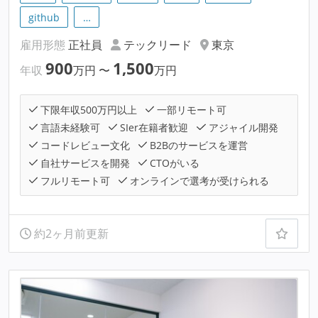
github
…
雇用形態
正社員
テックリード
東京
900
1,500
年収
万円
〜
万円
下限年収500万円以上
一部リモート可
言語未経験可
SIer在籍者歓迎
アジャイル開発
コードレビュー文化
B2Bのサービスを運営
自社サービスを開発
CTOがいる
フルリモート可
オンラインで選考が受けられる
約2ヶ月前更新