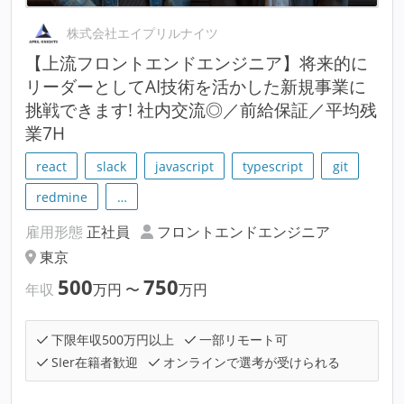
株式会社エイプリルナイツ
【上流フロントエンドエンジニア】将来的に
リーダーとしてAI技術を活かした新規事業に
挑戦できます! 社内交流◎／前給保証／平均残
業7H
react
slack
javascript
typescript
git
redmine
…
雇用形態
正社員
フロントエンドエンジニア
東京
500
750
年収
万円
〜
万円
下限年収500万円以上
一部リモート可
SIer在籍者歓迎
オンラインで選考が受けられる