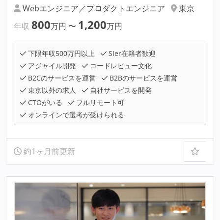
Webエンジニア／プロダクトエンジニア
東京
800
1,200
年収
万円
〜
万円
下限年収500万円以上
SIer在籍者歓迎
アジャイル開発
コードレビュー文化
B2Cのサービスを運営
B2Bのサービスを運営
東京以外の求人
自社サービスを開発
CTOがいる
フルリモート可
オンラインで選考が受けられる
約1ヶ月前更新