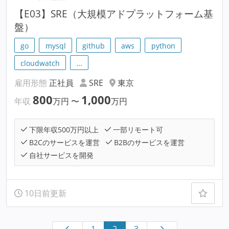
【E03】SRE（大規模アドプラットフォーム基
盤）
go
mysql
github
aws
python
cloudwatch
…
雇用形態
正社員
SRE
東京
800
1,000
年収
万円
〜
万円
下限年収500万円以上
一部リモート可
B2Cのサービスを運営
B2Bのサービスを運営
自社サービスを開発
10日前更新
1
2
3