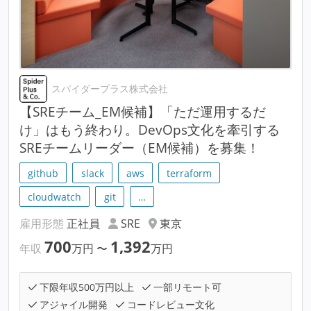
スパイダープラス株式会社
【SREチーム_EM候補】「ただ運用するだ
け」はもう終わり。DevOps文化を牽引する
SREチームリーダー（EM候補）を募集！
github
slack
aws
terraform
cloudwatch
git
…
雇用形態
正社員
SRE
東京
700
1,392
年収
万円
〜
万円
下限年収500万円以上
一部リモート可
アジャイル開発
コードレビュー文化