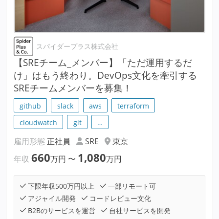
スパイダープラス株式会社
【SREチーム_メンバー】「ただ運用するだ
け」はもう終わり。DevOps文化を牽引する
SREチームメンバーを募集！
github
slack
aws
terraform
cloudwatch
git
…
雇用形態
正社員
SRE
東京
660
1,080
年収
万円
〜
万円
下限年収500万円以上
一部リモート可
アジャイル開発
コードレビュー文化
B2Bのサービスを運営
自社サービスを開発