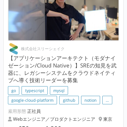
株式会社スリーシェイク
【アプリケーションアーキテクト（モダナイ
ゼーション/Cloud Native）】SREの知見を武
器に、レガシーシステムをクラウドネイティ
ブへ導く技術リーダーを募集
go
typescript
mysql
google-cloud-platform
github
notion
…
雇用形態
正社員
Webエンジニア／プロダクトエンジニア
東京