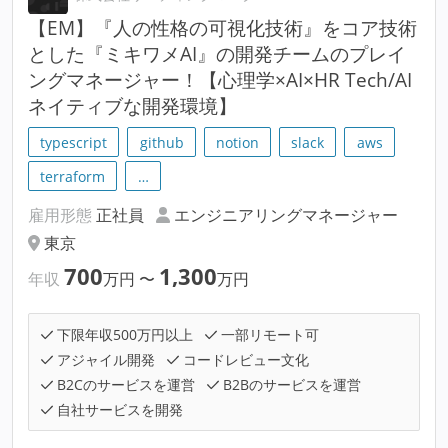
【EM】『人の性格の可視化技術』をコア技術
とした『ミキワメAI』の開発チームのプレイ
ングマネージャー！【心理学×AI×HR Tech/AI
ネイティブな開発環境】
typescript
github
notion
slack
aws
terraform
…
雇用形態
正社員
エンジニアリングマネージャー
東京
700
1,300
年収
万円
〜
万円
下限年収500万円以上
一部リモート可
アジャイル開発
コードレビュー文化
B2Cのサービスを運営
B2Bのサービスを運営
自社サービスを開発