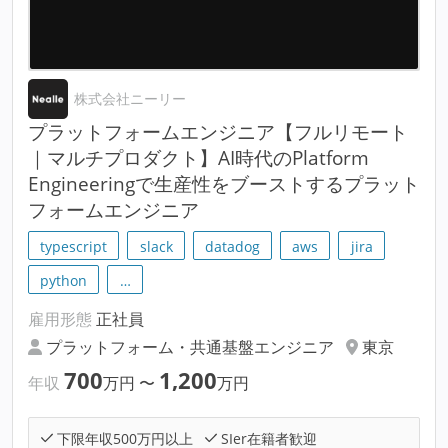
株式会社ニーリー
プラットフォームエンジニア【フルリモート
｜マルチプロダクト】AI時代のPlatform
Engineeringで生産性をブーストするプラット
フォームエンジニア
typescript
slack
datadog
aws
jira
python
…
雇用形態
正社員
プラットフォーム・共通基盤エンジニア
東京
700
1,200
年収
万円
〜
万円
下限年収500万円以上
SIer在籍者歓迎