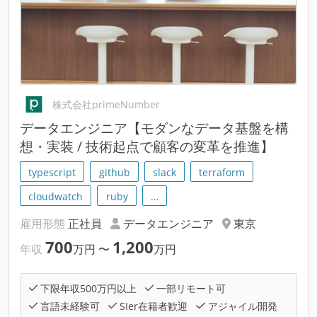
株式会社primeNumber
データエンジニア【モダンなデータ基盤を構
想・実装 / 技術起点で顧客の変革を推進】
typescript
github
slack
terraform
cloudwatch
ruby
…
雇用形態
正社員
データエンジニア
東京
700
1,200
年収
万円
〜
万円
下限年収500万円以上
一部リモート可
言語未経験可
SIer在籍者歓迎
アジャイル開発