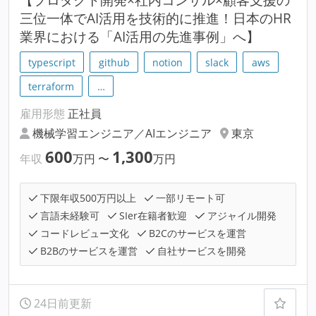
三位一体でAI活用を技術的に推進！日本のHR
業界における「AI活用の先進事例」へ】
typescript
github
notion
slack
aws
terraform
…
雇用形態
正社員
機械学習エンジニア／AIエンジニア
東京
600
1,300
年収
万円
〜
万円
下限年収500万円以上
一部リモート可
言語未経験可
SIer在籍者歓迎
アジャイル開発
コードレビュー文化
B2Cのサービスを運営
B2Bのサービスを運営
自社サービスを開発
24日前更新