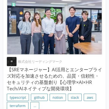
株式会社リーディングマーク
【SREマネージャー】AI活用とエンタープライ
ズ対応を加速させるための、品質・信頼性・
セキュリティの基盤創り【心理学×AI×HR
Tech/AIネイティブな開発環境】
typescript
github
notion
slack
aws
terraform
…