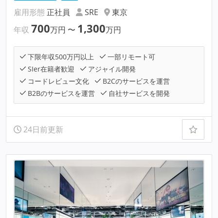
雇用形態
正社員
SRE
東京
700
1,300
年収
万円
〜
万円
下限年収500万円以上
一部リモート可
SIer在籍者歓迎
アジャイル開発
コードレビュー文化
B2Cのサービスを運営
B2Bのサービスを運営
自社サービスを開発
24日前更新