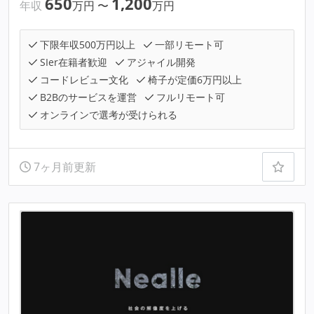
650
1,200
年収
万円
〜
万円
下限年収500万円以上
一部リモート可
SIer在籍者歓迎
アジャイル開発
コードレビュー文化
椅子が定価6万円以上
B2Bのサービスを運営
フルリモート可
オンラインで選考が受けられる
7ヶ月前更新