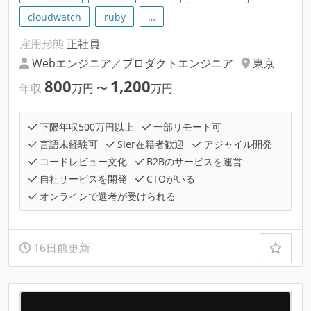
cloudwatch
ruby
…
雇用形態
正社員
Webエンジニア／プロダクトエンジニア
東京
800
1,200
年収
万円
〜
万円
下限年収500万円以上
一部リモート可
言語未経験可
SIer在籍者歓迎
アジャイル開発
コードレビュー文化
B2Bのサービスを運営
自社サービスを開発
CTOがいる
オンラインで選考が受けられる
16日前更新