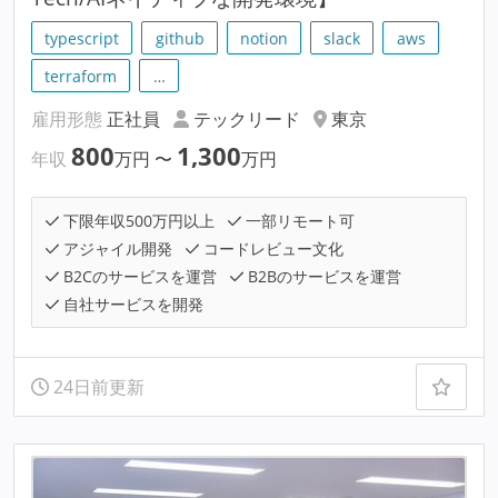
typescript
github
notion
slack
aws
terraform
…
雇用形態
正社員
テックリード
東京
800
1,300
年収
万円
〜
万円
下限年収500万円以上
一部リモート可
アジャイル開発
コードレビュー文化
B2Cのサービスを運営
B2Bのサービスを運営
自社サービスを開発
24日前更新