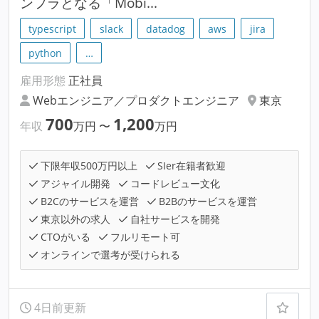
ンフラとなる「Mobi...
typescript
slack
datadog
aws
jira
python
…
雇用形態
正社員
Webエンジニア／プロダクトエンジニア
東京
700
1,200
年収
万円
〜
万円
下限年収500万円以上
SIer在籍者歓迎
アジャイル開発
コードレビュー文化
B2Cのサービスを運営
B2Bのサービスを運営
東京以外の求人
自社サービスを開発
CTOがいる
フルリモート可
オンラインで選考が受けられる
4日前更新