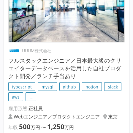
UUUM株式会社
フルスタックエンジニア／日本最大級のクリ
エイターデータベースを活用した自社プロダ
クト開発／ランチ手当あり
typescript
mysql
github
notion
slack
aws
…
雇用形態
正社員
Webエンジニア／プロダクトエンジニア
東京
500
1,250
年収
万円
〜
万円