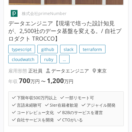
株式会社primeNumber
データエンジニア【現場で培った設計知見
が、2,500社のデータ基盤を変える。/ 自社プ
ロダクト TROCCO】
typescript
github
slack
terraform
cloudwatch
ruby
…
雇用形態
正社員
データエンジニア
東京
700
1,200
年収
万円
〜
万円
下限年収500万円以上
一部リモート可
言語未経験可
SIer在籍者歓迎
アジャイル開発
コードレビュー文化
B2Bのサービスを運営
自社サービスを開発
CTOがいる