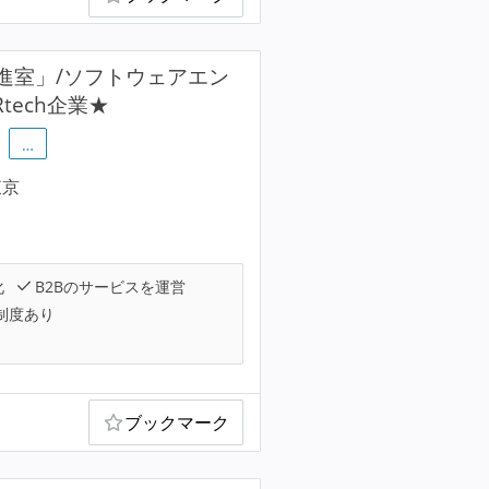
推進室」/ソフトウェアエン
tech企業★
…
東京
化
B2Bのサービスを運営
制度あり
ブックマーク