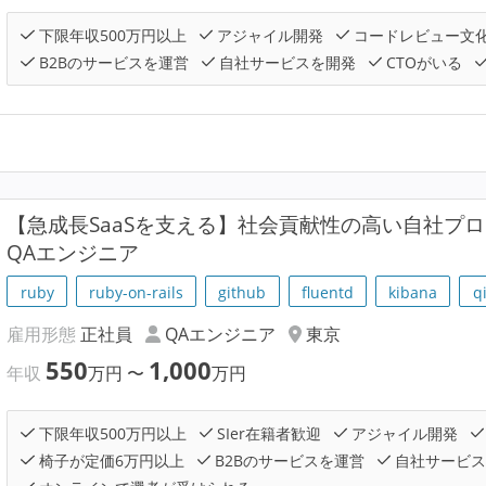
下限年収500万円以上
アジャイル開発
コードレビュー文
B2Bのサービスを運営
自社サービスを開発
CTOがいる
【急成長SaaSを支える】社会貢献性の高い自社プ
QAエンジニア
ruby
ruby-on-rails
github
fluentd
kibana
q
雇用形態
正社員
QAエンジニア
東京
550
1,000
年収
万円
〜
万円
下限年収500万円以上
SIer在籍者歓迎
アジャイル開発
椅子が定価6万円以上
B2Bのサービスを運営
自社サービス