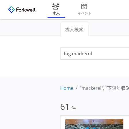
求人
イベント
求人検索
Home
"mackerel", "下限年
61
件