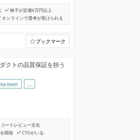
化
椅子が定価6万円以上
オンラインで選考が受けられる
ブックマーク
ロダクトの品質保証を担う
iita-team
…
コードレビュー文化
を開発
CTOがいる