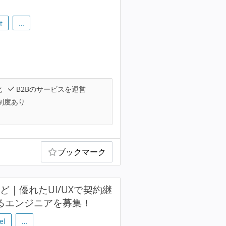
t
…
化
B2Bのサービスを運営
制度あり
ブックマーク
actなど｜優れたUI/UXで契約継
ドするエンジニアを募集！
el
…