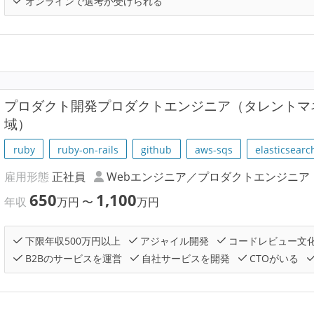
オンラインで選考が受けられる
プロダクト開発プロダクトエンジニア（タレントマ
域）
ruby
ruby-on-rails
github
aws-sqs
elasticsearc
雇用形態
正社員
Webエンジニア／プロダクトエンジニア
650
1,100
年収
万円
〜
万円
下限年収500万円以上
アジャイル開発
コードレビュー文
B2Bのサービスを運営
自社サービスを開発
CTOがいる