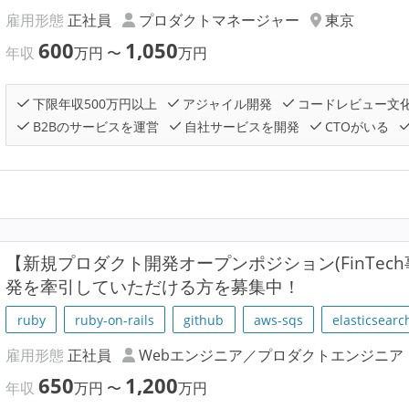
雇用形態
正社員
プロダクトマネージャー
東京
600
1,050
年収
万円
〜
万円
下限年収500万円以上
アジャイル開発
コードレビュー文
B2Bのサービスを運営
自社サービスを開発
CTOがいる
【新規プロダクト開発オープンポジション(FinTech事
発を牽引していただける方を募集中！
ruby
ruby-on-rails
github
aws-sqs
elasticsearc
雇用形態
正社員
Webエンジニア／プロダクトエンジニア
650
1,200
年収
万円
〜
万円