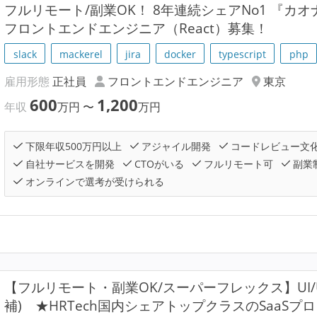
フルリモート/副業OK！ 8年連続シェアNo1 『カ
フロントエンドエンジニア（React）募集！
slack
mackerel
jira
docker
typescript
php
雇用形態
正社員
フロントエンドエンジニア
東京
600
1,200
年収
万円
〜
万円
下限年収500万円以上
アジャイル開発
コードレビュー文
自社サービスを開発
CTOがいる
フルリモート可
副業
オンラインで選考が受けられる
【フルリモート・副業OK/スーパーフレックス】UI/
補) ★HRTech国内シェアトップクラスのSaaS