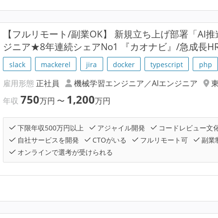
【フルリモート/副業OK】 新規立ち上げ部署「AI
ジニア★8年連続シェアNo1 『カオナビ』/急成長HR
slack
mackerel
jira
docker
typescript
php
雇用形態
正社員
機械学習エンジニア／AIエンジニア
750
1,200
年収
万円
〜
万円
下限年収500万円以上
アジャイル開発
コードレビュー文
自社サービスを開発
CTOがいる
フルリモート可
副業
オンラインで選考が受けられる