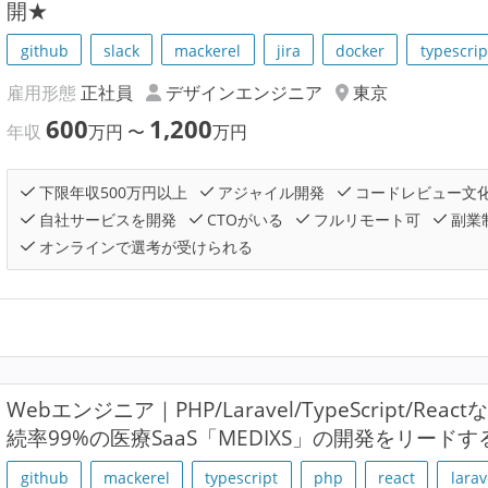
開★
github
slack
mackerel
jira
docker
typescrip
雇用形態
正社員
デザインエンジニア
東京
600
1,200
年収
万円
〜
万円
下限年収500万円以上
アジャイル開発
コードレビュー文
自社サービスを開発
CTOがいる
フルリモート可
副業
オンラインで選考が受けられる
Webエンジニア｜PHP/Laravel/TypeScript/Re
続率99%の医療SaaS「MEDIXS」の開発をリー
github
mackerel
typescript
php
react
larav