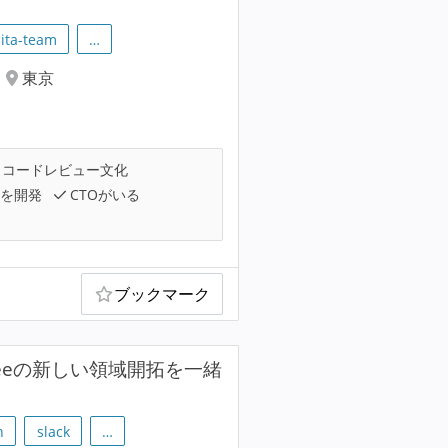
iita-team
…
東京
コードレビュー文化
を開発
CTOがいる
ブックマーク
eeeの新しい領域開拓を一緒
h
slack
…