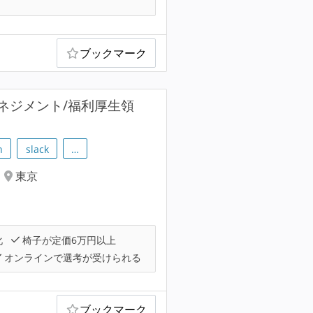
ブックマーク
ネジメント/福利厚生領
h
slack
…
東京
化
椅子が定価6万円以上
オンラインで選考が受けられる
ブックマーク