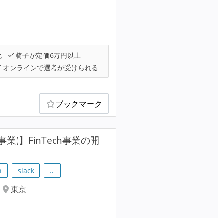
化
椅子が定価6万円以上
オンラインで選考が受けられる
ブックマーク
業)】FinTech事業の開
h
slack
…
東京