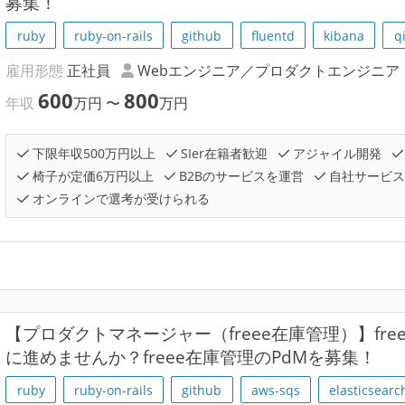
募集！
ruby
ruby-on-rails
github
fluentd
kibana
q
雇用形態
正社員
Webエンジニア／プロダクトエンジニア
600
800
年収
万円
〜
万円
下限年収500万円以上
SIer在籍者歓迎
アジャイル開発
椅子が定価6万円以上
B2Bのサービスを運営
自社サービス
オンラインで選考が受けられる
【プロダクトマネージャー（freee在庫管理）】fr
に進めませんか？freee在庫管理のPdMを募集！
ruby
ruby-on-rails
github
aws-sqs
elasticsearc