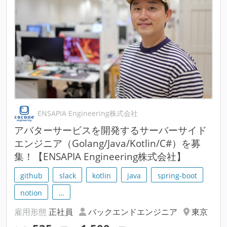
ENSAPIA Engineering株式会社
アバターサービスを開発するサーバーサイド
エンジニア（Golang/Java/Kotlin/C#）を募
集！【ENSAPIA Engineering株式会社】
github
slack
kotlin
java
spring-boot
notion
…
雇用形態
正社員
バックエンドエンジニア
東京