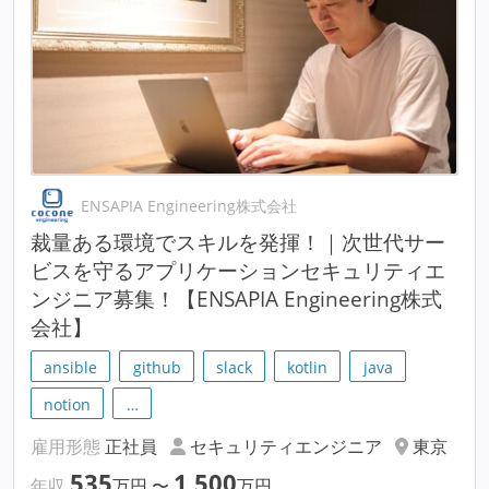
ENSAPIA Engineering株式会社
裁量ある環境でスキルを発揮！｜次世代サー
ビスを守るアプリケーションセキュリティエ
ンジニア募集！【ENSAPIA Engineering株式
会社】
ansible
github
slack
kotlin
java
notion
…
雇用形態
正社員
セキュリティエンジニア
東京
535
1,500
年収
万円
〜
万円