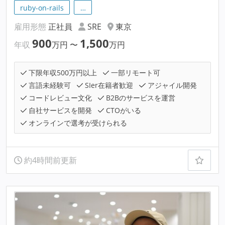
ruby-on-rails
…
雇用形態
正社員
SRE
東京
900
1,500
年収
万円
〜
万円
下限年収500万円以上
一部リモート可
言語未経験可
SIer在籍者歓迎
アジャイル開発
コードレビュー文化
B2Bのサービスを運営
自社サービスを開発
CTOがいる
オンラインで選考が受けられる
約4時間前更新