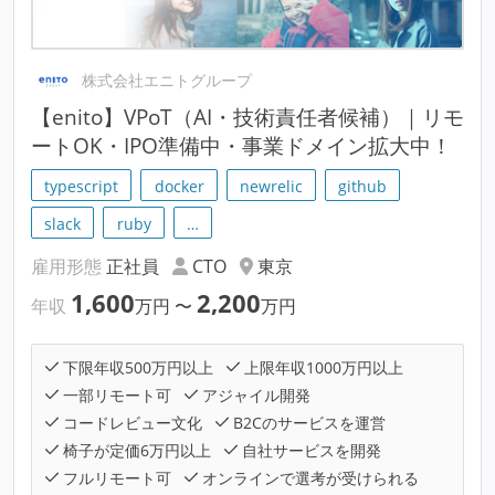
株式会社エニトグループ
【enito】VPoT（AI・技術責任者候補）｜リモ
ートOK・IPO準備中・事業ドメイン拡大中！
typescript
docker
newrelic
github
slack
ruby
…
雇用形態
正社員
CTO
東京
1,600
2,200
年収
万円
〜
万円
下限年収500万円以上
上限年収1000万円以上
一部リモート可
アジャイル開発
コードレビュー文化
B2Cのサービスを運営
椅子が定価6万円以上
自社サービスを開発
フルリモート可
オンラインで選考が受けられる