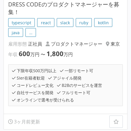
DRESS CODEのプロダクトマネージャーを募
集！
typescript
react
slack
ruby
kotlin
java
…
雇用形態
正社員
プロダクトマネージャー
東京
600
1,800
年収
万円
〜
万円
下限年収500万円以上
一部リモート可
SIer在籍者歓迎
アジャイル開発
コードレビュー文化
B2Bのサービスを運営
自社サービスを開発
フルリモート可
オンラインで選考が受けられる
3ヶ月前更新