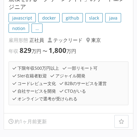
ジニア
javascript
docker
github
slack
java
notion
…
雇用形態
正社員
テックリード
東京
829
1,800
年収
万円
〜
万円
下限年収500万円以上
一部リモート可
SIer在籍者歓迎
アジャイル開発
コードレビュー文化
B2Bのサービスを運営
自社サービスを開発
CTOがいる
オンラインで選考が受けられる
約1ヶ月前更新