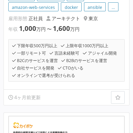
amazon-web-services
docker
ansible
…
雇用形態
正社員
アーキテクト
東京
1,000
1,600
年収
万円
〜
万円
下限年収500万円以上
上限年収1000万円以上
一部リモート可
言語未経験可
アジャイル開発
B2Cのサービスを運営
B2Bのサービスを運営
自社サービスを開発
CTOがいる
オンラインで選考が受けられる
4ヶ月前更新