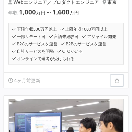
Webエンジニア／プロダクトエンジニア
東京
1,000
1,600
年収
万円
〜
万円
下限年収500万円以上
上限年収1000万円以上
一部リモート可
言語未経験可
アジャイル開発
B2Cのサービスを運営
B2Bのサービスを運営
自社サービスを開発
CTOがいる
オンラインで選考が受けられる
4ヶ月前更新