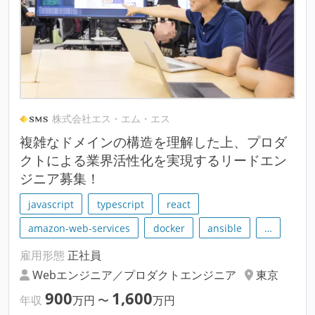
株式会社エス・エム・エス
複雑なドメインの構造を理解した上、プロダ
クトによる業界活性化を実現するリードエン
ジニア募集！
javascript
typescript
react
amazon-web-services
docker
ansible
…
雇用形態
正社員
Webエンジニア／プロダクトエンジニア
東京
900
1,600
年収
万円
〜
万円