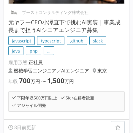
ブーストコンサルティング株式会社
元ヤフーCEO小澤直下で挑むAI実装｜事業成
長まで担うAIシニアエンジニア募集
javascript
typescript
github
slack
java
php
…
雇用形態
正社員
機械学習エンジニア／AIエンジニア
東京
700
1,500
年収
万円
〜
万円
下限年収500万円以上
SIer在籍者歓迎
アジャイル開発
8日前更新