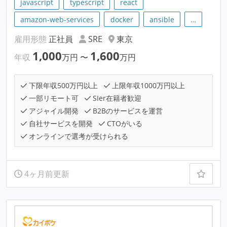
javascript
typescript
react
amazon-web-services
docker
ansible
…
雇用形態
正社員
SRE
東京
1,000
1,600
年収
万円
〜
万円
下限年収500万円以上
上限年収1000万円以上
一部リモート可
SIer在籍者歓迎
アジャイル開発
B2Bのサービスを運営
自社サービスを開発
CTOがいる
オンラインで選考が受けられる
4ヶ月前更新