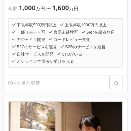
1,000
1,600
年収
万円
〜
万円
下限年収500万円以上
上限年収1000万円以上
一部リモート可
言語未経験可
SIer在籍者歓迎
アジャイル開発
コードレビュー文化
B2Cのサービスを運営
B2Bのサービスを運営
自社サービスを開発
CTOがいる
オンラインで選考が受けられる
4ヶ月前更新