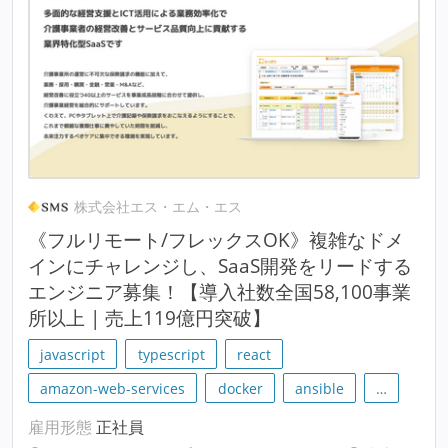
株式会社エス・エム・エス
《フルリモート/フレックスOK》複雑なドメ
インにチャレンジし、SaaS開発をリードする
エンジニア募集！【導入社数全国58,100事業
所以上 | 売上119億円突破】
javascript
typescript
react
amazon-web-services
docker
ansible
…
雇用形態
正社員