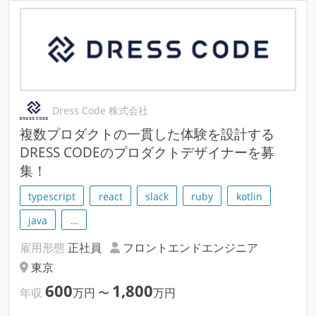
Dress Code 株式会社
複数プロダクトの一貫した体験を設計する
DRESS CODEのプロダクトデザイナーを募
集！
typescript
react
slack
ruby
kotlin
java
…
雇用形態
正社員
フロントエンドエンジニア
東京
600
1,800
年収
万円
〜
万円