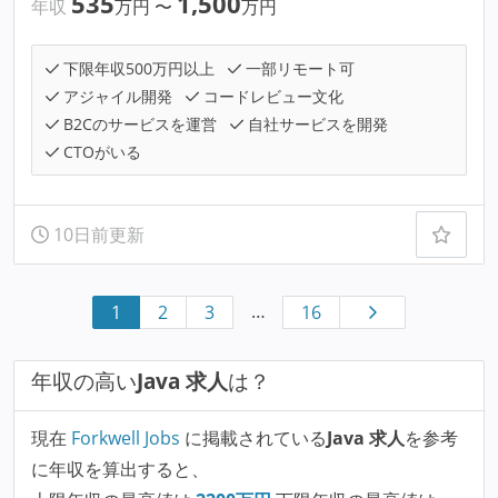
535
1,500
年収
万円
〜
万円
下限年収500万円以上
一部リモート可
アジャイル開発
コードレビュー文化
B2Cのサービスを運営
自社サービスを開発
CTOがいる
10日前更新
…
1
2
3
16
年収の高い
Java 求人
は？
現在
Forkwell Jobs
に掲載されている
Java 求人
を参考
に年収を算出すると、