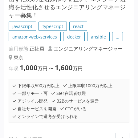
織を活性化させるエンジニアリングマネージ
ャー募集！
javascript
typescript
react
amazon-web-services
docker
ansible
…
雇用形態
正社員
エンジニアリングマネージャー
東京
1,000
1,600
年収
万円
〜
万円
下限年収500万円以上
上限年収1000万円以上
一部リモート可
SIer在籍者歓迎
アジャイル開発
B2Bのサービスを運営
自社サービスを開発
CTOがいる
オンラインで選考が受けられる