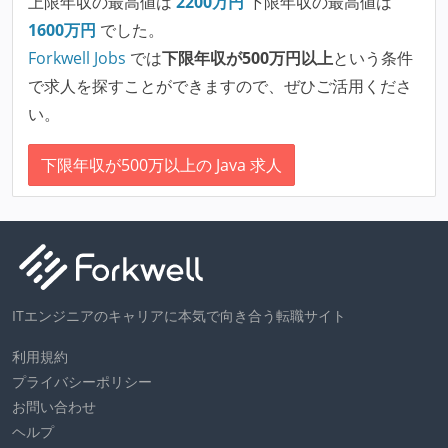
上限年収の最高値は
2200
万円
下限年収の最高値は
1600
万円
でした。
Forkwell Jobs
では
下限年収が500万円以上
という条件
で求人を探すことができますので、ぜひご活用くださ
い。
下限年収が500万以上の Java 求人
ITエンジニアのキャリアに本気で向き合う転職サイト
利用規約
プライバシーポリシー
お問い合わせ
ヘルプ