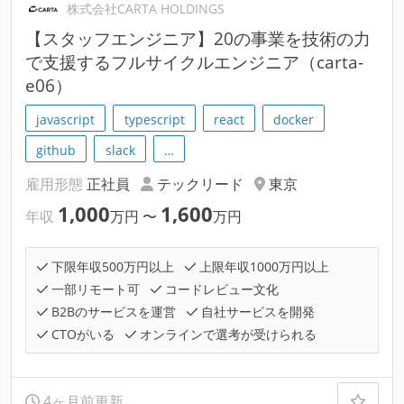
株式会社CARTA HOLDINGS
【スタッフエンジニア】20の事業を技術の力
で支援するフルサイクルエンジニア（carta-
e06）
javascript
typescript
react
docker
github
slack
…
雇用形態
正社員
テックリード
東京
1,000
1,600
年収
万円
〜
万円
下限年収500万円以上
上限年収1000万円以上
一部リモート可
コードレビュー文化
B2Bのサービスを運営
自社サービスを開発
CTOがいる
オンラインで選考が受けられる
4ヶ月前更新