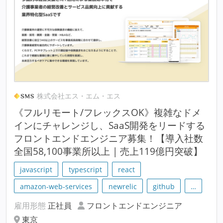
株式会社エス・エム・エス
《フルリモート/フレックスOK》複雑なドメ
インにチャレンジし、SaaS開発をリードする
フロントエンドエンジニア募集！【導入社数
全国58,100事業所以上 | 売上119億円突破】
javascript
typescript
react
amazon-web-services
newrelic
github
…
雇用形態
正社員
フロントエンドエンジニア
東京