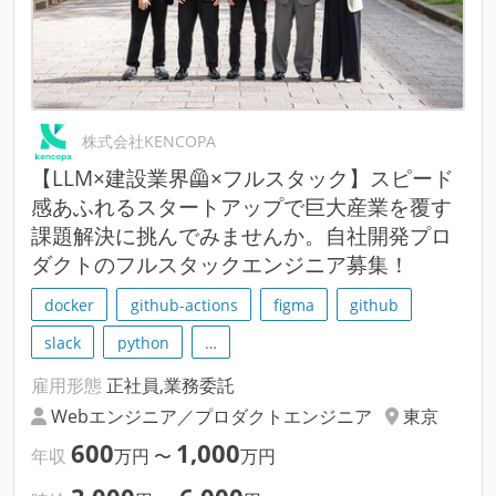
株式会社KENCOPA
【LLM×建設業界🦺×フルスタック】スピード
感あふれるスタートアップで巨大産業を覆す
課題解決に挑んでみませんか。自社開発プロ
ダクトのフルスタックエンジニア募集！
docker
github-actions
figma
github
slack
python
…
雇用形態
正社員,業務委託
Webエンジニア／プロダクトエンジニア
東京
600
1,000
年収
万円
〜
万円