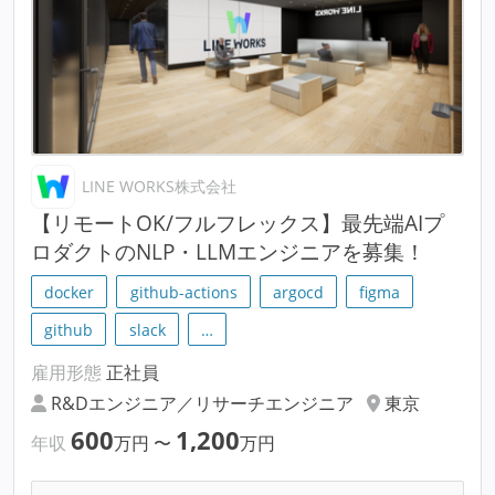
LINE WORKS株式会社
【リモートOK/フルフレックス】最先端AIプ
ロダクトのNLP・LLMエンジニアを募集！
docker
github-actions
argocd
figma
github
slack
…
雇用形態
正社員
R&Dエンジニア／リサーチエンジニア
東京
600
1,200
年収
万円
〜
万円