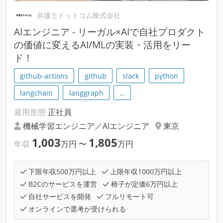
弁護士ドットコム株式会社
AIエンジニア - リーガル×AIで自社プロダクト
の価値に変えるAI/MLの実装・活用をリー
ド！
github-actions
github
slack
python
langchain
langgraph
…
雇用形態
正社員
機械学習エンジニア／AIエンジニア
東京
1,003
1,805
年収
万円
〜
万円
下限年収500万円以上
上限年収1000万円以上
B2Cのサービスを運営
椅子が定価6万円以上
自社サービスを開発
フルリモート可
オンラインで選考が受けられる