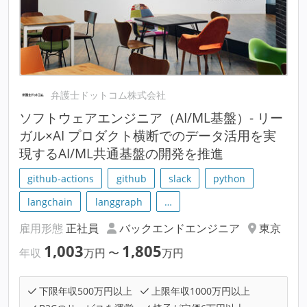
弁護士ドットコム株式会社
ソフトウェアエンジニア（AI/ML基盤）- リー
ガル×AI プロダクト横断でのデータ活用を実
現するAI/ML共通基盤の開発を推進
github-actions
github
slack
python
langchain
langgraph
…
雇用形態
正社員
バックエンドエンジニア
東京
1,003
1,805
年収
万円
〜
万円
下限年収500万円以上
上限年収1000万円以上