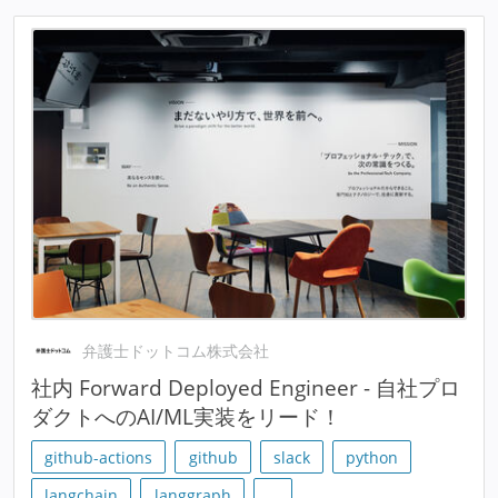
弁護士ドットコム株式会社
社内 Forward Deployed Engineer - 自社プロ
ダクトへのAI/ML実装をリード！
github-actions
github
slack
python
langchain
langgraph
…