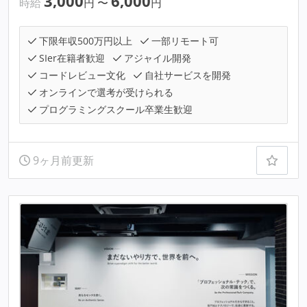
3,000
6,000
時給
円
〜
円
下限年収500万円以上
一部リモート可
SIer在籍者歓迎
アジャイル開発
コードレビュー文化
自社サービスを開発
オンラインで選考が受けられる
プログラミングスクール卒業生歓迎
9ヶ月前更新