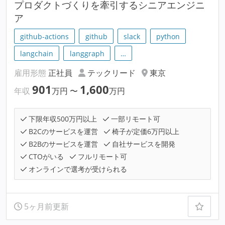
プロダクトづくりを牽引するシニアエンジニ
ア
github-actions
github
slack
python
langchain
langgraph
…
雇用形態
正社員
テックリード
東京
901
1,600
年収
万円
〜
万円
下限年収500万円以上
一部リモート可
B2Cのサービスを運営
椅子が定価6万円以上
B2Bのサービスを運営
自社サービスを開発
CTOがいる
フルリモート可
オンラインで選考が受けられる
5ヶ月前更新