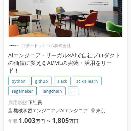
弁護士ドットコム株式会社
AIエンジニア - リーガル×AIで自社プロダクト
の価値に変えるAI/MLの実装・活用をリー
ド！
python
github
slack
scikit-learn
sagemaker
langchain
…
雇用形態
正社員
機械学習エンジニア／AIエンジニア
東京
1,003
1,805
年収
万円
〜
万円