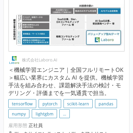
株式会社Laboro.AI
＜機械学習エンジニア｜全国フルリモートOK
＞幅広い業界にカスタム AI を提供。機械学習
手法を組み合わせ、課題解決手法の検討・モ
デリング・評価までを一気通貫で担当。
tensorflow
pytorch
scikit-learn
pandas
numpy
lightgbm
…
雇用形態
正社員