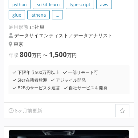
python
scikit-learn
typescript
aws
glue
athena
…
雇用形態
正社員
データサイエンティスト／データアナリスト
東京
800
1,500
年収
万円
〜
万円
下限年収500万円以上
一部リモート可
SIer在籍者歓迎
アジャイル開発
B2Bのサービスを運営
自社サービスを開発
8ヶ月前更新