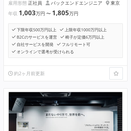
雇用形態
正社員
バックエンドエンジニア
東京
1,003
1,805
年収
万円
〜
万円
下限年収500万円以上
上限年収1000万円以上
B2Cのサービスを運営
椅子が定価6万円以上
自社サービスを開発
フルリモート可
オンラインで選考が受けられる
約2ヶ月前更新