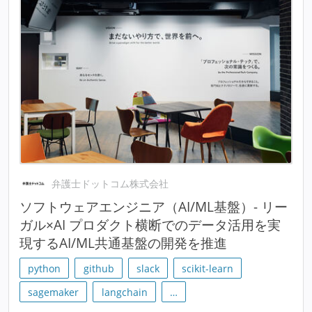
弁護士ドットコム株式会社
ソフトウェアエンジニア（AI/ML基盤）- リー
ガル×AI プロダクト横断でのデータ活用を実
現するAI/ML共通基盤の開発を推進
python
github
slack
scikit-learn
sagemaker
langchain
…