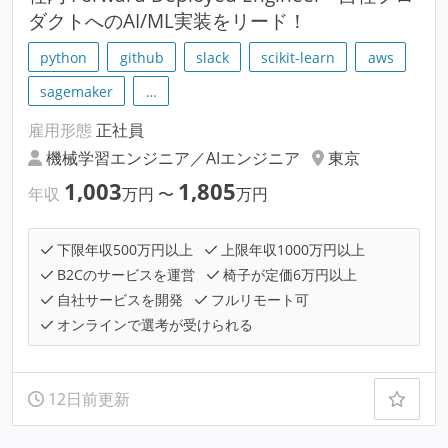
ダクトへのAI/ML実装をリード！
python
github
slack
scikit-learn
aws
sagemaker
…
雇用形態
正社員
機械学習エンジニア／AIエンジニア
東京
1,003
1,805
年収
万円
〜
万円
下限年収500万円以上
上限年収1000万円以上
B2Cのサービスを運営
椅子が定価6万円以上
自社サービスを開発
フルリモート可
オンラインで選考が受けられる
12日前更新