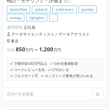
検討・モデリング・評価まで...
tensorflow
pytorch
scikit-learn
pandas
numpy
lightgbm
…
雇用形態
正社員
データサイエンティスト／データアナリスト
東京
850
1,200
年収
万円
〜
万円
下限年収500万円以上
SIer在籍者歓迎
コードレビュー文化
CTOがいる
フルリモート可
オンラインで選考が受けられる
約1年前更新