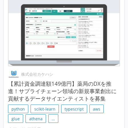
株式会社カケハシ
【累計資金調達額149億円】薬局のDXを推
進！サプライチェーン領域の新規事業創出に
貢献するデータサイエンティストを募集
python
scikit-learn
typescript
aws
glue
athena
…