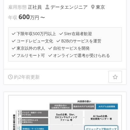
雇用形態
正社員
データエンジニア
東京
600
年収
万円
〜
下限年収500万円以上
SIer在籍者歓迎
コードレビュー文化
B2Bのサービスを運営
東京以外の求人
自社サービスを開発
フルリモート可
オンラインで選考が受けられる
約2年前更新