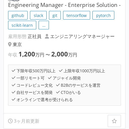
Engineering Manager - Enterprise Solution -
github
slack
git
tensorflow
pytorch
scikit-learn
…
雇用形態
正社員
エンジニアリングマネージャー
東京
1,200
2,000
年収
万円
〜
万円
下限年収500万円以上
上限年収1000万円以上
一部リモート可
アジャイル開発
コードレビュー文化
B2Bのサービスを運営
自社サービスを開発
CTOがいる
オンラインで選考が受けられる
3ヶ月前更新