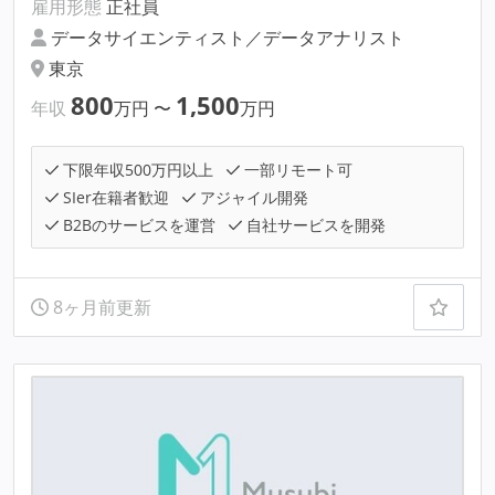
雇用形態
正社員
データサイエンティスト／データアナリスト
東京
800
1,500
年収
万円
〜
万円
下限年収500万円以上
一部リモート可
SIer在籍者歓迎
アジャイル開発
B2Bのサービスを運営
自社サービスを開発
8ヶ月前更新