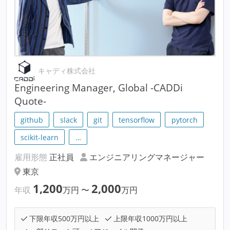
キャディ株式会社
Engineering Manager, Global -CADDi
Quote-
github
slack
git
tensorflow
pytorch
scikit-learn
…
雇用形態
正社員
エンジニアリングマネージャー
東京
1,200
2,000
年収
万円
〜
万円
下限年収500万円以上
上限年収1000万円以上