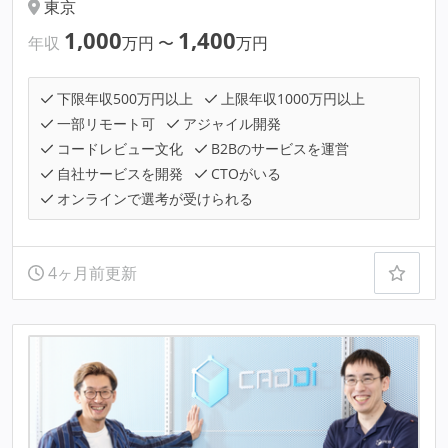
東京
1,000
1,400
年収
万円
〜
万円
下限年収500万円以上
上限年収1000万円以上
一部リモート可
アジャイル開発
コードレビュー文化
B2Bのサービスを運営
自社サービスを開発
CTOがいる
オンラインで選考が受けられる
4ヶ月前更新