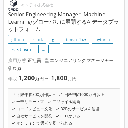
キャディ株式会社
Senior Engineering Manager, Machine
Learning/グローバルに展開するAIデータプラ
ットフォーム
github
slack
git
tensorflow
pytorch
scikit-learn
…
雇用形態
正社員
エンジニアリングマネージャー
東京
1,200
1,800
年収
万円
〜
万円
下限年収500万円以上
上限年収1000万円以上
一部リモート可
アジャイル開発
コードレビュー文化
B2Bのサービスを運営
自社サービスを開発
CTOがいる
オンラインで選考が受けられる