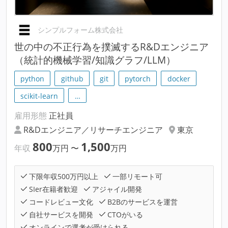
シンプルフォーム株式会社
世の中の不正行為を撲滅するR&Dエンジニア
（統計的機械学習/知識グラフ/LLM）
python
github
git
pytorch
docker
scikit-learn
…
雇用形態
正社員
R&Dエンジニア／リサーチエンジニア
東京
800
1,500
年収
万円
〜
万円
下限年収500万円以上
一部リモート可
SIer在籍者歓迎
アジャイル開発
コードレビュー文化
B2Bのサービスを運営
自社サービスを開発
CTOがいる
オンラインで選考が受けられる