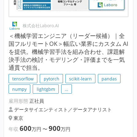
株式会社Laboro.AI
＜機械学習エンジニア（リーダー候補）｜全
国フルリモートOK＞幅広い業界にカスタム AI
を提供。機械学習手法を組み合わせ、課題解
決手法の検討・モデリング・評価までを一気
通貫で担当。
tensorflow
pytorch
scikit-learn
pandas
numpy
lightgbm
…
雇用形態
正社員
データサイエンティスト／データアナリスト
東京
600
900
年収
万円
〜
万円