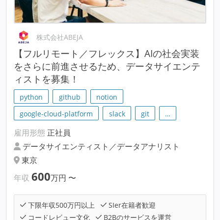
株式会社ABEJA
【フルリモート／フレックス】AIの社会実装
をさらに前進させるため、データサイエンテ
ィストを募集！
python
github
notion
google-cloud-platform
slack
git
…
雇用形態
正社員
データサイエンティスト／データアナリスト
東京
600
年収
万円
〜
下限年収500万円以上
SIer在籍者歓迎
コードレビュー文化
B2Bのサービスを運営