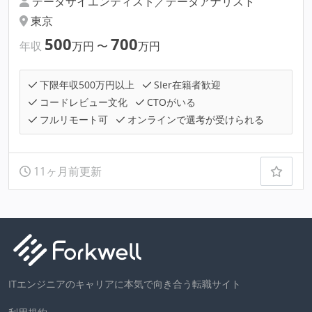
データサイエンティスト／データアナリスト
東京
500
700
年収
万円
〜
万円
下限年収500万円以上
SIer在籍者歓迎
コードレビュー文化
CTOがいる
フルリモート可
オンラインで選考が受けられる
11ヶ月前更新
ITエンジニアのキャリアに本気で向き合う転職サイト