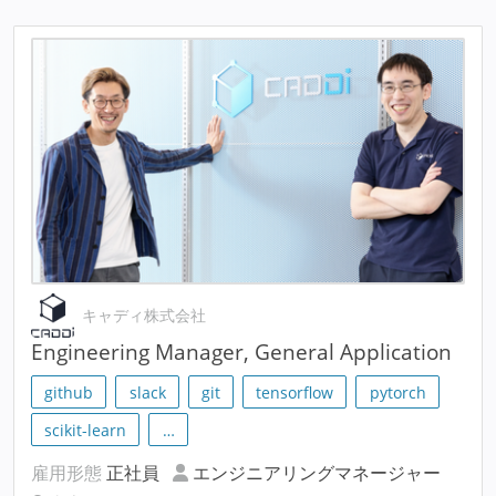
キャディ株式会社
Engineering Manager, General Application
github
slack
git
tensorflow
pytorch
scikit-learn
…
雇用形態
正社員
エンジニアリングマネージャー