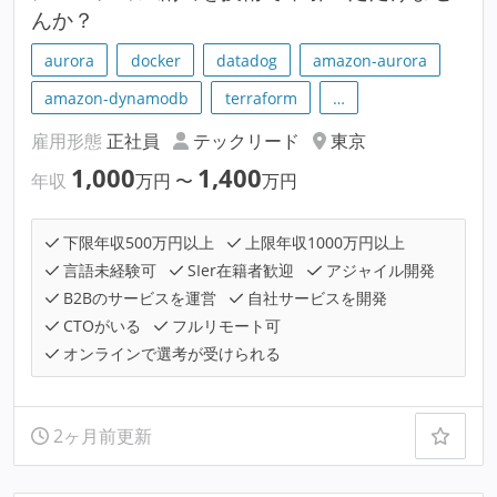
んか？
aurora
docker
datadog
amazon-aurora
amazon-dynamodb
terraform
…
雇用形態
正社員
テックリード
東京
1,000
1,400
年収
万円
〜
万円
下限年収500万円以上
上限年収1000万円以上
言語未経験可
SIer在籍者歓迎
アジャイル開発
B2Bのサービスを運営
自社サービスを開発
CTOがいる
フルリモート可
オンラインで選考が受けられる
2ヶ月前更新