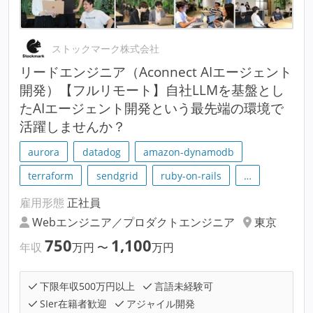
ストックマーク株式会社
リードエンジニア（Aconnect AIエージェント
開発）【フルリモート】自社LLMを基盤とし
たAIエージェント開発という最先端の環境で
活躍しませんか？
aurora
datadog
amazon-dynamodb
terraform
sendgrid
ruby-on-rails
…
雇用形態
正社員
Webエンジニア／プロダクトエンジニア
東京
750
1,100
年収
万円
〜
万円
下限年収500万円以上
言語未経験可
SIer在籍者歓迎
アジャイル開発