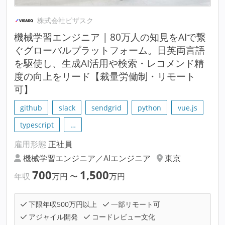
株式会社ビザスク
機械学習エンジニア | 80万人の知見をAIで繋
ぐグローバルプラットフォーム。日英両言語
を駆使し、生成AI活用や検索・レコメンド精
度の向上をリード【裁量労働制・リモート
可】
github
slack
sendgrid
python
vue.js
typescript
…
雇用形態
正社員
機械学習エンジニア／AIエンジニア
東京
700
1,500
年収
万円
〜
万円
下限年収500万円以上
一部リモート可
アジャイル開発
コードレビュー文化