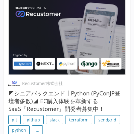
Recustomer株式会社
◤シニアバックエンド┃Python (PyConJP登
壇者多数)◢ EC購入体験を革新する
SaaS『Recustomer』開発者募集中！
git
github
slack
terraform
sendgrid
python
…