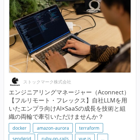
ストックマーク株式会社
エンジニアリングマネージャー（Aconnect）
【フルリモート・フレックス】自社LLMを用
いたエンプラ向けAI×SaaSの成長を技術と組
織の両輪で牽引いただけませんか？
docker
amazon-aurora
terraform
sendgrid
ruby-on-rails
vue.js
…