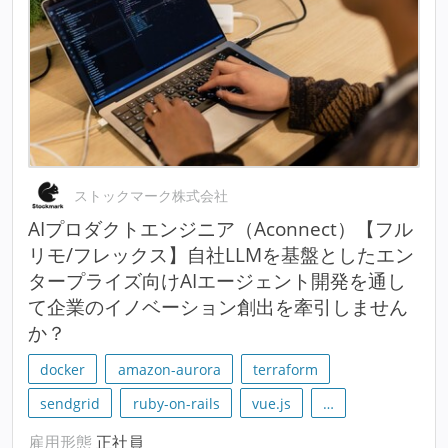
ストックマーク株式会社
AIプロダクトエンジニア（Aconnect）【フル
リモ/フレックス】自社LLMを基盤としたエン
タープライズ向けAIエージェント開発を通し
て企業のイノベーション創出を牽引しません
か？
docker
amazon-aurora
terraform
sendgrid
ruby-on-rails
vue.js
…
雇用形態
正社員