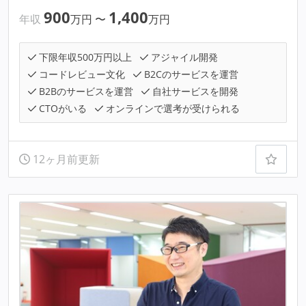
900
1,400
年収
万円
〜
万円
下限年収500万円以上
アジャイル開発
コードレビュー文化
B2Cのサービスを運営
B2Bのサービスを運営
自社サービスを開発
CTOがいる
オンラインで選考が受けられる
12ヶ月前更新