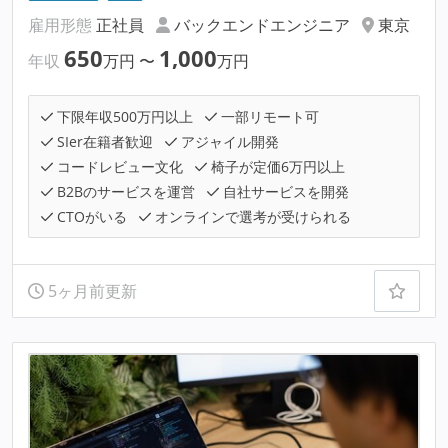
雇用形態
正社員
バックエンドエンジニア
東京
650
1,000
年収
万円
〜
万円
下限年収500万円以上
一部リモート可
SIer在籍者歓迎
アジャイル開発
コードレビュー文化
椅子が定価6万円以上
B2Bのサービスを運営
自社サービスを開発
CTOがいる
オンラインで選考が受けられる
5ヶ月前更新