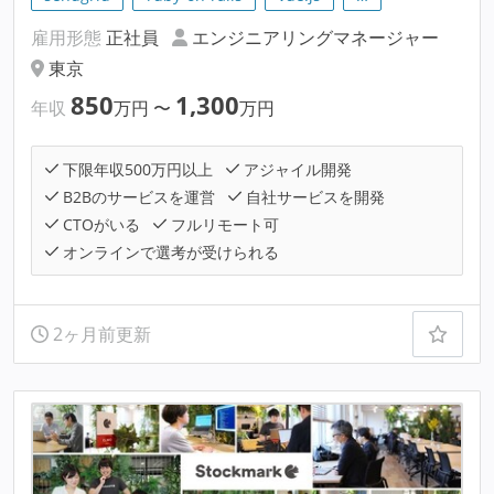
雇用形態
正社員
エンジニアリングマネージャー
東京
850
1,300
年収
万円
〜
万円
下限年収500万円以上
アジャイル開発
B2Bのサービスを運営
自社サービスを開発
CTOがいる
フルリモート可
オンラインで選考が受けられる
2ヶ月前更新