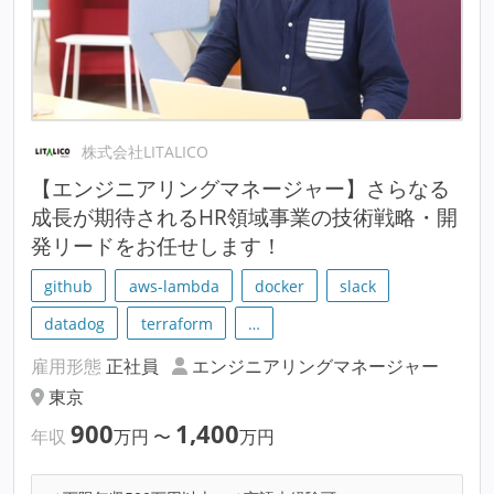
株式会社LITALICO
【エンジニアリングマネージャー】さらなる
成長が期待されるHR領域事業の技術戦略・開
発リードをお任せします！
github
aws-lambda
docker
slack
datadog
terraform
…
雇用形態
正社員
エンジニアリングマネージャー
東京
900
1,400
年収
万円
〜
万円