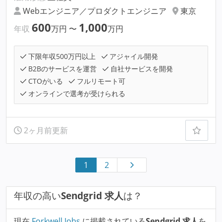
Webエンジニア／プロダクトエンジニア
東京
600
1,000
年収
万円
〜
万円
下限年収500万円以上
アジャイル開発
B2Bのサービスを運営
自社サービスを開発
CTOがいる
フルリモート可
オンラインで選考が受けられる
2ヶ月前更新
1
2
年収の高い
Sendgrid 求人
は？
現在
Forkwell Jobs
に掲載されている
Sendgrid 求人
を