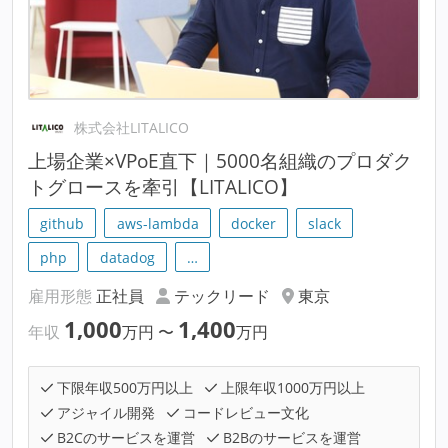
株式会社LITALICO
上場企業×VPoE直下｜5000名組織のプロダク
トグロースを牽引【LITALICO】
github
aws-lambda
docker
slack
php
datadog
…
雇用形態
正社員
テックリード
東京
1,000
1,400
年収
万円
〜
万円
下限年収500万円以上
上限年収1000万円以上
アジャイル開発
コードレビュー文化
B2Cのサービスを運営
B2Bのサービスを運営