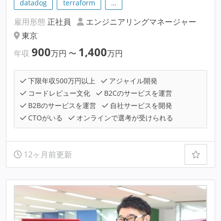
datadog
terraform
…
雇用形態
正社員
エンジニアリングマネージャー
東京
900
1,400
年収
万円
〜
万円
下限年収500万円以上
アジャイル開発
コードレビュー文化
B2Cのサービスを運営
B2Bのサービスを運営
自社サービスを開発
CTOがいる
オンラインで選考が受けられる
12ヶ月前更新