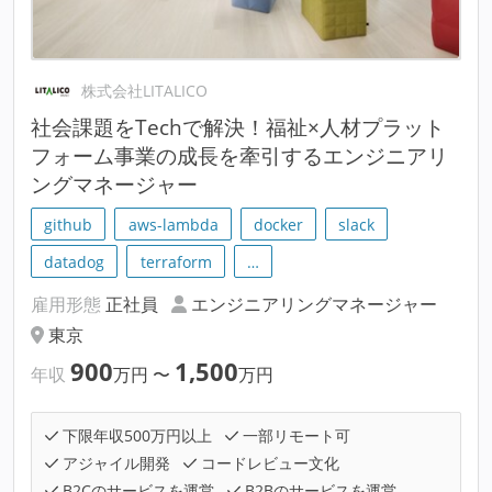
株式会社LITALICO
社会課題をTechで解決！福祉×人材プラット
フォーム事業の成長を牽引するエンジニアリ
ングマネージャー
github
aws-lambda
docker
slack
datadog
terraform
…
雇用形態
正社員
エンジニアリングマネージャー
東京
900
1,500
年収
万円
〜
万円
下限年収500万円以上
一部リモート可
アジャイル開発
コードレビュー文化
B2Cのサービスを運営
B2Bのサービスを運営