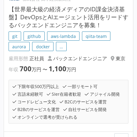
【世界最大級の経済メディアのID課金決済基
盤】DevOpsとAIエージェント活用をリードす
るバックエンドエンジニアを募集！
git
github
aws-lambda
qiita-team
aurora
docker
…
雇用形態
正社員
バックエンドエンジニア
東京
700
1,100
年収
万円
〜
万円
下限年収500万円以上
一部リモート可
言語未経験可
SIer在籍者歓迎
アジャイル開発
コードレビュー文化
B2Cのサービスを運営
B2Bのサービスを運営
自社サービスを開発
オンラインで選考が受けられる