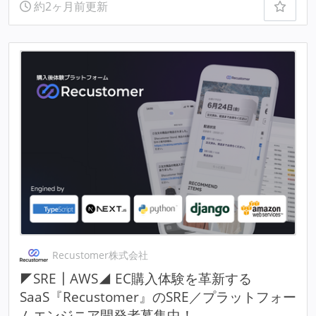
約2ヶ月前更新
Recustomer株式会社
◤SRE┃AWS◢ EC購入体験を革新する
SaaS『Recustomer』のSRE／プラットフォー
ムエンジニア開発者募集中！