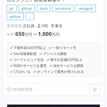
git
github
slack
terraform
sendgrid
python
…
雇用形態
正社員
SRE
東京
650
1,000
年収
万円
〜
万円
下限年収500万円以上
一部リモート可
SIer在籍者歓迎
アジャイル開発
コードレビュー文化
椅子が定価6万円以上
B2Bのサービスを運営
自社サービスを開発
CTOがいる
オンラインで選考が受けられる
2年弱前更新