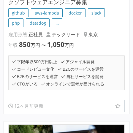
クソフトウェアエンジニア募集
github
aws-lambda
docker
slack
php
datadog
…
雇用形態
正社員
テックリード
東京
850
1,050
年収
万円
〜
万円
下限年収500万円以上
アジャイル開発
コードレビュー文化
B2Cのサービスを運営
B2Bのサービスを運営
自社サービスを開発
CTOがいる
オンラインで選考が受けられる
12ヶ月前更新