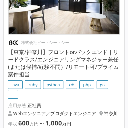
株式会社ビー・シー・シー
【東京/神奈川】フロントorバックエンド｜リ
ードクラス/エンジニアリングマネジャー兼任
(または候補/経験不問）/リモート可/プライム
案件担当
java
ruby
python
c#
php
go
…
雇用形態
正社員
Webエンジニア／プロダクトエンジニア
神奈川
600
1,000
年収
万円
〜
万円