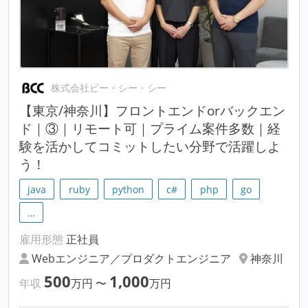
株式会社ビー・シー・シー
【東京/神奈川】フロントエンドorバックエン
ド｜③｜リモート可｜プライム案件多数｜経
験を活かしてコミットしたい分野で活躍しよ
う！
java
ruby
python
c#
php
go
…
雇用形態
正社員
Webエンジニア／プロダクトエンジニア
神奈川
500
1,000
年収
万円
〜
万円