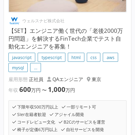
ウェルスナビ株式会社
【SET】エンジニア働く世代の「老後2000万
円問題」を解決するFinTech企業でテスト自
動化エンジニアを募集！
javascript
typescript
html
css
aws
mysql
…
雇用形態
正社員
QAエンジニア
東京
600
1,000
年収
万円
〜
万円
下限年収500万円以上
一部リモート可
SIer在籍者歓迎
アジャイル開発
コードレビュー文化
B2Cのサービスを運営
椅子が定価6万円以上
自社サービスを開発