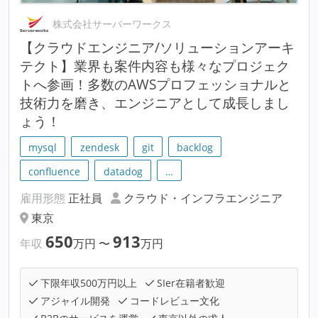
株式会社サーバーワークス
【クラウドエンジニア/ソリューションアーキ
テクト】業界も案件内容も様々なプロジェク
トへ参画！多数のAWSプロフェッショナルと
技術力を磨き、エンジニアとして成長しまし
ょう！
mysql
zendesk
git
backlog
confluence
datadog
…
雇用形態
正社員
クラウド・インフラエンジニア
東京
650
913
年収
万円
〜
万円
下限年収500万円以上
SIer在籍者歓迎
アジャイル開発
コードレビュー文化