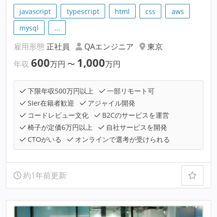
javascript
typescript
html
css
aws
mysql
…
雇用形態
正社員
QAエンジニア
東京
600
1,000
年収
万円
〜
万円
下限年収500万円以上
一部リモート可
SIer在籍者歓迎
アジャイル開発
コードレビュー文化
B2Cのサービスを運営
椅子が定価6万円以上
自社サービスを開発
CTOがいる
オンラインで選考が受けられる
約1年前更新