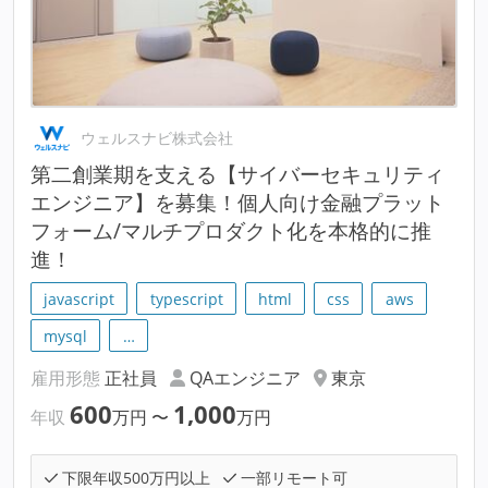
ウェルスナビ株式会社
第二創業期を支える【サイバーセキュリティ
エンジニア】を募集！個人向け金融プラット
フォーム/マルチプロダクト化を本格的に推
進！
javascript
typescript
html
css
aws
mysql
…
雇用形態
正社員
QAエンジニア
東京
600
1,000
年収
万円
〜
万円
下限年収500万円以上
一部リモート可