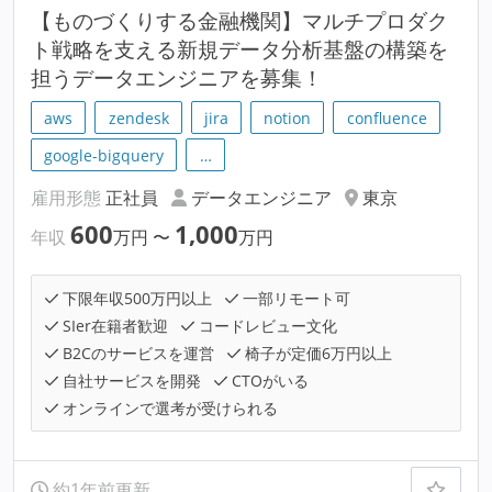
【ものづくりする金融機関】マルチプロダク
ト戦略を支える新規データ分析基盤の構築を
担うデータエンジニアを募集！
aws
zendesk
jira
notion
confluence
google-bigquery
…
雇用形態
正社員
データエンジニア
東京
600
1,000
年収
万円
〜
万円
下限年収500万円以上
一部リモート可
SIer在籍者歓迎
コードレビュー文化
B2Cのサービスを運営
椅子が定価6万円以上
自社サービスを開発
CTOがいる
オンラインで選考が受けられる
約1年前更新