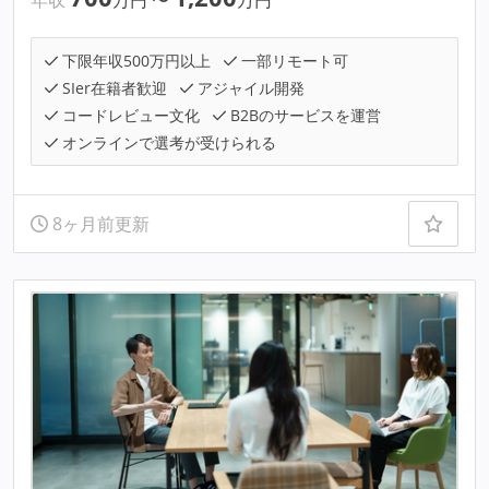
年収
万円
〜
万円
下限年収500万円以上
一部リモート可
SIer在籍者歓迎
アジャイル開発
コードレビュー文化
B2Bのサービスを運営
オンラインで選考が受けられる
8ヶ月前更新