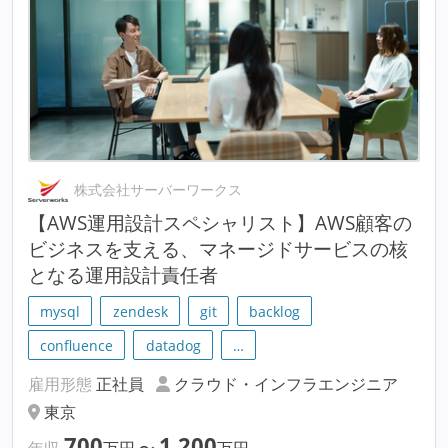
株式会社サーバーワークス
【AWS運用設計スペシャリスト】AWS顧客の
ビジネスを支える、マネージドサービスの核
となる運用設計責任者
mysql
zendesk
git
backlog
confluence
datadog
…
雇用形態
正社員
クラウド・インフラエンジニア
東京
700
1,200