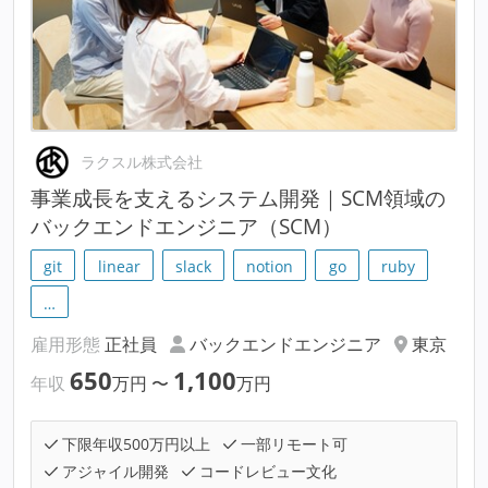
ラクスル株式会社
事業成長を支えるシステム開発｜SCM領域の
バックエンドエンジニア（SCM）
git
linear
slack
notion
go
ruby
…
雇用形態
正社員
バックエンドエンジニア
東京
650
1,100
年収
万円
〜
万円
下限年収500万円以上
一部リモート可
アジャイル開発
コードレビュー文化