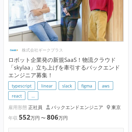
株式会社ギークプラス
ロボット企業発の新規SaaS！物流クラウド
「skylaa」立ち上げを牽引するバックエンド
エンジニア募集！
typescript
linear
slack
figma
aws
react
…
雇用形態
正社員
バックエンドエンジニア
東京
552
806
年収
万円
〜
万円