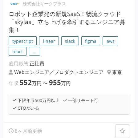
株式会社ギークプラス
ロボット企業発の新規SaaS！物流クラウド
「skylaa」立ち上げを牽引するエンジニア募
集！
typescript
linear
slack
figma
aws
react
…
雇用形態
正社員
Webエンジニア／プロダクトエンジニア
東京
552
955
年収
万円
〜
万円
下限年収500万円以上
一部リモート可
CTOがいる
8ヶ月前更新