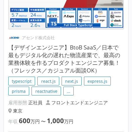
アセンド株式会社
【デザインエンジニア】BtoB SaaS／日本で
最もデジタル化の遅れた物流産業で、最高の
業務体験を作るプロダクトエンジニア募集！
（フレックス／カジュアル面談OK）
typescript
react.js
next.js
express.js
prisma
reactnative
…
雇用形態
正社員
フロントエンドエンジニア
東京
600
1,000
年収
万円
〜
万円