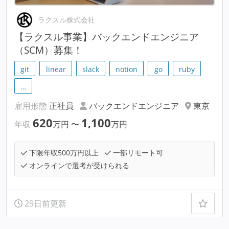
ラクスル株式会社
【ラクスル事業】バックエンドエンジニア
（SCM）募集！
git
linear
slack
notion
go
ruby
…
雇用形態
正社員
バックエンドエンジニア
東京
620
1,100
年収
万円
〜
万円
下限年収500万円以上
一部リモート可
オンラインで選考が受けられる
29日前更新