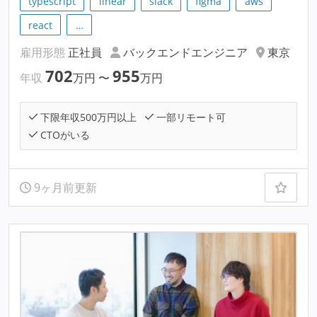
typescript
linear
slack
figma
aws
react
…
雇用形態
正社員
バックエンドエンジニア
東京
702
955
年収
万円
〜
万円
下限年収500万円以上
一部リモート可
CTOがいる
9ヶ月前更新