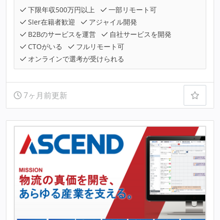
下限年収500万円以上
一部リモート可
SIer在籍者歓迎
アジャイル開発
B2Bのサービスを運営
自社サービスを開発
CTOがいる
フルリモート可
オンラインで選考が受けられる
7ヶ月前更新