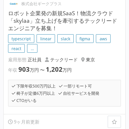
株式会社ギークプラス
ロボット企業発の新規SaaS！物流クラウド
「skylaa」立ち上げを牽引するテックリード
エンジニアを募集！
typescript
linear
slack
figma
aws
react
…
雇用形態
正社員
テックリード
東京
903
1,202
年収
万円
〜
万円
下限年収500万円以上
一部リモート可
椅子が定価6万円以上
自社サービスを開発
CTOがいる
9ヶ月前更新