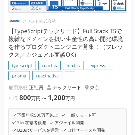
アセンド株式会社
【TypeScriptテックリード】Full Stack TSで
複雑なドメインを扱い生産性の高い開発環境
を作るプロダクトエンジニア募集！（フレッ
クス／カジュアル面談OK）
typescript
react.js
next.js
express.js
prisma
reactnative
…
雇用形態
正社員
テックリード
東京
800
1,200
年収
万円
〜
万円
下限年収500万円以上
一部リモート可
SIer在籍者歓迎
アジャイル開発
B2Bのサービスを運営
自社サービスを開発