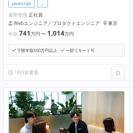
javascript
…
雇用形態
正社員
Webエンジニア／プロダクトエンジニア
東京
741
1,014
年収
万円
〜
万円
下限年収500万円以上
一部リモート可
18日前更新