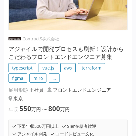
ContractS株式会社
アジャイルで開発プロセスも刷新！設計から
こだわるフロントエンドエンジニア募集
typescript
vue.js
aws
terraform
figma
miro
…
雇用形態
正社員
フロントエンドエンジニア
東京
550
800
年収
万円
〜
万円
下限年収500万円以上
SIer在籍者歓迎
アジャイル開発
コードレビュー文化