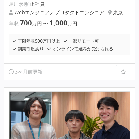
雇用形態
正社員
Webエンジニア／プロダクトエンジニア
東京
700
1,000
年収
万円
〜
万円
下限年収500万円以上
一部リモート可
副業制度あり
オンラインで選考が受けられる
3ヶ月前更新