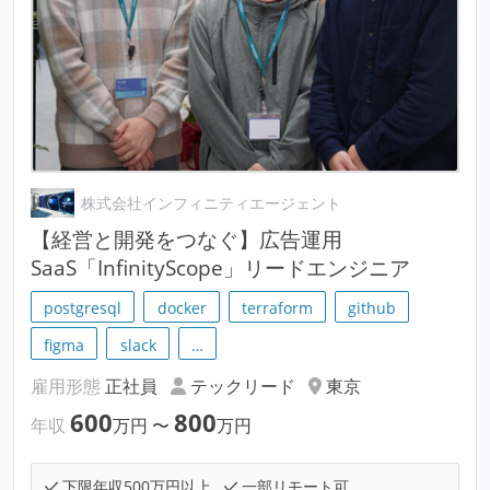
株式会社インフィニティエージェント
【経営と開発をつなぐ】広告運用
SaaS「InfinityScope」リードエンジニア
postgresql
docker
terraform
github
figma
slack
…
雇用形態
正社員
テックリード
東京
600
800
年収
万円
〜
万円
下限年収500万円以上
一部リモート可