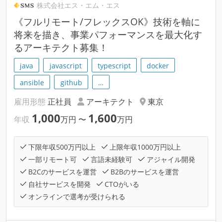
株式会社エス・エム・エス
《フルリモート/フレックスOK》技術を軸に
将来を描き、事業パフォーマンスを最大化す
るアーキテクト募集！
java
javascript
typescript
docker
ansible
github
…
雇用形態
正社員
アーキテクト
東京
1,000
1,600
年収
万円
〜
万円
下限年収500万円以上
上限年収1000万円以上
一部リモート可
言語未経験可
アジャイル開発
B2Cのサービスを運営
B2Bのサービスを運営
自社サービスを開発
CTOがいる
オンラインで選考が受けられる