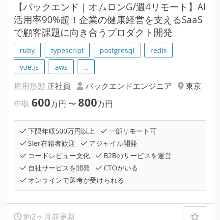
【バックエンド｜オムロンG/週4リモート】AI
活用率90%超！企業の健康経営を支えるSaaS
で顧客課題に向き合うプロダクト開発
ruby
typescript
postgresql
redis
vue.js
aws
…
雇用形態
正社員
バックエンドエンジニア
東京
600
800
年収
万円
〜
万円
下限年収500万円以上
一部リモート可
SIer在籍者歓迎
アジャイル開発
コードレビュー文化
B2Bのサービスを運営
自社サービスを開発
CTOがいる
オンラインで選考が受けられる
約2ヶ月前更新