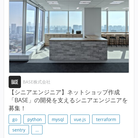
BASE株式会社
【シニアエンジニア】ネットショップ作成
「BASE」の開発を支えるシニアエンジニアを
募集！
go
python
mysql
vue.js
terraform
sentry
…