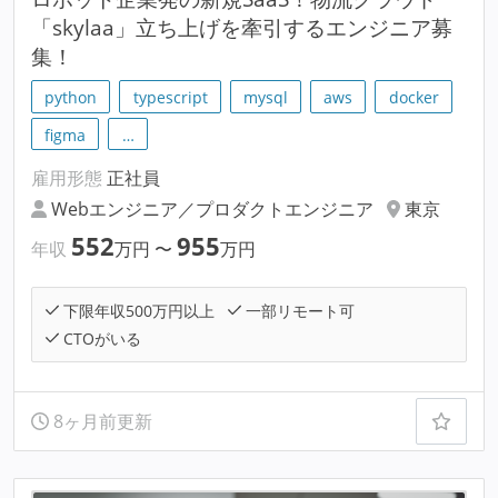
「skylaa」立ち上げを牽引するエンジニア募
集！
python
typescript
mysql
aws
docker
figma
…
雇用形態
正社員
Webエンジニア／プロダクトエンジニア
東京
552
955
年収
万円
〜
万円
下限年収500万円以上
一部リモート可
CTOがいる
8ヶ月前更新