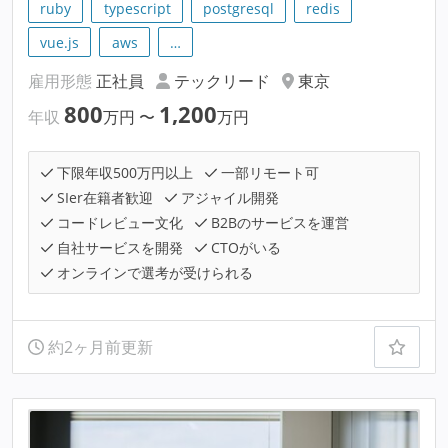
ruby
typescript
postgresql
redis
vue.js
aws
…
雇用形態
正社員
テックリード
東京
800
1,200
年収
万円
〜
万円
下限年収500万円以上
一部リモート可
SIer在籍者歓迎
アジャイル開発
コードレビュー文化
B2Bのサービスを運営
自社サービスを開発
CTOがいる
オンラインで選考が受けられる
約2ヶ月前更新