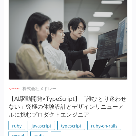
株式会社メドレー
【AI駆動開発×TypeScript】「誰ひとり迷わせ
ない」究極の体験設計とデザインリニューア
ルに挑むプロダクトエンジニア
ruby
javascript
typescript
ruby-on-rails
mysql
redis
…