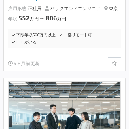
雇用形態
正社員
バックエンドエンジニア
東京
552
806
年収
万円
〜
万円
下限年収500万円以上
一部リモート可
CTOがいる
9ヶ月前更新