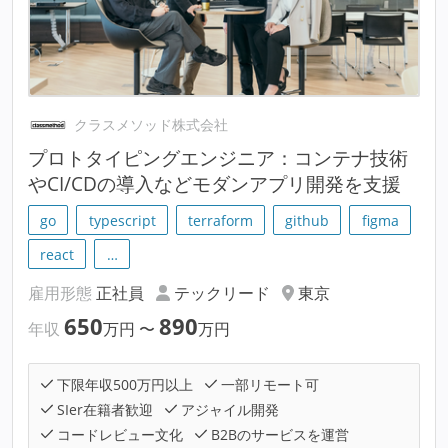
クラスメソッド株式会社
プロトタイピングエンジニア：コンテナ技術
やCI/CDの導入などモダンアプリ開発を支援
go
typescript
terraform
github
figma
react
…
雇用形態
正社員
テックリード
東京
650
890
年収
万円
〜
万円
下限年収500万円以上
一部リモート可
SIer在籍者歓迎
アジャイル開発
コードレビュー文化
B2Bのサービスを運営