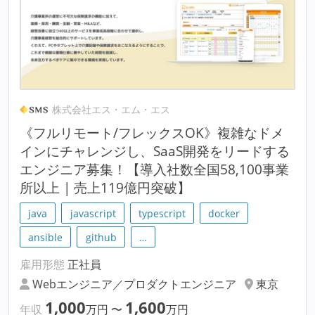
株式会社エス・エム・エス
《フルリモート/フレックスOK》複雑なドメ
インにチャレンジし、SaaS開発をリードする
エンジニア募集！【導入社数全国58,100事業
所以上 | 売上119億円突破】
java
javascript
typescript
docker
ansible
github
…
雇用形態
正社員
Webエンジニア／プロダクトエンジニア
東京
1,000
1,600
年収
万円
〜
万円