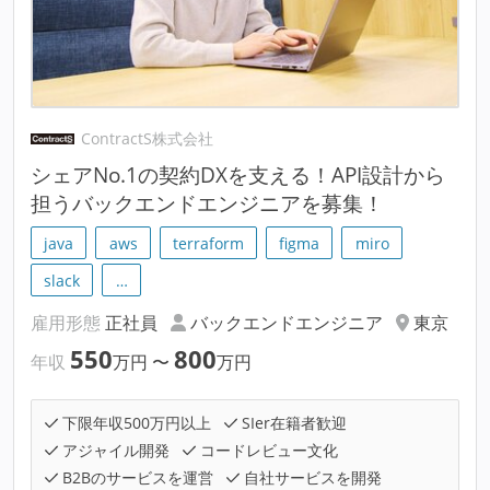
ContractS株式会社
シェアNo.1の契約DXを支える！API設計から
担うバックエンドエンジニアを募集！
java
aws
terraform
figma
miro
slack
…
雇用形態
正社員
バックエンドエンジニア
東京
550
800
年収
万円
〜
万円
下限年収500万円以上
SIer在籍者歓迎
アジャイル開発
コードレビュー文化
B2Bのサービスを運営
自社サービスを開発