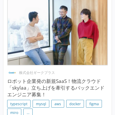
株式会社ギークプラス
ロボット企業発の新規SaaS！物流クラウド
「skylaa」立ち上げを牽引するバックエンド
エンジニア募集！
typescript
mysql
aws
docker
figma
miro
…