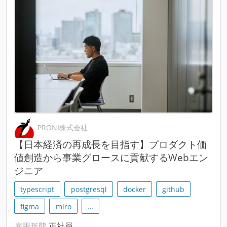
PRONI株式会社
【日本経済の再成長を目指す】プロダクト価
値創造から事業グロースに貢献するWebエン
ジニア
typescript
postgresql
docker
github
figma
miro
…
雇用形態
正社員