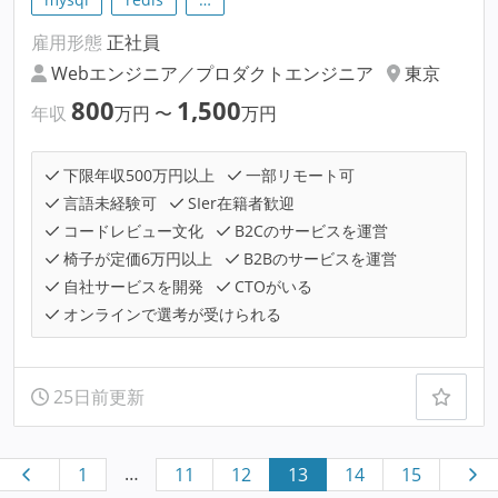
雇用形態
正社員
Webエンジニア／プロダクトエンジニア
東京
800
1,500
年収
万円
〜
万円
下限年収500万円以上
一部リモート可
言語未経験可
SIer在籍者歓迎
コードレビュー文化
B2Cのサービスを運営
椅子が定価6万円以上
B2Bのサービスを運営
自社サービスを開発
CTOがいる
オンラインで選考が受けられる
25日前更新
…
1
11
12
13
14
15