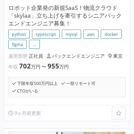
ロボット企業発の新規SaaS！物流クラウド
「skylaa」立ち上げを牽引するシニアバック
エンドエンジニア募集！
python
typescript
mysql
aws
docker
figma
…
雇用形態
正社員
バックエンドエンジニア
東京
702
955
年収
万円
〜
万円
下限年収500万円以上
一部リモート可
CTOがいる
9ヶ月前更新