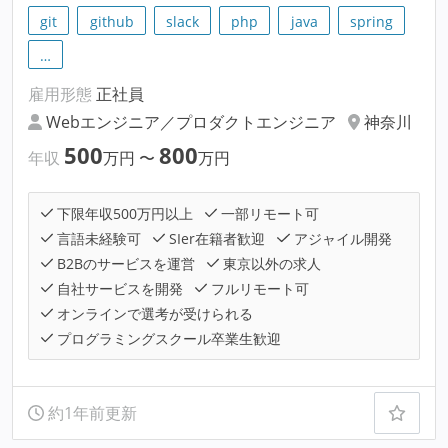
git
github
slack
php
java
spring
…
雇用形態
正社員
Webエンジニア／プロダクトエンジニア
神奈川
500
800
年収
万円
〜
万円
下限年収500万円以上
一部リモート可
言語未経験可
SIer在籍者歓迎
アジャイル開発
B2Bのサービスを運営
東京以外の求人
自社サービスを開発
フルリモート可
オンラインで選考が受けられる
プログラミングスクール卒業生歓迎
約1年前更新