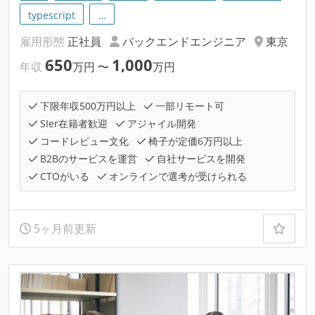
typescript
…
雇用形態
正社員
バックエンドエンジニア
東京
650
1,000
年収
万円
〜
万円
下限年収500万円以上
一部リモート可
SIer在籍者歓迎
アジャイル開発
コードレビュー文化
椅子が定価6万円以上
B2Bのサービスを運営
自社サービスを開発
CTOがいる
オンラインで選考が受けられる
5ヶ月前更新