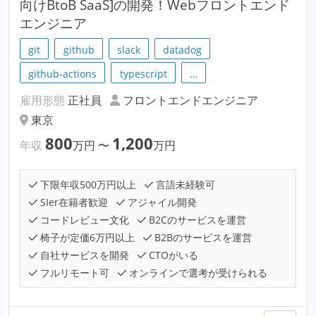
向けBtoB SaaS]の開発！Webフロントエンド
エンジニア
git
github
slack
datadog
github-actions
typescript
…
雇用形態
正社員
フロントエンドエンジニア
東京
800
1,200
年収
万円
〜
万円
下限年収500万円以上
言語未経験可
SIer在籍者歓迎
アジャイル開発
コードレビュー文化
B2Cのサービスを運営
椅子が定価6万円以上
B2Bのサービスを運営
自社サービスを開発
CTOがいる
フルリモート可
オンラインで選考が受けられる