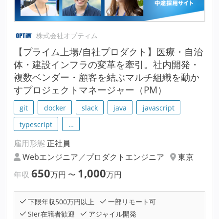
株式会社オプティム
【プライム上場/自社プロダクト】医療・自治
体・建設インフラの変革を牽引。社内開発・
複数ベンダー・顧客を結ぶマルチ組織を動か
すプロジェクトマネージャー（PM）
git
docker
slack
java
javascript
typescript
…
雇用形態
正社員
Webエンジニア／プロダクトエンジニア
東京
650
1,000
年収
万円
〜
万円
下限年収500万円以上
一部リモート可
SIer在籍者歓迎
アジャイル開発