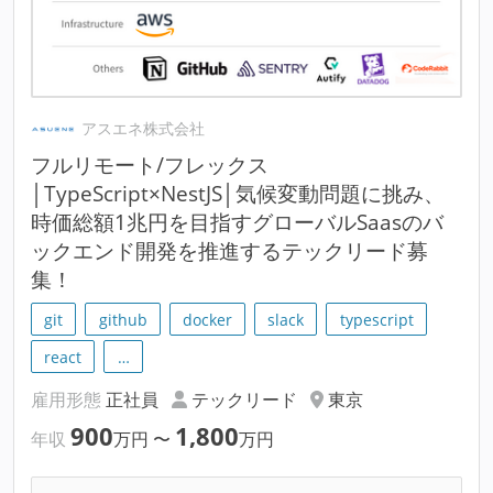
アスエネ株式会社
フルリモート/フレックス
│TypeScript×NestJS│気候変動問題に挑み、
時価総額1兆円を目指すグローバルSaasのバ
ックエンド開発を推進するテックリード募
集！
git
github
docker
slack
typescript
react
…
雇用形態
正社員
テックリード
東京
900
1,800
年収
万円
〜
万円