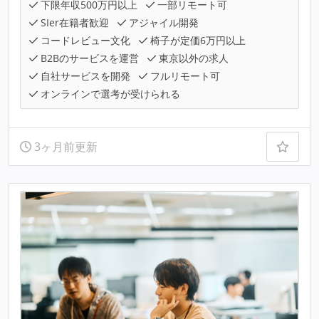
下限年収500万円以上
一部リモート可
SIer在籍者歓迎
アジャイル開発
コードレビュー文化
椅子が定価6万円以上
B2Bのサービスを運営
東京以外の求人
自社サービスを開発
フルリモート可
オンラインで選考が受けられる
3ヶ月前更新