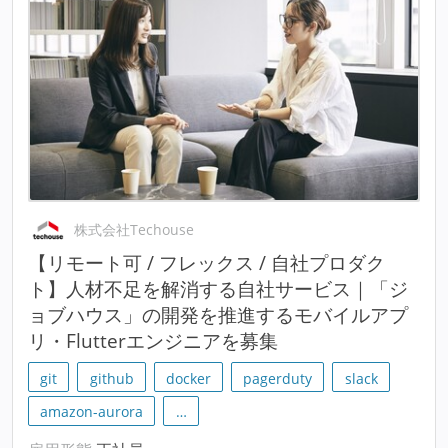
株式会社Techouse
【リモート可 / フレックス / 自社プロダク
ト】人材不足を解消する自社サービス｜「ジ
ョブハウス」の開発を推進するモバイルアプ
リ・Flutterエンジニアを募集
git
github
docker
pagerduty
slack
amazon-aurora
…