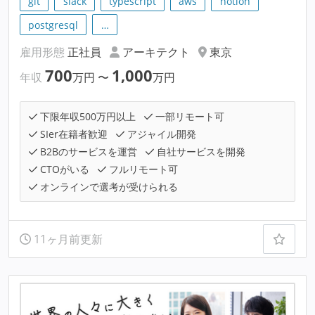
git
slack
typescript
aws
notion
postgresql
…
雇用形態
正社員
アーキテクト
東京
700
1,000
年収
万円
〜
万円
下限年収500万円以上
一部リモート可
SIer在籍者歓迎
アジャイル開発
B2Bのサービスを運営
自社サービスを開発
CTOがいる
フルリモート可
オンラインで選考が受けられる
11ヶ月前更新