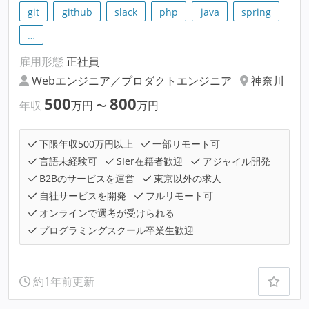
git
github
slack
php
java
spring
…
雇用形態
正社員
Webエンジニア／プロダクトエンジニア
神奈川
500
800
年収
万円
〜
万円
下限年収500万円以上
一部リモート可
言語未経験可
SIer在籍者歓迎
アジャイル開発
B2Bのサービスを運営
東京以外の求人
自社サービスを開発
フルリモート可
オンラインで選考が受けられる
プログラミングスクール卒業生歓迎
約1年前更新