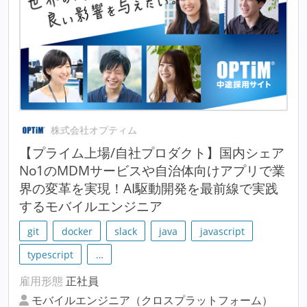
株式会社オプティム
【プライム上場/自社プロダクト】国内シェア
No1のMDMサービスや自治体向けアプリで業
界の変革を実現！AI駆動開発を最前線で実践
するモバイルエンジニア
git
docker
slack
java
javascript
typescript
…
雇用形態
正社員
モバイルエンジニア（クロスプラットフォーム）