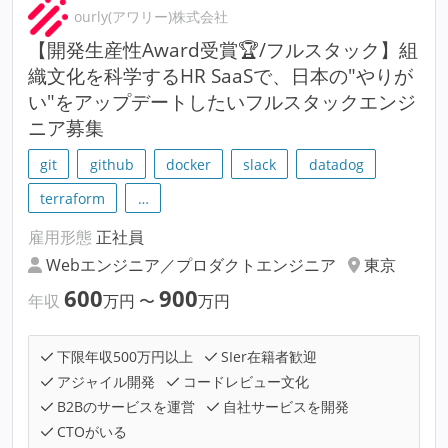
ourly(アワリー)株式会社
【開発生産性Award受賞🏆/フルスタック】組
織文化を科学するHR SaaSで、日本の"やりが
い"をアップデートしたいフルスタックエンジ
ニア募集
git
github
docker
slack
datadog
terraform
…
雇用形態
正社員
Webエンジニア／プロダクトエンジニア
東京
600
900
年収
万円
〜
万円
下限年収500万円以上
SIer在籍者歓迎
アジャイル開発
コードレビュー文化
B2Bのサービスを運営
自社サービスを開発
CTOがいる