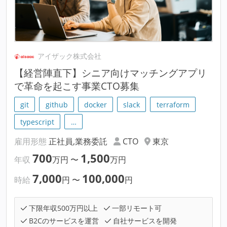
アイザック株式会社
【経営陣直下】シニア向けマッチングアプリ
で革命を起こす事業CTO募集
git
github
docker
slack
terraform
typescript
…
雇用形態
正社員,業務委託
CTO
東京
700
1,500
年収
万円
〜
万円
7,000
100,000
時給
円
〜
円
下限年収500万円以上
一部リモート可
B2Cのサービスを運営
自社サービスを開発