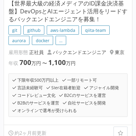
【世界最大級の経済メディアのID課金決済基
盤】DevOpsとAIエージェント活用をリードす
るバックエンドエンジニアを募集！
git
github
aws-lambda
qiita-team
aurora
docker
…
雇用形態
正社員
バックエンドエンジニア
東京
700
1,100
年収
万円
〜
万円
下限年収500万円以上
一部リモート可
言語未経験可
SIer在籍者歓迎
アジャイル開発
コードレビュー文化
B2Cのサービスを運営
B2Bのサービスを運営
自社サービスを開発
オンラインで選考が受けられる
約2ヶ月前更新