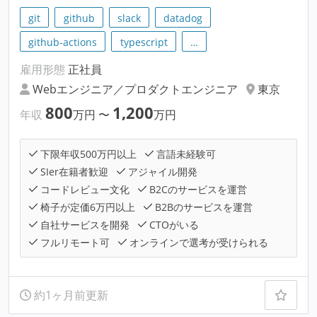
git
github
slack
datadog
github-actions
typescript
…
雇用形態
正社員
Webエンジニア／プロダクトエンジニア
東京
800
1,200
年収
万円
〜
万円
下限年収500万円以上
言語未経験可
SIer在籍者歓迎
アジャイル開発
コードレビュー文化
B2Cのサービスを運営
椅子が定価6万円以上
B2Bのサービスを運営
自社サービスを開発
CTOがいる
フルリモート可
オンラインで選考が受けられる
約1ヶ月前更新