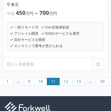
東京
450
700
年収
万円
〜
万円
一部リモート可
SIer在籍者歓迎
アジャイル開発
B2Bのサービスを運営
自社サービスを開発
オンラインで選考が受けられる
2ヶ月前更新
…
…
1
9
10
11
12
13
39