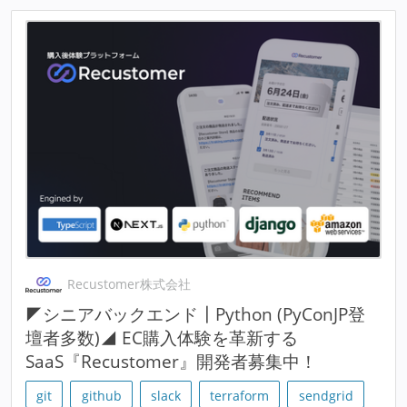
Recustomer株式会社
◤シニアバックエンド┃Python (PyConJP登
壇者多数)◢ EC購入体験を革新する
SaaS『Recustomer』開発者募集中！
git
github
slack
terraform
sendgrid