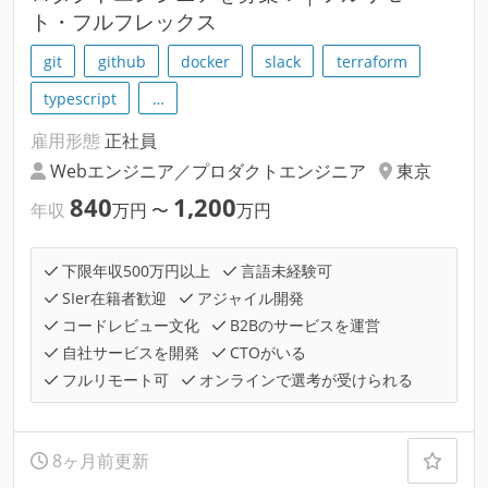
ト・フルフレックス
git
github
docker
slack
terraform
typescript
…
雇用形態
正社員
Webエンジニア／プロダクトエンジニア
東京
840
1,200
年収
万円
〜
万円
下限年収500万円以上
言語未経験可
SIer在籍者歓迎
アジャイル開発
コードレビュー文化
B2Bのサービスを運営
自社サービスを開発
CTOがいる
フルリモート可
オンラインで選考が受けられる
8ヶ月前更新