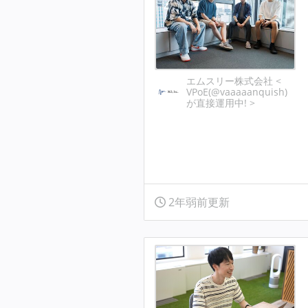
エムスリー株式会社 <
VPoE(@vaaaaanquish)
が直接運用中! >
2年弱前更新