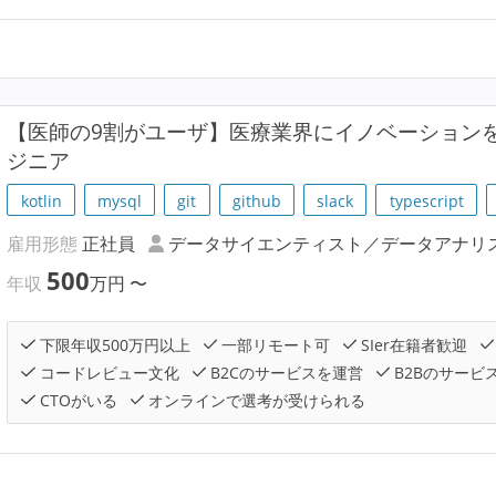
【医師の9割がユーザ】医療業界にイノベーションを
ジニア
kotlin
mysql
git
github
slack
typescript
雇用形態
正社員
データサイエンティスト／データアナリ
500
年収
万円
〜
下限年収500万円以上
一部リモート可
SIer在籍者歓迎
コードレビュー文化
B2Cのサービスを運営
B2Bのサービ
CTOがいる
オンラインで選考が受けられる