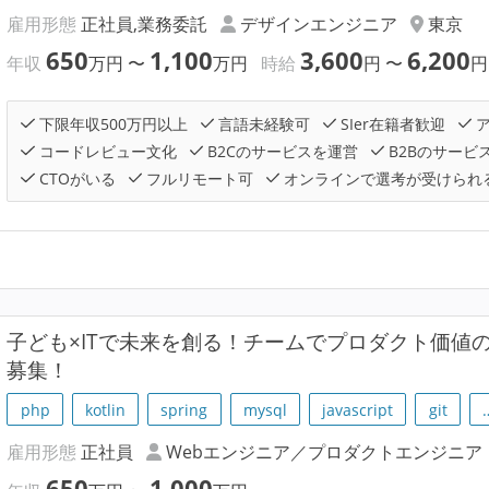
雇用形態
正社員,業務委託
デザインエンジニア
東京
650
1,100
3,600
6,200
年収
万円
〜
万円
時給
円
〜
円
下限年収500万円以上
言語未経験可
SIer在籍者歓迎
ア
コードレビュー文化
B2Cのサービスを運営
B2Bのサービ
CTOがいる
フルリモート可
オンラインで選考が受けられ
子ども×ITで未来を創る！チームでプロダクト価値
募集！
php
kotlin
spring
mysql
javascript
git
雇用形態
正社員
Webエンジニア／プロダクトエンジニア
650
1,000