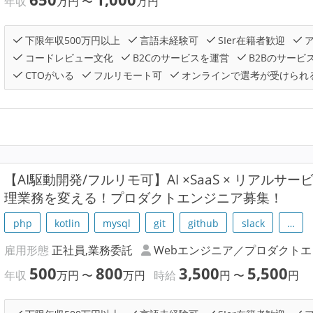
年収
万円
〜
万円
下限年収500万円以上
言語未経験可
SIer在籍者歓迎
ア
コードレビュー文化
B2Cのサービスを運営
B2Bのサービ
CTOがいる
フルリモート可
オンラインで選考が受けられ
【AI駆動開発/フルリモ可】AI ×SaaS × リアル
理業務を変える！プロダクトエンジニア募集！
php
kotlin
mysql
git
github
slack
…
雇用形態
正社員,業務委託
Webエンジニア／プロダクト
500
800
3,500
5,500
年収
万円
〜
万円
時給
円
〜
円