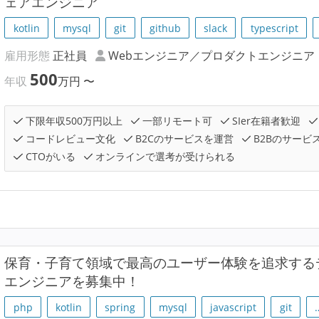
ェアエンジニア
kotlin
mysql
git
github
slack
typescript
雇用形態
正社員
Webエンジニア／プロダクトエンジニア
500
年収
万円
〜
下限年収500万円以上
一部リモート可
SIer在籍者歓迎
コードレビュー文化
B2Cのサービスを運営
B2Bのサービ
CTOがいる
オンラインで選考が受けられる
保育・子育て領域で最高のユーザー体験を追求する
エンジニアを募集中！
php
kotlin
spring
mysql
javascript
git