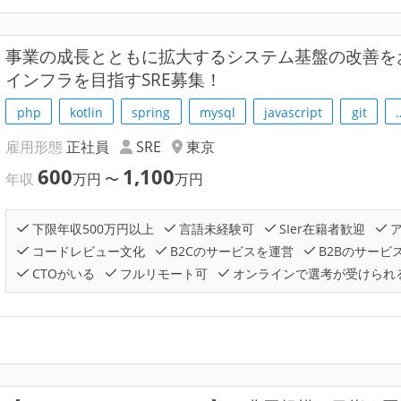
事業の成長とともに拡大するシステム基盤の改善を
インフラを目指すSRE募集！
php
kotlin
spring
mysql
javascript
git
雇用形態
正社員
SRE
東京
600
1,100
年収
万円
〜
万円
下限年収500万円以上
言語未経験可
SIer在籍者歓迎
ア
コードレビュー文化
B2Cのサービスを運営
B2Bのサービ
CTOがいる
フルリモート可
オンラインで選考が受けられ