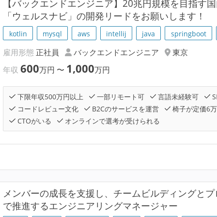
【バックエンドエンジニア】20兆円規模を目指す国内
「ウェルスナビ」の開発リードをお願いします！
kotlin
mysql
aws
intellij
java
springboot
雇用形態
正社員
バックエンドエンジニア
東京
600
1,000
年収
万円
〜
万円
下限年収500万円以上
一部リモート可
言語未経験可
S
コードレビュー文化
B2Cのサービスを運営
椅子が定価6
CTOがいる
オンラインで選考が受けられる
メンバーの成長を支援し、チームビルディングとプ
で推進するエンジニアリングマネージャー