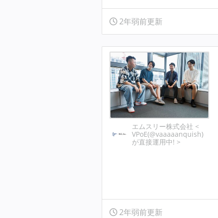
2年弱前更新
エムスリー株式会社 <
VPoE(@vaaaaanquish)
が直接運用中! >
2年弱前更新