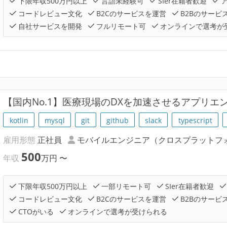
下限年収500万円以上
言語未経験可
SIer在籍者歓迎
ア
コードレビュー文化
B2Cのサービスを運営
B2Bのサービ
自社サービスを開発
フルリモート可
オンラインで選考が
【国内No.1】医療現場のDXを加速させるアプリエ
kotlin
mysql
git
github
slack
typescript
雇用形態
正社員
モバイルエンジニア（クロスプラットフ
500
年収
万円
〜
下限年収500万円以上
一部リモート可
SIer在籍者歓迎
コードレビュー文化
B2Cのサービスを運営
B2Bのサービ
CTOがいる
オンラインで選考が受けられる