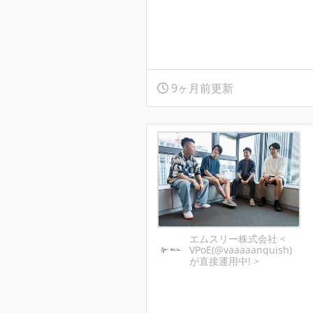
9ヶ月前更新
エムスリー株式会社 <
VPoE(@vaaaaanquish)
が直接運用中! >