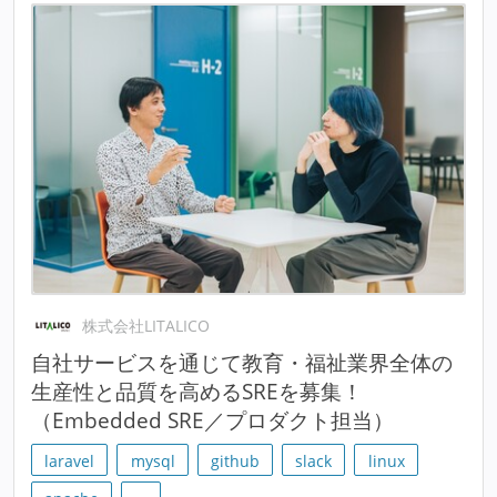
株式会社LITALICO
自社サービスを通じて教育・福祉業界全体の
生産性と品質を高めるSREを募集！
（Embedded SRE／プロダクト担当）
laravel
mysql
github
slack
linux