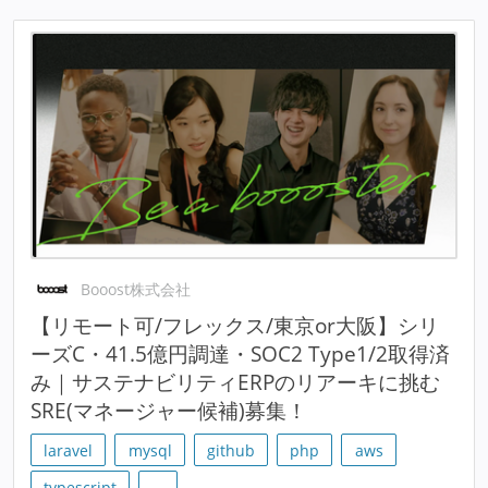
Booost株式会社
【リモート可/フレックス/東京or大阪】シリ
ーズC・41.5億円調達・SOC2 Type1/2取得済
み｜サステナビリティERPのリアーキに挑む
SRE(マネージャー候補)募集！
laravel
mysql
github
php
aws
typescript
…