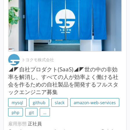
トヨクモ株式会社
◢◤自社プロダクト(SaaS)◢◤世の中の非効
率を解消し、すべての人が効率よく働ける社
会を作るための自社製品を開発するフルスタ
ックエンジニア募集
mysql
github
slack
amazon-web-services
php
git
…
雇用形態
正社員