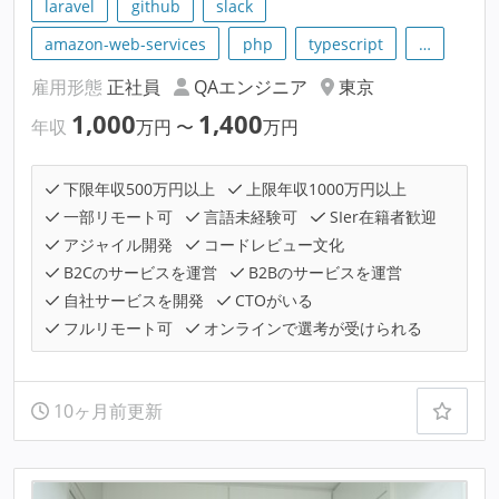
laravel
github
slack
amazon-web-services
php
typescript
…
雇用形態
正社員
QAエンジニア
東京
1,000
1,400
年収
万円
〜
万円
下限年収500万円以上
上限年収1000万円以上
一部リモート可
言語未経験可
SIer在籍者歓迎
アジャイル開発
コードレビュー文化
B2Cのサービスを運営
B2Bのサービスを運営
自社サービスを開発
CTOがいる
フルリモート可
オンラインで選考が受けられる
10ヶ月前更新