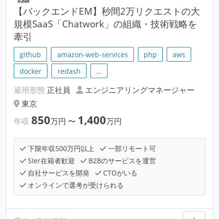
【バックエンドEM】秒間2万リクエストの大
規模SaaS「Chatwork」の組織・技術戦略を
牽引
github
amazon-web-services
php
aws
docker
redash
…
雇用形態
正社員
エンジニアリングマネージャー
東京
850
1,400
年収
万円
〜
万円
下限年収500万円以上
一部リモート可
SIer在籍者歓迎
B2Bのサービスを運営
自社サービスを開発
CTOがいる
オンラインで選考が受けられる