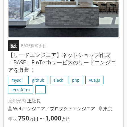
BASE株式会社
【リードエンジニア】ネットショップ作成
「BASE」FinTechサービスのリードエンジニ
アを募集！
mysql
github
slack
php
vue.js
terraform
…
雇用形態
正社員
Webエンジニア／プロダクトエンジニア
東京
750
1,000
年収
万円
〜
万円