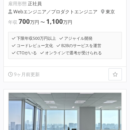
雇用形態
正社員
Webエンジニア／プロダクトエンジニア
東京
700
1,100
年収
万円
〜
万円
下限年収500万円以上
アジャイル開発
コードレビュー文化
B2Bのサービスを運営
CTOがいる
オンラインで選考が受けられる
9ヶ月前更新