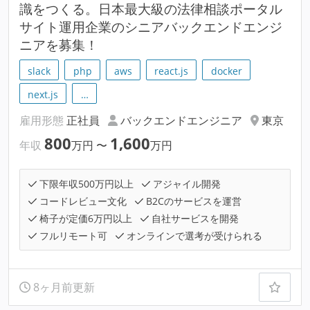
識をつくる。日本最大級の法律相談ポータル
サイト運用企業のシニアバックエンドエンジ
ニアを募集！
slack
php
aws
react.js
docker
next.js
…
雇用形態
正社員
バックエンドエンジニア
東京
800
1,600
年収
万円
〜
万円
下限年収500万円以上
アジャイル開発
コードレビュー文化
B2Cのサービスを運営
椅子が定価6万円以上
自社サービスを開発
フルリモート可
オンラインで選考が受けられる
8ヶ月前更新