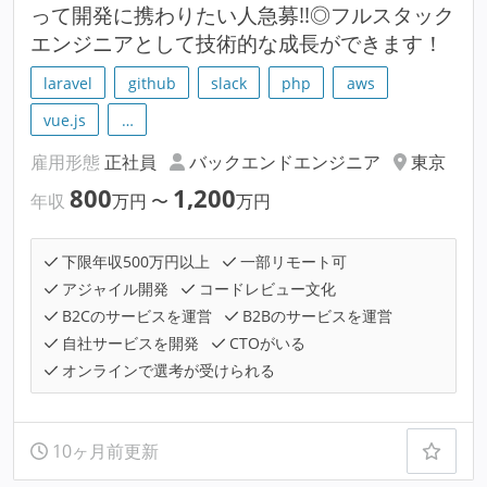
って開発に携わりたい人急募!!◎フルスタック
エンジニアとして技術的な成長ができます！
laravel
github
slack
php
aws
vue.js
…
雇用形態
正社員
バックエンドエンジニア
東京
800
1,200
年収
万円
〜
万円
下限年収500万円以上
一部リモート可
アジャイル開発
コードレビュー文化
B2Cのサービスを運営
B2Bのサービスを運営
自社サービスを開発
CTOがいる
オンラインで選考が受けられる
10ヶ月前更新