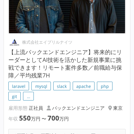
株式会社エイプリルナイツ
【上流バックエンドエンジニア】将来的にリ
ーダーとしてAI技術を活かした新規事業に挑
戦できます！リモート案件多数／前職給与保
障／平均残業7H
laravel
mysql
slack
apache
php
git
…
雇用形態
正社員
バックエンドエンジニア
東京
550
700
年収
万円
〜
万円