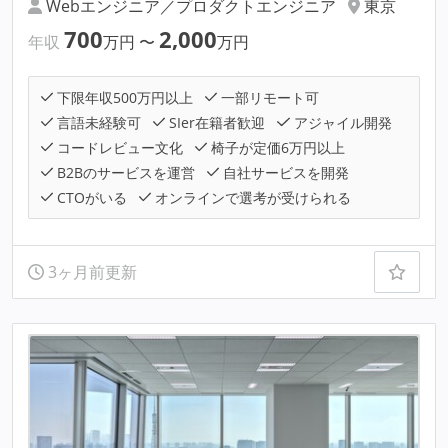
Webエンジニア／プロダクトエンジニア
東京
700
2,000
年収
万円
〜
万円
下限年収500万円以上
一部リモート可
言語未経験可
SIer在籍者歓迎
アジャイル開発
コードレビュー文化
椅子が定価6万円以上
B2Bのサービスを運営
自社サービスを開発
CTOがいる
オンラインで選考が受けられる
3ヶ月前更新