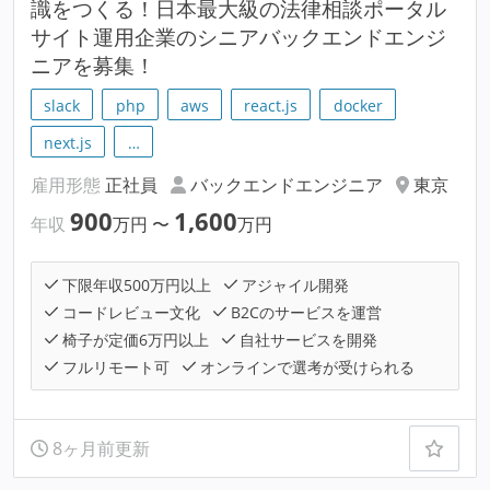
識をつくる！日本最大級の法律相談ポータル
サイト運用企業のシニアバックエンドエンジ
ニアを募集！
slack
php
aws
react.js
docker
next.js
…
雇用形態
正社員
バックエンドエンジニア
東京
900
1,600
年収
万円
〜
万円
下限年収500万円以上
アジャイル開発
コードレビュー文化
B2Cのサービスを運営
椅子が定価6万円以上
自社サービスを開発
フルリモート可
オンラインで選考が受けられる
8ヶ月前更新