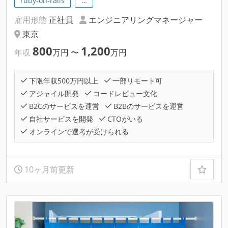
ruby-on-rails
…
雇用形態
正社員
エンジニアリングマネージャー
東京
800
1,200
年収
万円
〜
万円
下限年収500万円以上
一部リモート可
アジャイル開発
コードレビュー文化
B2Cのサービスを運営
B2Bのサービスを運営
自社サービスを開発
CTOがいる
オンラインで選考が受けられる
10ヶ月前更新