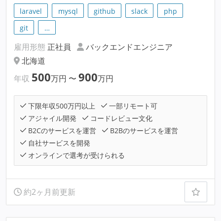
laravel
mysql
github
slack
php
git
…
雇用形態
正社員
バックエンドエンジニア
北海道
500
900
年収
万円
〜
万円
下限年収500万円以上
一部リモート可
アジャイル開発
コードレビュー文化
B2Cのサービスを運営
B2Bのサービスを運営
自社サービスを開発
オンラインで選考が受けられる
約2ヶ月前更新