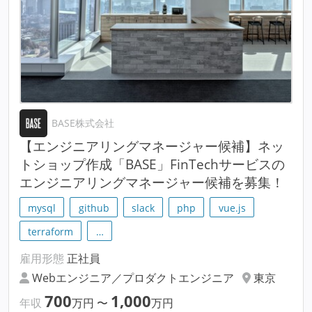
BASE株式会社
【エンジニアリングマネージャー候補】ネッ
トショップ作成「BASE」FinTechサービスの
エンジニアリングマネージャー候補を募集！
mysql
github
slack
php
vue.js
terraform
…
雇用形態
正社員
Webエンジニア／プロダクトエンジニア
東京
700
1,000
年収
万円
〜
万円