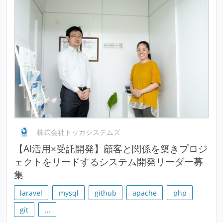
株式会社トッカシステムズ
【AI活用×受託開発】顧客と関係を築きプロジ
ェクトをリードするシステム開発リーダー募
集
laravel
mysql
github
apache
php
git
…