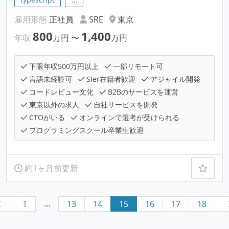
雇用形態
正社員
SRE
東京
800
1,400
年収
万円
〜
万円
下限年収500万円以上
一部リモート可
言語未経験可
SIer在籍者歓迎
アジャイル開発
コードレビュー文化
B2Bのサービスを運営
東京以外の求人
自社サービスを開発
CTOがいる
オンラインで選考が受けられる
プログラミングスクール卒業生歓迎
約1ヶ月前更新
…
1
13
14
15
16
17
18