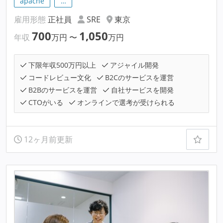
apache
…
雇用形態
正社員
SRE
東京
700
1,050
年収
万円
〜
万円
下限年収500万円以上
アジャイル開発
コードレビュー文化
B2Cのサービスを運営
B2Bのサービスを運営
自社サービスを開発
CTOがいる
オンラインで選考が受けられる
12ヶ月前更新