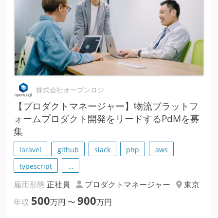
株式会社オープンロジ
【プロダクトマネージャー】物流プラットフ
ォームプロダクト開発をリードするPdMを募
集
laravel
github
slack
php
aws
typescript
…
雇用形態
正社員
プロダクトマネージャー
東京
500
900
年収
万円
〜
万円