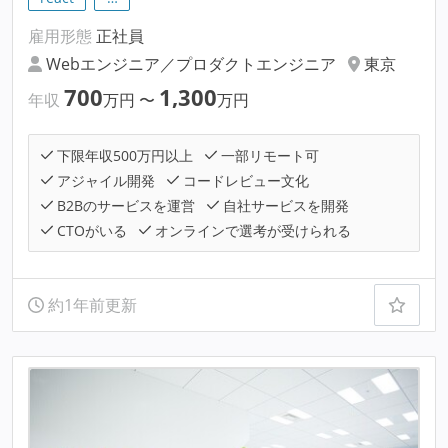
雇用形態
正社員
Webエンジニア／プロダクトエンジニア
東京
700
1,300
年収
万円
〜
万円
下限年収500万円以上
一部リモート可
アジャイル開発
コードレビュー文化
B2Bのサービスを運営
自社サービスを開発
CTOがいる
オンラインで選考が受けられる
約1年前更新