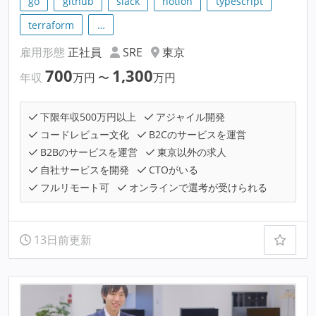
go
github
slack
notion
typescript
terraform
…
雇用形態
正社員
SRE
東京
700
1,300
年収
万円
〜
万円
下限年収500万円以上
アジャイル開発
コードレビュー文化
B2Cのサービスを運営
B2Bのサービスを運営
東京以外の求人
自社サービスを開発
CTOがいる
フルリモート可
オンラインで選考が受けられる
13日前更新