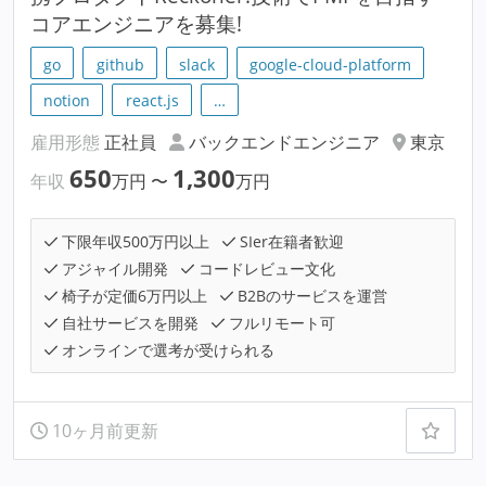
コアエンジニアを募集!
go
github
slack
google-cloud-platform
notion
react.js
…
雇用形態
正社員
バックエンドエンジニア
東京
650
1,300
年収
万円
〜
万円
下限年収500万円以上
SIer在籍者歓迎
アジャイル開発
コードレビュー文化
椅子が定価6万円以上
B2Bのサービスを運営
自社サービスを開発
フルリモート可
オンラインで選考が受けられる
10ヶ月前更新