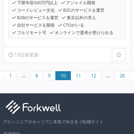
下限年収500万円以上
アジャイル開発
コードレビュー文化
B2Cのサービスを運営
B2Bのサービスを運営
東京以外の求人
自社サービスを開発
CTOがいる
フルリモート可
オンラインで選考が受けられる
13日前更新
…
…
1
8
9
10
11
12
26
ITエンジニアのキャリアに本気で向き合う転職サイト
利用規約