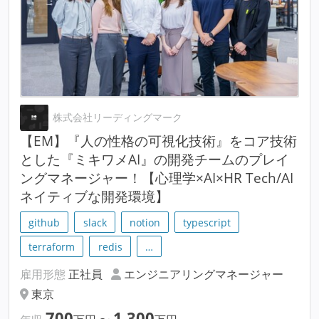
株式会社リーディングマーク
【EM】『人の性格の可視化技術』をコア技術
とした『ミキワメAI』の開発チームのプレイ
ングマネージャー！【心理学×AI×HR Tech/AI
ネイティブな開発環境】
github
slack
notion
typescript
terraform
redis
…
雇用形態
正社員
エンジニアリングマネージャー
東京
700
1,300