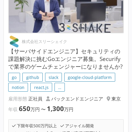
株式会社スリーシェイク
【サーバサイドエンジニア】セキュリティの
課題解決に挑むGoエンジニア募集。Securify
で業界のゲームチェンジャーになりませんか?
go
github
slack
google-cloud-platform
notion
react.js
…
雇用形態
正社員
バックエンドエンジニア
東京
650
1,300
年収
万円
〜
万円
下限年収500万円以上
アジャイル開発