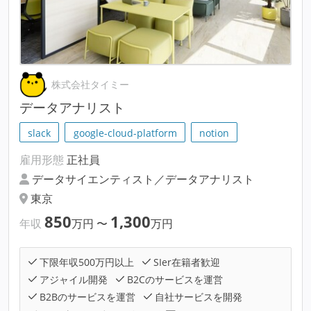
株式会社タイミー
データアナリスト
slack
google-cloud-platform
notion
雇用形態
正社員
データサイエンティスト／データアナリスト
東京
850
1,300
年収
万円
〜
万円
下限年収500万円以上
SIer在籍者歓迎
アジャイル開発
B2Cのサービスを運営
B2Bのサービスを運営
自社サービスを開発