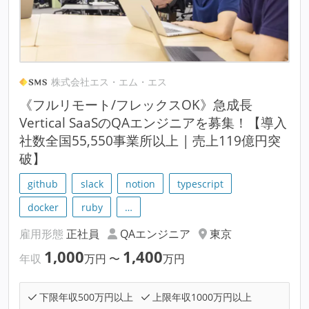
株式会社エス・エム・エス
《フルリモート/フレックスOK》急成長
Vertical SaaSのQAエンジニアを募集！【導入
社数全国55,550事業所以上 | 売上119億円突
破】
github
slack
notion
typescript
docker
ruby
…
雇用形態
正社員
QAエンジニア
東京
1,000
1,400
年収
万円
〜
万円
下限年収500万円以上
上限年収1000万円以上