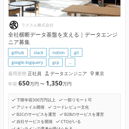
ラクスル株式会社
全社横断データ基盤を支える｜データエンジ
ニア募集
github
slack
notion
git
google-bigquery
gcp
…
雇用形態
正社員
データエンジニア
東京
650
1,350
年収
万円
〜
万円
下限年収500万円以上
一部リモート可
アジャイル開発
コードレビュー文化
B2Cのサービスを運営
B2Bのサービスを運営
自社サービスを開発
CTOがいる
オンラインで選考が受けられる