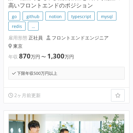
高いフロントエンドのポジション
go
github
notion
typescript
mysql
redis
…
雇用形態
正社員
フロントエンドエンジニア
東京
870
1,300
年収
万円
〜
万円
下限年収500万円以上
2ヶ月前更新