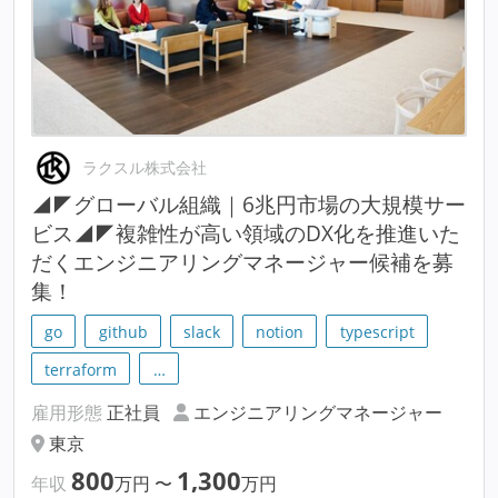
ラクスル株式会社
◢◤グローバル組織｜6兆円市場の大規模サー
ビス◢◤複雑性が高い領域のDX化を推進いた
だくエンジニアリングマネージャー候補を募
集！
go
github
slack
notion
typescript
terraform
…
雇用形態
正社員
エンジニアリングマネージャー
東京
800
1,300
年収
万円
〜
万円