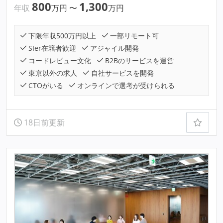
800
1,300
年収
万円
〜
万円
下限年収500万円以上
一部リモート可
SIer在籍者歓迎
アジャイル開発
コードレビュー文化
B2Bのサービスを運営
東京以外の求人
自社サービスを開発
CTOがいる
オンラインで選考が受けられる
18日前更新