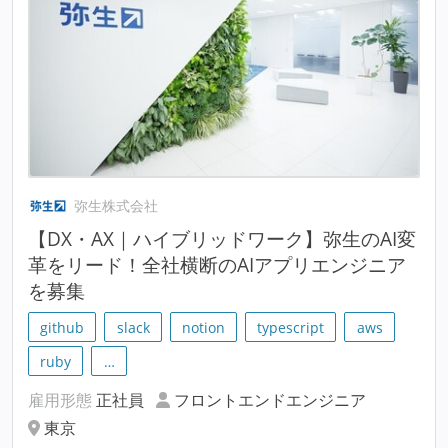
弥生株式会社
【DX・AX｜ハイブリッドワーク】弥生のAI変
革をリード！全社横断のAIアプリエンジニア
を募集
github
slack
notion
typescript
aws
ruby
…
雇用形態
正社員
フロントエンドエンジニア
東京