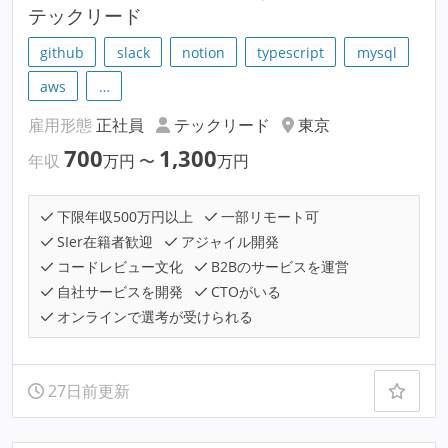
テックリード
github
slack
notion
typescript
mysql
aws
…
雇用形態
正社員
テックリード
東京
700
1,300
年収
万円
〜
万円
下限年収500万円以上
一部リモート可
SIer在籍者歓迎
アジャイル開発
コードレビュー文化
B2Bのサービスを運営
自社サービスを開発
CTOがいる
オンラインで選考が受けられる
27日前更新