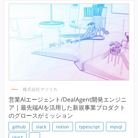
株式会社マツリカ
営業AIエージェント/DealAgent開発エンジニ
ア | 最先端AIを活用した新規事業プロダクト
のグロースがミッション
github
slack
notion
typescript
mysql
react
…