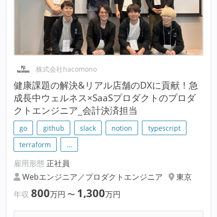
株式会社hacomono
健康課題の解決&リアル店舗のDXに貢献！急
成長中ウェルネス×SaaSプロダクトのプロダ
クトエンジニア_会計決済担当
go
github
slack
notion
typescript
terraform
…
雇用形態
正社員
Webエンジニア／プロダクトエンジニア
東京
800
1,300
年収
万円
〜
万円