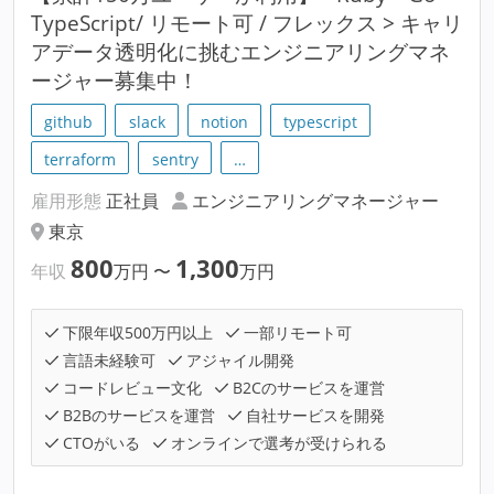
TypeScript/ リモート可 / フレックス > キャリ
アデータ透明化に挑むエンジニアリングマネ
ージャー募集中！
github
slack
notion
typescript
terraform
sentry
…
雇用形態
正社員
エンジニアリングマネージャー
東京
800
1,300
年収
万円
〜
万円
下限年収500万円以上
一部リモート可
言語未経験可
アジャイル開発
コードレビュー文化
B2Cのサービスを運営
B2Bのサービスを運営
自社サービスを開発
CTOがいる
オンラインで選考が受けられる