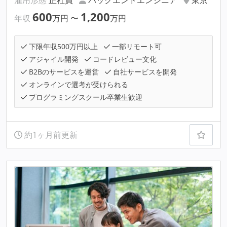
雇用形態
正社員
バックエンドエンジニア
東京
600
1,200
年収
万円
〜
万円
下限年収500万円以上
一部リモート可
アジャイル開発
コードレビュー文化
B2Bのサービスを運営
自社サービスを開発
オンラインで選考が受けられる
プログラミングスクール卒業生歓迎
約1ヶ月前更新