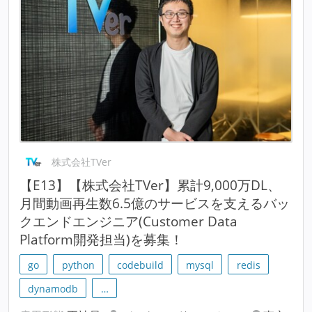
株式会社TVer
【E13】【株式会社TVer】累計9,000万DL、
月間動画再生数6.5億のサービスを支えるバッ
クエンドエンジニア(Customer Data
Platform開発担当)を募集！
go
python
codebuild
mysql
redis
dynamodb
…