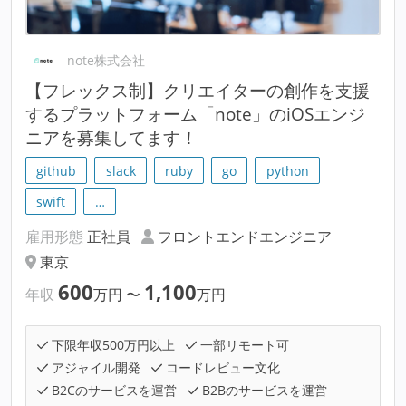
note株式会社
【フレックス制】クリエイターの創作を支援
するプラットフォーム「note」のiOSエンジ
ニアを募集してます！
github
slack
ruby
go
python
swift
…
雇用形態
正社員
フロントエンドエンジニア
東京
600
1,100
年収
万円
〜
万円
下限年収500万円以上
一部リモート可
アジャイル開発
コードレビュー文化
B2Cのサービスを運営
B2Bのサービスを運営