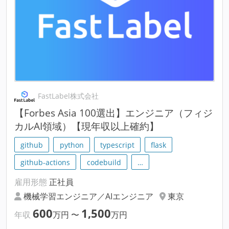
FastLabel株式会社
【Forbes Asia 100選出】エンジニア（フィジ
カルAI領域）【現年収以上確約】
github
python
typescript
flask
github-actions
codebuild
…
雇用形態
正社員
機械学習エンジニア／AIエンジニア
東京
600
1,500
年収
万円
〜
万円