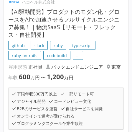
ハコベル株式会社
【AI駆動開発】プロダクトのモダン化・グロ
ースをAIで加速させるフルサイクルエンジニ
ア募集！｜物流SaaS【リモート・フレック
ス・自社開発】
github
slack
ruby
typescript
ruby-on-rails
codebuild
…
雇用形態
正社員
バックエンドエンジニア
東京
600
1,200
年収
万円
〜
万円
下限年収500万円以上
一部リモート可
アジャイル開発
コードレビュー文化
B2Bのサービスを運営
自社サービスを開発
オンラインで選考が受けられる
プログラミングスクール卒業生歓迎