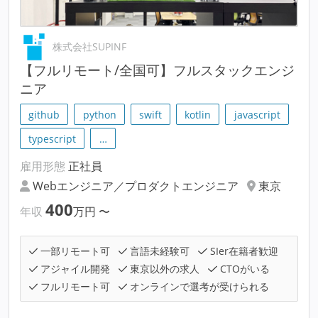
株式会社SUPINF
【フルリモート/全国可】フルスタックエンジ
ニア
github
python
swift
kotlin
javascript
typescript
…
雇用形態
正社員
Webエンジニア／プロダクトエンジニア
東京
400
年収
万円
〜
一部リモート可
言語未経験可
SIer在籍者歓迎
アジャイル開発
東京以外の求人
CTOがいる
フルリモート可
オンラインで選考が受けられる