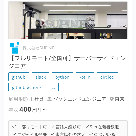
株式会社SUPINF
【フルリモート/全国可】サーバーサイドエン
ジニア
github
slack
python
kotlin
circleci
github-actions
…
雇用形態
正社員
バックエンドエンジニア
東京
400
年収
万円
〜
一部リモート可
言語未経験可
SIer在籍者歓迎
アジャイル開発
東京以外の求人
CTOがいる