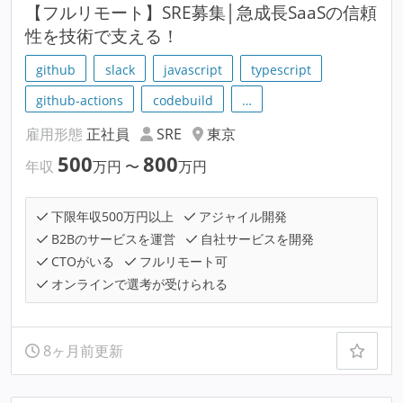
【フルリモート】SRE募集│急成長SaaSの信頼
性を技術で支える！
github
slack
javascript
typescript
github-actions
codebuild
…
雇用形態
正社員
SRE
東京
500
800
年収
万円
〜
万円
下限年収500万円以上
アジャイル開発
B2Bのサービスを運営
自社サービスを開発
CTOがいる
フルリモート可
オンラインで選考が受けられる
8ヶ月前更新