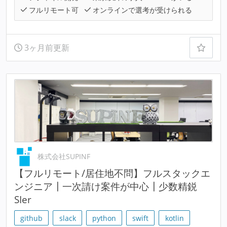
フルリモート可
オンラインで選考が受けられる
3ヶ月前更新
株式会社SUPINF
【フルリモート/居住地不問】フルスタックエ
ンジニア┃一次請け案件が中心┃少数精鋭
SIer
github
slack
python
swift
kotlin