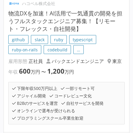
ハコベル株式会社
物流DXを加速！AI活用で一気通貫の開発を担
うフルスタックエンジニア募集！【リモー
ト・フレックス・自社開発】
github
slack
ruby
typescript
ruby-on-rails
codebuild
…
雇用形態
正社員
バックエンドエンジニア
東京
600
1,200
年収
万円
〜
万円
下限年収500万円以上
一部リモート可
アジャイル開発
コードレビュー文化
B2Bのサービスを運営
自社サービスを開発
オンラインで選考が受けられる
プログラミングスクール卒業生歓迎