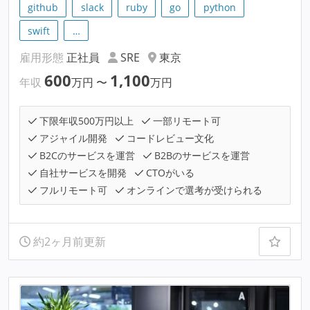
github
slack
ruby
go
python
swift
…
雇用形態
正社員
SRE
東京
600
1,100
年収
万円
〜
万円
下限年収500万円以上
一部リモート可
アジャイル開発
コードレビュー文化
B2Cのサービスを運営
B2Bのサービスを運営
自社サービスを開発
CTOがいる
フルリモート可
オンラインで選考が受けられる
約2ヶ月前更新