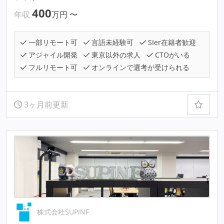
400
年収
万円
〜
一部リモート可
言語未経験可
SIer在籍者歓迎
アジャイル開発
東京以外の求人
CTOがいる
フルリモート可
オンラインで選考が受けられる
3ヶ月前更新
株式会社SUPINF