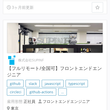
3ヶ月前更新
株式会社SUPINF
【フルリモート/全国可】フロントエンドエン
ジニア
github
slack
javascript
typescript
circleci
github-actions
…
雇用形態
正社員
フロントエンドエンジニア
東京