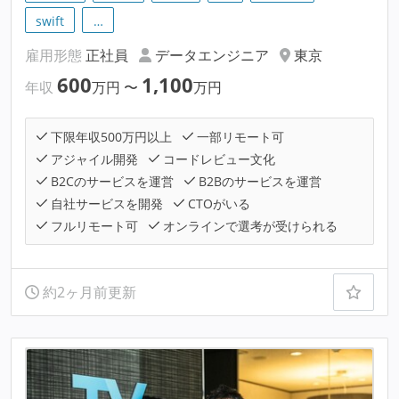
swift
…
雇用形態
正社員
データエンジニア
東京
600
1,100
年収
万円
〜
万円
下限年収500万円以上
一部リモート可
アジャイル開発
コードレビュー文化
B2Cのサービスを運営
B2Bのサービスを運営
自社サービスを開発
CTOがいる
フルリモート可
オンラインで選考が受けられる
約2ヶ月前更新