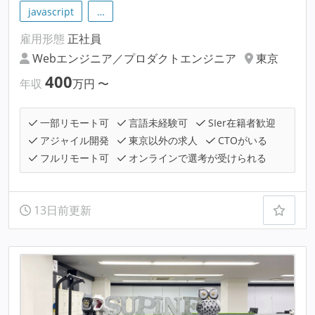
javascript
…
雇用形態
正社員
Webエンジニア／プロダクトエンジニア
東京
400
年収
万円
〜
一部リモート可
言語未経験可
SIer在籍者歓迎
アジャイル開発
東京以外の求人
CTOがいる
フルリモート可
オンラインで選考が受けられる
13日前更新