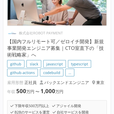
株式会社ROBOT PAYMENT
【国内フルリモート可／ゼロイチ開発】新規
事業開発エンジニア募集｜CTO室直下の「技
術戦略家」へ
github
slack
javascript
typescript
github-actions
codebuild
…
雇用形態
正社員
バックエンドエンジニア
東京
500
1,000
年収
万円
〜
万円
下限年収500万円以上
アジャイル開発
B2Bのサービスを運営
自社サービスを開発