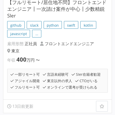
【フルリモート/居住地不問】フロントエンド
エンジニア┃一次請け案件が中心┃少数精鋭
SIer
github
slack
python
swift
kotlin
javascript
…
雇用形態
正社員
フロントエンドエンジニア
東京
400
年収
万円
〜
一部リモート可
言語未経験可
SIer在籍者歓迎
アジャイル開発
東京以外の求人
CTOがいる
フルリモート可
オンラインで選考が受けられる
13日前更新