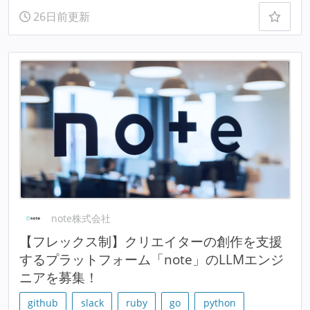
26日前更新
note株式会社
【フレックス制】クリエイターの創作を支援
するプラットフォーム「note」のLLMエンジ
ニアを募集！
github
slack
ruby
go
python