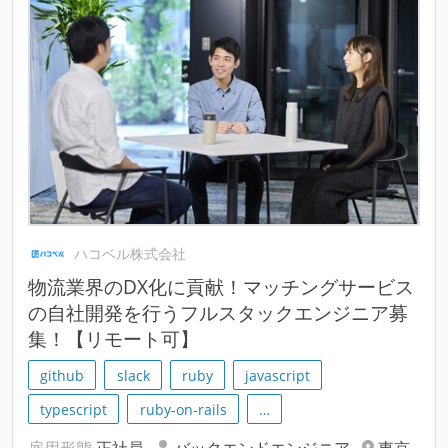
ハコベル株式会社
物流業界のDX化に貢献！マッチングサービス
の自社開発を行うフルスタックエンジニア募
集！【リモート可】
github
slack
ruby
javascript
typescript
ruby-on-rails
…