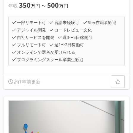
350
500
年収
万円
〜
万円
一部リモート可
言語未経験可
SIer在籍者歓迎
アジャイル開発
コードレビュー文化
自社サービスを開発
週3〜5日稼働可
フルリモート可
週1〜2日稼働可
オンラインで選考が受けられる
プログラミングスクール卒業生歓迎
約1年前更新