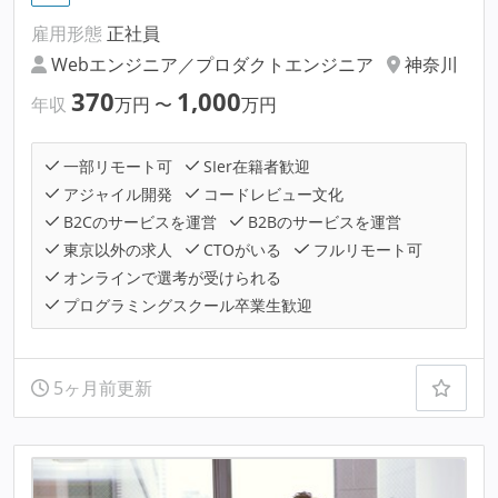
雇用形態
正社員
Webエンジニア／プロダクトエンジニア
神奈川
370
1,000
年収
万円
〜
万円
一部リモート可
SIer在籍者歓迎
アジャイル開発
コードレビュー文化
B2Cのサービスを運営
B2Bのサービスを運営
東京以外の求人
CTOがいる
フルリモート可
オンラインで選考が受けられる
プログラミングスクール卒業生歓迎
5ヶ月前更新