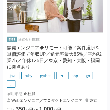
株式会社ESES
開発エンジニア◆リモート可能／案件選択&
単価評価で年収UP／還元率最大85%／平均残
業7h／年休126日／東京・愛知・大阪・福岡
に拠点あり
java
ruby
python
c#
php
go
…
雇用形態
正社員
Webエンジニア／プロダクトエンジニア
東京
350
1,000
年収
万円
〜
万円