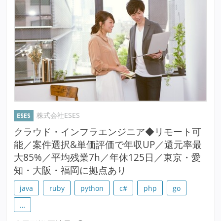
株式会社ESES
クラウド・インフラエンジニア◆リモート可
能／案件選択&単価評価で年収UP／還元率最
大85%／平均残業7h／年休125日／東京・愛
知・大阪・福岡に拠点あり
java
ruby
python
c#
php
go
…