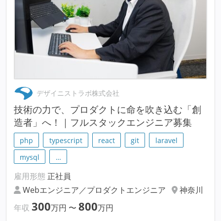
デザイニストラボ株式会社
技術の力で、プロダクトに命を吹き込む「創
造者」へ！｜フルスタックエンジニア募集
php
typescript
react
git
laravel
mysql
…
雇用形態
正社員
Webエンジニア／プロダクトエンジニア
神奈川
300
800
年収
万円
〜
万円