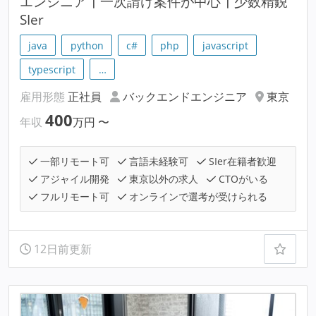
エンジニア┃一次請け案件が中心┃少数精鋭
SIer
java
python
c#
php
javascript
typescript
…
雇用形態
正社員
バックエンドエンジニア
東京
400
年収
万円
〜
一部リモート可
言語未経験可
SIer在籍者歓迎
アジャイル開発
東京以外の求人
CTOがいる
フルリモート可
オンラインで選考が受けられる
12日前更新