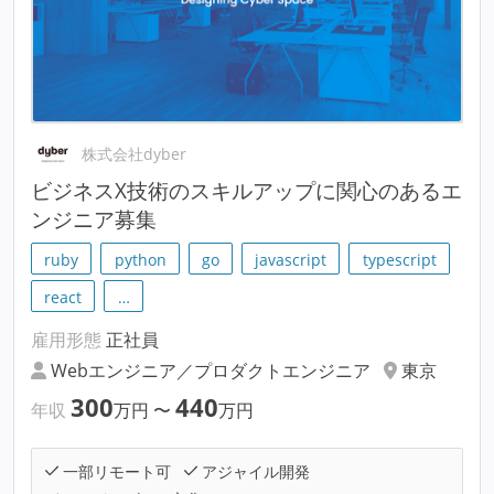
株式会社dyber
ビジネスX技術のスキルアップに関心のあるエ
ンジニア募集
ruby
python
go
javascript
typescript
react
…
雇用形態
正社員
Webエンジニア／プロダクトエンジニア
東京
300
440
年収
万円
〜
万円
一部リモート可
アジャイル開発