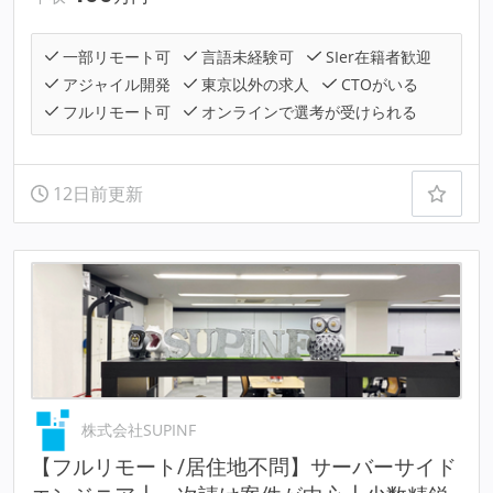
一部リモート可
言語未経験可
SIer在籍者歓迎
アジャイル開発
東京以外の求人
CTOがいる
フルリモート可
オンラインで選考が受けられる
12日前更新
株式会社SUPINF
【フルリモート/居住地不問】サーバーサイド