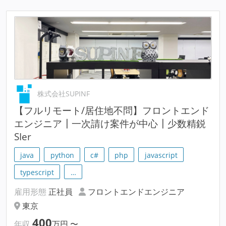
株式会社SUPINF
【フルリモート/居住地不問】フロントエンド
エンジニア┃一次請け案件が中心┃少数精鋭
SIer
java
python
c#
php
javascript
typescript
…
雇用形態
正社員
フロントエンドエンジニア
東京
400
年収
万円
〜