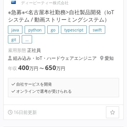
ディーピーティー株式会社
※急募※<名古屋本社勤務>自社製品開発（IoT
システム / 動画ストリーミングシステム）
java
python
go
typescript
swift
git
…
雇用形態
正社員
組み込み・IoT・ハードウェアエンジニア
愛知
400
650
年収
万円
〜
万円
自社サービスを開発
オンラインで選考が受けられる
16日前更新