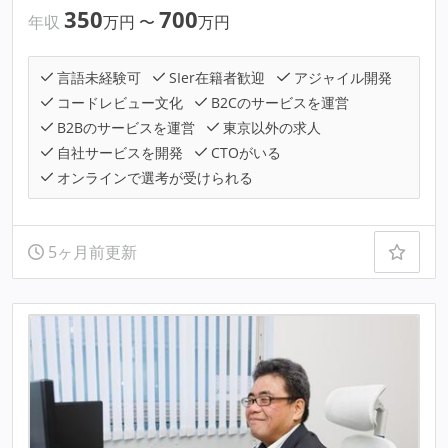
350
700
年収
万円
〜
万円
言語未経験可
SIer在籍者歓迎
アジャイル開発
コードレビュー文化
B2Cのサービスを運営
B2Bのサービスを運営
東京以外の求人
自社サービスを開発
CTOがいる
オンラインで選考が受けられる
5ヶ月前更新