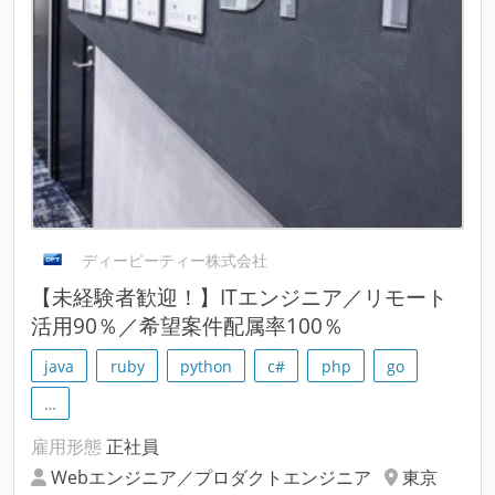
ディーピーティー株式会社
【未経験者歓迎！】ITエンジニア／リモート
活用90％／希望案件配属率100％
java
ruby
python
c#
php
go
…
雇用形態
正社員
Webエンジニア／プロダクトエンジニア
東京