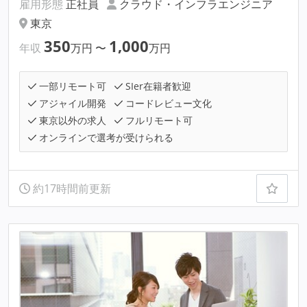
雇用形態
正社員
クラウド・インフラエンジニア
東京
350
1,000
年収
万円
〜
万円
一部リモート可
SIer在籍者歓迎
アジャイル開発
コードレビュー文化
東京以外の求人
フルリモート可
オンラインで選考が受けられる
約17時間前更新