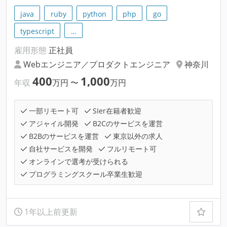
java
ruby
python
php
go
typescript
…
雇用形態
正社員
Webエンジニア／プロダクトエンジニア
神奈川
400
1,000
年収
万円
〜
万円
一部リモート可
SIer在籍者歓迎
アジャイル開発
B2Cのサービスを運営
B2Bのサービスを運営
東京以外の求人
自社サービスを開発
フルリモート可
オンラインで選考が受けられる
プログラミングスクール卒業生歓迎
1年以上前更新