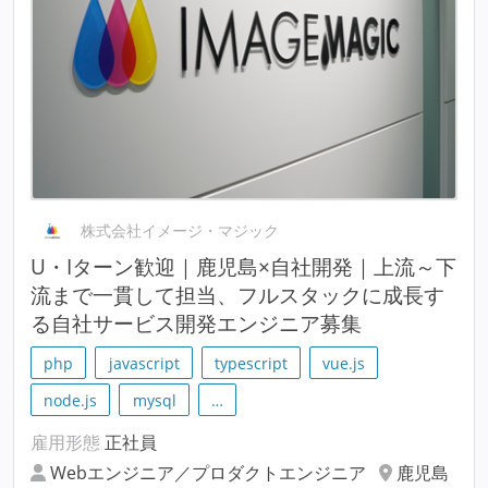
株式会社イメージ・マジック
U・Iターン歓迎｜鹿児島×自社開発｜上流～下
流まで一貫して担当、フルスタックに成長す
る自社サービス開発エンジニア募集
php
javascript
typescript
vue.js
node.js
mysql
…
雇用形態
正社員
Webエンジニア／プロダクトエンジニア
鹿児島