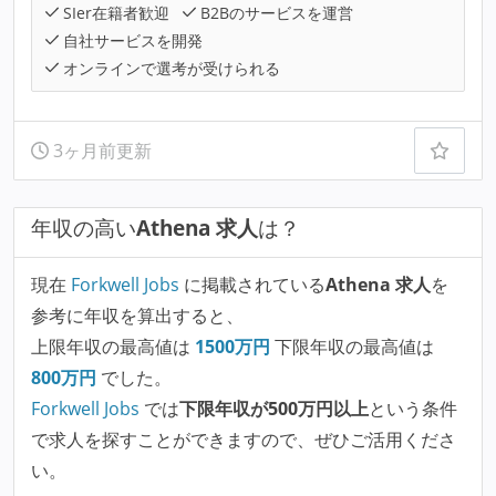
SIer在籍者歓迎
B2Bのサービスを運営
自社サービスを開発
オンラインで選考が受けられる
3ヶ月前更新
年収の高い
Athena 求人
は？
現在
Forkwell Jobs
に掲載されている
Athena 求人
を
参考に年収を算出すると、
上限年収の最高値は
1500
万円
下限年収の最高値は
800
万円
でした。
Forkwell Jobs
では
下限年収が500万円以上
という条件
で求人を探すことができますので、ぜひご活用くださ
い。