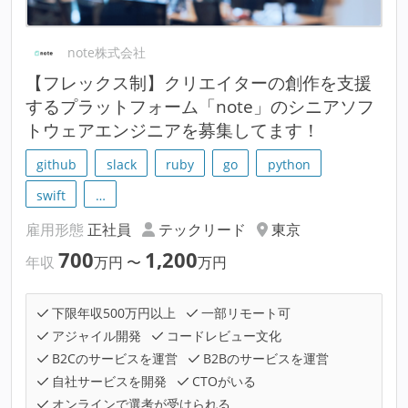
note株式会社
【フレックス制】クリエイターの創作を支援
するプラットフォーム「note」のシニアソフ
トウェアエンジニアを募集してます！
github
slack
ruby
go
python
swift
…
雇用形態
正社員
テックリード
東京
700
1,200
年収
万円
〜
万円
下限年収500万円以上
一部リモート可
アジャイル開発
コードレビュー文化
B2Cのサービスを運営
B2Bのサービスを運営
自社サービスを開発
CTOがいる
オンラインで選考が受けられる