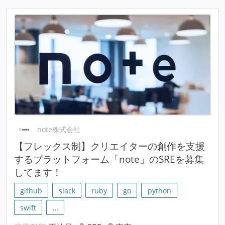
note株式会社
【フレックス制】クリエイターの創作を支援
するプラットフォーム「note」のSREを募集
してます！
github
slack
ruby
go
python
swift
…