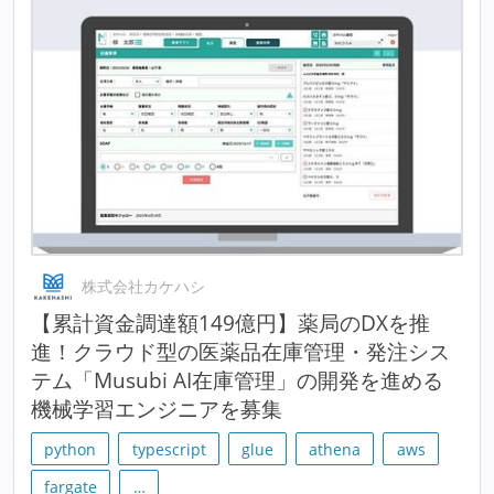
株式会社カケハシ
【累計資金調達額149億円】薬局のDXを推
進！クラウド型の医薬品在庫管理・発注シス
テム「Musubi AI在庫管理」の開発を進める
機械学習エンジニアを募集
python
typescript
glue
athena
aws
fargate
…