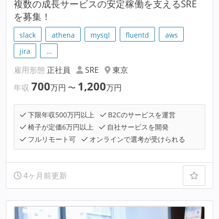
複数の成長サービスの安定稼働を支えるSRE
を募集！
slack
athena
mysql
fluentd
aws
jira
…
雇用形態
正社員
SRE
東京
700
1,200
年収
万円
〜
万円
下限年収500万円以上
B2Cのサービスを運営
椅子が定価6万円以上
自社サービスを開発
フルリモート可
オンラインで選考が受けられる
4ヶ月前更新