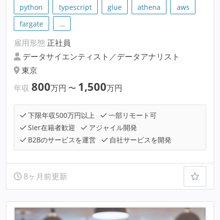
python
typescript
glue
athena
aws
fargate
…
雇用形態
正社員
データサイエンティスト／データアナリスト
東京
800
1,500
年収
万円
〜
万円
下限年収500万円以上
一部リモート可
SIer在籍者歓迎
アジャイル開発
B2Bのサービスを運営
自社サービスを開発
8ヶ月前更新