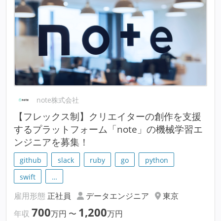
note株式会社
【フレックス制】クリエイターの創作を支援
するプラットフォーム「note」の機械学習エ
ンジニアを募集！
github
slack
ruby
go
python
swift
…
雇用形態
正社員
データエンジニア
東京
700
1,200
年収
万円
〜
万円