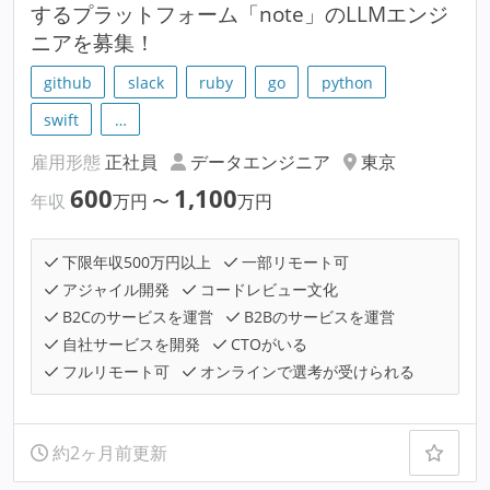
するプラットフォーム「note」のLLMエンジ
ニアを募集！
github
slack
ruby
go
python
swift
…
雇用形態
正社員
データエンジニア
東京
600
1,100
年収
万円
〜
万円
下限年収500万円以上
一部リモート可
アジャイル開発
コードレビュー文化
B2Cのサービスを運営
B2Bのサービスを運営
自社サービスを開発
CTOがいる
フルリモート可
オンラインで選考が受けられる
約2ヶ月前更新