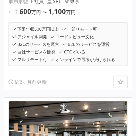
雇用形態
正社員
SRE
東京
600
1,100
年収
万円
〜
万円
下限年収500万円以上
一部リモート可
アジャイル開発
コードレビュー文化
B2Cのサービスを運営
B2Bのサービスを運営
自社サービスを開発
CTOがいる
フルリモート可
オンラインで選考が受けられる
約2ヶ月前更新