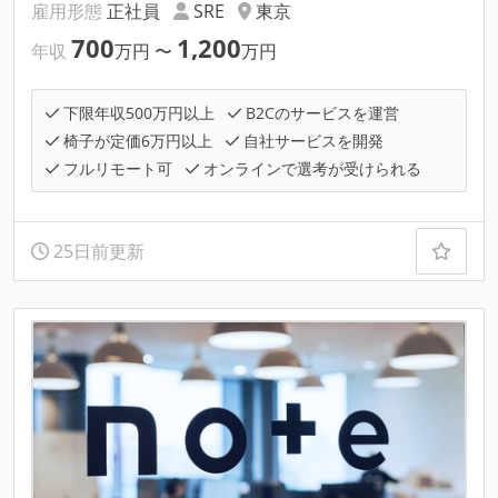
雇用形態
正社員
SRE
東京
700
1,200
年収
万円
〜
万円
下限年収500万円以上
B2Cのサービスを運営
椅子が定価6万円以上
自社サービスを開発
フルリモート可
オンラインで選考が受けられる
25日前更新