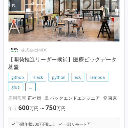
株式会社JMDC
【開発推進リーダー候補】医療ビッグデータ
基盤
github
slack
python
ecs
lambda
glue
…
雇用形態
正社員
バックエンドエンジニア
東京
600
750
年収
万円
〜
万円
下限年収500万円以上
一部リモート可