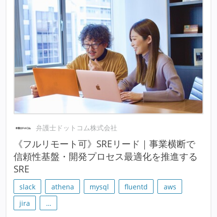
弁護士ドットコム株式会社
《フルリモート可》SREリード｜事業横断で
信頼性基盤・開発プロセス最適化を推進する
SRE
slack
athena
mysql
fluentd
aws
jira
…