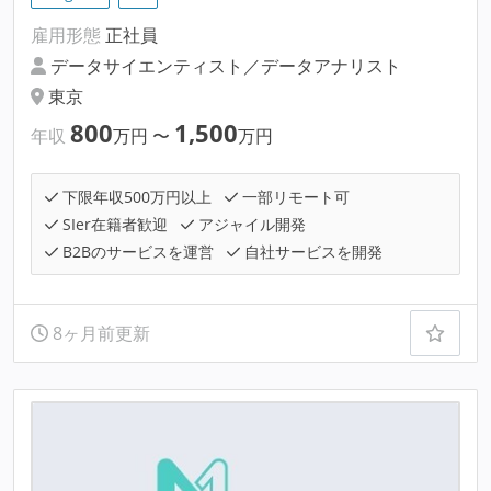
雇用形態
正社員
データサイエンティスト／データアナリスト
東京
800
1,500
年収
万円
〜
万円
下限年収500万円以上
一部リモート可
SIer在籍者歓迎
アジャイル開発
B2Bのサービスを運営
自社サービスを開発
8ヶ月前更新