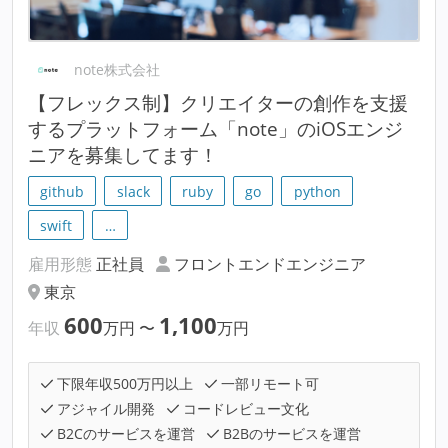
note株式会社
【フレックス制】クリエイターの創作を支援
するプラットフォーム「note」のiOSエンジ
ニアを募集してます！
github
slack
ruby
go
python
swift
…
雇用形態
正社員
フロントエンドエンジニア
東京
600
1,100
年収
万円
〜
万円
下限年収500万円以上
一部リモート可
アジャイル開発
コードレビュー文化
B2Cのサービスを運営
B2Bのサービスを運営