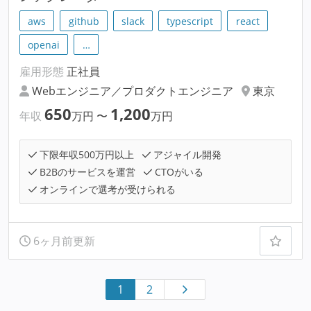
aws
github
slack
typescript
react
openai
…
雇用形態
正社員
Webエンジニア／プロダクトエンジニア
東京
650
1,200
年収
万円
〜
万円
下限年収500万円以上
アジャイル開発
B2Bのサービスを運営
CTOがいる
オンラインで選考が受けられる
6ヶ月前更新
1
2