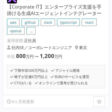
【Corporate IT】エンタープライズ支援を手
掛ける生成AIエージェントインテグレーター
aws
github
slack
typescript
react
openai
…
雇用形態
正社員
社内SE／コーポレートエンジニア
東京
800
1,200
年収
万円
〜
万円
下限年収500万円以上
アジャイル開発
椅子が定価6万円以上
B2Bのサービスを運営
CTOがいる
オンラインで選考が受けられる
6ヶ月前更新