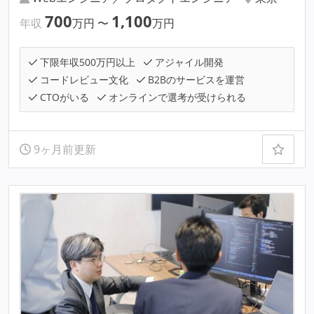
700
1,100
年収
万円
〜
万円
下限年収500万円以上
アジャイル開発
コードレビュー文化
B2Bのサービスを運営
CTOがいる
オンラインで選考が受けられる
9ヶ月前更新