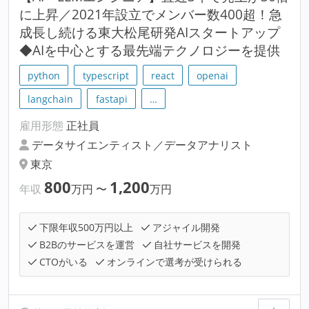
に上昇／2021年設立でメンバー数400超！急
成長し続ける東大松尾研発AIスタートアップ
◆AIを中心とする最先端テクノロジーを提供
python
typescript
react
openai
langchain
fastapi
…
雇用形態
正社員
データサイエンティスト／データアナリスト
東京
800
1,200
年収
万円
〜
万円
下限年収500万円以上
アジャイル開発
B2Bのサービスを運営
自社サービスを開発
CTOがいる
オンラインで選考が受けられる