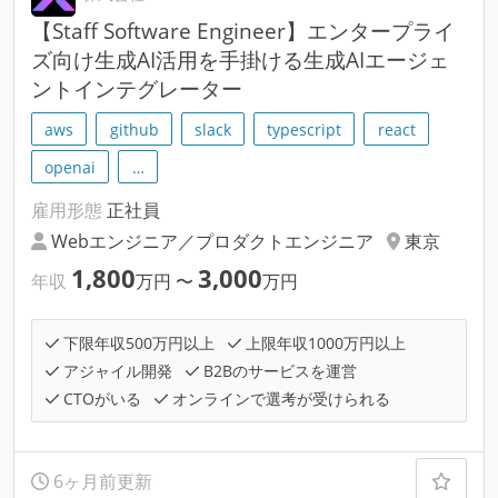
【Staff Software Engineer】エンタープライ
ズ向け生成AI活用を手掛ける生成AIエージェ
ントインテグレーター
aws
github
slack
typescript
react
openai
…
雇用形態
正社員
Webエンジニア／プロダクトエンジニア
東京
1,800
3,000
年収
万円
〜
万円
下限年収500万円以上
上限年収1000万円以上
アジャイル開発
B2Bのサービスを運営
CTOがいる
オンラインで選考が受けられる
6ヶ月前更新