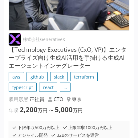
株式会社GenerativeX
【Technology Executives (CxO, VP)】エンタ
ープライズ向け生成AI活用を手掛ける生成AI
エージェントインテグレーター
aws
github
slack
terraform
typescript
react
…
雇用形態
正社員
CTO
東京
2,200
5,000
年収
万円
〜
万円
下限年収500万円以上
上限年収1000万円以上
アジャイル開発
B2Bのサービスを運営