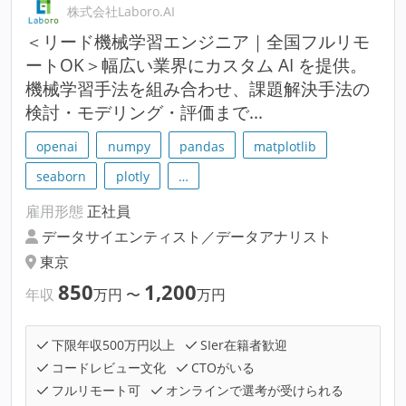
株式会社Laboro.AI
＜リード機械学習エンジニア｜全国フルリモ
ートOK＞幅広い業界にカスタム AI を提供。
機械学習手法を組み合わせ、課題解決手法の
検討・モデリング・評価まで...
openai
numpy
pandas
matplotlib
seaborn
plotly
…
雇用形態
正社員
データサイエンティスト／データアナリスト
東京
850
1,200
年収
万円
〜
万円
下限年収500万円以上
SIer在籍者歓迎
コードレビュー文化
CTOがいる
フルリモート可
オンラインで選考が受けられる