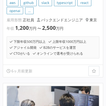
aws
github
slack
typescript
react
openai
…
雇用形態
正社員
バックエンドエンジニア
東京
1,200
2,500
年収
万円
〜
万円
下限年収500万円以上
上限年収1000万円以上
アジャイル開発
B2Bのサービスを運営
CTOがいる
オンラインで選考が受けられる
6ヶ月前更新