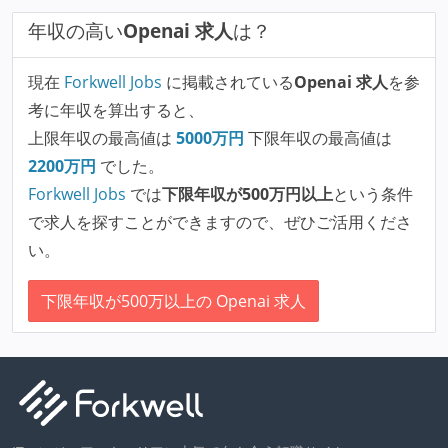
年収の高い
Openai 求人
は？
現在
Forkwell Jobs
に掲載されている
Openai 求人
を参
考に年収を算出すると、
上限年収の最高値は
5000
万円
下限年収の最高値は
2200
万円
でした。
Forkwell Jobs
では
下限年収が500万円以上
という条件
で求人を探すことができますので、ぜひご活用くださ
い。
下限年収が500万以上の Openai 求人