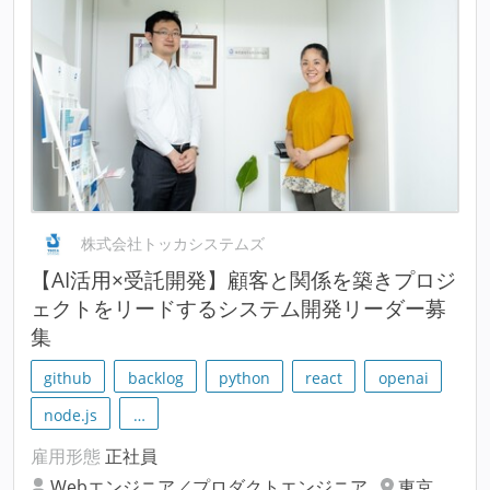
株式会社トッカシステムズ
【AI活用×受託開発】顧客と関係を築きプロジ
ェクトをリードするシステム開発リーダー募
集
github
backlog
python
react
openai
node.js
…
雇用形態
正社員
Webエンジニア／プロダクトエンジニア
東京