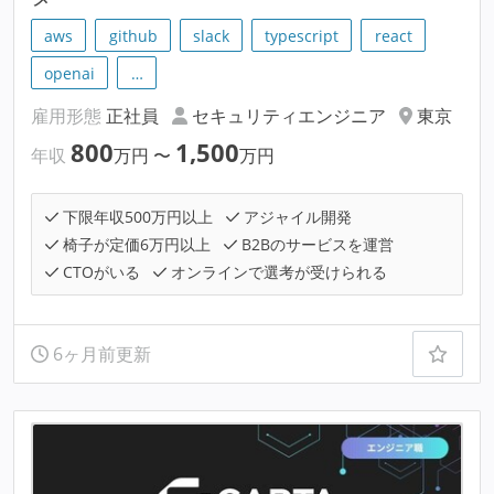
aws
github
slack
typescript
react
openai
…
雇用形態
正社員
セキュリティエンジニア
東京
800
1,500
年収
万円
〜
万円
下限年収500万円以上
アジャイル開発
椅子が定価6万円以上
B2Bのサービスを運営
CTOがいる
オンラインで選考が受けられる
6ヶ月前更新