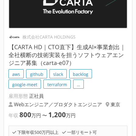
株式会社CARTA HOLDINGS
【CARTA HD｜CTO直下】生成AI×事業創出｜
全社横断の技術実装を担うソフトウェアエン
ジニア募集（carta-e07）
aws
github
slack
backlog
google-meet
terraform
…
雇用形態
正社員
Webエンジニア／プロダクトエンジニア
東京
800
1,200
年収
万円
〜
万円
下限年収500万円以上
一部リモート可