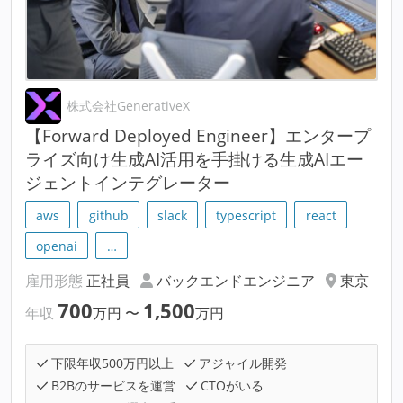
株式会社GenerativeX
【Forward Deployed Engineer】エンタープ
ライズ向け生成AI活用を手掛ける生成AIエー
ジェントインテグレーター
aws
github
slack
typescript
react
openai
…
雇用形態
正社員
バックエンドエンジニア
東京
700
1,500
年収
万円
〜
万円
下限年収500万円以上
アジャイル開発
B2Bのサービスを運営
CTOがいる