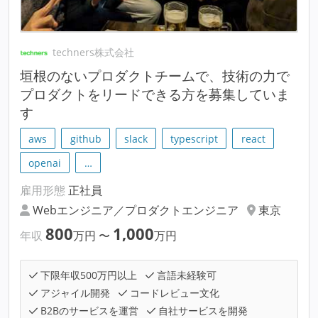
techners株式会社
垣根のないプロダクトチームで、技術の力で
プロダクトをリードできる方を募集していま
す
aws
github
slack
typescript
react
openai
…
雇用形態
正社員
Webエンジニア／プロダクトエンジニア
東京
800
1,000
年収
万円
〜
万円
下限年収500万円以上
言語未経験可
アジャイル開発
コードレビュー文化
B2Bのサービスを運営
自社サービスを開発