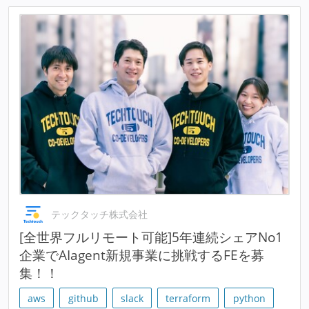
テックタッチ株式会社
[全世界フルリモート可能]5年連続シェアNo1
企業でAIagent新規事業に挑戦するFEを募
集！！
aws
github
slack
terraform
python