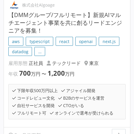
株式会社Algoage
【DMMグループ/フルリモート】新規AIマル
チエージェント事業を共に創るリードエンジ
ニアを募集！
aws
typescript
react
openai
next.js
datadog
…
雇用形態
正社員
テックリード
東京
700
1,200
年収
万円
〜
万円
下限年収500万円以上
アジャイル開発
コードレビュー文化
B2Bのサービスを運営
自社サービスを開発
CTOがいる
フルリモート可
オンラインで選考が受けられる