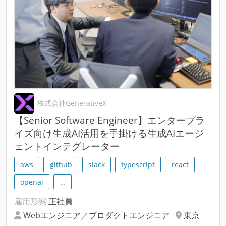
株式会社GenerativeX
【Senior Software Engineer】エンタープラ
イズ向け生成AI活用を手掛ける生成AIエージ
ェントインテグレーター
aws
github
slack
typescript
react
openai
…
雇用形態
正社員
Webエンジニア／プロダクトエンジニア
東京