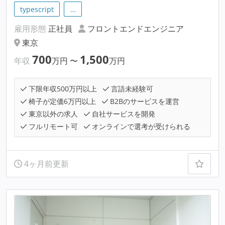
typescript
…
雇用形態
正社員
フロントエンドエンジニア
東京
700
1,500
年収
万円
〜
万円
下限年収500万円以上
言語未経験可
椅子が定価6万円以上
B2Bのサービスを運営
東京以外の求人
自社サービスを開発
フルリモート可
オンラインで選考が受けられる
4ヶ月前更新