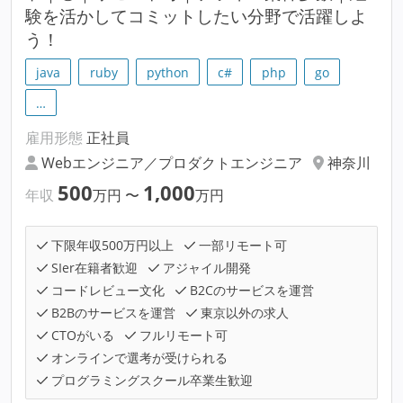
験を活かしてコミットしたい分野で活躍しよ
う！
java
ruby
python
c#
php
go
…
雇用形態
正社員
Webエンジニア／プロダクトエンジニア
神奈川
500
1,000
年収
万円
〜
万円
下限年収500万円以上
一部リモート可
SIer在籍者歓迎
アジャイル開発
コードレビュー文化
B2Cのサービスを運営
B2Bのサービスを運営
東京以外の求人
CTOがいる
フルリモート可
オンラインで選考が受けられる
プログラミングスクール卒業生歓迎