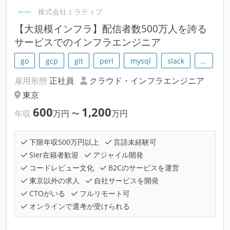
株式会社ミラティブ
【大規模インフラ】配信者数500万人を誇る
サービスでのインフラエンジニア
go
gcp
git
perl
mysql
slack
…
雇用形態
正社員
クラウド・インフラエンジニア
東京
600
1,200
年収
万円
〜
万円
下限年収500万円以上
言語未経験可
SIer在籍者歓迎
アジャイル開発
コードレビュー文化
B2Cのサービスを運営
東京以外の求人
自社サービスを開発
CTOがいる
フルリモート可
オンラインで選考が受けられる