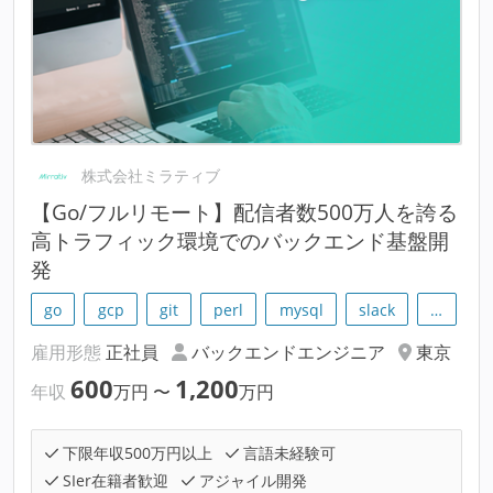
株式会社ミラティブ
【Go/フルリモート】配信者数500万人を誇る
高トラフィック環境でのバックエンド基盤開
発
go
gcp
git
perl
mysql
slack
…
雇用形態
正社員
バックエンドエンジニア
東京
600
1,200
年収
万円
〜
万円
下限年収500万円以上
言語未経験可
SIer在籍者歓迎
アジャイル開発