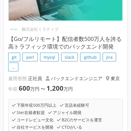
株式会社ミラティブ
【Go/フルリモート】配信者数500万人を誇る
高トラフィック環境でのバックエンド開発
git
perl
mysql
slack
github
jira
…
雇用形態
正社員
バックエンドエンジニア
東京
600
1,200
年収
万円
〜
万円
下限年収500万円以上
言語未経験可
SIer在籍者歓迎
アジャイル開発
コードレビュー文化
B2Cのサービスを運営
自社サービスを開発
CTOがいる