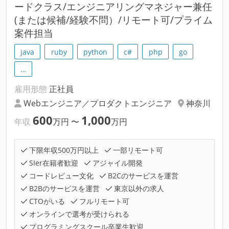
ードクラス/エンジニアリングマネジャー兼任
(または候補/経験不問）/リモート可/プライム
案件担当
java
ruby
python
c#
php
go
…
雇用形態
正社員
Webエンジニア／プロダクトエンジニア
神奈川
600
1,000
年収
万円
〜
万円
下限年収500万円以上
一部リモート可
SIer在籍者歓迎
アジャイル開発
コードレビュー文化
B2Cのサービスを運営
B2Bのサービスを運営
東京以外の求人
CTOがいる
フルリモート可
オンラインで選考が受けられる
プログラミングスクール卒業生歓迎