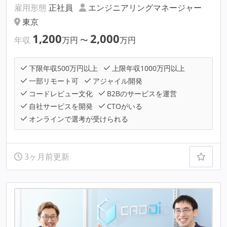
雇用形態
正社員
エンジニアリングマネージャー
東京
1,200
2,000
年収
万円
〜
万円
下限年収500万円以上
上限年収1000万円以上
一部リモート可
アジャイル開発
コードレビュー文化
B2Bのサービスを運営
自社サービスを開発
CTOがいる
オンラインで選考が受けられる
3ヶ月前更新