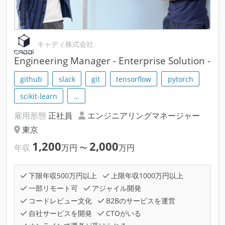
キャディ株式会社
Engineering Manager - Enterprise Solution -
github
slack
git
tensorflow
pytorch
scikit-learn
…
雇用形態
正社員
エンジニアリングマネージャー
東京
1,200
2,000
年収
万円
〜
万円
下限年収500万円以上
上限年収1000万円以上
一部リモート可
アジャイル開発
コードレビュー文化
B2Bのサービスを運営
自社サービスを開発
CTOがいる