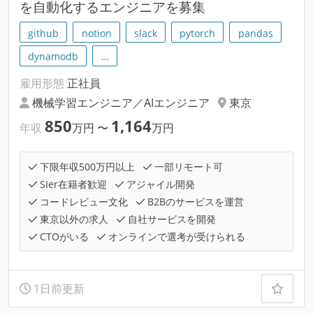
を自動化するエンジニアを募集
github
notion
slack
pytorch
pandas
dynamodb
…
雇用形態
正社員
機械学習エンジニア／AIエンジニア
東京
850
1,164
年収
万円
〜
万円
下限年収500万円以上
一部リモート可
SIer在籍者歓迎
アジャイル開発
コードレビュー文化
B2Bのサービスを運営
東京以外の求人
自社サービスを開発
CTOがいる
オンラインで選考が受けられる
1日前更新