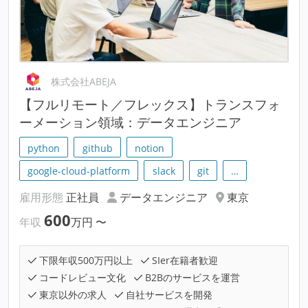
株式会社ABEJA
【フルリモート／フレックス】トランスフォ
ーメーション領域：データエンジニア
python
github
notion
google-cloud-platform
slack
git
…
雇用形態
正社員
データエンジニア
東京
600
年収
万円
〜
下限年収500万円以上
SIer在籍者歓迎
コードレビュー文化
B2Bのサービスを運営
東京以外の求人
自社サービスを開発