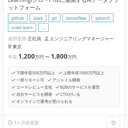
ットフォーム
github
slack
git
tensorflow
pytorch
scikit-learn
…
雇用形態
正社員
エンジニアリングマネージャー
東京
1,200
1,800
年収
万円
〜
万円
下限年収500万円以上
上限年収1000万円以上
一部リモート可
アジャイル開発
コードレビュー文化
B2Bのサービスを運営
自社サービスを開発
CTOがいる
オンラインで選考が受けられる
3ヶ月前更新