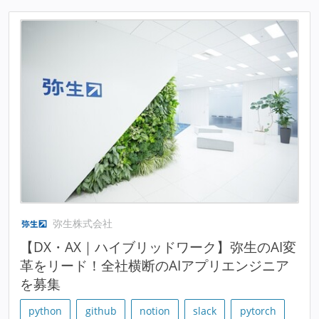
弥生株式会社
【DX・AX｜ハイブリッドワーク】弥生のAI変
革をリード！全社横断のAIアプリエンジニア
を募集
python
github
notion
slack
pytorch