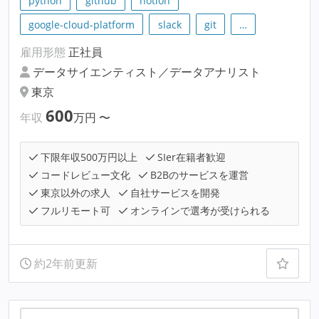
python
github
notion
google-cloud-platform
slack
git
…
雇用形態
正社員
データサイエンティスト／データアナリスト
東京
600
年収
万円
〜
下限年収500万円以上
SIer在籍者歓迎
コードレビュー文化
B2Bのサービスを運営
東京以外の求人
自社サービスを開発
フルリモート可
オンラインで選考が受けられる
約2年前更新