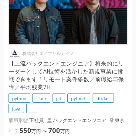
株式会社エイプリルナイツ
【上流バックエンドエンジニア】将来的にリ
ーダーとしてAI技術を活かした新規事業に挑
戦できます！リモート案件多数／前職給与保
障／平均残業7H
python
slack
git
pytorch
docker
java
…
雇用形態
正社員
バックエンドエンジニア
東京
550
700
年収
万円
〜
万円