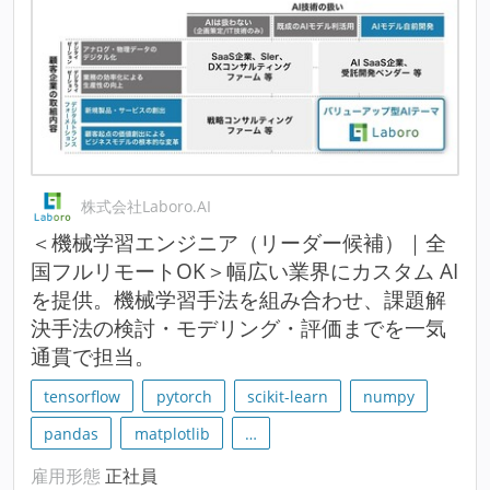
株式会社Laboro.AI
＜機械学習エンジニア（リーダー候補）｜全
国フルリモートOK＞幅広い業界にカスタム AI
を提供。機械学習手法を組み合わせ、課題解
決手法の検討・モデリング・評価までを一気
通貫で担当。
tensorflow
pytorch
scikit-learn
numpy
pandas
matplotlib
…
雇用形態
正社員