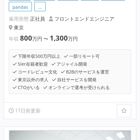
pandas
…
雇用形態
正社員
フロントエンドエンジニア
東京
800
1,300
年収
万円
〜
万円
下限年収500万円以上
一部リモート可
SIer在籍者歓迎
アジャイル開発
コードレビュー文化
B2Bのサービスを運営
東京以外の求人
自社サービスを開発
CTOがいる
オンラインで選考が受けられる
17日前更新