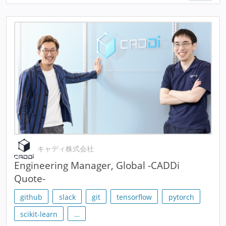
キャディ株式会社
Engineering Manager, Global -CADDi
Quote-
github
slack
git
tensorflow
pytorch
scikit-learn
…