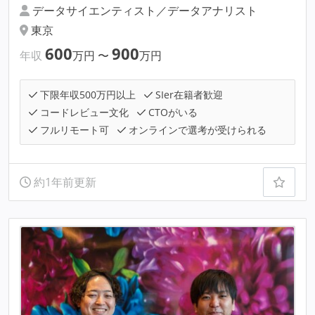
データサイエンティスト／データアナリスト
東京
600
900
年収
万円
〜
万円
下限年収500万円以上
SIer在籍者歓迎
コードレビュー文化
CTOがいる
フルリモート可
オンラインで選考が受けられる
約1年前更新