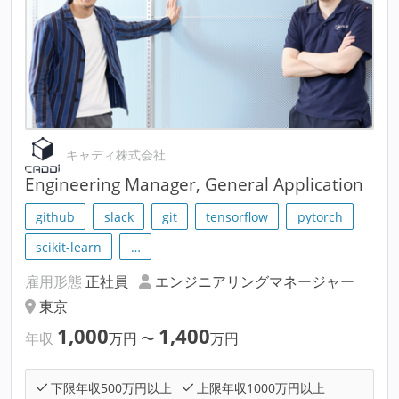
キャディ株式会社
Engineering Manager, General Application
github
slack
git
tensorflow
pytorch
scikit-learn
…
雇用形態
正社員
エンジニアリングマネージャー
東京
1,000
1,400
年収
万円
〜
万円
下限年収500万円以上
上限年収1000万円以上