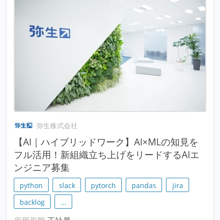
弥生株式会社
【AI｜ハイブリッドワーク】AI×MLの知見を
フル活用！新組織立ち上げをリードするAIエ
ンジニア募集
python
slack
pytorch
pandas
jira
backlog
…