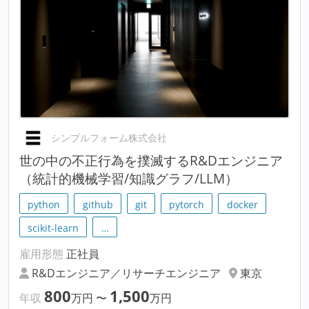
シンプルフォーム株式会社
世の中の不正行為を撲滅するR&Dエンジニア
（統計的機械学習/知識グラフ/LLM）
python
github
git
pytorch
docker
scikit-learn
…
雇用形態
正社員
R&Dエンジニア／リサーチエンジニア
東京
800
1,500
年収
万円
〜
万円