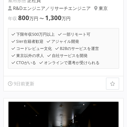
雇用形態
正社員
R&Dエンジニア／リサーチエンジニア
東京
800
1,300
年収
万円
〜
万円
下限年収500万円以上
一部リモート可
SIer在籍者歓迎
アジャイル開発
コードレビュー文化
B2Bのサービスを運営
東京以外の求人
自社サービスを開発
CTOがいる
オンラインで選考が受けられる
9日前更新