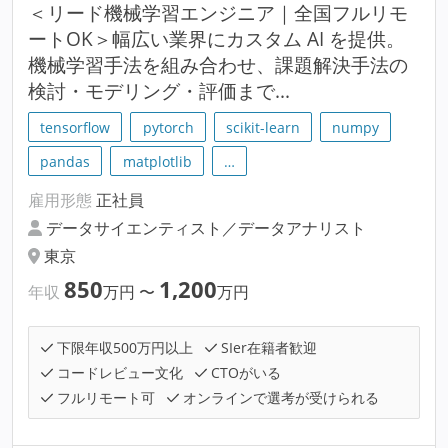
＜リード機械学習エンジニア｜全国フルリモ
ートOK＞幅広い業界にカスタム AI を提供。
機械学習手法を組み合わせ、課題解決手法の
検討・モデリング・評価まで...
tensorflow
pytorch
scikit-learn
numpy
pandas
matplotlib
…
雇用形態
正社員
データサイエンティスト／データアナリスト
東京
850
1,200
年収
万円
〜
万円
下限年収500万円以上
SIer在籍者歓迎
コードレビュー文化
CTOがいる
フルリモート可
オンラインで選考が受けられる