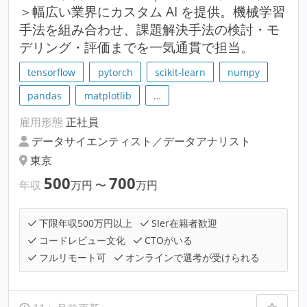
＞幅広い業界にカスタム AI を提供。機械学習
手法を組み合わせ、課題解決手法の検討・モ
デリング・評価までを一気通貫で担当。
tensorflow
pytorch
scikit-learn
numpy
pandas
matplotlib
…
雇用形態
正社員
データサイエンティスト／データアナリスト
東京
500
700
年収
万円
〜
万円
下限年収500万円以上
SIer在籍者歓迎
コードレビュー文化
CTOがいる
フルリモート可
オンラインで選考が受けられる