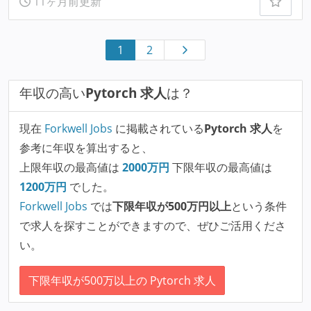
11ヶ月前更新
1
2
年収の高い
Pytorch 求人
は？
現在
Forkwell Jobs
に掲載されている
Pytorch 求人
を
参考に年収を算出すると、
上限年収の最高値は
2000
万円
下限年収の最高値は
1200
万円
でした。
Forkwell Jobs
では
下限年収が500万円以上
という条件
で求人を探すことができますので、ぜひご活用くださ
い。
下限年収が500万以上の Pytorch 求人