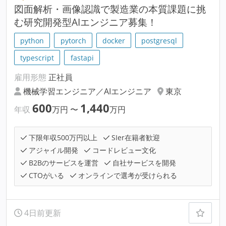
図面解析・画像認識で製造業の本質課題に挑
む研究開発型AIエンジニア募集！
python
pytorch
docker
postgresql
typescript
fastapi
雇用形態
正社員
機械学習エンジニア／AIエンジニア
東京
600
1,440
年収
万円
〜
万円
下限年収500万円以上
SIer在籍者歓迎
アジャイル開発
コードレビュー文化
B2Bのサービスを運営
自社サービスを開発
CTOがいる
オンラインで選考が受けられる
4日前更新