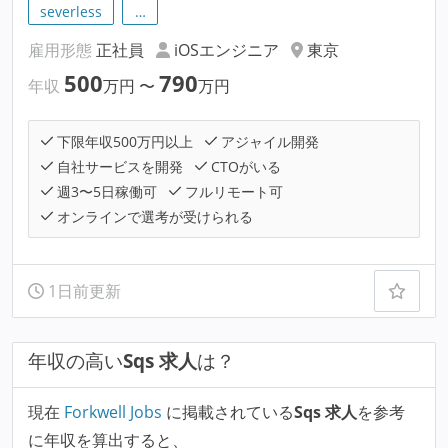
severless
…
雇用形態
正社員
iOSエンジニア
東京
500
790
年収
万円
〜
万円
下限年収500万円以上
アジャイル開発
自社サービスを開発
CTOがいる
週3〜5日稼働可
フルリモート可
オンラインで選考が受けられる
1日前更新
年収の高い
Sqs 求人
は？
現在
Forkwell Jobs
に掲載されている
Sqs 求人
を参考
に年収を算出すると、