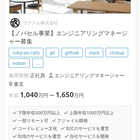
ラクスル株式会社
【ノバセル事業】エンジニアリングマネージ
ャー募集
ruby-on-rails
git
github
slack
clickup
notion
…
雇用形態
正社員
エンジニアリングマネージャー
東京
1,040
1,650
年収
万円
〜
万円
下限年収500万円以上
上限年収1000万円以上
一部リモート可
アジャイル開発
コードレビュー文化
B2Cのサービスを運営
B2Bのサービスを運営
自社サービスを開発