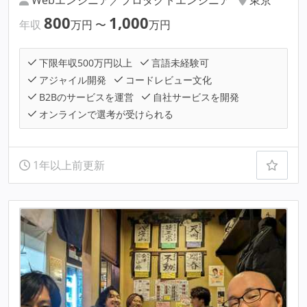
800
1,000
年収
万円
〜
万円
下限年収500万円以上
言語未経験可
アジャイル開発
コードレビュー文化
B2Bのサービスを運営
自社サービスを開発
オンラインで選考が受けられる
1年以上前更新