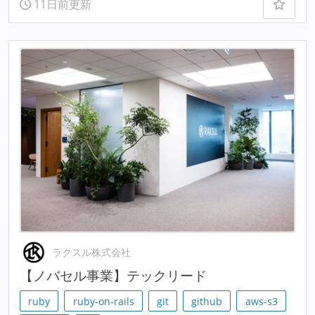
11日前更新
ラクスル株式会社
【ノバセル事業】テックリード
ruby
ruby-on-rails
git
github
aws-s3