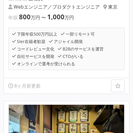
Webエンジニア／プロダクトエンジニア
東京
800
1,000
年収
万円
〜
万円
下限年収500万円以上
一部リモート可
SIer在籍者歓迎
アジャイル開発
コードレビュー文化
B2Bのサービスを運営
自社サービスを開発
CTOがいる
オンラインで選考が受けられる
8ヶ月前更新