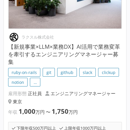
ラクスル株式会社
【新規事業×LLM×業務DX】AI活用で業務変革
を牽引するエンジニアリングマネージャー募
集
ruby-on-rails
git
github
slack
clickup
notion
…
雇用形態
正社員
エンジニアリングマネージャー
東京
1,000
1,750
年収
万円
〜
万円
下限年収500万円以上
上限年収1000万円以上