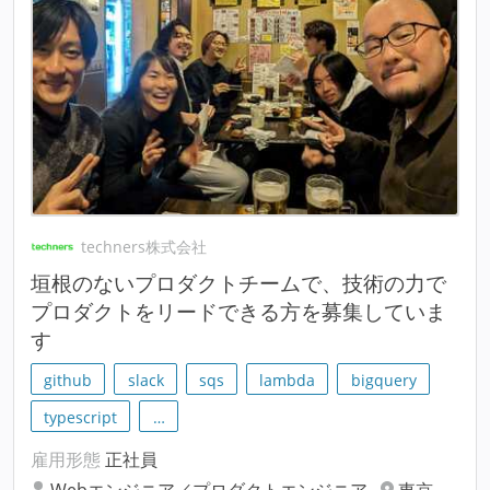
techners株式会社
垣根のないプロダクトチームで、技術の力で
プロダクトをリードできる方を募集していま
す
github
slack
sqs
lambda
bigquery
typescript
…
雇用形態
正社員
Webエンジニア／プロダクトエンジニア
東京