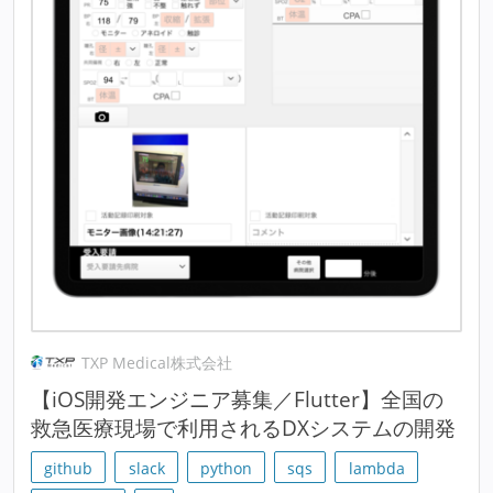
TXP Medical株式会社
【iOS開発エンジニア募集／Flutter】全国の
救急医療現場で利用されるDXシステムの開発
github
slack
python
sqs
lambda