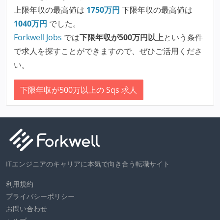
上限年収の最高値は
1750
万円
下限年収の最高値は
1040
万円
でした。
Forkwell Jobs
では
下限年収が500万円以上
という条件
で求人を探すことができますので、ぜひご活用くださ
い。
下限年収が500万以上の Sqs 求人
ITエンジニアのキャリアに本気で向き合う転職サイト
利用規約
プライバシーポリシー
お問い合わせ