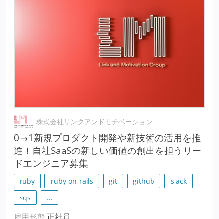
株式会社リンクアンドモチベーション
0→1新規プロダクト開発や新技術の活用を推
進！自社SaaSの新しい価値の創出を担うリー
ドエンジニア募集
ruby
ruby-on-rails
git
github
slack
sqs
…
雇用形態
正社員