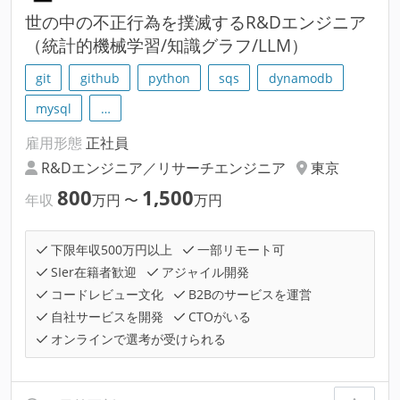
世の中の不正行為を撲滅するR&Dエンジニア
（統計的機械学習/知識グラフ/LLM）
git
github
python
sqs
dynamodb
mysql
…
雇用形態
正社員
R&Dエンジニア／リサーチエンジニア
東京
800
1,500
年収
万円
〜
万円
下限年収500万円以上
一部リモート可
SIer在籍者歓迎
アジャイル開発
コードレビュー文化
B2Bのサービスを運営
自社サービスを開発
CTOがいる
オンラインで選考が受けられる