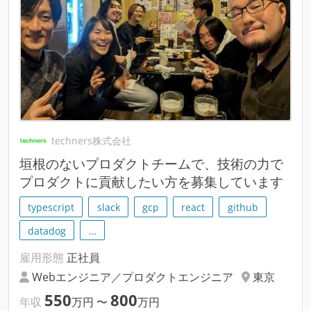
techners株式会社
垣根のないプロダクトチームで、技術の力で
プロダクトに貢献したい方を募集しています
typescript
slack
gcp
react
github
datadog
…
雇用形態
正社員
Webエンジニア／プロダクトエンジニア
東京
550
800
年収
万円
〜
万円