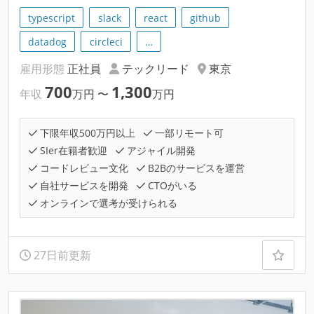
typescript
slack
react
github
datadog
circleci
…
雇用形態
正社員
テックリード
東京
700
1,300
年収
万円
〜
万円
下限年収500万円以上
一部リモート可
SIer在籍者歓迎
アジャイル開発
コードレビュー文化
B2Bのサービスを運営
自社サービスを開発
CTOがいる
オンラインで選考が受けられる
27日前更新