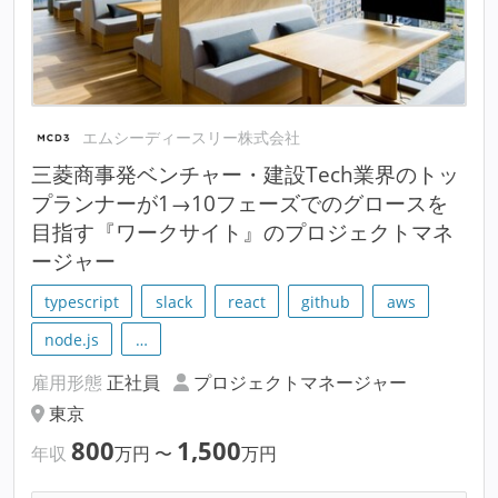
エムシーディースリー株式会社
三菱商事発ベンチャー・建設Tech業界のトッ
プランナーが1→10フェーズでのグロースを
目指す『ワークサイト』のプロジェクトマネ
ージャー
typescript
slack
react
github
aws
node.js
…
雇用形態
正社員
プロジェクトマネージャー
東京
800
1,500
年収
万円
〜
万円