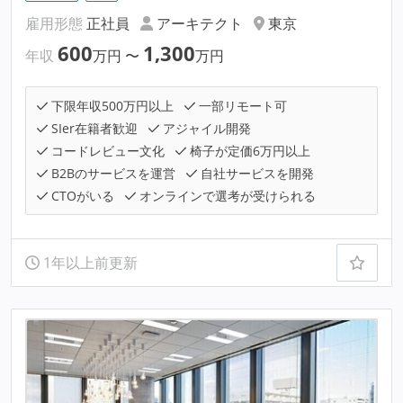
雇用形態
正社員
アーキテクト
東京
600
1,300
年収
万円
〜
万円
下限年収500万円以上
一部リモート可
SIer在籍者歓迎
アジャイル開発
コードレビュー文化
椅子が定価6万円以上
B2Bのサービスを運営
自社サービスを開発
CTOがいる
オンラインで選考が受けられる
1年以上前更新