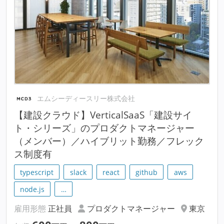
エムシーディースリー株式会社
【建設クラウド】VerticalSaaS「建設サイ
ト・シリーズ」のプロダクトマネージャー
（メンバー）／ハイブリット勤務／フレック
ス制度有
typescript
slack
react
github
aws
node.js
…
雇用形態
正社員
プロダクトマネージャー
東京