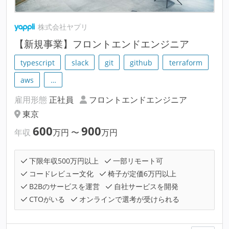
株式会社ヤプリ
【新規事業】フロントエンドエンジニア
typescript
slack
git
github
terraform
aws
…
雇用形態
正社員
フロントエンドエンジニア
東京
600
900
年収
万円
〜
万円
下限年収500万円以上
一部リモート可
コードレビュー文化
椅子が定価6万円以上
B2Bのサービスを運営
自社サービスを開発
CTOがいる
オンラインで選考が受けられる