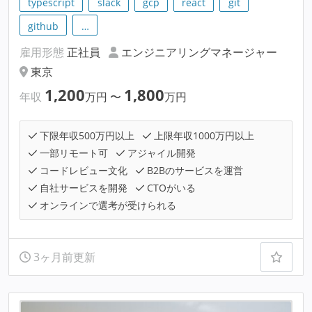
typescript
slack
gcp
react
git
github
…
雇用形態
正社員
エンジニアリングマネージャー
東京
1,200
1,800
年収
万円
〜
万円
下限年収500万円以上
上限年収1000万円以上
一部リモート可
アジャイル開発
コードレビュー文化
B2Bのサービスを運営
自社サービスを開発
CTOがいる
オンラインで選考が受けられる
3ヶ月前更新