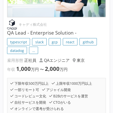
キャディ株式会社
QA Lead - Enterprise Solution -
typescript
slack
gcp
react
github
datadog
…
雇用形態
正社員
QAエンジニア
東京
1,000
2,000
年収
万円
〜
万円
下限年収500万円以上
上限年収1000万円以上
一部リモート可
アジャイル開発
コードレビュー文化
B2Bのサービスを運営
自社サービスを開発
CTOがいる
オンラインで選考が受けられる