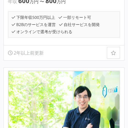
600
800
年収
万円
〜
万円
下限年収500万円以上
一部リモート可
B2Bのサービスを運営
自社サービスを開発
オンラインで選考が受けられる
2年以上前更新