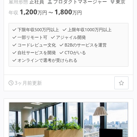
雇用形態
正社員
プロダクトマネージャー
東京
1,200
1,800
年収
万円
〜
万円
下限年収500万円以上
上限年収1000万円以上
一部リモート可
アジャイル開発
コードレビュー文化
B2Bのサービスを運営
自社サービスを開発
CTOがいる
オンラインで選考が受けられる
3ヶ月前更新