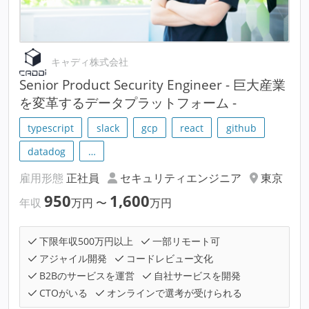
キャディ株式会社
Senior Product Security Engineer - 巨大産業
を変革するデータプラットフォーム -
typescript
slack
gcp
react
github
datadog
…
雇用形態
正社員
セキュリティエンジニア
東京
950
1,600
年収
万円
〜
万円
下限年収500万円以上
一部リモート可
アジャイル開発
コードレビュー文化
B2Bのサービスを運営
自社サービスを開発
CTOがいる
オンラインで選考が受けられる