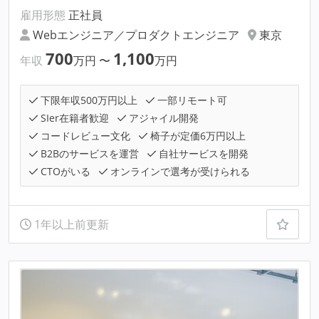
雇用形態
正社員
Webエンジニア／プロダクトエンジニア
東京
700
1,100
年収
万円
〜
万円
下限年収500万円以上
一部リモート可
SIer在籍者歓迎
アジャイル開発
コードレビュー文化
椅子が定価6万円以上
B2Bのサービスを運営
自社サービスを開発
CTOがいる
オンラインで選考が受けられる
1年以上前更新