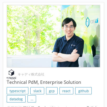
キャディ株式会社
Technical PdM, Enterprise Solution
typescript
slack
gcp
react
github
datadog
…