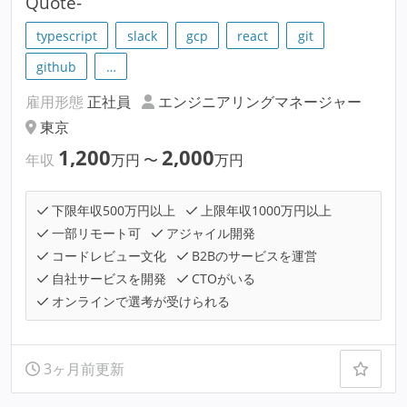
Quote-
typescript
slack
gcp
react
git
github
…
雇用形態
正社員
エンジニアリングマネージャー
東京
1,200
2,000
年収
万円
〜
万円
下限年収500万円以上
上限年収1000万円以上
一部リモート可
アジャイル開発
コードレビュー文化
B2Bのサービスを運営
自社サービスを開発
CTOがいる
オンラインで選考が受けられる
3ヶ月前更新