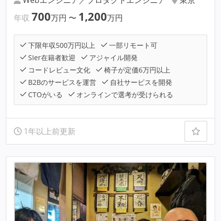
700
1,200
年収
万円
〜
万円
下限年収500万円以上
一部リモート可
SIer在籍者歓迎
アジャイル開発
コードレビュー文化
椅子が定価6万円以上
B2Bのサービスを運営
自社サービスを開発
CTOがいる
オンラインで選考が受けられる
1年以上前更新