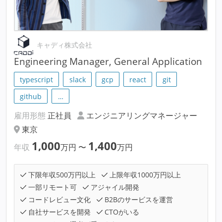
キャディ株式会社
Engineering Manager, General Application
typescript
slack
gcp
react
git
github
…
雇用形態
正社員
エンジニアリングマネージャー
東京
1,000
1,400
年収
万円
〜
万円
下限年収500万円以上
上限年収1000万円以上
一部リモート可
アジャイル開発
コードレビュー文化
B2Bのサービスを運営
自社サービスを開発
CTOがいる