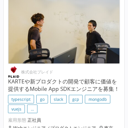
株式会社プレイド
KARTEや新プロダクトの開発で顧客に価値を
提供するMobile App SDKエンジニアを募集！
typescript
go
slack
gcp
mongodb
vuejs
…
雇用形態
正社員
Webエンジニア／プロダクトエンジニア
東京