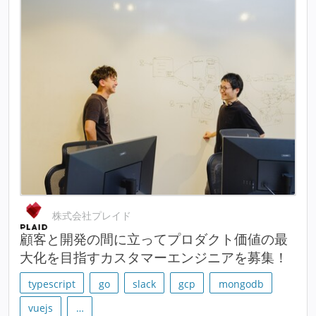
株式会社プレイド
顧客と開発の間に立ってプロダクト価値の最
大化を目指すカスタマーエンジニアを募集！
typescript
go
slack
gcp
mongodb
vuejs
…