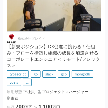
株式会社プレイド
【新規ポジション】DX促進に携わる！仕組
み・フローを構築し組織の成長を加速させる
コーポレートエンジニア＜リモート/フレック
ス＞
typescript
go
slack
gcp
mongodb
vuejs
…
雇用形態
正社員
プロジェクトマネージャー
東京
700
1,100
年収
万円
〜
万円