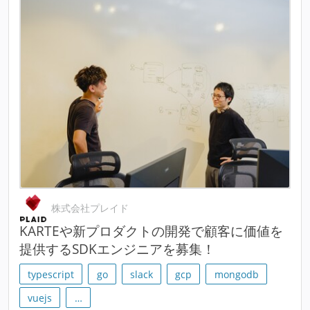
株式会社プレイド
KARTEや新プロダクトの開発で顧客に価値を
提供するSDKエンジニアを募集！
typescript
go
slack
gcp
mongodb
vuejs
…