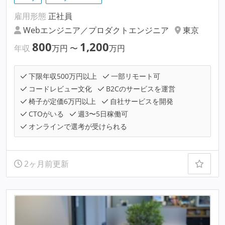
雇用形態
正社員
Webエンジニア／プロダクトエンジニア
東京
800
1,200
年収
万円
〜
万円
下限年収500万円以上
一部リモート可
コードレビュー文化
B2Cのサービスを運営
椅子が定価6万円以上
自社サービスを開発
CTOがいる
週3〜5日稼働可
オンラインで選考が受けられる
2ヶ月前更新