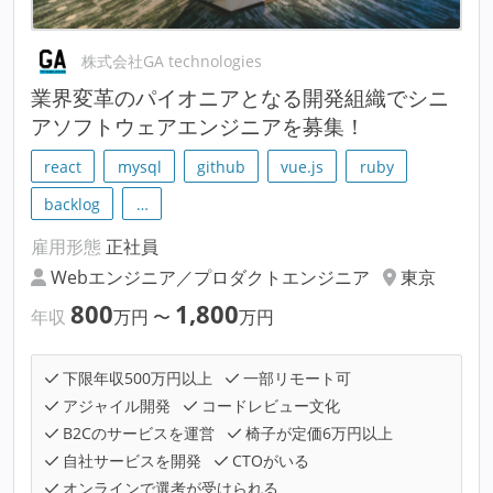
株式会社GA technologies
業界変革のパイオニアとなる開発組織でシニ
アソフトウェアエンジニアを募集！
react
mysql
github
vue.js
ruby
backlog
…
雇用形態
正社員
Webエンジニア／プロダクトエンジニア
東京
800
1,800
年収
万円
〜
万円
下限年収500万円以上
一部リモート可
アジャイル開発
コードレビュー文化
B2Cのサービスを運営
椅子が定価6万円以上
自社サービスを開発
CTOがいる
オンラインで選考が受けられる