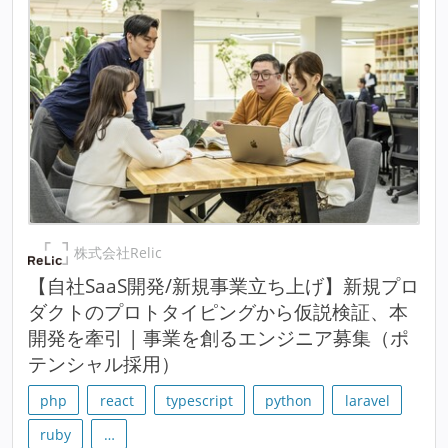
株式会社Relic
【自社SaaS開発/新規事業立ち上げ】新規プロ
ダクトのプロトタイピングから仮説検証、本
開発を牽引 | 事業を創るエンジニア募集（ポ
テンシャル採用）
php
react
typescript
python
laravel
ruby
…