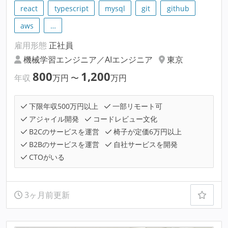
react
typescript
mysql
git
github
aws
…
雇用形態
正社員
機械学習エンジニア／AIエンジニア
東京
800
1,200
年収
万円
〜
万円
下限年収500万円以上
一部リモート可
アジャイル開発
コードレビュー文化
B2Cのサービスを運営
椅子が定価6万円以上
B2Bのサービスを運営
自社サービスを開発
CTOがいる
3ヶ月前更新