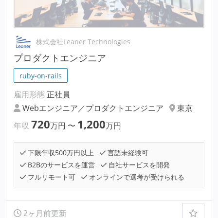
株式会社Leaner Technologies
プロダクトエンジニア
ruby-on-rails
雇用形態
正社員
Webエンジニア／プロダクトエンジニア
東京
720
1,200
年収
万円
〜
万円
下限年収500万円以上
言語未経験可
B2Bのサービスを運営
自社サービスを開発
フルリモート可
オンラインで選考が受けられる
2ヶ月前更新