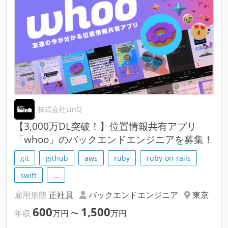
株式会社LinQ
【3,000万DL突破！】位置情報共有アプリ
「whoo」のバックエンドエンジニアを募集！
git
github
aws
ruby
ruby-on-rails
swift
…
雇用形態
正社員
バックエンドエンジニア
東京
600
1,500
年収
万円
〜
万円