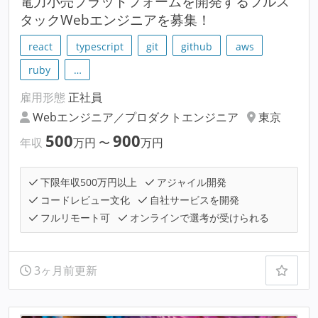
電⼒小売プラットフォームを開発するフルス
タックWebエンジニアを募集！
react
typescript
git
github
aws
ruby
…
雇用形態
正社員
Webエンジニア／プロダクトエンジニア
東京
500
900
年収
万円
〜
万円
下限年収500万円以上
アジャイル開発
コードレビュー文化
自社サービスを開発
フルリモート可
オンラインで選考が受けられる
3ヶ月前更新