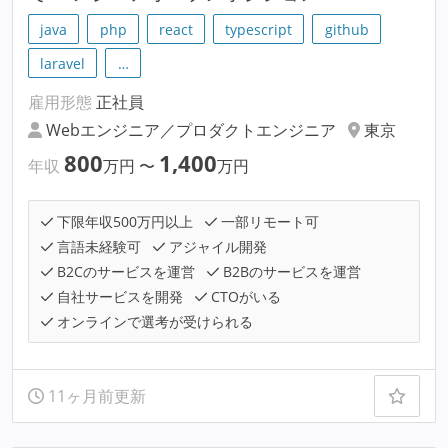
java
php
react
typescript
github
laravel
…
雇用形態
正社員
Webエンジニア／プロダクトエンジニア
東京
800
1,400
年収
万円
〜
万円
下限年収500万円以上
一部リモート可
言語未経験可
アジャイル開発
B2Cのサービスを運営
B2Bのサービスを運営
自社サービスを開発
CTOがいる
オンラインで選考が受けられる
11ヶ月前更新