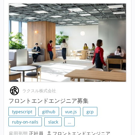
ラクスル株式会社
フロントエンドエンジニア募集
typescript
github
vue.js
gcp
ruby-on-rails
slack
…
雇用形態
正社員
フロントエンドエンジニア