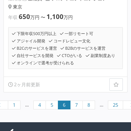
東京
650
1,100
年収
万円
〜
万円
下限年収500万円以上
一部リモート可
アジャイル開発
コードレビュー文化
B2Cのサービスを運営
B2Bのサービスを運営
自社サービスを開発
CTOがいる
副業制度あり
オンラインで選考が受けられる
2ヶ月前更新
…
…
1
4
5
6
7
8
25