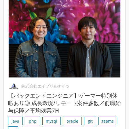
株式会社エイプリルナイツ
【バックエンドエンジニア】ゲーマー特別休
暇あり◎ 成長環境/リモート案件多数／前職給
与保障／平均残業7H
java
php
mysql
oracle
git
teams