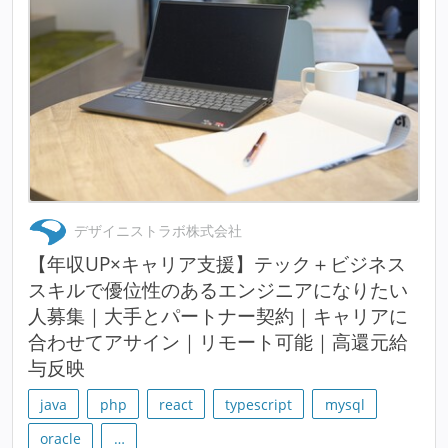
デザイニストラボ株式会社
【年収UP×キャリア支援】テック＋ビジネス
スキルで優位性のあるエンジニアになりたい
人募集｜大手とパートナー契約｜キャリアに
合わせてアサイン｜リモート可能｜高還元給
与反映
java
php
react
typescript
mysql
oracle
…