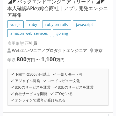
◢◤バックエンドエンジニア（リード）◢◤
本人確認APIの総合商社｜アプリ開発エンジニ
ア募集
vue.js
ruby
ruby-on-rails
javascript
amazon-web-services
golang
雇用形態
正社員
Webエンジニア／プロダクトエンジニア
東京
800
1,100
年収
万円
〜
万円
下限年収500万円以上
一部リモート可
アジャイル開発
コードレビュー文化
B2Cのサービスを運営
B2Bのサービスを運営
自社サービスを開発
CTOがいる
オンラインで選考が受けられる