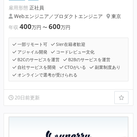
雇用形態
正社員
Webエンジニア／プロダクトエンジニア
東京
400
600
年収
万円
〜
万円
一部リモート可
SIer在籍者歓迎
アジャイル開発
コードレビュー文化
B2Cのサービスを運営
B2Bのサービスを運営
自社サービスを開発
CTOがいる
副業制度あり
オンラインで選考が受けられる
20日前更新