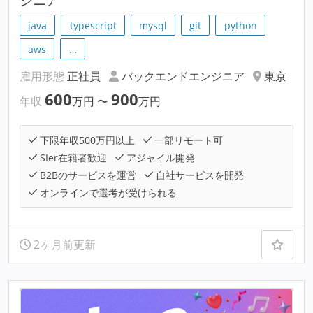
java
typescript
mysql
git
python
aws
…
雇用形態
正社員
バックエンドエンジニア
東京
600
900
年収
万円
〜
万円
下限年収500万円以上
一部リモート可
SIer在籍者歓迎
アジャイル開発
B2Bのサービスを運営
自社サービスを開発
オンラインで選考が受けられる
2ヶ月前更新