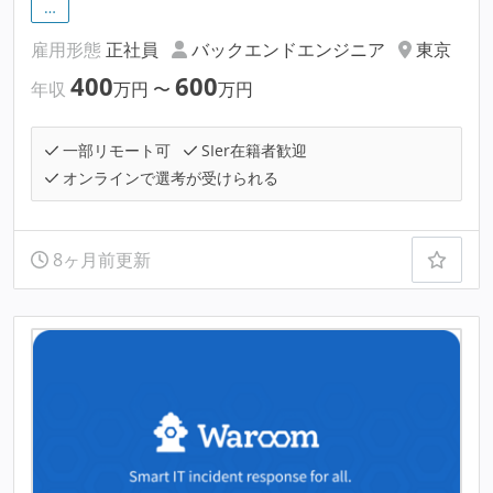
…
雇用形態
正社員
バックエンドエンジニア
東京
400
600
年収
万円
〜
万円
一部リモート可
SIer在籍者歓迎
オンラインで選考が受けられる
8ヶ月前更新