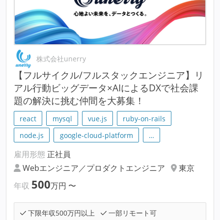
株式会社unerry
【フルサイクル/フルスタックエンジニア】リ
アル行動ビッグデータ×AIによるDXで社会課
題の解決に挑む仲間を大募集！
react
mysql
vue.js
ruby-on-rails
node.js
google-cloud-platform
…
雇用形態
正社員
Webエンジニア／プロダクトエンジニア
東京
500
年収
万円
〜
下限年収500万円以上
一部リモート可