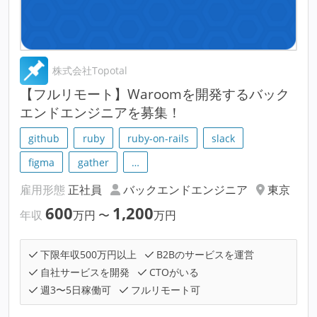
株式会社Topotal
【フルリモート】Waroomを開発するバック
エンドエンジニアを募集！
github
ruby
ruby-on-rails
slack
figma
gather
…
雇用形態
正社員
バックエンドエンジニア
東京
600
1,200
年収
万円
〜
万円
下限年収500万円以上
B2Bのサービスを運営
自社サービスを開発
CTOがいる
週3〜5日稼働可
フルリモート可