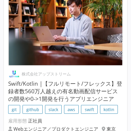
株式会社アップストリーム
Swift/Kotlin |【フルリモート/フレックス】登
録者数560万人越えの有名動画配信サービス
の開発や0->1開発を行うアプリエンジニア
git
github
slack
aws
swift
kotlin
雇用形態
正社員
Webエンジニア／プロダクトエンジニア
東京