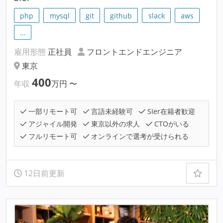
php
mysql
git
github
slack
aws
…
雇用形態
正社員
フロントエンドエンジニア
東京
400
年収
万円
〜
一部リモート可
言語未経験可
SIer在籍者歓迎
アジャイル開発
東京以外の求人
CTOがいる
フルリモート可
オンラインで選考が受けられる
12日前更新