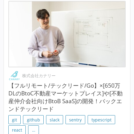
株式会社カナリー
【フルリモート/テックリード/Go】×[650万
DLのBtoC不動産マーケットプレイス]や[不動
産仲介会社向けBtoB SaaS]の開発！バックエ
ンドテックリード
git
github
slack
sentry
typescript
react
…