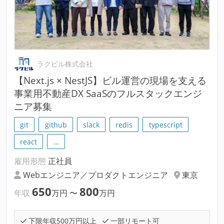
ラクビル株式会社
【Next.js × NestJS】ビル運営の現場を支える
事業用不動産DX SaaSのフルスタックエンジ
ニア募集
git
github
slack
redis
typescript
react
…
雇用形態
正社員
Webエンジニア／プロダクトエンジニア
東京
650
800
年収
万円
〜
万円
下限年収500万円以上
一部リモート可