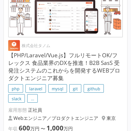
株式会社タノム
【PHP/Laravel/Vue.js】フルリモートOK/フ
レックス 食品業界のDXを推進！B2B SasS 受
発注システムのこれからを開発するWEBプロ
ダクトエンジニア募集
php
laravel
mysql
git
github
slack
…
雇用形態
正社員
Webエンジニア／プロダクトエンジニア
東京
600
1,000
年収
万円
〜
万円