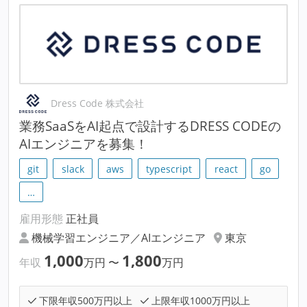
Dress Code 株式会社
業務SaaSをAI起点で設計するDRESS CODEの
AIエンジニアを募集！
git
slack
aws
typescript
react
go
…
雇用形態
正社員
機械学習エンジニア／AIエンジニア
東京
1,000
1,800
年収
万円
〜
万円
下限年収500万円以上
上限年収1000万円以上