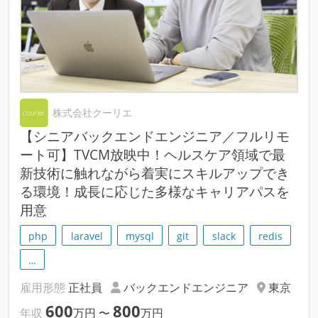
株式会社クーリエ
【シニアバックエンドエンジニア／フルリモ
ート可】TVCM放映中！ヘルスケア領域で最
新技術に触れながら着実にスキルアップでき
る環境！成長に応じた多様なキャリアパスを
用意
php
laravel
mysql
git
slack
redis
…
雇用形態
正社員
バックエンドエンジニア
東京
600
800
年収
万円
〜
万円