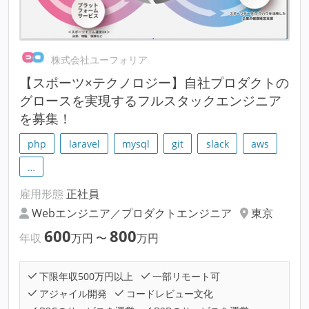
株式会社ユーフォリア
【スポーツ×テクノロジー】自社プロダクトの
グロースを実現するフルスタックエンジニア
を募集！
php
laravel
mysql
git
slack
aws
…
雇用形態
正社員
Webエンジニア／プロダクトエンジニア
東京
600
800
年収
万円
〜
万円
下限年収500万円以上
一部リモート可
アジャイル開発
コードレビュー文化