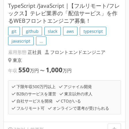
TypeScript /JavaScript |【フルリモート/フレ
ックス】テレビ業界の「配信サービス」を作
るWEBフロントエンジニア募集！
git
github
slack
aws
typescript
javascript
…
雇用形態
正社員
フロントエンドエンジニア
東京
550
1,000
年収
万円
〜
万円
下限年収500万円以上
アジャイル開発
B2Bのサービスを運営
東京以外の求人
自社サービスを開発
CTOがいる
フルリモート可
オンラインで選考が受けられる