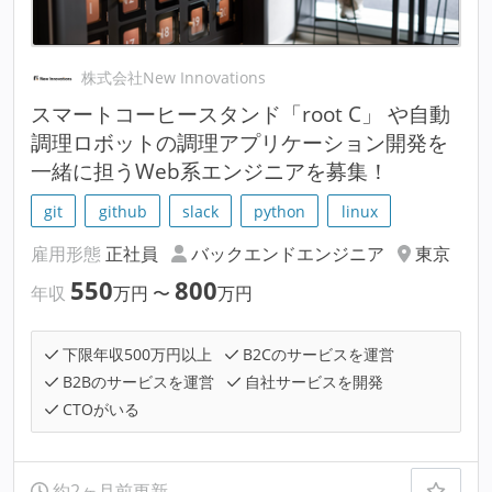
株式会社New Innovations
スマートコーヒースタンド「root C」 や自動
調理ロボットの調理アプリケーション開発を
一緒に担うWeb系エンジニアを募集！
git
github
slack
python
linux
雇用形態
正社員
バックエンドエンジニア
東京
550
800
年収
万円
〜
万円
下限年収500万円以上
B2Cのサービスを運営
B2Bのサービスを運営
自社サービスを開発
CTOがいる
約2ヶ月前更新