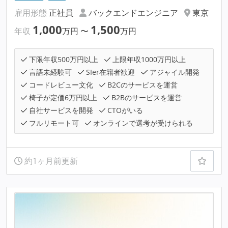
雇用形態
正社員
バックエンドエンジニア
東京
1,000
1,500
年収
万円
〜
万円
下限年収500万円以上
上限年収1000万円以上
言語未経験可
SIer在籍者歓迎
アジャイル開発
コードレビュー文化
B2Cのサービスを運営
椅子が定価6万円以上
B2Bのサービスを運営
自社サービスを開発
CTOがいる
フルリモート可
オンラインで選考が受けられる
約1ヶ月前更新