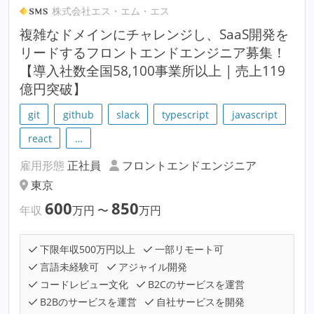
株式会社エス・エム・エス
複雑なドメインにチャレンジし、SaaS開発を
リードするフロントエンドエンジニア募集！
【導入社数全国58,100事業所以上 | 売上119
億円突破】
git
github
slack
typescript
javascript
react
…
雇用形態
正社員
フロントエンドエンジニア
東京
600
850
年収
万円
〜
万円
下限年収500万円以上
一部リモート可
言語未経験可
アジャイル開発
コードレビュー文化
B2Cのサービスを運営
B2Bのサービスを運営
自社サービスを開発