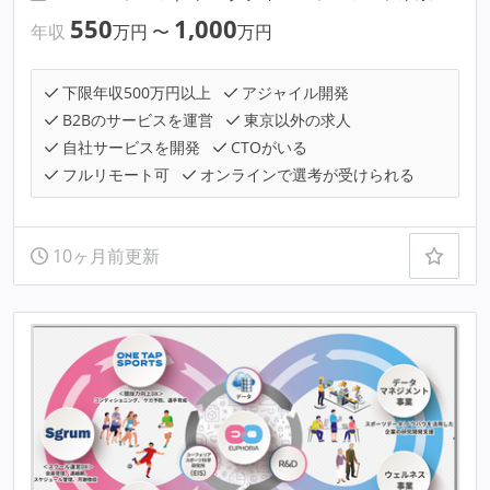
550
1,000
年収
万円
〜
万円
下限年収500万円以上
アジャイル開発
B2Bのサービスを運営
東京以外の求人
自社サービスを開発
CTOがいる
フルリモート可
オンラインで選考が受けられる
10ヶ月前更新