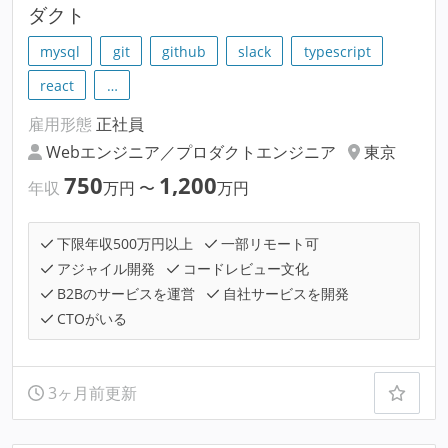
ダクト
mysql
git
github
slack
typescript
react
…
雇用形態
正社員
Webエンジニア／プロダクトエンジニア
東京
750
1,200
年収
万円
〜
万円
下限年収500万円以上
一部リモート可
アジャイル開発
コードレビュー文化
B2Bのサービスを運営
自社サービスを開発
CTOがいる
3ヶ月前更新