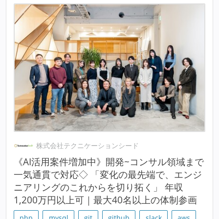
株式会社テクニケーションシード
《AI活用案件増加中》開発~コンサル領域まで
一気通貫で対応◇ 「変化の最先端で、エンジ
ニアリングのこれからを切り拓く」 年収
1,200万円以上可｜最大40名以上の体制参画
php
mysql
git
github
slack
aws