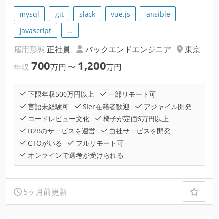
mysql
git
slack
vue.js
ansible
javascript
…
雇用形態
正社員
バックエンドエンジニア
東京
700
1,200
年収
万円
〜
万円
下限年収500万円以上
一部リモート可
言語未経験可
SIer在籍者歓迎
アジャイル開発
コードレビュー文化
椅子が定価6万円以上
B2Bのサービスを運営
自社サービスを開発
CTOがいる
フルリモート可
オンラインで選考が受けられる
5ヶ月前更新