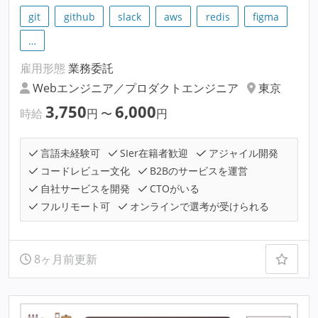
git
github
slack
aws
redis
figma
…
雇用形態
業務委託
Webエンジニア／プロダクトエンジニア
東京
3,750
6,000
時給
円
〜
円
言語未経験可
SIer在籍者歓迎
アジャイル開発
コードレビュー文化
B2Bのサービスを運営
自社サービスを開発
CTOがいる
フルリモート可
オンラインで選考が受けられる
8ヶ月前更新