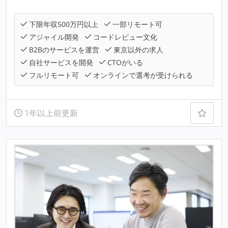
下限年収500万円以上
一部リモート可
アジャイル開発
コードレビュー文化
B2Bのサービスを運営
東京以外の求人
自社サービスを開発
CTOがいる
フルリモート可
オンラインで選考が受けられる
1年以上前更新