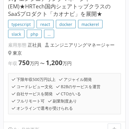
(EM)★HRTech国内シェアトップクラスの
SaaSプロダクト「カオナビ」を展開★
typescript
react
docker
mackerel
slack
php
…
雇用形態
正社員
エンジニアリングマネージャー
東京
750
1,200
年収
万円
〜
万円
下限年収500万円以上
アジャイル開発
コードレビュー文化
B2Bのサービスを運営
自社サービスを開発
CTOがいる
フルリモート可
副業制度あり
オンラインで選考が受けられる