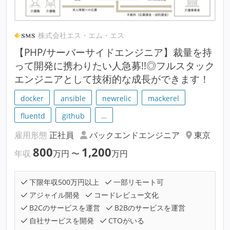
株式会社エス・エム・エス
【PHP/サーバーサイドエンジニア】裁量を持
って開発に携わりたい人急募!!◎フルスタック
エンジニアとして技術的な成長ができます！
docker
ansible
newrelic
mackerel
fluentd
github
…
雇用形態
正社員
バックエンドエンジニア
東京
800
1,200
年収
万円
〜
万円
下限年収500万円以上
一部リモート可
アジャイル開発
コードレビュー文化
B2Cのサービスを運営
B2Bのサービスを運営
自社サービスを開発
CTOがいる