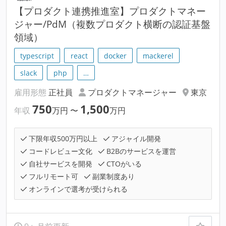
【プロダクト連携推進室】プロダクトマネー
ジャー/PdM（複数プロダクト横断の認証基盤
領域）
typescript
react
docker
mackerel
slack
php
…
雇用形態
正社員
プロダクトマネージャー
東京
750
1,500
年収
万円
〜
万円
下限年収500万円以上
アジャイル開発
コードレビュー文化
B2Bのサービスを運営
自社サービスを開発
CTOがいる
フルリモート可
副業制度あり
オンラインで選考が受けられる