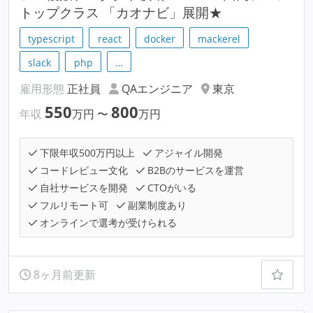
トップクラス 「カオナビ」展開★
typescript
react
docker
mackerel
slack
php
…
雇用形態
正社員
QAエンジニア
東京
550
800
年収
万円
〜
万円
下限年収500万円以上
アジャイル開発
コードレビュー文化
B2Bのサービスを運営
自社サービスを開発
CTOがいる
フルリモート可
副業制度あり
オンラインで選考が受けられる
8ヶ月前更新