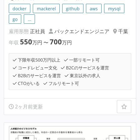
docker
mackerel
github
aws
mysql
go
…
雇用形態
正社員
バックエンドエンジニア
千葉
550
700
年収
万円
〜
万円
下限年収500万円以上
一部リモート可
コードレビュー文化
B2Cのサービスを運営
B2Bのサービスを運営
東京以外の求人
CTOがいる
フルリモート可
2ヶ月前更新