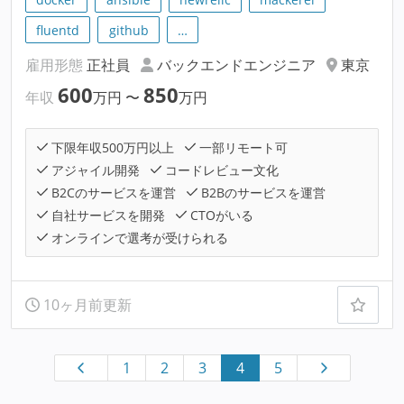
fluentd
github
…
雇用形態
正社員
バックエンドエンジニア
東京
600
850
年収
万円
〜
万円
下限年収500万円以上
一部リモート可
アジャイル開発
コードレビュー文化
B2Cのサービスを運営
B2Bのサービスを運営
自社サービスを開発
CTOがいる
オンラインで選考が受けられる
10ヶ月前更新
1
2
3
4
5