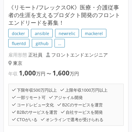
《リモート/フレックスOK》医療・介護従事
者の生涯を支えるプロダクト開発のフロント
エンドリードを募集！
docker
ansible
newrelic
mackerel
fluentd
github
…
雇用形態
正社員
フロントエンドエンジニア
東京
1,000
1,600
年収
万円
〜
万円
下限年収500万円以上
上限年収1000万円以上
一部リモート可
アジャイル開発
コードレビュー文化
B2Cのサービスを運営
B2Bのサービスを運営
自社サービスを開発
CTOがいる
オンラインで選考が受けられる