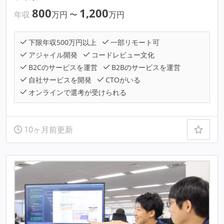
800
1,200
年収
万円
〜
万円
下限年収500万円以上
一部リモート可
アジャイル開発
コードレビュー文化
B2Cのサービスを運営
B2Bのサービスを運営
自社サービスを開発
CTOがいる
オンラインで選考が受けられる
10ヶ月前更新