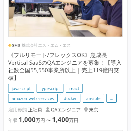
株式会社エス・エム・エス
《フルリモート/フレックスOK》急成長
Vertical SaaSのQAエンジニアを募集！【導入
社数全国55,550事業所以上 | 売上119億円突
破】
javascript
typescript
react
amazon-web-services
docker
ansible
…
雇用形態
正社員
QAエンジニア
東京
1,000
1,400
年収
万円
〜
万円