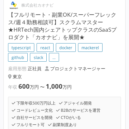
株式会社カオナビ
【フルリモート・副業OK/スーパーフレック
ス/週４勤務相談可】スクラムマスター
★HRTech国内シェアトップクラスのSaaSプ
ロダクト「カオナビ」を展開★
typescript
react
docker
mackerel
github
slack
…
雇用形態
正社員
プロジェクトマネージャー
東京
600
1,000
年収
万円
〜
万円
下限年収500万円以上
アジャイル開発
コードレビュー文化
B2Bのサービスを運営
自社サービスを開発
CTOがいる
フルリモート可
副業制度あり