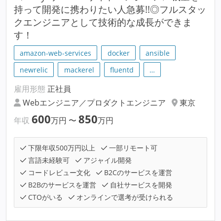
持って開発に携わりたい人急募!!◎フルスタッ
クエンジニアとして技術的な成長ができま
す！
amazon-web-services
docker
ansible
newrelic
mackerel
fluentd
…
雇用形態
正社員
Webエンジニア／プロダクトエンジニア
東京
600
850
年収
万円
〜
万円
下限年収500万円以上
一部リモート可
言語未経験可
アジャイル開発
コードレビュー文化
B2Cのサービスを運営
B2Bのサービスを運営
自社サービスを開発
CTOがいる
オンラインで選考が受けられる