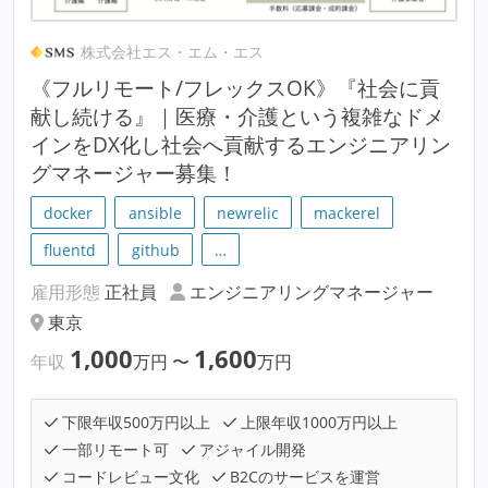
株式会社エス・エム・エス
《フルリモート/フレックスOK》『社会に貢
献し続ける』｜医療・介護という複雑なドメ
インをDX化し社会へ貢献するエンジニアリン
グマネージャー募集！
docker
ansible
newrelic
mackerel
fluentd
github
…
雇用形態
正社員
エンジニアリングマネージャー
東京
1,000
1,600
年収
万円
〜
万円
下限年収500万円以上
上限年収1000万円以上
一部リモート可
アジャイル開発
コードレビュー文化
B2Cのサービスを運営