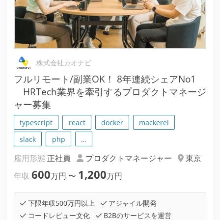
株式会社カオナビ
フルリモート/副業OK！ 8年連続シェアNo1
HRTech業界を牽引するプロダクトマネージ
ャー募集
typescript
react
docker
mackerel
slack
php
…
雇用形態
正社員
プロダクトマネージャー
東京
600
1,200
年収
万円
〜
万円
下限年収500万円以上
アジャイル開発
コードレビュー文化
B2Bのサービスを運営