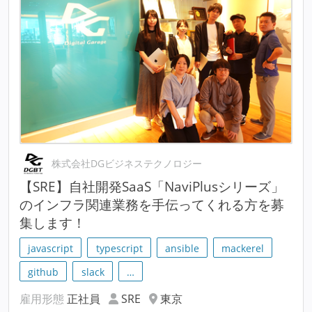
株式会社DGビジネステクノロジー
【SRE】自社開発SaaS「NaviPlusシリーズ」
のインフラ関連業務を手伝ってくれる方を募
集します！
javascript
typescript
ansible
mackerel
github
slack
…
雇用形態
正社員
SRE
東京