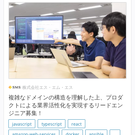
株式会社エス・エム・エス
複雑なドメインの構造を理解した上、プロダ
クトによる業界活性化を実現するリードエン
ジニア募集！
javascript
typescript
react
amazon-web-services
docker
ansible
…