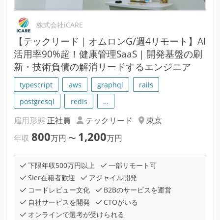
株式会社iCARE
【テックリード｜オムロンG/週4リモート】AI
活用率90%超！健康管理SaaS｜開発基盤の刷
新・技術負債の解消リードするエンジニア
typescript
aws
graphql
rails
postgresql
redis
…
雇用形態
正社員
テックリード
東京
800
1,200
年収
万円
〜
万円
下限年収500万円以上
一部リモート可
SIer在籍者歓迎
アジャイル開発
コードレビュー文化
B2Bのサービスを運営
自社サービスを開発
CTOがいる
オンラインで選考が受けられる