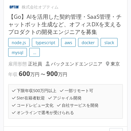
株式会社オプティム
【Go】AIを活用した契約管理・SaaS管理・チ
ャットボット生成など、オフィスDXを支える
プロダクトの開発エンジニアを募集
node.js
typescript
aws
docker
slack
mysql
…
雇用形態
正社員
バックエンドエンジニア
東京
600
900
年収
万円
〜
万円
下限年収500万円以上
一部リモート可
SIer在籍者歓迎
アジャイル開発
コードレビュー文化
自社サービスを開発
オンラインで選考が受けられる