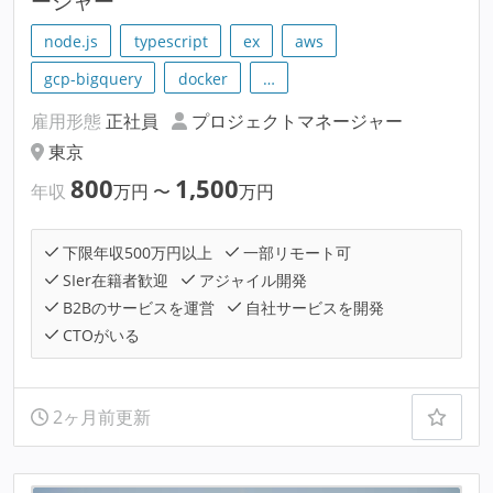
ージャー
node.js
typescript
ex
aws
gcp-bigquery
docker
…
雇用形態
正社員
プロジェクトマネージャー
東京
800
1,500
年収
万円
〜
万円
下限年収500万円以上
一部リモート可
SIer在籍者歓迎
アジャイル開発
B2Bのサービスを運営
自社サービスを開発
CTOがいる
2ヶ月前更新