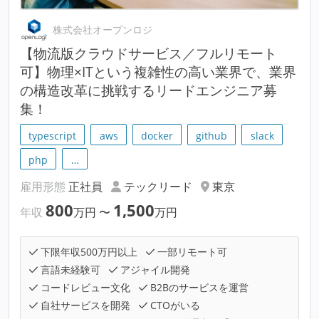
株式会社オープンロジ
【物流版クラウドサービス／フルリモート
可】物理×ITという複雑性の高い業界で、業界
の構造改革に挑戦するリードエンジニア募
集！
typescript
aws
docker
github
slack
php
…
雇用形態
正社員
テックリード
東京
800
1,500
年収
万円
〜
万円
下限年収500万円以上
一部リモート可
言語未経験可
アジャイル開発
コードレビュー文化
B2Bのサービスを運営
自社サービスを開発
CTOがいる