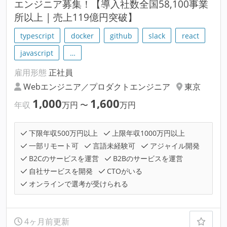
エンジニア募集！【導入社数全国58,100事業
所以上 | 売上119億円突破】
typescript
docker
github
slack
react
javascript
…
雇用形態
正社員
Webエンジニア／プロダクトエンジニア
東京
1,000
1,600
年収
万円
〜
万円
下限年収500万円以上
上限年収1000万円以上
一部リモート可
言語未経験可
アジャイル開発
B2Cのサービスを運営
B2Bのサービスを運営
自社サービスを開発
CTOがいる
オンラインで選考が受けられる
4ヶ月前更新