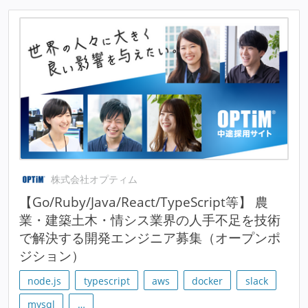
株式会社オプティム
【Go/Ruby/Java/React/TypeScript等】 農
業・建築土木・情シス業界の人手不足を技術
で解決する開発エンジニア募集（オープンポ
ジション）
node.js
typescript
aws
docker
slack
mysql
…