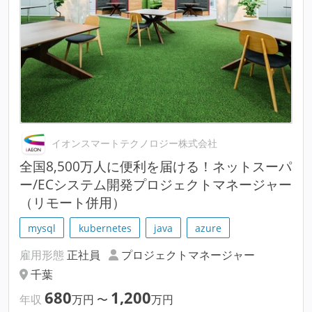
イオンスマートテクノロジー株式会社
全国8,500万人に便利を届ける！ネットスーパ
ー/ECシステム開発プロジェクトマネージャー
（リモート併用）
mysql
kubernetes
java
azure
雇用形態
正社員
プロジェクトマネージャー
千葉
680
1,200
年収
万円
〜
万円