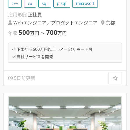
c++
c#
sql
plsql
microsoft
雇用形態
正社員
Webエンジニア／プロダクトエンジニア
京都
500
700
年収
万円
〜
万円
下限年収500万円以上
一部リモート可
自社サービスを開発
5日前更新