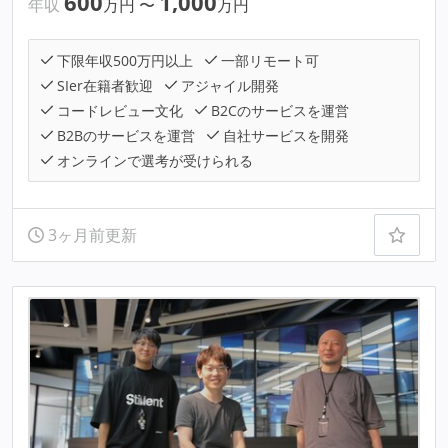
600
1,000
年収
万円
〜
万円
下限年収500万円以上
一部リモート可
SIer在籍者歓迎
アジャイル開発
コードレビュー文化
B2Cのサービスを運営
B2Bのサービスを運営
自社サービスを開発
オンラインで選考が受けられる
3ヶ月前更新