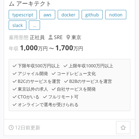
ム アーキテクト
typescript
aws
docker
github
notion
slack
…
雇用形態
正社員
SRE
東京
1,000
1,700
年収
万円
〜
万円
下限年収500万円以上
上限年収1000万円以上
アジャイル開発
コードレビュー文化
B2Cのサービスを運営
B2Bのサービスを運営
東京以外の求人
自社サービスを開発
CTOがいる
フルリモート可
オンラインで選考が受けられる
12日前更新