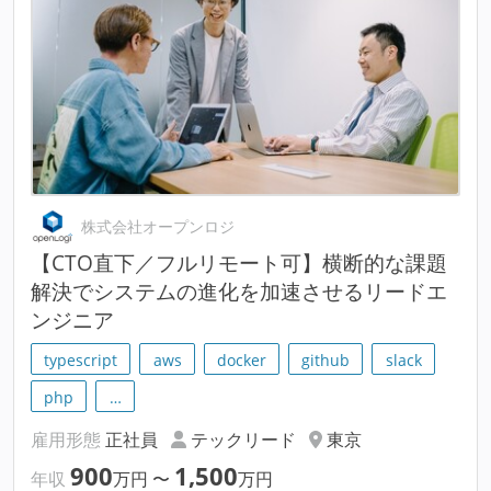
株式会社オープンロジ
【CTO直下／フルリモート可】横断的な課題
解決でシステムの進化を加速させるリードエ
ンジニア
typescript
aws
docker
github
slack
php
…
雇用形態
正社員
テックリード
東京
900
1,500
年収
万円
〜
万円