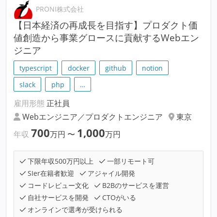
PRONI株式会社
【日本経済の再成長を目指す】プロダクト価
値創造から事業グロースに貢献するWebエン
ジニア
typescript
docker
github
notion
slack
php
…
雇用形態
正社員
Webエンジニア／プロダクトエンジニア
東京
700
1,000
年収
万円
〜
万円
下限年収500万円以上
一部リモート可
SIer在籍者歓迎
アジャイル開発
コードレビュー文化
B2Bのサービスを運営
自社サービスを開発
CTOがいる
オンラインで選考が受けられる