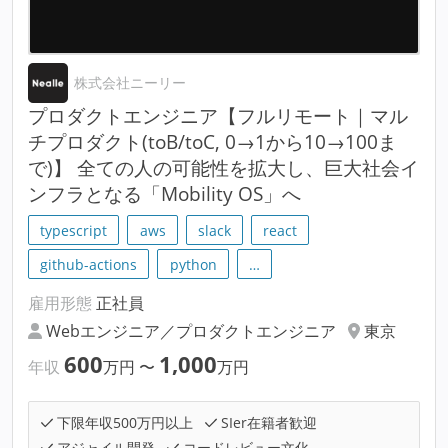
株式会社ニーリー
プロダクトエンジニア【フルリモート｜マル
チプロダクト(toB/toC, 0→1から10→100ま
で)】 全ての人の可能性を拡大し、巨大社会イ
ンフラとなる「Mobility OS」へ
typescript
aws
slack
react
github-actions
python
…
雇用形態
正社員
Webエンジニア／プロダクトエンジニア
東京
600
1,000
年収
万円
〜
万円
下限年収500万円以上
SIer在籍者歓迎
アジャイル開発
コードレビュー文化