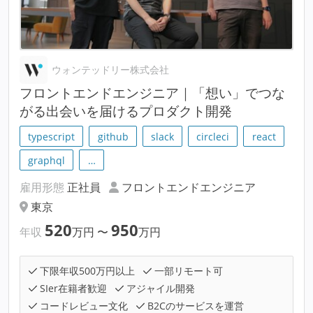
ウォンテッドリー株式会社
フロントエンドエンジニア｜「想い」でつな
がる出会いを届けるプロダクト開発
typescript
github
slack
circleci
react
graphql
…
雇用形態
正社員
フロントエンドエンジニア
東京
520
950
年収
万円
〜
万円
下限年収500万円以上
一部リモート可
SIer在籍者歓迎
アジャイル開発
コードレビュー文化
B2Cのサービスを運営