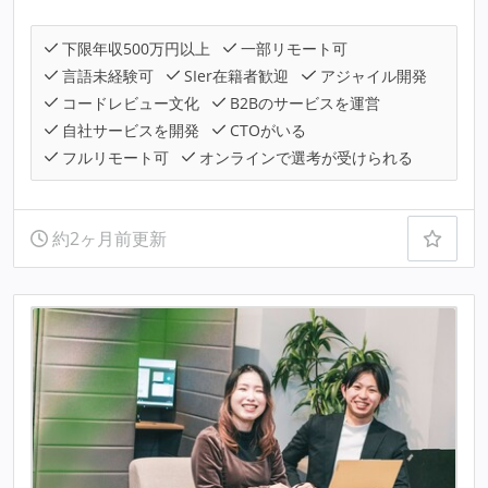
下限年収500万円以上
一部リモート可
言語未経験可
SIer在籍者歓迎
アジャイル開発
コードレビュー文化
B2Bのサービスを運営
自社サービスを開発
CTOがいる
フルリモート可
オンラインで選考が受けられる
約2ヶ月前更新