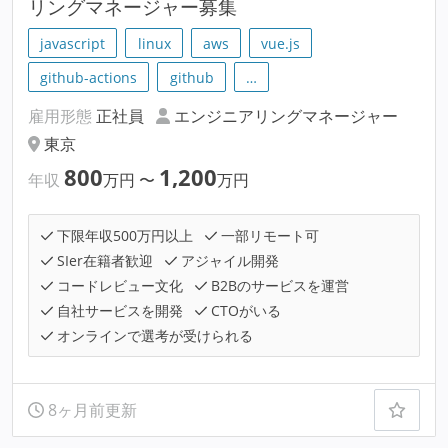
リングマネージャー募集
javascript
linux
aws
vue.js
github-actions
github
…
雇用形態
正社員
エンジニアリングマネージャー
東京
800
1,200
年収
万円
〜
万円
下限年収500万円以上
一部リモート可
SIer在籍者歓迎
アジャイル開発
コードレビュー文化
B2Bのサービスを運営
自社サービスを開発
CTOがいる
オンラインで選考が受けられる
8ヶ月前更新