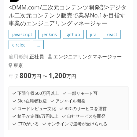
<DMM.com/二次元コンテンツ開発部>デジタ
ル二次元コンテンツ販売で業界No.1を目指す
事業のエンジニアリングマネージャー
javascript
jenkins
github
jira
react
circleci
…
雇用形態
正社員
エンジニアリングマネージャー
東京
800
1,200
年収
万円
〜
万円
下限年収500万円以上
一部リモート可
SIer在籍者歓迎
アジャイル開発
コードレビュー文化
B2Cのサービスを運営
椅子が定価6万円以上
自社サービスを開発
CTOがいる
オンラインで選考が受けられる