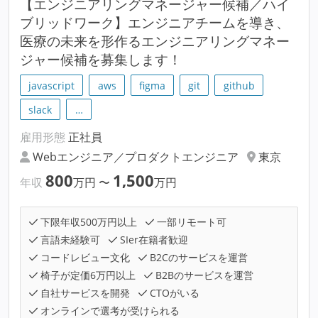
【エンジニアリングマネージャー候補／ハイ
ブリッドワーク】エンジニアチームを導き、
医療の未来を形作るエンジニアリングマネー
ジャー候補を募集します！
javascript
aws
figma
git
github
slack
…
雇用形態
正社員
Webエンジニア／プロダクトエンジニア
東京
800
1,500
年収
万円
〜
万円
下限年収500万円以上
一部リモート可
言語未経験可
SIer在籍者歓迎
コードレビュー文化
B2Cのサービスを運営
椅子が定価6万円以上
B2Bのサービスを運営
自社サービスを開発
CTOがいる
オンラインで選考が受けられる