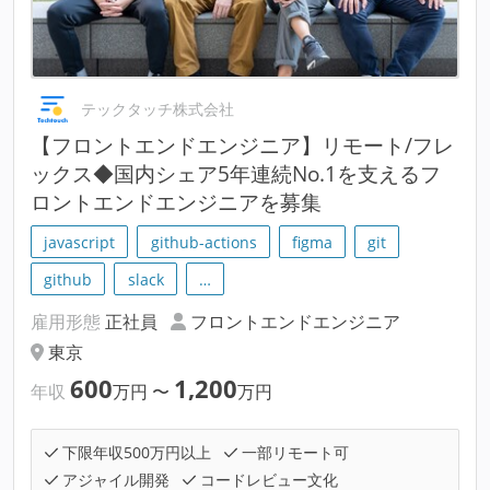
テックタッチ株式会社
【フロントエンドエンジニア】リモート/フレ
ックス◆国内シェア5年連続No.1を支えるフ
ロントエンドエンジニアを募集
javascript
github-actions
figma
git
github
slack
…
雇用形態
正社員
フロントエンドエンジニア
東京
600
1,200
年収
万円
〜
万円
下限年収500万円以上
一部リモート可
アジャイル開発
コードレビュー文化