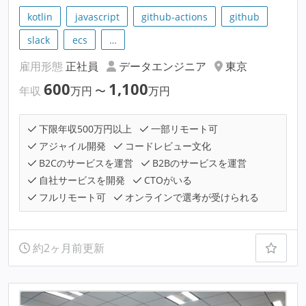
kotlin
javascript
github-actions
github
slack
ecs
…
雇用形態
正社員
データエンジニア
東京
600
1,100
年収
万円
〜
万円
下限年収500万円以上
一部リモート可
アジャイル開発
コードレビュー文化
B2Cのサービスを運営
B2Bのサービスを運営
自社サービスを開発
CTOがいる
フルリモート可
オンラインで選考が受けられる
約2ヶ月前更新