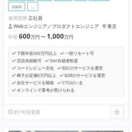
slack
…
雇用形態
正社員
Webエンジニア／プロダクトエンジニア
東京
600
1,000
年収
万円
〜
万円
下限年収500万円以上
一部リモート可
言語未経験可
SIer在籍者歓迎
コードレビュー文化
B2Cのサービスを運営
椅子が定価6万円以上
B2Bのサービスを運営
自社サービスを開発
CTOがいる
オンラインで選考が受けられる
約1年前更新