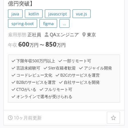
億円突破】
java
kotlin
javascript
vue.js
spring-boot
figma
…
雇用形態
正社員
QAエンジニア
東京
600
850
年収
万円
〜
万円
下限年収500万円以上
一部リモート可
言語未経験可
SIer在籍者歓迎
アジャイル開発
コードレビュー文化
B2Cのサービスを運営
B2Bのサービスを運営
自社サービスを開発
CTOがいる
フルリモート可
オンラインで選考が受けられる
10ヶ月前更新