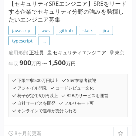
【セキュリティSREエンジニア】SREをリード
する企業でセキュリティ分野の強みを発揮し
たいエンジニア募集
javascript
aws
github
slack
jira
typescript
…
雇用形態
正社員
セキュリティエンジニア
東京
900
1,500
年収
万円
〜
万円
下限年収500万円以上
SIer在籍者歓迎
アジャイル開発
コードレビュー文化
椅子が定価6万円以上
B2Bのサービスを運営
自社サービスを開発
フルリモート可
オンラインで選考が受けられる
8ヶ月前更新