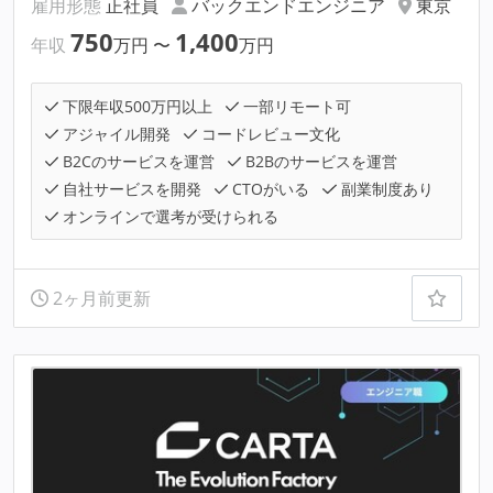
雇用形態
正社員
バックエンドエンジニア
東京
750
1,400
年収
万円
〜
万円
下限年収500万円以上
一部リモート可
アジャイル開発
コードレビュー文化
B2Cのサービスを運営
B2Bのサービスを運営
自社サービスを開発
CTOがいる
副業制度あり
オンラインで選考が受けられる
2ヶ月前更新