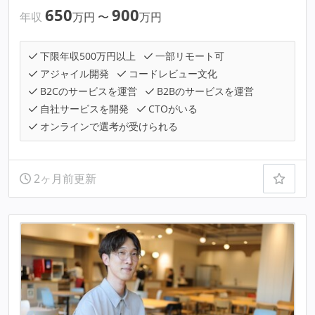
650
900
年収
万円
〜
万円
下限年収500万円以上
一部リモート可
アジャイル開発
コードレビュー文化
B2Cのサービスを運営
B2Bのサービスを運営
自社サービスを開発
CTOがいる
オンラインで選考が受けられる
2ヶ月前更新