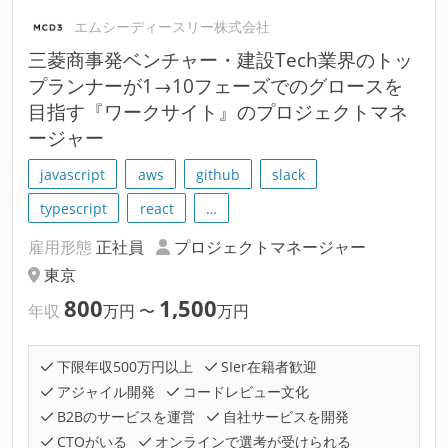
エムシーディースリー株式会社
三菱商事発ベンチャー・建設Tech業界のトッ
プランナーが1→10フェーズでのグロースを
目指す『ワークサイト』のプロジェクトマネ
ージャー
javascript
aws
github
slack
typescript
react
…
雇用形態
正社員
プロジェクトマネージャー
東京
800
1,500
年収
万円
〜
万円
下限年収500万円以上
SIer在籍者歓迎
アジャイル開発
コードレビュー文化
B2Bのサービスを運営
自社サービスを開発
CTOがいる
オンラインで選考が受けられる