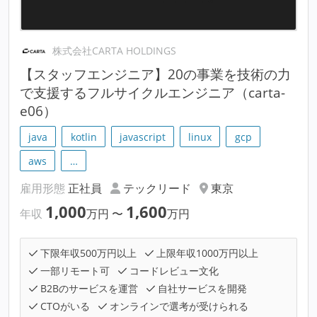
株式会社CARTA HOLDINGS
【スタッフエンジニア】20の事業を技術の力
で支援するフルサイクルエンジニア（carta-
e06）
java
kotlin
javascript
linux
gcp
aws
…
雇用形態
正社員
テックリード
東京
1,000
1,600
年収
万円
〜
万円
下限年収500万円以上
上限年収1000万円以上
一部リモート可
コードレビュー文化
B2Bのサービスを運営
自社サービスを開発
CTOがいる
オンラインで選考が受けられる