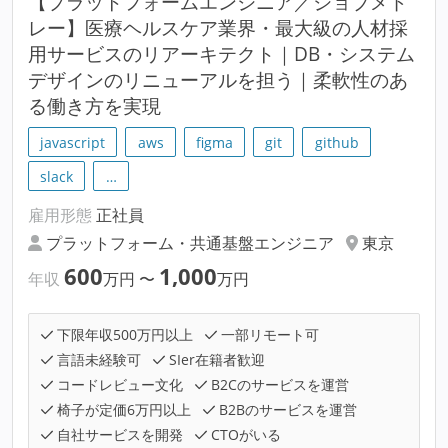
【プラットフォームエンジニア／ジョブメド
レー】医療ヘルスケア業界・最大級の人材採
用サービスのリアーキテクト｜DB・システム
デザインのリニューアルを担う｜柔軟性のあ
る働き方を実現
javascript
aws
figma
git
github
slack
…
雇用形態
正社員
プラットフォーム・共通基盤エンジニア
東京
600
1,000
年収
万円
〜
万円
下限年収500万円以上
一部リモート可
言語未経験可
SIer在籍者歓迎
コードレビュー文化
B2Cのサービスを運営
椅子が定価6万円以上
B2Bのサービスを運営
自社サービスを開発
CTOがいる