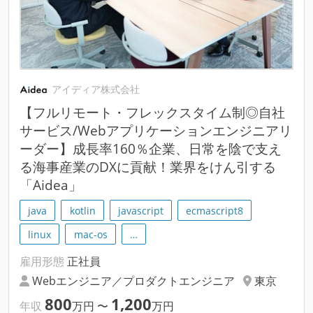
アイディア株式会社
【フルリモート・フレックスタイム制◎自社
サービス/Webアプリケーションエンジニアリ
ーダー】成長率160％企業、日常を陰で支え
る海事産業のDXに貢献！業界をけん引する
「Aidea」
java
kotlin
javascript
ecmascript8
linux
mac-os
…
雇用形態
正社員
Webエンジニア／プロダクトエンジニア
東京
800
1,200
年収
万円
〜
万円