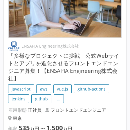
ENSAPIA Engineering株式会社
「多様なプロジェクトに挑戦」公式Webサイ
トとアプリを進化させるフロントエンドエン
ジニア募集！【ENSAPIA Engineering株式会
社】
javascript
aws
vue.js
github-actions
jenkins
github
…
雇用形態
正社員
フロントエンドエンジニア
東京
535
1,500
年収
万円
〜
万円