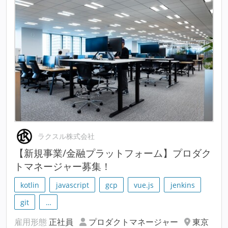
ラクスル株式会社
【新規事業/金融プラットフォーム】プロダク
トマネージャー募集！
kotlin
javascript
gcp
vue.js
jenkins
git
…
雇用形態
正社員
プロダクトマネージャー
東京