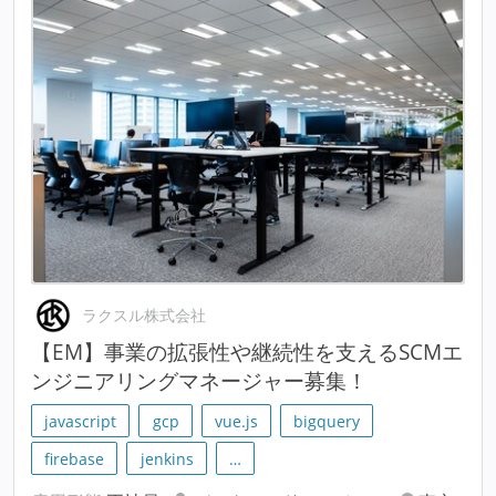
ラクスル株式会社
【EM】事業の拡張性や継続性を支えるSCMエ
ンジニアリングマネージャー募集！
javascript
gcp
vue.js
bigquery
firebase
jenkins
…